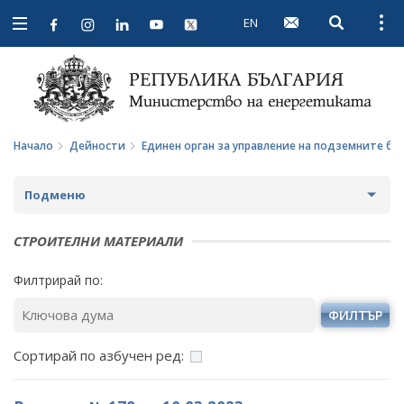
EN
Open searc
Open
Open
navigation
Начало
Дейности
Единен орган за управление на подземните бо
Подменю
СТРАТЕГИИ И ПОЛИТИКИ
СТРОИТЕЛНИ МАТЕРИАЛИ
СТАТИСТИКА И АНАЛИЗИ
Филтрирай по:
ОБЩЕСТВЕН СЪВЕТ ПО ЕНЕРГЕТИКА
ФИЛТЪР
ЗА ОБЩЕСТВЕНИЯ СЪВЕТ
ЕНЕРГИЙНИ ПРОЕКТИ
Сортирай по азбучен ред:
ПРОТОКОЛИ И ДРУГИ МАТЕРИАЛИ ОТ ЗАСЕДАНИЯТА
МЕЖДУНАРОДЕН ФОНД "КОЗЛОДУЙ"
ПРОГРАМА "ЕНЕРГИЙНА ЕФЕКТИВНОСТ И
НА СЪВЕТА
ВЪЗОБНОВЯЕМА ЕНЕРГИЯ"