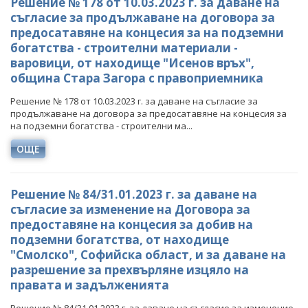
Решение № 178 от 10.03.2023 г. за даване на
ПРОЕКТИ ОТ ОБЩ ИНТЕРЕС
съгласие за продължаване на договора за
РАЗСЕКРЕТЕНИ ДОГОВОРИ В ЕНЕРГЕТИКАТА
ЕНЕРГИЙНА ЕФЕКТИВНОСТ
предосатавяне на концесия за на подземни
ДРУГИ ЗНАЧИМИ ПРОЕКТИ
ПРЯКО ИЗЛЪЧВАНЕ НА ЗАСЕДАНИЯТА НА
богатства - строителни материали -
ВЪЗОБНОВЯЕМИ ЕНЕРГИЙНИ ИЗТОЧНИЦИ
ОБЩЕСТВЕНИЯ СЪВЕТ ПО ЕНЕРГЕТИКА
варовици, от находище "Исенов връх",
ХЪБ "ЕНЕРГИЙНИ ОБЩНОСТИ"
община Стара Загора с правоприемника
ХЪБ "ЕНЕРГИЙНИ ОБЩНОСТИ"
ГЕОТЕРМАЛНА ЛАБОРАТОРИЯ
Решение № 178 от 10.03.2023 г. за даване на съгласие за
продължаване на договора за предосатавяне на концесия за
на подземни богатства - строителни ма...
ГЕОТЕРМАЛНА ЛАБОРАТОРИЯ
ЕНЕРГИЕН ПАЗАР
ОЩЕ
КРИТИЧНА ЕНЕРГИЙНА ИНФРАСТРУКТУРА
ЕДИНЕН ОРГАН ЗА УПРАВЛЕНИЕ НА ПОДЗЕМНИТЕ
Решение № 84/31.01.2023 г. за даване на
БОГАТСТВА
съгласие за изменение на Договора за
предоставяне на концесия за добив на
ДЕЙНОСТ
подземни богатства, от находище
МЕТАЛНИ ПОЛЕЗНИ ИЗКОПАЕМИ
"Смолско", Софийска област, и за даване на
разрешение за прехвърляне изцяло на
НЕМЕТАЛНИ ПОЛЕЗНИ ИЗКОПАЕМИ -
правата и задълженията
ИНДУСТРИАЛНИ МИНЕРАЛИ