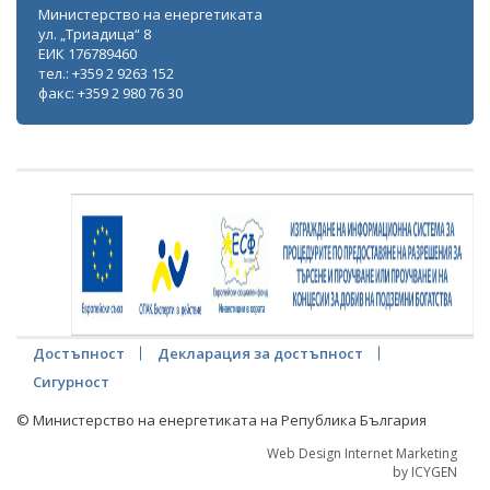
Министерство на енергетиката
ул. „Триадица“ 8
ЕИК 176789460
тел.: +359 2 9263 152
факс: +359 2 980 76 30
Достъпност
Декларация за достъпност
Сигурност
© Министерство на енергетиката на Република България
Web Design Internet Marketing
by ICYGEN