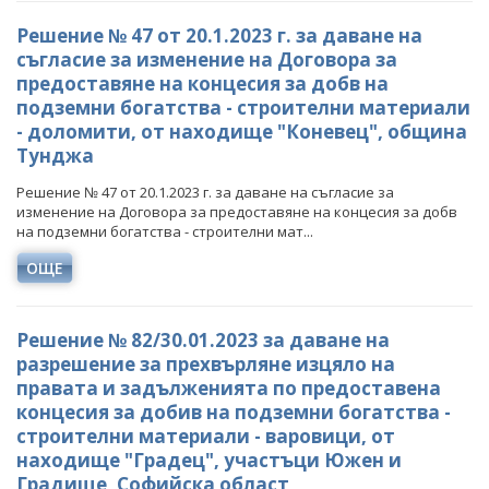
Решение № 47 от 20.1.2023 г. за даване на
съгласие за изменение на Договора за
предоставяне на концесия за добв на
подземни богатства - строителни материали
- доломити, от находище "Коневец", община
Тунджа
Решение № 47 от 20.1.2023 г. за даване на съгласие за
изменение на Договора за предоставяне на концесия за добв
на подземни богатства - строителни мат...
ОЩЕ
Решение № 82/30.01.2023 за даване на
разрешение за прехвърляне изцяло на
правата и задълженията по предоставена
концесия за добив на подземни богатства -
строителни материали - варовици, от
находище "Градец", участъци Южен и
Градище, Софийска област