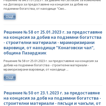
Решение № 84/31.01.2023 г. за даване на съгласие за изменение
НЕФТ И ПРИРОДЕН ГАЗ
на Договора за предоставяне на концесия за добив на
подземни богатства, от находище "Смо...
ТВЪРДИ ГОРИВА
ОЩЕ
СТРОИТЕЛНИ МАТЕРИАЛИ
СКАЛНООБЛИЦОВЪЧНИ МАТЕРИАЛИ
Решение № 58 от 25.01.2023 г. за предоставяне
на концесия за добив на подземни богатства
МИННИ ОТПАДЪЦИ
- строителни материали - мраморизирани
варовици, от находище "Конаговски чал",
ИНИЦИАТИВА НА ЕВРОПЕЙСКАТА КОМИСИЯ ЗА
община Пазарджик
СУРОВИНИТЕ
Решение № 58 от 25.01.2023 г. за предоставяне на концесия за
ИНИЦИАТИВА НА ЕВРОПЕЙСКАТА КОМИСИЯ ЗА
добив на подземни богатства - строителни материали -
ВЪГЛЕРОДЕН ДИОКСИД В ГЕОЛОЖКИ ФОРМАЦИИ
мраморизирани варовици, от находище ...
СЪГЛАСУВАНИ ЦЯЛОСТНИ ПРОЕКТИ ЗА ДОБИВ
ОЩЕ
ПРОЕКТИ
Решение № 50 от 23.1.2023 г. за предоставяне
ПРЕКРАТЕНИ ПРОЦЕДУРИ
на концесия за добв на подземни богатства -
строителни материали - пясъци и чакъли, от
НАЦИОНАЛЕН ПЛАН ЗА ИНВЕСТИЦИИ