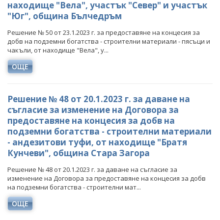
находище "Вела", участък "Север" и участък
"Юг", община Бълчедръм
ТЕРИТОРИАЛНИ ПЛАНОВЕ ЗА СПРАВЕДЛИВ ПРЕХОД
Решение № 50 от 23.1.2023 г. за предоставяне на концесия за
добв на подземни богатства - строителни материали - пясъци и
чакъли, от находище "Вела", у...
ОЩЕ
Решение № 48 от 20.1.2023 г. за даване на
съгласие за изменение на Договора за
предоставяне на концесия за добв на
подземни богатства - строителни материали
- андезитови туфи, от находище "Братя
Кунчеви", община Стара Загора
Решение № 48 от 20.1.2023 г. за даване на съгласие за
изменение на Договора за предоставяне на концесия за добв
на подземни богатства - строителни мат...
ОЩЕ