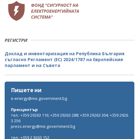
РЕГИСТРИ
Доклад и инвентаризация на Република България
съгласно Регламент (ЕС) 2024/1787 на Европейския
парламент и на Съвета
Пишете ни
e-energy@me.government.bg
Пресцентър
тел.: +359 29263 116; +359 29263 288; +359 29263 304; +359 2926
3 256
press.energy@me.government.bg
тел.: +359 2 9263 152