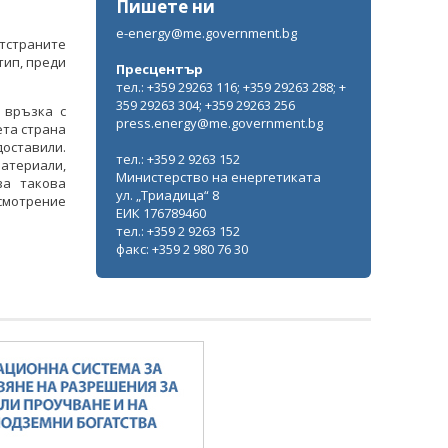
Пишете ни
e-energy@me.government.bg
отстраните
тип, преди
Пресцентър
тел.: +359 29263 116; +359 29263 288; +
359 29263 304; +359 29263 256
 връзка с
press.energy@me.government.bg
ета страна
оставили.
тел.: +359 2 9263 152
териали,
Министерство на енергетиката
за такова
ул. „Триадица“ 8
усмотрение
ЕИК 176789460
тел.: +359 2 9263 152
факс: +359 2 980 76 30