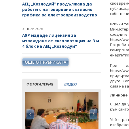
своеврем
АЕЦ „Козлодуй“ продължава да
публикац
работи с натоварване съгласно
собствени
графика за електропроизводство
Всички те
31 Юли 2026
Министер
сродните
АЯР издаде лицензия за
https:/
извеждане от експлоатация на 3 и
Потребит
4 блок на АЕЦ „Козлодуй“
комерсиа
енергетик
ОЩЕ ОТ РУБРИКАТА
При из
https://
придържат
друго. Ко
ФОТОГАЛЕРИЯ
ВИДЕО
сила на з
Линкове 
С цел да 
към сайто
Уеб стран
изображен