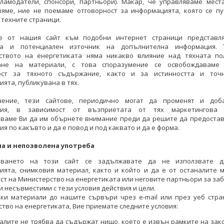
кламодатели, спонсори, партньори). Макар, че управляваме места
вяме, ние не поемаме отговорност за информацията, която се пу
 техните страници.
е от нашия сайт към подобни интернет страници представл
ивков обсъди варианти
Министър Живков обсъди варианти
ка и потенциален източник на допълнителна информация. 
а на комплекса "Марица
за работата на комплекса "Марица
ството на енергетиката няма никакво влияние над тяхната по
 с ръководството на
Изток" с ръководството на
ане на материали, с това споразумение се освобождаваме
ен синдикат "Защита"
национален синдикат "Защита"
ост за тяхното съдържание, както и за истинността и точ
ята, публикувана в тях.
КИ ФОТОГАЛЕРИИ
ВСИЧКИ ФОТОГАЛЕРИИ
ение, тези сайтове, периодично могат да променят и доб
ция, в зависимост от възприетата от тях маркетингова п
ваме Ви да им обърнете внимание преди да решите да предостав
я по какъвто и да е повод и под каквато и да е форма.
а и непозволена употреба
зването на този сайт се задължавате да не използвате д
ията, снимковия материал, както и който и да е от останалите м
ст на Министерство на енергетиката или неговите партньори за за
и несъвместими с тези условия действия и цели.
ки материали до нашите сървъри чрез e-mail или през уеб стра
тво на енергетиката, Вие приемате следните условия:
алите не трябва да съдържат нищо, което е извън рамките на зак