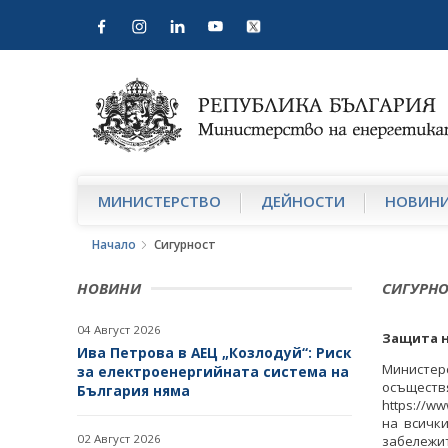
МИНИСТЕРСТВО
ДЕЙНОСТИ
НОВИН
Начало
Сигурност
НОВИНИ
СИГУРНО
04 Август 2026
Защита н
Ива Петрова в АЕЦ „Козлодуй“: Риск
Министе
за електроенергийната система на
осъщест
България няма
https://w
на всичк
02 Август 2026
забележи