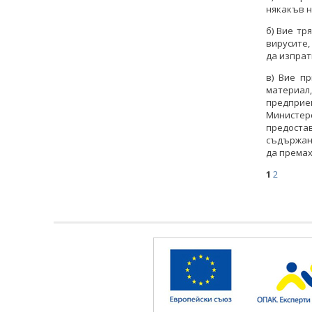
някакъв н
б) Вие тр
вирусите,
да изпрат
в) Вие п
материал,
предприе
Министе
предоста
съдържани
да премах
1
2