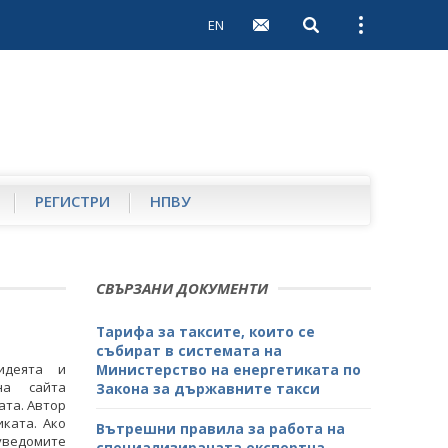
EN
Open search
Open external 
РЕГИСТРИ
НПВУ
СВЪРЗАНИ ДОКУМЕНТИ
Тарифа за таксите, които се
събират в системата на
идеята и
Министерство на енергетиката по
на сайта
Закона за държавните такси
ата. Автор
ката. Ако
Вътрешни правила за работа на
уведомите
специализираната експертна