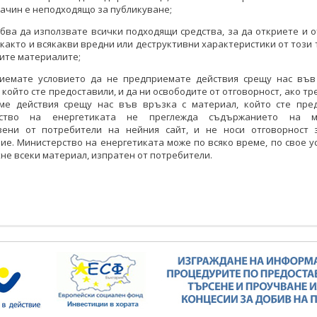
ачин е неподходящо за публикуване;
ябва да използвате всички подходящи средства, за да откриете и 
 както и всякакви вредни или деструктивни характеристики от този 
ите материалите;
риемате условието да не предприемате действия срещу нас във
 който сте предоставили, и да ни освободите от отговорност, ако тр
ме действия срещу нас във връзка с материал, който сте пред
рство на енергетиката не преглежда съдържанието на ма
вени от потребители на нейния сайт, и не носи отговорност 
е. Министерство на енергетиката може по всяко време, по свое 
не всеки материал, изпратен от потребители.