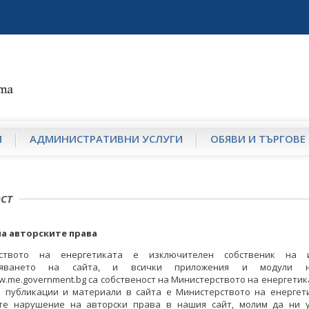
И
АДМИНИСТРАТИВНИ УСЛУГИ
ОБЯВИ И ТЪРГОВЕ
СТ
а авторските права
рството на енергетиката е изключителен собственик на 
вяването на сайта, и всички приложения и модули 
ww.me.government.bg са собственост на Министерството на енергетик
и публикации и материали в сайта е Министерството на енергети
те нарушение на авторски права в нашия сайт, молим да ни 