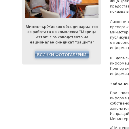
лица (ре
предоста
показва в
Линковет
 варианти
Министър Живков обсъди варианти
Министър Ж
препоръ
 "Марица
за работата на комплекса "Марица
за работат
Министер
то на
Изток" с ръководството на
Изток"
публикув
Защита"
национален синдикат "Защита"
национал
отговорн
информаци
РИИ
ВСИЧКИ ФОТОГАЛЕРИИ
ВСИЧ
В допълн
информа
Препоръч
информаци
Забранен
При пол
информац
собствено
закона ил
Изпращай
Министерс
а) Матери