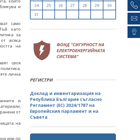
та, които
24
25
26
27
28
29
30
бликува и
31
яват само
Министър Живков обсъди варианти
Министър Живков обс
Тъй като
за работата на комплекса "Марица
за работата на комп
литика за
Изток" с ръководството на
Изток" с ръковод
 от всяка
национален синдикат "Защита"
национален синдик
ността на
ВСИЧКИ ФОТОГАЛЕРИИ
ВСИЧКИ ФОТОГ
авят своя
олитика.
яте лична
РЕГИСТРИ
Доклад и инвентаризация на
Република България съгласно
анните и
Регламент (ЕС) 2024/1787 на
атериали,
Европейския парламент и на
бранени от
Съвета
ницата на
она или по