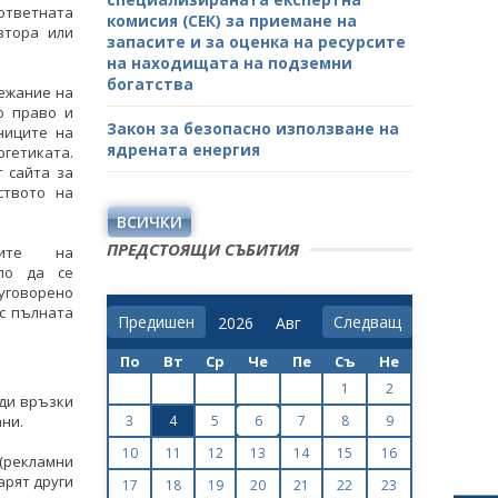
ответната
комисия (СЕК) за приемане на
втора или
запасите и за оценка на ресурсите
на находищата на подземни
богатства
тежание на
о право и
Закон за безопасно използване на
ниците на
ядрената енергия
етиката.
 сайта за
ството на
ВСИЧКИ
ПРЕДСТОЯЩИ СЪБИТИЯ
ците на
яло да се
 уговорено
 с пълната
Предишен
Следващ
По
Вт
Ср
Че
Пе
Съ
Не
1
2
ади връзки
ани.
3
4
5
6
7
8
9
10
11
12
13
14
15
16
 (рекламни
арят други
17
18
19
20
21
22
23