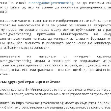
енно на e-mail:
e-energy@me.government.bg
, за да изтеглим съ
ия от сайта си, ако не успеем да постигнем договореност с а
ка й.
кстове или части от текст, както и изображения в този сайт са при
ството на енергетиката и са защитени от Закона за авторскот
 му права. Авторските права върху всички публикации на стра
/www.me.government.bg притежава Министерството на енерг
елят и посетителят не може да копира и използва информация от
лни цели без знанието и писменото разрешение на Министер
ата. Всички права са запазени.
ползването на материали от интернет страни
www.me.government.bg, медии и партньори се задължават изц
 към тук утвърдените ограничения и условия, ако с договор не е
пирането на текст или графика от този сайт ще бъде преследвано
акона!
към други уеб страници и сайтове
улесни достъпа Ви Министерството на енергетиката може да изгр
ве в Интернет, които са притежание или се управляват от трети стр
иците на https://www.me.government.bg могат да съдържат банери
ия) или текстови линкове към външни уеб страници, за които отгов