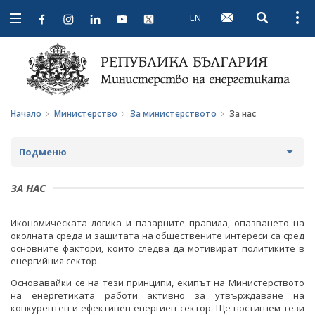
EN
Open searc
Open
Open
navigation
Начало
Министерство
За министерството
За нас
Подменю
ЗА МИНИСТЕРСТВОТО
ЗА НАС
ЗА НАС
Икономическата логика и пазарните правила, опазването на
околната среда и защитата на обществените интереси са сред
основните фактори, които следва да мотивират политиките в
МИСИЯ И ЦЕЛИ
енергийния сектор.
ИСТОРИЯ
Основавайки се на тези принципи, екипът на Министерството
на енергетиката работи активно за утвърждаване на
СТРУКТУРА
конкурентен и ефективен енергиен сектор. Ще постигнем тези