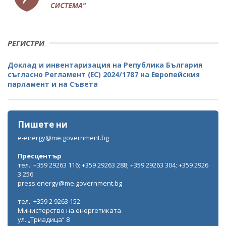
РЕГИСТРИ
Доклад и инвентаризация на Република България
съгласно Регламент (ЕС) 2024/1787 на Европейския
парламент и на Съвета
Пишете ни
e-energy@me.government.bg
Пресцентър
тел.: +359 29263 116; +359 29263 288; +359 29263 304; +359 2926
3 256
press.energy@me.government.bg
тел.: +359 2 9263 152
Министерство на енергетиката
ул. „Триадица“ 8