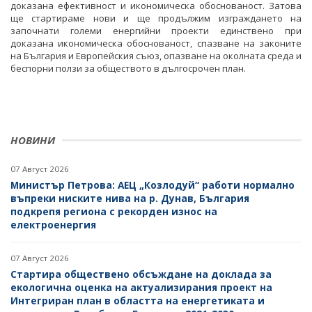
доказана ефективност и икономическа обоснованост. Затова
ПОСТАНОВЛЕНИЯ
ДРУЖЕСТВА С ДЪРЖАВНО УЧАСТИЕ
ще стартираме нови и ще продължим изграждането на
започнати големи енергийни проекти единствено при
ПРАВИЛНИЦИ
БИЗНЕС ОРГАНИЗАЦИИ
доказана икономическа обоснованост, спазване на законите
на България и Европейския съюз, опазване на околната среда и
ЗАПОВЕДИ И АКТОВЕ
беспорни ползи за обществото в дългосрочен план.
НОВИНИ
07 Август 2026
Министър Петрова: АЕЦ „Козлодуй“ работи нормално
въпреки ниските нива на р. Дунав, България
подкрепя региона с рекорден износ на
електроенергия
07 Август 2026
Стартира обществено обсъждане на доклада за
екологична оценка на актуализирания проект на
Интегриран план в областта на енергетиката и