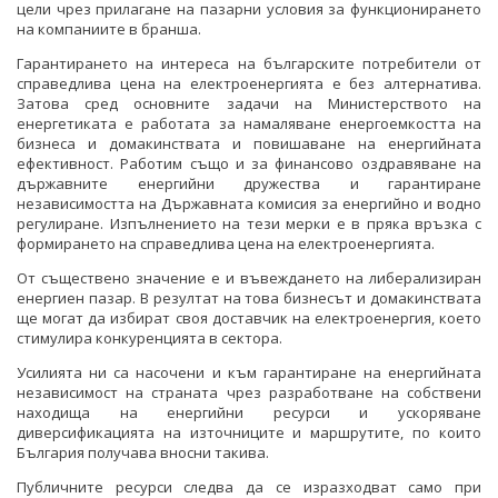
цели чрез прилагане на пазарни условия за функционирането
ОДИТЕН КОМИТЕТ
на компаниите в бранша.
Гарантирането на интереса на българските потребители от
БЮДЖЕТ
справедлива цена на електроенергията е без алтернатива.
Затова сред основните задачи на Министерството на
ОТКРИТО УПРАВЛЕНИЕ
енергетиката е работата за намаляване енергоемкостта на
бизнеса и домакинствата и повишаване на енергийната
ЗАЩИТА НА ЛИЧНИТЕ ДАННИ
ефективност. Работим също и за финансово оздравяване на
държавните енергийни дружества и гарантиране
КАРИЕРИ
независимостта на Държавната комисия за енергийно и водно
регулиране. Изпълнението на тези мерки е в пряка връзка с
ОБЯВИ ЗА КОНКУРСИ
формирането на справедлива цена на електроенергията.
МИНИСТЪР
От съществено значение е и въвеждането на либерализиран
РЕЗУЛТАТИ ОТ КОНКУРСИТЕ
ПОЛИТИЧЕСКИ КАБИНЕТ
енергиен пазар. В резултат на това бизнесът и домакинствата
ще могат да избират своя доставчик на електроенергия, което
КОНКУРСИ ЗА ИЗБОР НА РЪКОВОДНИ ОРГАНИ НА
НОРМАТИВНИ ДОКУМЕНТИ
стимулира конкуренцията в сектора.
ЕНЕРГИЙНИТЕ ДРУЖЕСТВА
Усилията ни са насочени и към гарантиране на енергийната
ЗАКОНИ
ВРЪЗКИ
независимост на страната чрез разработване на собствени
РЕЗУЛТАТИ ОТ КОНКУРСИ ЗА ИЗБОР НА
находища на енергийни ресурси и ускоряване
РЪКОВОДНИ ОРГАНИ НА ЕНЕРГИЙНИТЕ ДРУЖЕСТВА
ДИРЕКТИВИ И РЕГЛАМЕНТИ
ИНСТИТУЦИИ
БГ ПРЕДСЕДАТЕЛСТВО НА СЪВЕТА НА ЕС
диверсификацията на източниците и маршрутите, по които
България получава вносни такива.
СТУДЕНТСКИ СТАЖОВЕ В ДЪРЖАВНАТА
НАРЕДБИ
ВТОРОСТЕПЕННИ РАЗПОРЕДИТЕЛИ
АДМИНИСТРАЦИЯ
Публичните ресурси следва да се изразходват само при