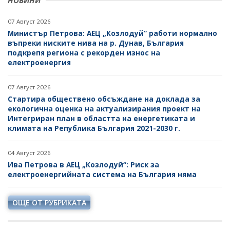
НОВИНИ
ПОСТАНОВЛЕНИЯ
ДРУЖЕСТВА С ДЪРЖАВНО УЧАСТИЕ
07 Август 2026
ПРАВИЛНИЦИ
БИЗНЕС ОРГАНИЗАЦИИ
Министър Петрова: АЕЦ „Козлодуй“ работи нормално
въпреки ниските нива на р. Дунав, България
ЗАПОВЕДИ И АКТОВЕ
подкрепя региона с рекорден износ на
електроенергия
07 Август 2026
Стартира обществено обсъждане на доклада за
екологична оценка на актуализирания проект на
Интегриран план в областта на енергетиката и
климата на Република България 2021-2030 г.
04 Август 2026
Ива Петрова в АЕЦ „Козлодуй“: Риск за
електроенергийната система на България няма
ОЩЕ ОТ РУБРИКАТА