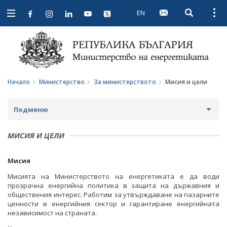
EN
Open searc
Open
Open
navigation
Начало
Министерство
За министерството
Мисия и цели
Подменю
ЗА МИНИСТЕРСТВОТО
МИСИЯ И ЦЕЛИ
ЗА НАС
Мисия
МИСИЯ И ЦЕЛИ
Мисията на Министерството на eнергетиката е да води
прозрачна енергийна политика в защита на държавния и
обществения интерес. Работим за утвърждаване на пазарните
ИСТОРИЯ
ценности в енергийния сектор и гарантиране енергийната
независимост на страната.
СТРУКТУРА