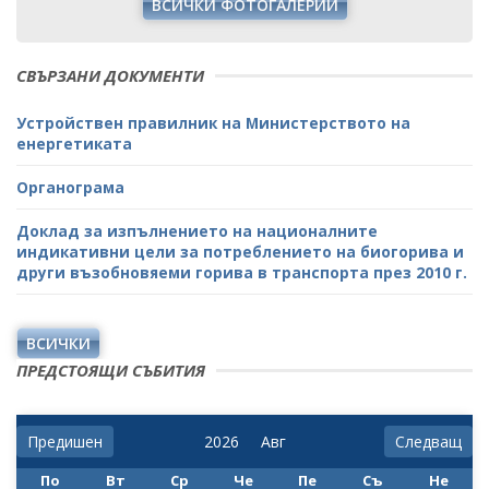
ВСИЧКИ ФОТОГАЛЕРИИ
СВЪРЗАНИ ДОКУМЕНТИ
Устройствен правилник на Министерството на
енергетиката
Органограма
Доклад за изпълнението на националните
индикативни цели за потреблението на биогорива и
други възобновяеми горива в транспорта през 2010 г.
ВСИЧКИ
ПРЕДСТОЯЩИ СЪБИТИЯ
Предишен
Следващ
По
Вт
Ср
Че
Пе
Съ
Не