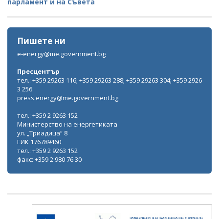
парламент и на Съвета
Пишете ни
e-energy@me.government.bg
Пресцентър
тел.: +359 29263 116; +359 29263 288; +359 29263 304; +359 2926
3 256
press.energy@me.government.bg
тел.: +359 2 9263 152
Министерство на енергетиката
ул. „Триадица“ 8
ЕИК 176789460
тел.: +359 2 9263 152
факс: +359 2 980 76 30