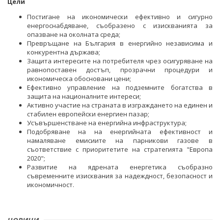
Цели
ОДИТЕН КОМИТЕТ
Постигане на икономически ефективно и сигурно
енергоснабдяване, съобразено с изискванията за
БЮДЖЕТ
опазване на околната среда;
Превръщане на България в енергийно независима и
ОТКРИТО УПРАВЛЕНИЕ
конкурентна държава;
Защита интересите на потребителя чрез осигуряване на
ЗАЩИТА НА ЛИЧНИТЕ ДАННИ
равнопоставен достъп, прозрачни процедури и
икономическа обосновани цени;
Ефективно управление на подземните богатства в
КАРИЕРИ
защита на националните интереси;
Активно участие на страната в изграждането на единен и
ОБЯВИ ЗА КОНКУРСИ
МИНИСТЪР
стабилен европейски енергиен пазар;
Усъвършенстване на енергийна инфраструктура;
РЕЗУЛТАТИ ОТ КОНКУРСИТЕ
ПОЛИТИЧЕСКИ КАБИНЕТ
Подобряване на на енергийната ефективност и
намаляване емисиите на парникови газове в
КОНКУРСИ ЗА ИЗБОР НА РЪКОВОДНИ ОРГАНИ НА
НОРМАТИВНИ ДОКУМЕНТИ
съответствие с приоритетите на стратегията "Европа
ЕНЕРГИЙНИТЕ ДРУЖЕСТВА
2020";
ЗАКОНИ
Развитие на ядрената енергетика съобразно
ВРЪЗКИ
РЕЗУЛТАТИ ОТ КОНКУРСИ ЗА ИЗБОР НА
съвременните изисквания за надеждност, безопасност и
РЪКОВОДНИ ОРГАНИ НА ЕНЕРГИЙНИТЕ ДРУЖЕСТВА
икономичност.
ДИРЕКТИВИ И РЕГЛАМЕНТИ
ИНСТИТУЦИИ
БГ ПРЕДСЕДАТЕЛСТВО НА СЪВЕТА НА ЕС
СТУДЕНТСКИ СТАЖОВЕ В ДЪРЖАВНАТА
НАРЕДБИ
ВТОРОСТЕПЕННИ РАЗПОРЕДИТЕЛИ
АДМИНИСТРАЦИЯ