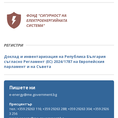
РЕГИСТРИ
Доклад и инвентаризация на Република България
съгласно Регламент (ЕС) 2024/1787 на Европейския
парламент и на Съвета
Пишете ни
e-energy@me.government.bg
Пресцентър
тел.: +359 29263 116; +359 29263 288; +359 29263 304; +359 2926
3 256