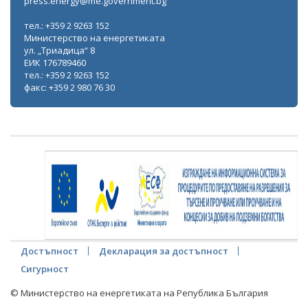
press.energy@me.government.bg
тел.: +359 2 9263 152
Министерство на енергетиката
ул. „Триадица“ 8
ЕИК 176789460
тел.: +359 2 9263 152
факс: +359 2 980 76 30
Достъпност
Декларация за достъпност
Сигурност
© Министерство на енергетиката на Република България