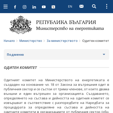
EN
Open searc
Open
Open
navigation
Начало
Министерство
За министерството
Одитен комитет
Подменю
ЗА МИНИСТЕРСТВОТО
ОДИТЕН КОМИТЕТ
ЗА НАС
Одитният комитет на Министерството на енергетиката е
създаден на основание чл. 18 от Закона за вътрешния одит в
МИСИЯ И ЦЕЛИ
публичния сектор и се състои от трима членове, от които двама
външни и един вътрешен за организацията. Създаването,
ИСТОРИЯ
определянето на състава и дейността на одитния комитет се
извършват в съответствие с разпоредбите на Наредбата за
СТРУКТУРА
процедурата за определяне на състава и дейността на
одитните комитети в организациите от публичния сектор (обн.