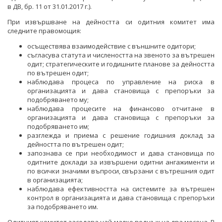
в ДВ, бр. 11 от 31.01.2017 г.).
ОДИТЕН КОМИТЕТ
При извършване на дейността си одитния комитет има
следните правомощия:
БЮДЖЕТ
осъществява взаимодействие с външните одитори;
ОТКРИТО УПРАВЛЕНИЕ
съгласува статута и числеността на звеното за вътрешен
одит; стратегическите и годишните планове за дейността
ЗАЩИТА НА ЛИЧНИТЕ ДАННИ
по вътрешен одит;
наблюдава процеса по управление на риска в
КАРИЕРИ
организацията и дава становища с препоръки за
подобряването му;
ОБЯВИ ЗА КОНКУРСИ
наблюдава процесите на финансово отчитане в
МИНИСТЪР
организацията и дава становища с препоръки за
подобряването им;
РЕЗУЛТАТИ ОТ КОНКУРСИТЕ
ПОЛИТИЧЕСКИ КАБИНЕТ
разглежда и приема с решение годишния доклад за
дейността по вътрешен одит;
КОНКУРСИ ЗА ИЗБОР НА РЪКОВОДНИ ОРГАНИ НА
НОРМАТИВНИ ДОКУМЕНТИ
запознава се при необходимост и дава становища по
ЕНЕРГИЙНИТЕ ДРУЖЕСТВА
одитните доклади за извършени одитни ангажименти и
ЗАКОНИ
ВРЪЗКИ
по всички значими въпроси, свързани с вътрешния одит
РЕЗУЛТАТИ ОТ КОНКУРСИ ЗА ИЗБОР НА
в организацията;
РЪКОВОДНИ ОРГАНИ НА ЕНЕРГИЙНИТЕ ДРУЖЕСТВА
ДИРЕКТИВИ И РЕГЛАМЕНТИ
ИНСТИТУЦИИ
БГ ПРЕДСЕДАТЕЛСТВО НА СЪВЕТА НА ЕС
наблюдава ефективността на системите за вътрешен
контрол в организацията и дава становища с препоръки
СТУДЕНТСКИ СТАЖОВЕ В ДЪРЖАВНАТА
за подобряването им.
НАРЕДБИ
ВТОРОСТЕПЕННИ РАЗПОРЕДИТЕЛИ
АДМИНИСТРАЦИЯ