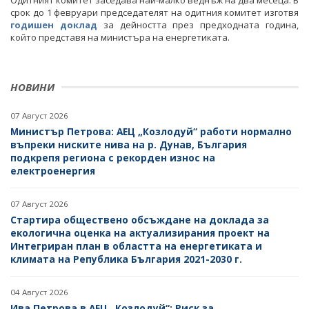
Одитният комитет заседава най-малко веднъж на два месеца. В
ПОСТАНОВЛЕНИЯ
ДРУЖЕСТВА С ДЪРЖАВНО УЧАСТИЕ
срок до 1 февруари председателят на одитния комитет изготвя
годишен доклад
за дейността през предходната година,
ПРАВИЛНИЦИ
БИЗНЕС ОРГАНИЗАЦИИ
който представя на министъра на енергетиката.
ЗАПОВЕДИ И АКТОВЕ
НОВИНИ
07 Август 2026
Министър Петрова: АЕЦ „Козлодуй“ работи нормално
въпреки ниските нива на р. Дунав, България
подкрепя региона с рекорден износ на
електроенергия
07 Август 2026
Стартира обществено обсъждане на доклада за
екологична оценка на актуализирания проект на
Интегриран план в областта на енергетиката и
климата на Република България 2021-2030 г.
04 Август 2026
Ива Петрова в АЕЦ „Козлодуй“: Риск за