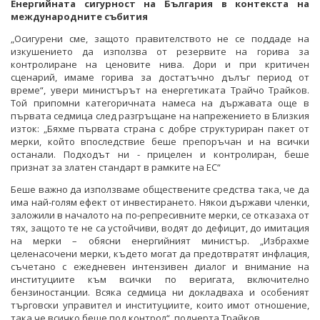
Енергийната сигурност на България в контекста на
международните събития
„Осигурени сме, защото правителството не се поддаде на
изкушението да използва от резервите на горива за
контролиране на ценовите нива. Дори и при критичен
сценарий, имаме горива за достатъчно дълъг период от
време“, увери министърът на енергетиката Трайчо Трайков.
Той припомни категоричната намеса на държавата още в
първата седмица след разгръщане на напрежението в Близкия
изток: „Бяхме първата страна с добре структуриран пакет от
мерки, който впоследствие беше препоръчан и на всички
останали. Подходът ни - прицелен и контролиран, беше
признат за златен стандарт в рамките на ЕС“
Беше важно да използваме обществените средства така, че да
има най-голям ефект от инвестирането. Някои държави членки,
заложили в началото на по-репресивните мерки, се отказаха от
тях, защото те не са устойчиви, водят до дефицит, до имитация
на мерки – обясни енергийният министър. „Избрахме
целенасочени мерки, където могат да предотвратят инфлация,
съчетано с ежедневен интензивен диалог и внимание на
институциите към всички по веригата, включително
бензиностанции. Всяка седмица ни докладваха и особеният
търговски управител и институциите, които имот отношение,
така че всичко беше под контрол“, подчерта Трайков.