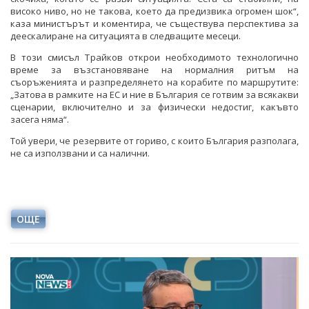
високо ниво, но не такова, което да предизвика огромен шок“,
каза министърът и коментира, че съществува перспектива за
деескалиране на ситуацията в следващите месеци.
В този смисъл Трайков открои необходимото технологично
време за възстановяване на нормалния ритъм на
съоръженията и разпределянето на корабите по маршрутите:
„Затова в рамките на ЕС и ние в България се готвим за всякакви
сценарии, включително и за физически недостиг, какъвто
засега няма“.
Той увери, че резервите от гориво, с които България разполага,
не са използвани и са налични.
ОЩЕ