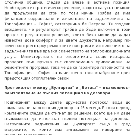
Столична община, следва да влезе в активна позиция.
Необходимо е стратегическо решение, защото казусът не може
да продължава да стои по този начин. Трябва да има
финансово оздравяване и изчистване на задълженията на
Топлофикация – София“, категорична бе Петрова. Тя сподели
виждането, че регулаторът трябва да бъде включен в този
процес с регулаторни решения, които биха могли да дадат
известна доза комфорт и за двете дружества, например по-
силен контрол върху ремонтните програми и изпълнението на
задълженията във връзка с качеството на топлофикационната
услуга. Министерството на енергетиката също извършва
проверки във връзка със своевременно приключване на
ремонтните програми, така че да се гарантира готовността на
Топлофикация - София за качествено топлоснабдяване през
предстоящия отоплителен сезон.
Протоколът между „Булгаргаз“ и „Боташ“ – възможност
за използване на пълния потенциал на договора
Подписаният между двете дружества протокол води до
замразяване на основния договор за 15 месеца. В този период
компаниите следва да стигнат до решение, което ще им даде
възможност да използват пълния потенциал на договора.
Натрупаните задължения на „Булгаргаз“ също е сред
въпросите, по които има ангажимент за намиране на
механизъм за уреждане.