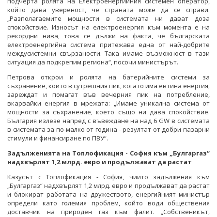
подчерта ролята на Електроенергийния системен оператор,
който дава увереност, че страната може да се справи.
„Разполагаемите мощности в системата ни дават доза
спокойствие. Износът на електроенергия към момента е на
рекордни нива, това се дължи на факта, че българската
електроенергийна система притежава една от най-добрите
междусистемни свързаности. Така имаме възможност в тази
ситуация да подкрепим региона“, посочи министърът.
Петрова открои и ролята на батерийните системи за
съхранение, които в сутрешния пик, когато има евтина енергия,
зареждат и помагат във вечерния пик на потребление,
вкарвайки енергия в мрежата: „Имаме уникална система от
мощности за съхранение, което също ни дава спокойствие.
България излезе напред с въвеждане на над 6 GW в системата
в системата за по-малко от година - резултат от добри пазарни
стимули и финансиране по ПВУ“.
Задълженията на Топлофикация - София към „Булгаргаз“
надхвърлят 1,2 млрд. евро и продължават да растат
Казусът с Топлофикация - София, чиито задължения към
„Булгаргаз“ надхвърлят 1,2 млрд. евро и продължават да растат
и блокират работата на дружеството, енергийният министър
определи като големия проблем, който води обществения
доставчик на природен газ към фалит. „Собственикът,