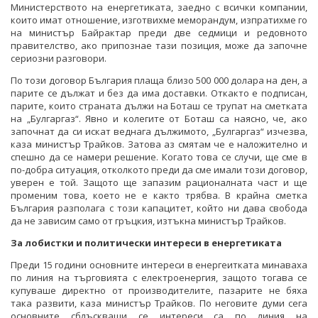
Министерството на енергетиката, заедно с всички компании,
които имат отношение, изготвихме меморандум, изпратихме го
на министър Байрактар преди две седмици и редовното
правителство, ако припознае тази позиция, може да започне
сериозни разговори.
По този договор България плаща близо 500 000 долара на ден, а
парите се дължат и без да има доставки. Откакто е подписан,
парите, които страната дължи на Боташ се трупат на сметката
на „Булгаргаз“. Явно и колегите от Боташ са наясно, че, ако
започнат да си искат веднага дължимото, „Булгаргаз“ изчезва,
каза министър Трайков. Затова аз смятам че е наложително и
спешно да се намери решение. Когато това се случи, ще сме в
по-добра ситуация, отколкото преди да сме имали този договор,
уверен е той. Защото ще запазим рационалната част и ще
променим това, което не е както трябва. В крайна сметка
България разполага с този капацитет, който ни дава свобода
да не зависим само от гръцкия, изтъкна министър Трайков.
За лобистки и политически интереси в енергетиката
Преди 15 години основните интереси в енергеитката минаваха
по линия на търговията с електроенергия, защото тогава се
купуваше директно от производителите, пазарите не бяха
така развити, каза министър Трайков. По неговите думи сега
основните сблъскващи се интереси са по линия на