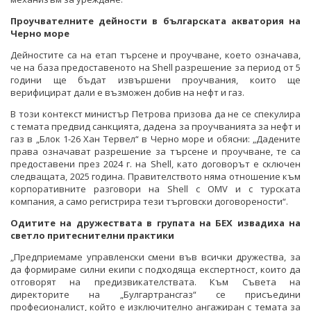
Проучвателните дейности в българската акватория на
Черно море
Дейностите са на етап търсене и проучване, което означава,
че на база предоставеното на Shell разрешение за период от 5
години ще бъдат извършени проучвания, които ще
верифицират дали е възможен добив на нефт и газ.
В този контекст министър Петрова призова да не се спекулира
с темата предвид санкцията, дадена за проучванията за нефт и
газ в „Блок 1-26 Хан Тервел“ в Черно море и обясни: „Дадените
права означават разрешение за търсене и проучване, те са
предоставени през 2024 г. на Shell, като договорът е сключен
следващата, 2025 година. Правителството няма отношение към
корпоративните разговори на Shell с OMV и с турската
компания, а само регистрира тези търговски договорености“.
Одитите на дружествата в групата на БЕХ извадиха на
светло притеснителни практики
„Предприемаме управленски смени във всички дружества, за
да формираме силни екипи с подходяща експертност, които да
отговорят на предизвикателствата. Към Съвета на
директорите на „Булгартрансгаз“ се присъедини
професионалист, който е изключително ангажиран с темата за