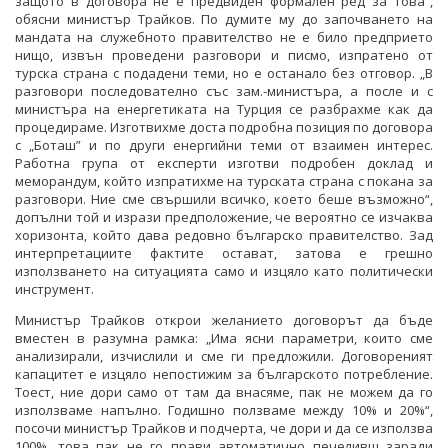
защото в договора не е предвиден формален ред за това“,
обясни министър Трайков. По думите му до започването на
мандата на служебното правителство не е било предприето
нищо, извън проведени разговори и писмо, изпратено от
турска страна с подадени теми, но е останало без отговор. „В
разговори последователно със зам.-министъра, а после и с
министъра на енергетиката на Турция се разбрахме как да
процедираме. Изготвихме доста подробна позиция по договора
с „Боташ” и по други енергийни теми от взаимен интерес.
Работна група от експерти изготви подробен доклад и
меморандум, който изпратихме на турската страна с покана за
разговори. Ние сме свършили всичко, което беше възможно“,
допълни той и изрази предположение, че вероятно се изчаква
хоризонта, който дава редовно българско правителство. Зад
интерпретациите фактите остават, затова е грешно
използването на ситуацията само и изцяло като политически
инструмент.
Министър Трайков открои желанието договорът да бъде
вместен в разумна рамка: „Има ясни параметри, които сме
анализирали, изчислили и сме ги предложили. Договореният
капацитет е изцяло непостижим за българското потребление.
Тоест, ние дори само от там да внасяме, пак не можем да го
използваме напълно. Годишно ползваме между 10% и 20%“,
посочи министър Трайков и подчерта, че дори и да се използва
100%, това пак не го прави автоматично печеливш заради