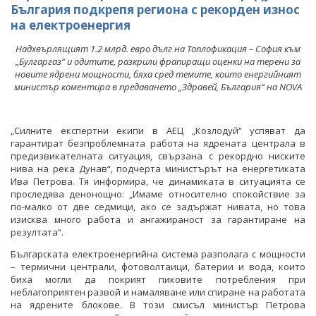
България подкрепя региона с рекорден износ
на електроенергия
Надхвърлящият 1.2 млрд. евро дълг на Топлофикация – София към
„Булгаргаз“ и одитите, разкрили фрапиращи оценки на терени за
новите ядрени мощности, бяха сред темите, които енергийният
министър коментира в предаването „Здравей, България“ на NOVA
„Силните експертни екипи в АЕЦ „Козлодуй“ успяват да
гарантират безпроблемната работа на ядрената централа в
предизвикателната ситуация, свързана с рекордно ниските
нива на река Дунав“, подчерта министърът на енергетиката
Ива Петрова. Тя информира, че динамиката в ситуацията се
проследява денонощно: „Имаме относително спокойствие за
по-малко от две седмици, ако се задържат нивата, но това
изисква много работа и ангажираност за гарантиране на
резултата“.
Българската електроенергийна система разполага с мощности
– термични централи, фотоволтаици, батерии и вода, които
биха могли да покрият пиковите потребления при
неблагоприятен развой и намаляване или спиране на работата
на ядрените блокове. В този смисъл министър Петрова