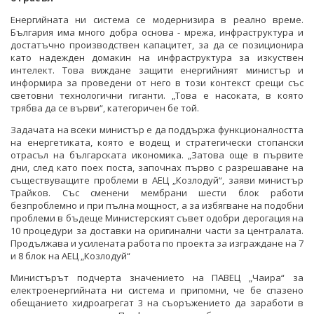
Енергийната ни система се модернизира в реално време.
България има много добра основа - мрежа, инфраструктура и
достатъчно производствен капацитет, за да се позиционира
като надежден домакин на инфраструктура за изкуствен
интелект. Това виждане защити енергийният министър и
информира за проведени от него в този контекст срещи със
световни технологични гиганти. „Това е насоката, в която
трябва да се върви“, категоричен бе той.
Задачата на всеки министър е да поддържа функционалността
на енергетиката, която е водещ и стратегически стопански
отрасъл на българската икономика. „Затова още в първите
дни, след като поех поста, започнах първо с разрешаване на
съществуващите проблеми в АЕЦ „Козлодуй“, заяви министър
Трайков. Със сменени мембрани шести блок работи
безпроблемно и при пълна мощност, а за избягване на подобни
проблеми в бъдеще Министерският съвет одобри дерогация на
10 процедури за доставки на оригинални части за централата.
Продължава и усилената работа по проекта за изграждане на 7
и 8 блок на АЕЦ „Козлодуй“
Министърът подчерта значението на ПАВЕЦ „Чаира“ за
електроенергийната ни система и припомни, че бе спазено
обещанието хидроагрегат 3 на съоръжението да заработи в