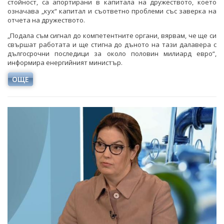
стойност, са апортирани в капитала на дружеството, което
означава „кух“ капитал и съответно проблеми със заверка на
отчета на дружеството.
„Подала съм сигнал до компетентните органи, вярвам, че ще си
свършат работата и ще стигна до дъното на тази далавера с
дългосрочни последици за около половин милиард евро“,
информира енергийният министър.
ОЩЕ