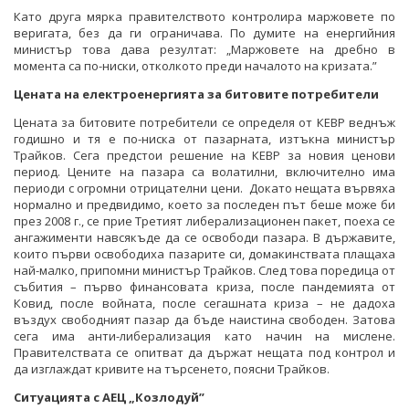
Като друга мярка правителството контролира маржовете по
веригата, без да ги ограничава. По думите на енергийния
министър това дава резултат: „Маржовете на дребно в
момента са по-ниски, отколкото преди началото на кризата.”
Цената на електроенергията за битовите потребители
Цената за битовите потребители се определя от КЕВР веднъж
годишно и тя е по-ниска от пазарната, изтъкна министър
Трайков. Сега предстои решение на КЕВР за новия ценови
период. Цените на пазара са волатилни, включително има
периоди с огромни отрицателни цени. Докато нещата вървяха
нормално и предвидимо, което за последен път беше може би
през 2008 г., се прие Третият либерализационен пакет, поеха се
ангажименти навсякъде да се освободи пазара. В държавите,
които първи освободиха пазарите си, домакинствата плащаха
най-малко, припомни министър Трайков. След това поредица от
събития – първо финансовата криза, после пандемията от
Ковид, после войната, после сегашната криза – не дадоха
въздух свободният пазар да бъде наистина свободен. Затова
сега има анти-либерализация като начин на мислене.
Правителствата се опитват да държат нещата под контрол и
да изглаждат кривите на търсенето, поясни Трайков.
Ситуацията с АЕЦ „Козлодуй”