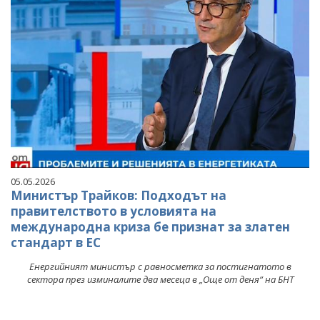
05.05.2026
Министър Трайков: Подходът на
правителството в условията на
международна криза бе признат за златен
стандарт в ЕС
Енергийният министър с равносметка за постигнатото в
сектора през изминалите два месеца в „Още от деня“ на БНТ