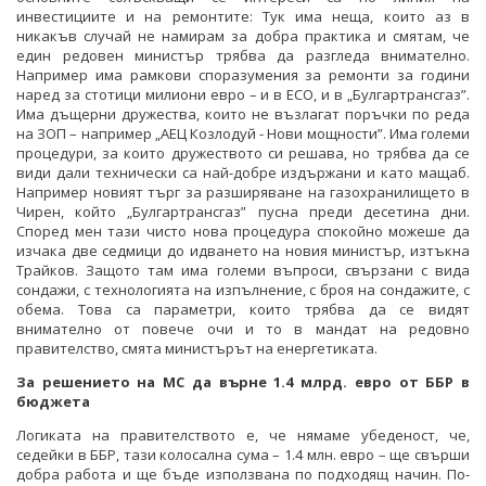
инвестициите и на ремонтите: Тук има неща, които аз в
никакъв случай не намирам за добра практика и смятам, че
един редовен министър трябва да разгледа внимателно.
Например има рамкови споразумения за ремонти за години
наред за стотици милиони евро – и в ЕСО, и в „Булгартрансгаз”.
Има дъщерни дружества, които не възлагат поръчки по реда
на ЗОП – например „АЕЦ Козлодуй - Нови мощности”. Има големи
процедури, за които дружеството си решава, но трябва да се
види дали технически са най-добре издържани и като мащаб.
Например новият търг за разширяване на газохранилището в
Чирен, който „Булгартрансгаз” пусна преди десетина дни.
Според мен тази чисто нова процедура спокойно можеше да
изчака две седмици до идването на новия министър, изтъкна
Трайков. Защото там има големи въпроси, свързани с вида
сондажи, с технологията на изпълнение, с броя на сондажите, с
обема. Това са параметри, които трябва да се видят
внимателно от повече очи и то в мандат на редовно
правителство, смята министърът на енергетиката.
За решението на МС да върне 1.4 млрд. евро от ББР в
бюджета
Логиката на правителството е, че нямаме убеденост, че,
седейки в ББР, тази колосална сума – 1.4 млн. евро – ще свърши
добра работа и ще бъде използвана по подходящ начин. По-