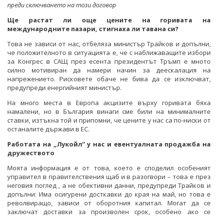
преди сключването на този договор
Ще растат ли още цените на горивата на
международните пазари, стигнаха ли тавана си?
Това не зависи от нас, отбеляза министър Трайков и допълни,
че положителното в ситуацията е, че с наближаващите избори
за Конгрес в САЩ през есента президентът Тръмп е мното
силно мотивиран да намери начин за деескалация на
напрежението. Рисковете обаче не бива да се изключват,
предупреди енергийният министър.
На много места в Европа акцизите върху горивата бяха
намалени, но в България винаги сме били на минималните
ставки, изтъкна той и припомни, че цените у нас са по-ниски от
останалите държави в ЕС.
Работата на „Лукойл” у нас и евентуалната продажба на
дружеството
Моята информация е от това, което е споделил особеният
управител в правителствения щаб и в разогвори – това е през
неговия поглед , а не обективни данни, предупреди Трайков и
допълни: Има осигурени досткавки до края на май, но това е
револвиращо, зависи от оборотния капитал. Могат да се
заключат доставки за произволен срок, особено ако се