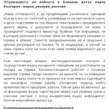
Отражението на войната в Близкия изток върху
България - мерки, резерви, рискове
„Наша отговорност е да предвиждаме различните сценарии
във връзка със събитията, развиващи се на световната сцена,
и да се подготвяме за тях. Именно това правим с предприетите
досега мерки, с дискусиите и планирането на нови, с
проверките“, подчерта министър Трайков. Той информира, че
България разполага с пълния обем на 90-дневните резерви от
горива и обясни: „Тяхното предназначение не е свързано с
ценово регулиране на пазара. Те се поддържат, в случай че
няма горива, като на този етап няма голяма вероятност да се
стигне дотам“.
Към настоящия момент институционалният контрол е
съсредоточен върху пазарното поведение на участниците на
пазара за горива. Бензиностанциите работят с по-ниски
маржове спрямо преди началото на кризата, но са повишени
цените, върху които те се прилагат и в този смисъл търговците
не инкасират големи загуби. „Пазарният подход, който
правителството предприе, работи. Той ни дава възможност да
се фокусираме върху таргетирани мерки към уязвими групи и
ключови сектори, с оглед въздействие върху инфлацията“,
посочи енергийният министър.
Компенсационни механизми за бизнеса