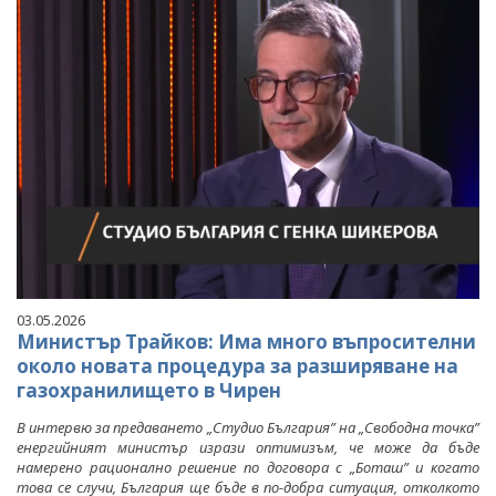
03.05.2026
Министър Трайков: Има много въпросителни
около новата процедура за разширяване на
газохранилището в Чирен
В интервю за предаването „Студио България” на „Свободна точка”
енергийният министър изрази оптимизъм, че може да бъде
намерено рационално решение по договора с „Боташ” и когато
това се случи, България ще бъде в по-добра ситуация, отколкото