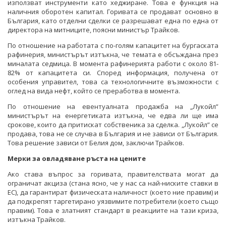
използват инструменти като хеджиране. Това е функция на
наличния оборотен капитал. Горивата се продават основно в
България, като отделни сделки се разрешават една по една от
директора на митниците, поясни министър Трайков.
По отношение на работата с по-голям капацитет на бургаската
рафинерия, министърът изтъкна, че темата е обсъждана през
миналата седмица. В момента рафинерията работи с около 81-
82% от капацитета си. Според информация, получена от
особения управител, това са технологичните възможности с
оглед на вида нефт, който се преработва в момента.
По отношение на евентуалната продажба на „Лукойл”
министърът на енергетиката изтъкна, че едва ли ще има
срокове, които да притискат собственика за сделка. „Лукойл” се
продава, това не се случва в България и не зависи от България.
Това решение зависи от Белия дом, заключи Трайков.
Мерки за овладяване ръста на цените
Ако става въпрос за горивата, правителствата могат да
ограничат акциза (стана ясно, че у нас са най-ниските ставки в
ЕС), да гарантират физическата наличност (което ние правим) и
да подкрепят таргетирано уязвимите потребители (което също
правим). Това е златният стандарт в реакциите на тази криза,
изтъкна Трайков.