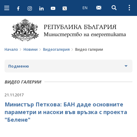
EN
Open searc
Open
Open
navigation
Начало
Новини
Видеогалерия
Видео галерии
Подменю
НОВИНИ
ВИДЕО ГАЛЕРИИ
ПРЕДСТОЯЩИ СЪБИТИЯ
21.11.2017
Министър Петкова: БАН даде основните
ЗА ОБЩЕСТВЕНО ОБСЪЖДАНЕ
параметри и насоки във връзка с проекта
ПРОЕКТИ ЗА ОБЩЕСТВЕНО ОБСЪЖДАНЕ
ИНТЕРВЮТА
"Белене"
ЗАВЪРШИЛИ ПРОЦЕДУРИ ЗА ОБЩЕСТВЕНО
ПАРЛАМЕНТАРЕН КОНТРОЛ
ОБСЪЖДАНЕ