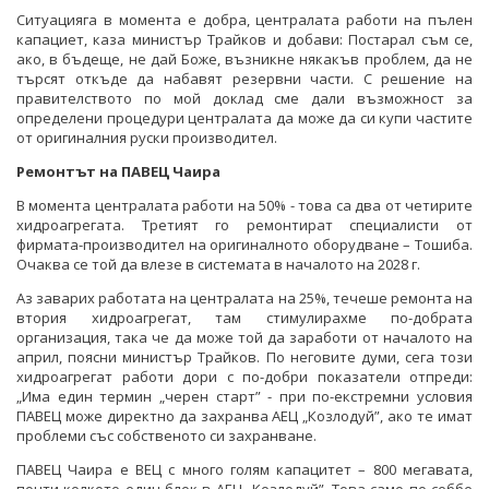
Ситуацияга в момента е добра, централата работи на пълен
капациет, каза министър Трайков и добави: Постарал съм се,
ако, в бъдеще, не дай Боже, възникне някакъв проблем, да не
търсят откъде да набавят резервни части. С решение на
правителството по мой доклад сме дали възможност за
определени процедури централата да може да си купи частите
от оригиналния руски производител.
Ремонтът на ПАВЕЦ Чаира
В момента централата работи на 50% - това са два от четирите
хидроагрегата. Третият го ремонтират специалисти от
фирмата-производител на оригиналното оборудване – Тошиба.
Очаква се той да влезе в системата в началото на 2028 г.
Аз заварих работата на централата на 25%, течеше ремонта на
втория хидроагрегат, там стимулирахме по-добрата
организация, така че да може той да заработи от началото на
април, поясни министър Трайков. По неговите думи, сега този
хидроагрегат работи дори с по-добри показатели отпреди:
„Има един термин „черен старт” - при по-екстремни условия
ПАВЕЦ може директно да захранва АЕЦ „Козлодуй”, ако те имат
проблеми със собственото си захранване.
ПАВЕЦ Чаира е ВЕЦ с много голям капацитет – 800 мегавата,