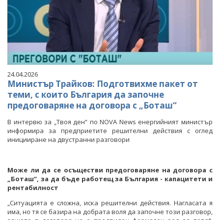
24.04.2026
Министър Трайков: Подготвихме пакет от
теми, с които България да започне
предоговаряне на договора с „Боташ“
В интервю за „Твоя ден“ по NOVA News енергийният министър
информира за предприетите решителни действия с оглед
иницииране на двустранни разговори
Може ли да се осъществи предоговаряне на договора с
„Боташ“, за да бъде работещ за България - капацитети и
рентабилност
„Ситуацията е сложна, иска решителни действия. Нагласата я
има, но тя се базира на добрата воля да започне този разговор,