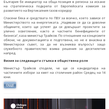
България бе инициатор на обща позиция в региона за искане
на стратегическа подкрепа от Европейската комисия за
развитието на Вертикалния газов коридор
Спасени бяха и средствата по ПВУ за всичко, което зависи от
Министерството на енергетиката. „Надявам се да са доволни
общините, които ще успеят да си довършат проектите за
улично осветление, както и частните бенефициенти от
бизнеса“, каза министър Трайков. По отношение на концесиите
обясни, че документацията е подготвена, но не е внасяна в
Министерски съвет, за да не възниква въпросът защо
служебното правителство взима решения за десетилетия
напред.
Визия за следващата стъпка в обществена роля
Министър Трайков сподели, че ще се кандидатира на
частичните избори за кмет на столичния район Средец на 14
юни.
ОЩЕ