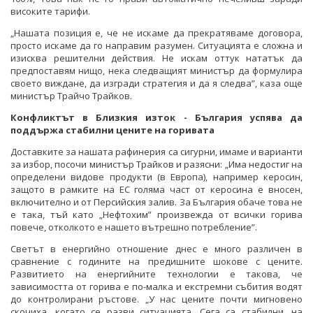
високите тарифи.
„Нашата позиция е, че не искаме да прекратяваме договора,
просто искаме да го направим разумен. Ситуацията е сложна и
изисква решителни действия. Не искам оттук нататък да
предпоставям нищо, нека следващият министър да формулира
своето виждане, да изгради стратегия и да я следва”, каза още
министър Трайчо Трайков.
Конфликтът в Близкия изток - България успява да
поддържа стабилни цените на горивата
Доставките за нашата рафинерия са сигурни, имаме и варианти
за избор, посочи министър Трайков и разясни: „Има недостиг на
определени видове продукти (в Европа), например керосин,
защото в рамките на ЕС голяма част от керосина е вносен,
включително и от Персийския залив. За България обаче това не
е така, тъй като „Нефтохим” произвежда от всички горива
повече, отколкото е нашето вътрешно потребление”.
Светът в енергийно отношение днес е много различен в
сравнение с годините на предишните шокове с цените.
Развитието на енергийните технологии е такова, че
зависимостта от горива е по-малка и екстремни събития водят
до контролирани ръстове. „У нас цените почти мигновено
скочиха, когато се разви ситуацията. Сега са стабилни, на