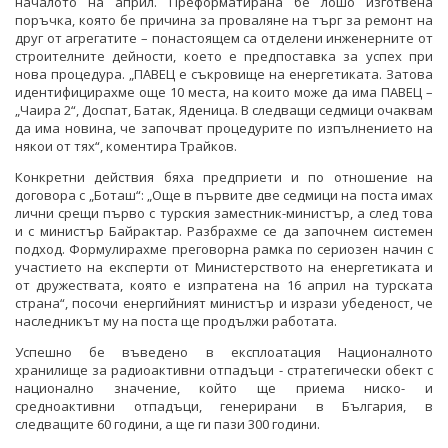
началото на април. Преформатирана бе лошо изготвена
поръчка, която бе причина за проваляне на търг за ремонт на
друг от агрегатите – понастоящем са отделени инженерните от
строителните дейности, което е предпоставка за успех при
нова процедура. „ПАВЕЦ е съкровище на енергетиката. Затова
идентифицирахме още 10 места, на които може да има ПАВЕЦ –
„Чаира 2“, Доспат, Батак, Яденица. В следващи седмици очаквам
да има новина, че започват процедурите по изпълнението на
някои от тях“, коментира Трайков.
Конкретни действия бяха предприети и по отношение на
договора с „Боташ“: „Още в първите две седмици на поста имах
лични срещи първо с турския заместник-министър, а след това
и с министър Байрактар. Разбрахме се да започнем системен
подход. Формулирахме преговорна рамка по сериозен начин с
участието на експерти от Министерството на енергетиката и
от дружествата, която е изпратена на 16 април на турската
страна“, посочи енергийният министър и изрази убеденост, че
наследникът му на поста ще продължи работата.
Успешно бе въведено в експлоатация Националното
хранилище за радиоактивни отпадъци - стратегически обект с
национално значение, който ще приема ниско- и
средноактивни отпадъци, генерирани в България, в
следващите 60 години, а ще ги пази 300 години.