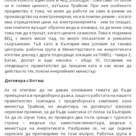
почти колкото един блок в АЕЦ „Козлодуй”. Това само по себбе
си е голяма ценност, изтъкна Трайков. При нея особеното
предимство е това, че може да работи не само в режим на
производство на електроенергия, но и в помпен режим – когато
има отрицателни цени на електроенергията - хем ти плащат,
хем помпите връщат обратно вода в язовира, за да може след
това пак да я пуснат, когато цените са високи. Това е подземна
ВЕЦ, с много висок пад, по много показатели е уникално
съоръжение. Тъй като в България има условия за такива
централи, работна група в Министерството на енергетиката
изготви доклад с други подходящи локации за ПАВЕЦ - Чаира 2,
Батак, Доспат и още няколко – общо 10. Оставяме на
следващото правителство да прецени кога и как може да
действа по тях, поясни енергийният министър.
Договора с Боташ
Аз се опитвах да не давам основания темата да бъде
превърната в предизборна дъвка, защото работата на нашето
правителство съвпадна с предизборната кампания, каза
министър Трайков, но акцентира, че договорът изисква
сериозни промени, за да бъде наистина от полза за България.
За да се случи това, аз проведох два пъти срещи с турската
страна – веднъж със заместник-министъра, веднъж с
министъра на енергетиката. Разбрахме се, че ще седнем
сериозно да преговаряме по този въпрос. Работна група в