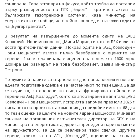
сондиране. Това отговаря на фокуса, който трябва да поставим
върху разширението на ПГХ „Чирен“ - критичен актив за
българската газопреносна система“, каза министър на
енергетиката и съобщи, че с нейна заповед е възложен одит и
на „Булгартрансгаз“.
В резултат на извършените до момента одити на „АЕЦ
Козлодуй - Нови мощности“, „Мини Марица-изток“ и БЕХ излизат
доста притеснителни данни. „Покрай одита на „АЕЦ Козлодуй –
Нови мощности“ излезе пълно безобразие с оценките на
терени - 1 кв.м гола ливада е оценена на повече от 1600 евро.
Шокира ме размерът на това безобразие“, заяви министър
Петрова.
По думите ѝ парите са вървели по две направления и поясни:
едната подготвяна сделка е за частен имот по тези цени. За да
се случи тя, са оценени по същата фрапираща стойности и
терени на АЕЦ „Козлодуй“, които са апортирани в капитала „АЕЦ
Козлодуй – Нови мощности“. Историята започва през юли 2025 г.
с искането на проектната компания да придобие имот от 68 дка
по тези оценки за целите на новите ядрени мощности. Минават
санкции на тогавашния изпълнителен директор на БЕХ и на
министъра на енергетиката, дори са преведени пари по сметки
на дружеството, за да се реализира тази сделка. Другите
терени, които са на АЕЦ „Козлодуй“, оценени на същата