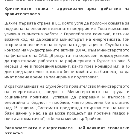
Критичните точки - адресирани чрез действия на
правителството
„Бяхме първата страна в ЕС, която успя да приложи схемата за
подкрепа на енергоинтезивните предприятия. Това изискваше
усилена съвместна работа с Европейската комисия“, изтъкна
важния ход на държавата министърът на енергетиката. Той
открои и значението на получената дерогация от Службата за
контрол на чуждестранните активи (OFAC) към Министерството
на финансите на САЩ: „В резултат на сериозен подход успяхме
да гарантираме работата на рафинерията в Бургас за още 6
месеца и не в последния момент, както през ноември м.г., а 16
дни предварително, каквато беше молбата на бизнеса, за да
имат повече време за планиране и подготовка“.
В краткия мандат на служебното правителство Министерството
на енергетиката, заедно с Министерството на труда и
социалната политика, успяхме да разрешим и въпроса с
енергийната бедност - проблем, чието решение бе отлагано
над 15 години. „Системата предвижда свързването на много
бази данни у нас, за да може процесът да протича гладко и
почти автоматично“, отбеляза министър Трайков.
Равносметката в енергетиката - най-важният стопански
отрасъл