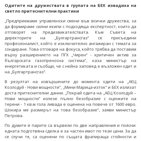
Одитите на дружествата в групата на БЕХ извадиха на
светло притеснителни практики
„Предприемаме управленски смени във всички дружества, за
да формираме силни екипи с подходяща експертност, които да
отговорят на предизвикателствата. Към Съвета на
директорите на „Булгартрансгаз“ се присъедини
професионалист, който е изключително ангажиран с темата за
сондиране. Това отговаря на фокуса, който трябва да поставим
върху разширението на ПГХ „Чирен“ - критичен актив за
българската газопреносна система“, каза министър на
енергетиката и съобщи, че с нейна заповед е възложен одит и
на „Булгартрансгаз“.
В резултат на извършените до момента одити на „АЕЦ
Козлодуй - Нови мощности“, „Мини Марица-изток“ и БЕХ излизат
доста притеснителни данни. „Покрай одита на „АЕЦ Козлодуй –
Нови мощности“ излезе пълно безобразие с оценките на
терени - 1 кв.м гола ливада е оценена на повече от 1600 евро.
Шокира ме размерът на това безобразие“, заяви министър
Петрова.
По думите ѝ парите са вървели по две направления и поясни:
едната подготвяна сделка е за частен имот по тези цени. За да
се случи тя, са оценени по същата фрапираща стойности и