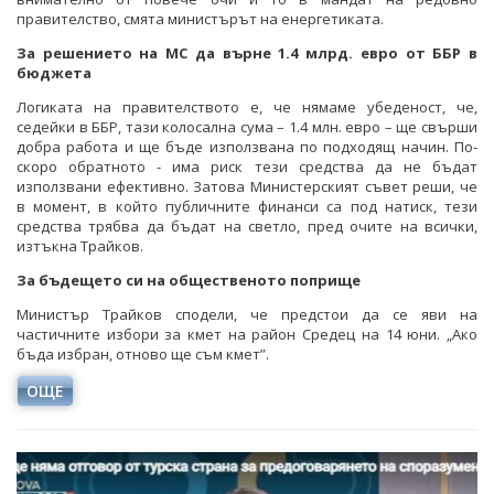
правителство, смята министърът на енергетиката.
За решението на МС да върне 1.4 млрд. евро от ББР в
бюджета
Логиката на правителството е, че нямаме убеденост, че,
седейки в ББР, тази колосална сума – 1.4 млн. евро – ще свърши
добра работа и ще бъде използвана по подходящ начин. По-
скоро обратното - има риск тези средства да не бъдат
използвани ефективно. Затова Министерският съвет реши, че
в момент, в който публичните финанси са под натиск, тези
средства трябва да бъдат на светло, пред очите на всички,
изтъкна Трайков.
За бъдещето си на общественото поприще
Министър Трайков сподели, че предстои да се яви на
частичните избори за кмет на район Средец на 14 юни. „Ако
бъда избран, отново ще съм кмет”.
ОЩЕ