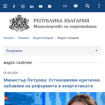
EN
Open searc
Open
Open
navigation
Начало
Новини
Видеогалерия
Видео галерии
Подменю
НОВИНИ
ВИДЕО ГАЛЕРИИ
ПРЕДСТОЯЩИ СЪБИТИЯ
05.06.2026
Министър Петрова: Установихме критично
ЗА ОБЩЕСТВЕНО ОБСЪЖДАНЕ
забавяне на реформите в енергетиката
ПРОЕКТИ ЗА ОБЩЕСТВЕНО ОБСЪЖДАНЕ
ИНТЕРВЮТА
ЗАВЪРШИЛИ ПРОЦЕДУРИ ЗА ОБЩЕСТВЕНО
ПАРЛАМЕНТАРЕН КОНТРОЛ
ОБСЪЖДАНЕ