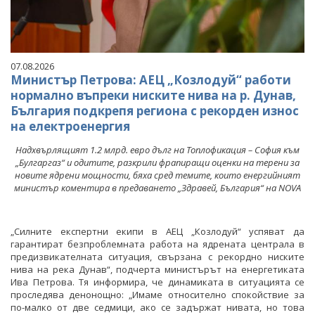
07.08.2026
Министър Петрова: АЕЦ „Козлодуй“ работи
нормално въпреки ниските нива на р. Дунав,
България подкрепя региона с рекорден износ
на електроенергия
Надхвърлящият 1.2 млрд. евро дълг на Топлофикация – София към
„Булгаргаз“ и одитите, разкрили фрапиращи оценки на терени за
новите ядрени мощности, бяха сред темите, които енергийният
министър коментира в предаването „Здравей, България“ на NOVA
„Силните експертни екипи в АЕЦ „Козлодуй“ успяват да
гарантират безпроблемната работа на ядрената централа в
предизвикателната ситуация, свързана с рекордно ниските
нива на река Дунав“, подчерта министърът на енергетиката
Ива Петрова. Тя информира, че динамиката в ситуацията се
проследява денонощно: „Имаме относително спокойствие за
по-малко от две седмици, ако се задържат нивата, но това