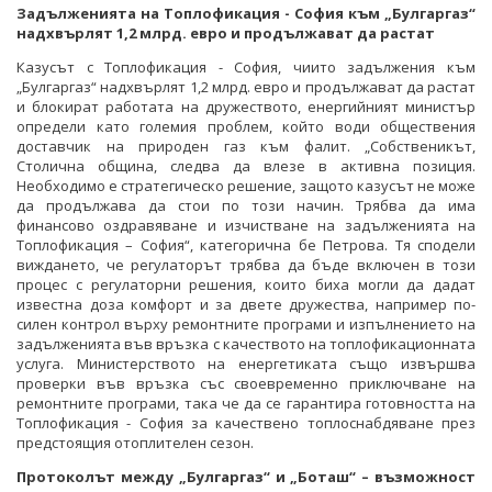
Задълженията на Топлофикация - София към „Булгаргаз“
надхвърлят 1,2 млрд. евро и продължават да растат
Казусът с Топлофикация - София, чиито задължения към
„Булгаргаз“ надхвърлят 1,2 млрд. евро и продължават да растат
и блокират работата на дружеството, енергийният министър
определи като големия проблем, който води обществения
доставчик на природен газ към фалит. „Собственикът,
Столична община, следва да влезе в активна позиция.
Необходимо е стратегическо решение, защото казусът не може
да продължава да стои по този начин. Трябва да има
финансово оздравяване и изчистване на задълженията на
Топлофикация – София“, категорична бе Петрова. Тя сподели
виждането, че регулаторът трябва да бъде включен в този
процес с регулаторни решения, които биха могли да дадат
известна доза комфорт и за двете дружества, например по-
силен контрол върху ремонтните програми и изпълнението на
задълженията във връзка с качеството на топлофикационната
услуга. Министерството на енергетиката също извършва
проверки във връзка със своевременно приключване на
ремонтните програми, така че да се гарантира готовността на
Топлофикация - София за качествено топлоснабдяване през
предстоящия отоплителен сезон.
Протоколът между „Булгаргаз“ и „Боташ“ – възможност