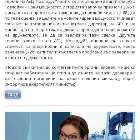
терени на АЕЦ „Козлодуй“, които са апортирани в капитала „АЕЦ
Козлодуй – Нови мощности“. Историята започва през юли 2025 г.
с искането на проектната компания да придобие имот от 68 дка
по тези оценки за целите на новите ядрени мощности. Минават
санкции на тогавашния изпълнителен директор на БЕХ и на
министъра на енергетиката, дори са преведени пари по сметки
на дружеството, за да се реализира тази сделка. Другите
терени, които са на АЕЦ „Козлодуй“, оценени на същата
стойност, са апортирани в капитала на дружеството, което
означава „кух“ капитал и съответно проблеми със заверка на
отчета на дружеството.
„Подала съм сигнал до компетентните органи, вярвам, че ще си
свършат работата и ще стигна до дъното на тази далавера с
дългосрочни последици за около половин милиард евро“,
информира енергийният министър.
ОЩЕ