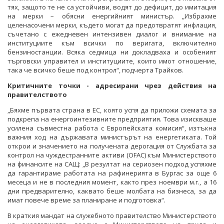
тях, защото те не са устойчиви, водят до дефицит, до имитация
на мерки – обясни енергийният министър. „Избрахме
целенасочени мерки, където могат да предотвратят инфлация,
съчетано с ежедневен интензивен диалог и внимание на
институциите към всички по веригата, включително
бензиностанции. Всяка седмица ни докладваха и особеният
търговски управител и институциите, които имот отношение,
така че всичко беше под контрол“, подчерта Трайков.
Критичните точки - адресирани чрез действия на
правителството
„Бяхме първата страна в ЕС, която успя да приложи схемата за
подкрепа на енергоинтезивните предприятия. Това изискваше
усилена съвместна работа с Европейската комисия“, изтъкна
важния ход на държавата министърът на енергетиката. Той
открои и значението на получената дерогация от Службата за
контрол на чуждестранните активи (OFAC) към Министерството
на финансите на САЩ: „В резултат на сериозен подход успяхме
да гарантираме работата на рафинерията в Бургас за още 6
месеца и не в последния момент, както през ноември м.г., а 16
дни предварително, каквато беше молбата на бизнеса, за да
имат повече време за планиране и подготовка“.
В краткия мандат на служебното правителство Министерството