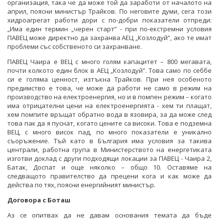
организация, така че да може той да заработи от началото на
април, поясни министър Трайков. По неговите думи, сега този
хидроагрегат работи дори с по-добри показатели отпреди:
„Има един термин „черен старт” - при по-екстремни условия
ПАВЕЦ може директно да захранва АЕЦ „Козлодуй”, ако те имат
проблеми със собственото си захранване.
ПАВЕЦ Чаира е ВЕЦ с много голям капацитет – 800 мегавата,
почти колкото един блок в АЕЦ „Козлодуй”. Това само по себбе
си е голяма ценност, изтъкна Трайков. При нея особеното
предимство е това, че може да работи не само в режим на
производство на електроенергия, но и в помпен режим – когато
има отрицателни цени на електроенергията - хем ти плащат,
хем помпите връщат обратно вода в язовира, за да може след
това пак да я пуснат, когато цените са високи. Това е подземна
ВЕЦ, с много висок пад, по много показатели е уникално
съоръжение. Тъй като в България има условия за такива
централи, работна група в Министерството на енергетиката
изготви доклад с други подходящи локации за ПАВЕЦ - Чаира 2,
Батак, Доспат и още няколко – общо 10. Оставяме на
следващото правителство да прецени кога и как може да
действа по тях, поясни енергийният министър.
Договора с Боташ
Аз се опитвах да не давам основания темата да бъде