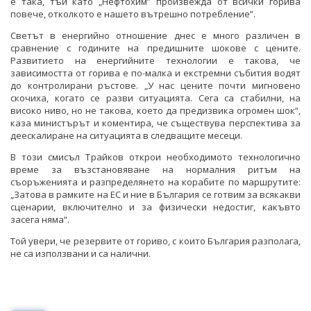
е така, тъй като „Нефтохим” произвежда от всички горива
повече, отколкото е нашето вътрешно потребление”.
Светът в енергийно отношение днес е много различен в
сравнение с годините на предишните шокове с цените.
Развитието на енергийните технологии е такова, че
зависимостта от горива е по-малка и екстремни събития водят
до контролирани ръстове. „У нас цените почти мигновено
скочиха, когато се разви ситуацията. Сега са стабилни, на
високо ниво, но не такова, което да предизвика огромен шок“,
каза министърът и коментира, че съществува перспектива за
деескалиране на ситуацията в следващите месеци.
В този смисъл Трайков открои необходимото технологично
време за възстановяване на нормалния ритъм на
съоръженията и разпределянето на корабите по маршрутите:
„Затова в рамките на ЕС и ние в България се готвим за всякакви
сценарии, включително и за физически недостиг, какъвто
засега няма“.
Той увери, че резервите от гориво, с които България разполага,
не са използвани и са налични.