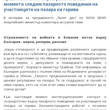
момента следим пазарното поведение на
участниците на пазара на горива
В интервю за предаването „Твоят ден” по NOVA NEWS
енергийният министър коментира актуални теми
Отражението на войната в Близкия изток върху
България - мерки, резерви, рискове
„Наша отговорност е да предвиждаме различните сценарии
във връзка със събитията, развиващи се на световната сцена,
и да се подготвяме за тях. Именно това правим с предприетите
досега мерки, с дискусиите и планирането на нови, с
проверките“, подчерта министър Трайков. Той информира, че
България разполага с пълния обем на 90-дневните резерви от
горива и обясни: „Тяхното предназначение не е свързано с
ценово регулиране на пазара. Те се поддържат, в случай че
няма горива, като на този етап няма голяма вероятност да се
стигне дотам“.
Към настоящия момент институционалният контрол е
съсредоточен върху пазарното поведение на участниците на
пазара за горива. Бензиностанциите работят с по-ниски
маржове спрямо преди началото на кризата, но са повишени