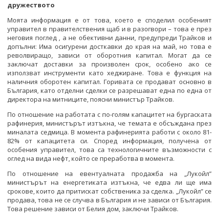
дружеството
Моята информация е от това, което е споделил особеният
управител в правителствения щаб и в разогвори – това е през
неговия поглед , а не обективни данни, предупреди Трайков и
допълни: Има осигурени досткавки до края на май, но това е
револвиращо, зависи от оборотния капитал. Могат да се
заключат доставки за произволен срок, особено ако се
използват инструменти като хеджиране. Това е функция на
наличния оборотен капитал. Горивата се продават основно в
България, като отделни сделки се разрешават една по една от
директора на митниците, поясни министър Трайков.
По отношение на работата с по-голям капацитет на бургаската
рафинерия, министърът изтъкна, че темата е обсъждана през
миналата седмица. В момента рафинерията работи с около 81-
82% от капацитета си. Според информация, получена от
особения управител, това са технологичните възможности с
оглед на вида нефт, който се преработва в момента.
По отношение на евентуалната продажба на „Лукойл”
министърът на енергетиката изтъкна, че едва ли ще има
срокове, които да притискат собственика за сделка. „Лукойл” се
продава, това не се случва в България и не зависи от България.
Това решение зависи от Белия дом, заключи Трайков.