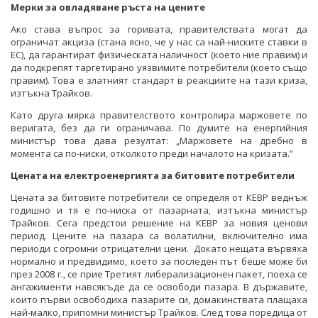
Мерки за овладяване ръста на цените
Ако става въпрос за горивата, правителствата могат да
ограничат акциза (стана ясно, че у нас са най-ниските ставки в
ЕС), да гарантират физическата наличност (което ние правим) и
да подкрепят таргетирано уязвимите потребители (което също
правим). Това е златният стандарт в реакциите на тази криза,
изтъкна Трайков.
Като друга мярка правителството контролира маржовете по
веригата, без да ги ограничава. По думите на енергийния
министър това дава резултат: „Маржовете на дребно в
момента са по-ниски, отколкото преди началото на кризата.”
Цената на електроенергията за битовите потребители
Цената за битовите потребители се определя от КЕВР веднъж
годишно и тя е по-ниска от пазарната, изтъкна министър
Трайков. Сега предстои решение на КЕВР за новия ценови
период. Цените на пазара са волатилни, включително има
периоди с огромни отрицателни цени. Докато нещата вървяха
нормално и предвидимо, което за последен път беше може би
през 2008 г., се прие Третият либерализационен пакет, поеха се
ангажименти навсякъде да се освободи пазара. В държавите,
които първи освободиха пазарите си, домакинствата плащаха
най-малко, припомни министър Трайков. След това поредица от