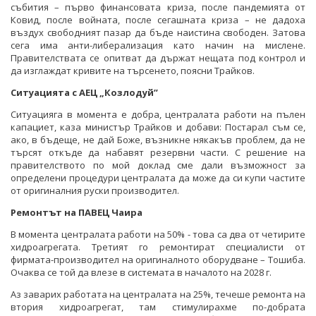
събития – първо финансовата криза, после пандемията от
Ковид, после войната, после сегашната криза – не дадоха
въздух свободният пазар да бъде наистина свободен. Затова
сега има анти-либерализация като начин на мислене.
Правителствата се опитват да държат нещата под контрол и
да изглаждат кривите на търсенето, поясни Трайков.
Ситуацията с АЕЦ „Козлодуй”
Ситуацияга в момента е добра, централата работи на пълен
капациет, каза министър Трайков и добави: Постарал съм се,
ако, в бъдеще, не дай Боже, възникне някакъв проблем, да не
търсят откъде да набавят резервни части. С решение на
правителството по мой доклад сме дали възможност за
определени процедури централата да може да си купи частите
от оригиналния руски производител.
Ремонтът на ПАВЕЦ Чаира
В момента централата работи на 50% - това са два от четирите
хидроагрегата. Третият го ремонтират специалисти от
фирмата-производител на оригиналното оборудване – Тошиба.
Очаква се той да влезе в системата в началото на 2028 г.
Аз заварих работата на централата на 25%, течеше ремонта на
втория хидроагрегат, там стимулирахме по-добрата