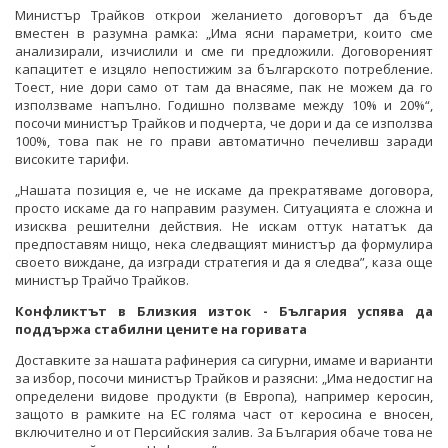
Министър Трайков открои желанието договорът да бъде
вместен в разумна рамка: „Има ясни параметри, които сме
анализирали, изчислили и сме ги предложили. Договореният
капацитет е изцяло непостижим за българското потребление.
Тоест, ние дори само от там да внасяме, пак не можем да го
използваме напълно. Годишно ползваме между 10% и 20%“,
посочи министър Трайков и подчерта, че дори и да се използва
100%, това пак не го прави автоматично печеливш заради
високите тарифи.
„Нашата позиция е, че не искаме да прекратяваме договора,
просто искаме да го направим разумен. Ситуацията е сложна и
изисква решителни действия. Не искам оттук нататък да
предпоставям нищо, нека следващият министър да формулира
своето виждане, да изгради стратегия и да я следва”, каза още
министър Трайчо Трайков.
Конфликтът в Близкия изток - България успява да
поддържа стабилни цените на горивата
Доставките за нашата рафинерия са сигурни, имаме и варианти
за избор, посочи министър Трайков и разясни: „Има недостиг на
определени видове продукти (в Европа), например керосин,
защото в рамките на ЕС голяма част от керосина е вносен,
включително и от Персийския залив. За България обаче това не