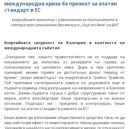
международна криза бе признат за златен
стандарт в ЕС
Енергийният министър с равносметка за постигнатото в
сектора през изминалите два месеца в „Още от деня“ на БНТ
Енергийната сигурност на България в контекста на
международните събития
„Осигурени сме, защото правителството не се поддаде на
изкушението да използва от резервите на горива за
контролиране на ценовите нива. Дори и при критичен
сценарий, имаме горива за достатъчно дълъг период от
време“, увери министърът на енергетиката Трайчо Трайков.
Той припомни категоричната намеса на държавата още в
първата седмица след разгръщане на напрежението в Близкия
изток: „Бяхме първата страна с добре структуриран пакет от
мерки, който впоследствие беше препоръчан и на всички
останали. Подходът ни - прицелен и контролиран, беше
признат за златен стандарт в рамките на ЕС“
Беше важно да използваме обществените средства така, че да
има най-голям ефект от инвестирането. Някои държави членки,
заложили в началото на по-репресивните мерки, се отказаха от