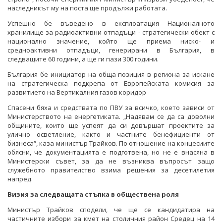
наследникът му на поста ще продължи работата.
Успешно бе въведено в експлоатация Националното
хранилище за радиоактивни отпадъци - стратегически обект с
национално значение, който ще приема ниско- и
средноактивни отпадъци, генерирани в България, в
следващите 60 години, а ще ги пази 300 години.
България бе инициатор на обща позиция в региона за искане
на стратегическа подкрепа от Европейската комисия за
развитието на Вертикалния газов коридор
Спасени бяха и средствата по ПВУ за всичко, което зависи от
Министерството на енергетиката. „Надявам се да са доволни
общините, които ще успеят да си довършат проектите за
улично осветление, както и частните бенефициенти от
бизнеса“, каза министър Трайков. По отношение на концесиите
обясни, че документацията е подготвена, но не е внасяна в
Министерски съвет, за да не възниква въпросът защо
служебното правителство взима решения за десетилетия
напред.
Визия за следващата стъпка в обществена роля
Министър Трайков сподели, че ще се кандидатира на
частичните избори за кмет на столичния район Средец на 14