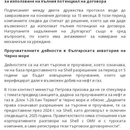
за използване на пълния потенциал на договора
Подписаният между двете дружества протокол води до
замразяване на основния договор за 15 месеца. В този период
компаниите следва да стигнат до решение, което ще им даде
възможност да използват пълния потенциал на договора.
Натрупаните задължения на „Булгаргаз“ също е сред
въпросите, по които има ангажимент за намиране на
механизъм за уреждане.
Проучвателните дейности в българската акватория на
Черно море
Дейностите са на етап търсене и проучване, което означава,
че на база предоставеното на Shell разрешение за период от 5
години ще бъдат извършени проучвания, които ще
верифицират дали е възможен добив на нефт и газ.
В този контекст министър Петрова призова да не се спекулира
с темата предвид санкцията, дадена за проучванията за нефт и
газ в „Блок 1-26 Хан Тервел“ в Черно море и обясни: „Дадените
права означават разрешение за търсене и проучване, те са
предоставени през 2024 г. на Shell, като договорът е сключен
следващата, 2025 година. Правителството няма отношение към
корпоративните разговори на Shell с OMV и с турската
компания, а само регистрира тези търговски договорености“.