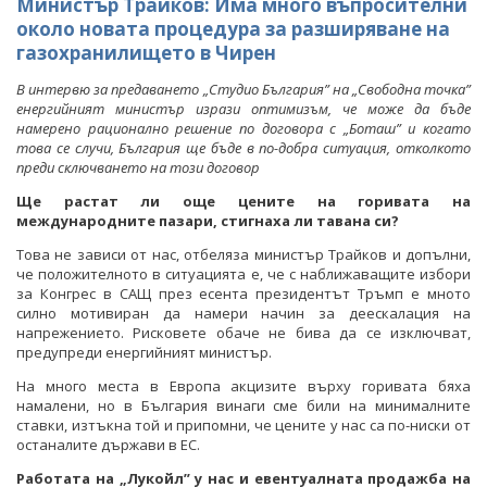
Министър Трайков: Има много въпросителни
около новата процедура за разширяване на
газохранилището в Чирен
В интервю за предаването „Студио България” на „Свободна точка”
енергийният министър изрази оптимизъм, че може да бъде
намерено рационално решение по договора с „Боташ” и когато
това се случи, България ще бъде в по-добра ситуация, отколкото
преди сключването на този договор
Ще растат ли още цените на горивата на
международните пазари, стигнаха ли тавана си?
Това не зависи от нас, отбеляза министър Трайков и допълни,
че положителното в ситуацията е, че с наближаващите избори
за Конгрес в САЩ през есента президентът Тръмп е мното
силно мотивиран да намери начин за деескалация на
напрежението. Рисковете обаче не бива да се изключват,
предупреди енергийният министър.
На много места в Европа акцизите върху горивата бяха
намалени, но в България винаги сме били на минималните
ставки, изтъкна той и припомни, че цените у нас са по-ниски от
останалите държави в ЕС.
Работата на „Лукойл” у нас и евентуалната продажба на