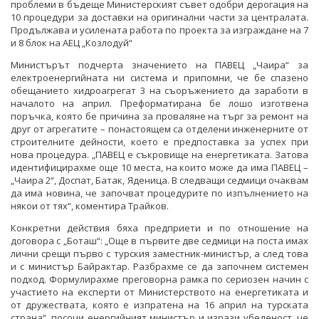
проблеми в бъдеще Министерският съвет одобри дерогация на
10 процедури за доставки на оригинални части за централата.
Продължава и усилената работа по проекта за изграждане на 7
и 8 блок на АЕЦ „Козлодуй“
Министърът подчерта значението на ПАВЕЦ „Чаира“ за
електроенергийната ни система и припомни, че бе спазено
обещанието хидроагрегат 3 на съоръжението да заработи в
началото на април. Преформатирана бе лошо изготвена
поръчка, която бе причина за проваляне на търг за ремонт на
друг от агрегатите – понастоящем са отделени инженерните от
строителните дейности, което е предпоставка за успех при
нова процедура. „ПАВЕЦ е съкровище на енергетиката. Затова
идентифицирахме още 10 места, на които може да има ПАВЕЦ –
„Чаира 2“, Доспат, Батак, Яденица. В следващи седмици очаквам
да има новина, че започват процедурите по изпълнението на
някои от тях“, коментира Трайков.
Конкретни действия бяха предприети и по отношение на
договора с „Боташ“: „Още в първите две седмици на поста имах
лични срещи първо с турския заместник-министър, а след това
и с министър Байрактар. Разбрахме се да започнем системен
подход. Формулирахме преговорна рамка по сериозен начин с
участието на експерти от Министерството на енергетиката и
от дружествата, която е изпратена на 16 април на турската
страна“, посочи енергийният министър и изрази убеденост, че