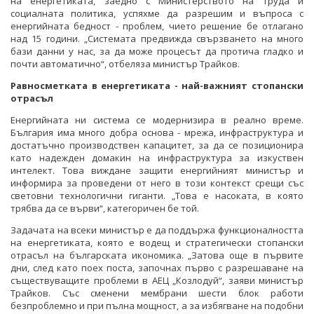
на енергетиката, заедно с Министерството на труда и
социалната политика, успяхме да разрешим и въпроса с
енергийната бедност - проблем, чието решение бе отлагано
над 15 години. „Системата предвижда свързването на много
бази данни у нас, за да може процесът да протича гладко и
почти автоматично“, отбеляза министър Трайков.
Равносметката в енергетиката - най-важният стопански
отрасъл
Енергийната ни система се модернизира в реално време.
България има много добра основа - мрежа, инфраструктура и
достатъчно производствен капацитет, за да се позиционира
като надежден домакин на инфраструктура за изкуствен
интелект. Това виждане защити енергийният министър и
информира за проведени от него в този контекст срещи със
световни технологични гиганти. „Това е насоката, в която
трябва да се върви“, категоричен бе той.
Задачата на всеки министър е да поддържа функционалността
на енергетиката, която е водещ и стратегически стопански
отрасъл на българската икономика. „Затова още в първите
дни, след като поех поста, започнах първо с разрешаване на
съществуващите проблеми в АЕЦ „Козлодуй“, заяви министър
Трайков. Със сменени мембрани шести блок работи
безпроблемно и при пълна мощност, а за избягване на подобни