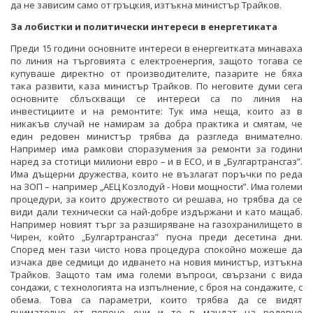
да не зависим само от гръцкия, изтъкна министър Трайков.
За лобистки и политически интереси в енергетиката
Преди 15 години основните интереси в енергеитката минаваха
по линия на търговията с електроенергия, защото тогава се
купуваше директно от производителите, пазарите не бяха
така развити, каза министър Трайков. По неговите думи сега
основните сблъскващи се интереси са по линия на
инвестициите и на ремонтите: Тук има неща, които аз в
никакъв случай не намирам за добра практика и смятам, че
един редовен министър трябва да разгледа внимателно.
Например има рамкови споразумения за ремонти за години
наред за стотици милиони евро – и в ЕСО, и в „Булгартрансгаз”.
Има дъщерни дружества, които не възлагат поръчки по реда
на ЗОП – например „АЕЦ Козлодуй - Нови мощности”. Има големи
процедури, за които дружеството си решава, но трябва да се
види дали технически са най-добре издържани и като мащаб.
Например новият търг за разширяване на газохранилището в
Чирен, който „Булгартрансгаз” пусна преди десетина дни.
Според мен тази чисто нова процедура спокойно можеше да
изчака две седмици до идването на новия министър, изтъкна
Трайков. Защото там има големи въпроси, свързани с вида
сондажи, с технологията на изпълнение, с броя на сондажите, с
обема. Това са параметри, които трябва да се видят
внимателно от повече очи и то в мандат на редовно