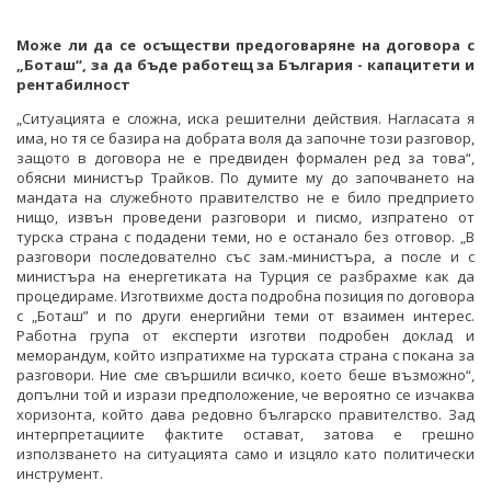
Може ли да се осъществи предоговаряне на договора с
„Боташ“, за да бъде работещ за България - капацитети и
рентабилност
„Ситуацията е сложна, иска решителни действия. Нагласата я
има, но тя се базира на добрата воля да започне този разговор,
защото в договора не е предвиден формален ред за това“,
обясни министър Трайков. По думите му до започването на
мандата на служебното правителство не е било предприето
нищо, извън проведени разговори и писмо, изпратено от
турска страна с подадени теми, но е останало без отговор. „В
разговори последователно със зам.-министъра, а после и с
министъра на енергетиката на Турция се разбрахме как да
процедираме. Изготвихме доста подробна позиция по договора
с „Боташ” и по други енергийни теми от взаимен интерес.
Работна група от експерти изготви подробен доклад и
меморандум, който изпратихме на турската страна с покана за
разговори. Ние сме свършили всичко, което беше възможно“,
допълни той и изрази предположение, че вероятно се изчаква
хоризонта, който дава редовно българско правителство. Зад
интерпретациите фактите остават, затова е грешно
използването на ситуацията само и изцяло като политически
инструмент.