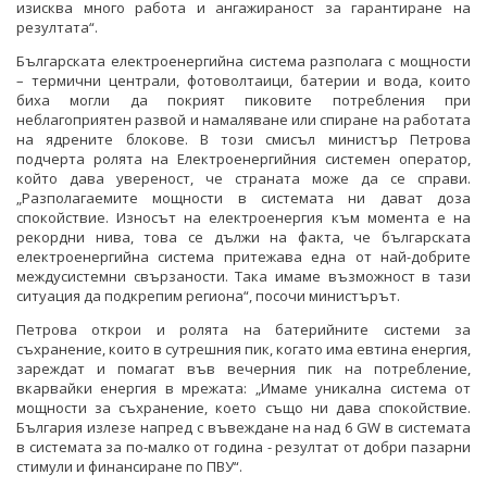
изисква много работа и ангажираност за гарантиране на
резултата“.
Българската електроенергийна система разполага с мощности
– термични централи, фотоволтаици, батерии и вода, които
биха могли да покрият пиковите потребления при
неблагоприятен развой и намаляване или спиране на работата
на ядрените блокове. В този смисъл министър Петрова
подчерта ролята на Електроенергийния системен оператор,
който дава увереност, че страната може да се справи.
„Разполагаемите мощности в системата ни дават доза
спокойствие. Износът на електроенергия към момента е на
рекордни нива, това се дължи на факта, че българската
електроенергийна система притежава една от най-добрите
междусистемни свързаности. Така имаме възможност в тази
ситуация да подкрепим региона“, посочи министърът.
Петрова открои и ролята на батерийните системи за
съхранение, които в сутрешния пик, когато има евтина енергия,
зареждат и помагат във вечерния пик на потребление,
вкарвайки енергия в мрежата: „Имаме уникална система от
мощности за съхранение, което също ни дава спокойствие.
България излезе напред с въвеждане на над 6 GW в системата
в системата за по-малко от година - резултат от добри пазарни
стимули и финансиране по ПВУ“.