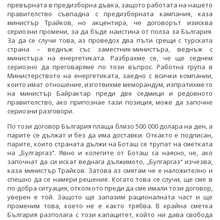
превърната в предизборна дъвка, защото работата на нашето
правителство съвпадна с предизборната кампания, каза
министър Трайков, но акцентира, че договорът изисква
сериозни промени, за да бъде наистина от полза за България.
За да се случи това, аз проведох два пъти срещи с турската
страна – веднъж със заместник-министъра, веднъж с
министъра на енергетиката. Разбрахме се, че ще седнем
сериозно да преговаряме по този въпрос. Работна група в
Министерството на енергетиката, заедно с всички компании,
които имат отношение, изготвихме меморандум, изпратихме го
на министър Байрактар преди две седмици и редовното
правителство, ако припознае тази позиция, може да започне
сериозни разговори.
По този договор България плаща близо 500 000 долара на ден, а
парите се дължат и без да има доставки. Откакто е подписан,
парите, които страната дължи на Боташ се трупат на сметката
на „Булгаргаз“. Явно и колегите от Боташ са наясно, че, ако
започнат да си искат веднага дължимото, „Булгаргаз“ изчезва,
каза министър Трайков. Затова аз смятам че е наложително и
спешно да се намери решение. Когато това се случи, ще сме в
по-добра ситуация, отколкото преди да сме имали този договор,
уверен е той. Защото ще запазим рационалната част и ще
променим това, което не е както трябва. В крайна сметка
България разполага с този капацитет, който ни дава свобода