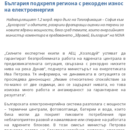
България подкрепя региона с рекорден износ
на електроенергия
Надхвърлящият 1.2 млрд. евро дълг на Топлофикация – София към
„Булгаргаз“ и одитите, разкрили фрапиращи оценки на терени за
новите ядрени мощности, бяха сред темите, които енергийният
министър коментира в предаването „Здравей, България“ на NOVA
„Силните експертни екипи в АЕЦ „Козлодуй“ успяват да
гарантират безпроблемната работа на ядрената централа в
предизвикателната ситуация, свързана с рекордно ниските
нива на река Дунав“, подчерта министърът на енергетиката
Ива Петрова. Тя информира, че динамиката в ситуацията се
проследява денонощно: „Имаме относително спокойствие за
по-малко от две седмици, ако се задържат нивата, но това
изисква много работа и ангажираност за гарантиране на
резултата“.
Българската електроенергийна система разполага с мощности
– термични централи, фотоволтаици, батерии и вода, които
биха могли да покрият пиковите потребления при
неблагоприятен развой и намаляване или спиране на работата
на ядрените блокове. В този смисъл министър Петрова
подчерта ролята на Електроенергийния системен оператор,