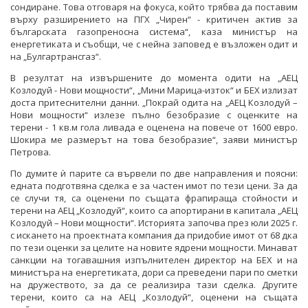
сондиране. Това отговаря на фокуса, който трябва да поставим
върху разширението на ПГХ „Чирен“ - критичен актив за
българската газопреносна система“, каза министър на
енергетиката и съобщи, че с нейна заповед е възложен одит и
на „Булгартрансгаз“.
В резултат на извършените до момента одити на „АЕЦ
Козлодуй - Нови мощности“, „Мини Марица-изток“ и БЕХ излизат
доста притеснителни данни. „Покрай одита на „АЕЦ Козлодуй –
Нови мощности“ излезе пълно безобразие с оценките на
терени - 1 кв.м гола ливада е оценена на повече от 1600 евро.
Шокира ме размерът на това безобразие“, заяви министър
Петрова.
По думите ѝ парите са вървели по две направления и поясни:
едната подготвяна сделка е за частен имот по тези цени. За да
се случи тя, са оценени по същата фрапираща стойности и
терени на АЕЦ „Козлодуй“, които са апортирани в капитала „АЕЦ
Козлодуй – Нови мощности“. Историята започва през юли 2025 г.
с искането на проектната компания да придобие имот от 68 дка
по тези оценки за целите на новите ядрени мощности. Минават
санкции на тогавашния изпълнителен директор на БЕХ и на
министъра на енергетиката, дори са преведени пари по сметки
на дружеството, за да се реализира тази сделка. Другите
терени, които са на АЕЦ „Козлодуй“, оценени на същата