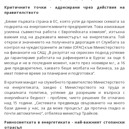
Критичните точки - адресирани чрез действия на
правителството
„Бяхме първата страна в ЕС, която успя да приложи схемата за
подкрепа на енергоинтезивните предприятия. Това изискваше
усилена съвместна работа с Европейската комисия“, изтъкна
важния ход на държавата министърът на енергетиката. Той
открои и значението на получената дерогация от Службата за
контрол на чуждестранните активи (OFAC) към Министерството
на финансите на САЩ: „В резултат на сериозен подход успяхме
да гарантираме работата на рафинерията в Бургас за още 6
месеца и не в последния момент, както през ноември м.г., а 16
дни предварително, каквато беше молбата на бизнеса, за да
имат повече време за планиране и подготовка“.
В краткия мандат на служебното правителство Министерството
на енергетиката, заедно с Министерството на труда и
социалната политика, успяхме да разрешим и въпроса с
енергийната бедност - проблем, чието решение бе отлагано
над 15 години. „Системата предвижда свързването на много
бази данни у нас, за да може процесът да протича гладко и
почти автоматично“, отбеляза министър Трайков.
Равносметката в енергетиката - най-важният стопански
отрасъл