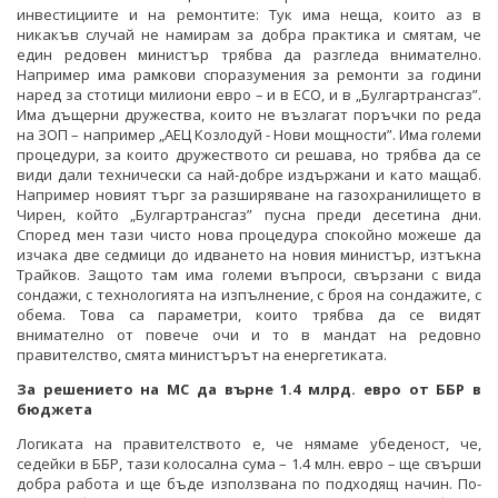
инвестициите и на ремонтите: Тук има неща, които аз в
никакъв случай не намирам за добра практика и смятам, че
един редовен министър трябва да разгледа внимателно.
Например има рамкови споразумения за ремонти за години
наред за стотици милиони евро – и в ЕСО, и в „Булгартрансгаз”.
Има дъщерни дружества, които не възлагат поръчки по реда
на ЗОП – например „АЕЦ Козлодуй - Нови мощности”. Има големи
процедури, за които дружеството си решава, но трябва да се
види дали технически са най-добре издържани и като мащаб.
Например новият търг за разширяване на газохранилището в
Чирен, който „Булгартрансгаз” пусна преди десетина дни.
Според мен тази чисто нова процедура спокойно можеше да
изчака две седмици до идването на новия министър, изтъкна
Трайков. Защото там има големи въпроси, свързани с вида
сондажи, с технологията на изпълнение, с броя на сондажите, с
обема. Това са параметри, които трябва да се видят
внимателно от повече очи и то в мандат на редовно
правителство, смята министърът на енергетиката.
За решението на МС да върне 1.4 млрд. евро от ББР в
бюджета
Логиката на правителството е, че нямаме убеденост, че,
седейки в ББР, тази колосална сума – 1.4 млн. евро – ще свърши
добра работа и ще бъде използвана по подходящ начин. По-