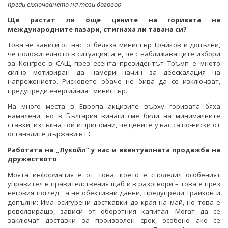
преди сключването на този договор
Ще растат ли още цените на горивата на
международните пазари, стигнаха ли тавана си?
Това не зависи от нас, отбеляза министър Трайков и допълни,
че положителното в ситуацията е, че с наближаващите избори
за Конгрес в САЩ през есента президентът Тръмп е мното
силно мотивиран да намери начин за деескалация на
напрежението. Рисковете обаче не бива да се изключват,
предупреди енергийният министър.
На много места в Европа акцизите върху горивата бяха
намалени, но в България винаги сме били на минималните
ставки, изтъкна той и припомни, че цените у нас са по-ниски от
останалите държави в ЕС.
Работата на „Лукойл” у нас и евентуалната продажба на
дружеството
Моята информация е от това, което е споделил особеният
управител в правителствения щаб и в разогвори – това е през
неговия поглед , а не обективни данни, предупреди Трайков и
допълни: Има осигурени досткавки до края на май, но това е
револвиращо, зависи от оборотния капитал. Могат да се
заключат доставки за произволен срок, особено ако се