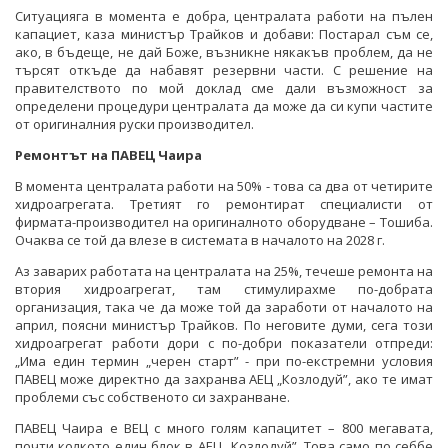
Ситуацияга в момента е добра, централата работи на пълен
капациет, каза министър Трайков и добави: Постарал съм се,
ако, в бъдеще, не дай Боже, възникне някакъв проблем, да не
търсят откъде да набавят резервни части. С решение на
правителството по мой доклад сме дали възможност за
определени процедури централата да може да си купи частите
от оригиналния руски производител.
Ремонтът на ПАВЕЦ Чаира
В момента централата работи на 50% - това са два от четирите
хидроагрегата. Третият го ремонтират специалисти от
фирмата-производител на оригиналното оборудване – Тошиба.
Очаква се той да влезе в системата в началото на 2028 г.
Аз заварих работата на централата на 25%, течеше ремонта на
втория хидроагрегат, там стимулирахме по-добрата
организация, така че да може той да заработи от началото на
април, поясни министър Трайков. По неговите думи, сега този
хидроагрегат работи дори с по-добри показатели отпреди:
„Има един термин „черен старт” - при по-екстремни условия
ПАВЕЦ може директно да захранва АЕЦ „Козлодуй”, ако те имат
проблеми със собственото си захранване.
ПАВЕЦ Чаира е ВЕЦ с много голям капацитет – 800 мегавата,
почти колкото един блок в АЕЦ „Козлодуй”. Това само по себбе