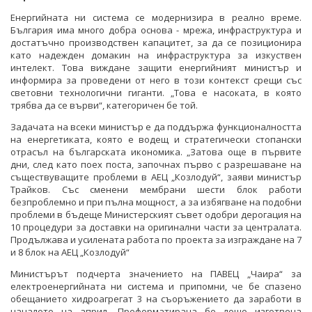
Енергийната ни система се модернизира в реално време.
България има много добра основа - мрежа, инфраструктура и
достатъчно производствен капацитет, за да се позиционира
като надежден домакин на инфраструктура за изкуствен
интелект. Това виждане защити енергийният министър и
информира за проведени от него в този контекст срещи със
световни технологични гиганти. „Това е насоката, в която
трябва да се върви“, категоричен бе той.
Задачата на всеки министър е да поддържа функционалността
на енергетиката, която е водещ и стратегически стопански
отрасъл на българската икономика. „Затова още в първите
дни, след като поех поста, започнах първо с разрешаване на
съществуващите проблеми в АЕЦ „Козлодуй“, заяви министър
Трайков. Със сменени мембрани шести блок работи
безпроблемно и при пълна мощност, а за избягване на подобни
проблеми в бъдеще Министерският съвет одобри дерогация на
10 процедури за доставки на оригинални части за централата.
Продължава и усилената работа по проекта за изграждане на 7
и 8 блок на АЕЦ „Козлодуй“
Министърът подчерта значението на ПАВЕЦ „Чаира“ за
електроенергийната ни система и припомни, че бе спазено
обещанието хидроагрегат 3 на съоръжението да заработи в
началото на април. Преформатирана бе лошо изготвена