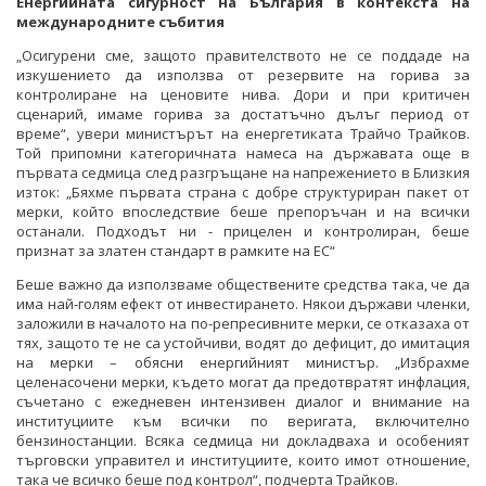
Енергийната сигурност на България в контекста на
международните събития
„Осигурени сме, защото правителството не се поддаде на
изкушението да използва от резервите на горива за
контролиране на ценовите нива. Дори и при критичен
сценарий, имаме горива за достатъчно дълъг период от
време“, увери министърът на енергетиката Трайчо Трайков.
Той припомни категоричната намеса на държавата още в
първата седмица след разгръщане на напрежението в Близкия
изток: „Бяхме първата страна с добре структуриран пакет от
мерки, който впоследствие беше препоръчан и на всички
останали. Подходът ни - прицелен и контролиран, беше
признат за златен стандарт в рамките на ЕС“
Беше важно да използваме обществените средства така, че да
има най-голям ефект от инвестирането. Някои държави членки,
заложили в началото на по-репресивните мерки, се отказаха от
тях, защото те не са устойчиви, водят до дефицит, до имитация
на мерки – обясни енергийният министър. „Избрахме
целенасочени мерки, където могат да предотвратят инфлация,
съчетано с ежедневен интензивен диалог и внимание на
институциите към всички по веригата, включително
бензиностанции. Всяка седмица ни докладваха и особеният
търговски управител и институциите, които имот отношение,
така че всичко беше под контрол“, подчерта Трайков.