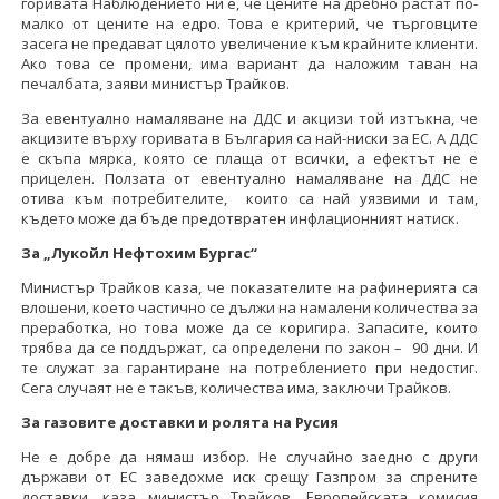
горивата Наблюдението ни е, че цените на дребно растат по-
малко от цените на едро. Това е критерий, че търговците
засега не предават цялото увеличение към крайните клиенти.
Ако това се промени, има вариант да наложим таван на
печалбата, заяви министър Трайков.
За евентуално намаляване на ДДС и акцизи той изтъкна, че
акцизите върху горивата в България са най-ниски за ЕС. А ДДС
е скъпа мярка, която се плаща от всички, а ефектът не е
прицелен. Ползата от евентуално намаляване на ДДС не
отива към потребителите, които са най уязвими и там,
където може да бъде предотвратен инфлационният натиск.
За „Лукойл Нефтохим Бургас“
Министър Трайков каза, че показателите на рафинерията са
влошени, което частично се дължи на намалени количества за
преработка, но това може да се коригира. Запасите, които
трябва да се поддържат, са определени по закон – 90 дни. И
те служат за гарантиране на потреблението при недостиг.
Сега случаят не е такъв, количества има, заключи Трайков.
За газовите доставки и ролята на Русия
Не е добре да нямаш избор. Не случайно заедно с други
държави от ЕС заведохме иск срещу Газпром за спрените
доставки, каза министър Трайков. Европейската комисия