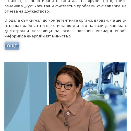
стойност, са апортирани в капитала на дружеството, което
означава „кух“ капитал и съответно проблеми със заверка на
отчета на дружеството.
„Подала съм сигнал до компетентните органи, вярвам, че ще си
свършат работата и ще стигна до дъното на тази далавера с
дългосрочни последици за около половин милиард евро“,
информира енергийният министър.
ОЩЕ