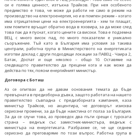
си е голяма ценност, изтъкна Трайков. При нея особеното
предимство е това, че може да работи не само в режим на
производство на електроенергия, но и в помпен режим – когато
има отрицателни цени на електроенергията - хем ти плащат,
хем помпите връщат обратно вода в язовира, за да може след
това пак да я пуснат, когато цените са високи. Това е подземна
ВЕЦ, с много висок пад, по много показатели е уникално
съоръжение. Тъй като в България има условия за такива
централи, работна група в Министерството на енергетиката
изготви доклад с други подходящи локации за ПАВЕЦ - Чаира 2,
Батак, Доспат и още няколко – общо 10. Оставяме на
следващото правителство да прецени кога и как може да
действа по тях, поясни енергийният министър.
Договора с Боташ
Аз се опитвах да не давам основания темата да бъде
превърната в предизборна дъвка, защото работата на нашето
правителство съвпадна с предизборната кампания, каза
министър Трайков, но акцентира, че договорът изисква
сериозни промени, за да бъде наистина от полза за България.
За да се случи това, аз проведох два пъти срещи с турската
страна – веднъж със заместник-министъра, веднъж с
министъра на енергетиката. Разбрахме се, че ще седнем
сериозно да преговаряме по този въпрос. Работна група в