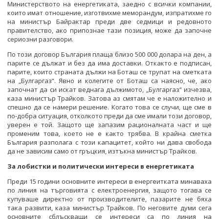
Министерството на енергетиката, заедно с всички компании,
които имат отношение, изготвихме меморандум, изпратихме го
на министър Байрактар преди две седмици и редовното
правителство, ако припознае тази позиция, може да започне
сериозни разговори.
По този договор България плаща близо 500 000 долара на ден, а
парите се дължат и без да има доставки. Откакто е подписан,
парите, които страната дължи на Боташ се трупат на сметката
на „Булгаргаз“. Явно и колегите от Боташ са наясно, че, ако
започнат да си искат веднага дължимото, „Булгаргаз“ изчезва,
каза министър Трайков. Затова аз смятам че е наложително и
спешно да се намери решение. Когато това се случи, ще сме в
по-добра ситуация, отколкото преди да сме имали този договор,
уверен е той. Защото ще запазим рационалната част и ще
променим това, което не е както трябва. В крайна сметка
България разполага с този капацитет, който ни дава свобода
да не зависим само от гръцкия, изтъкна министър Трайков.
За лобистки и политически интереси в енергетиката
Преди 15 години основните интереси в енергеитката минаваха
по линия на търговията с електроенергия, защото тогава се
купуваше директно от производителите, пазарите не бяха
така развити, каза министър Трайков. По неговите думи сега
основните сблъскващи се интереси са по линия на