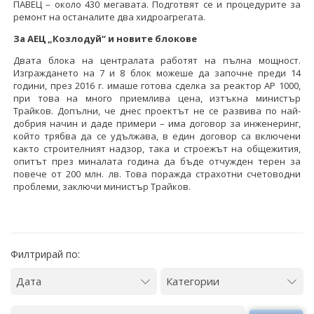
ПАВЕЦ – около 430 мегавата. Подготвят се и процедурите за
ремонт на останалите два хидроагрегата.
За АЕЦ „Козлодуй“ и новите блокове
Двата блока на централата работят на пълна мощност.
Изграждането на 7 и 8 блок можеше да започне преди 14
години, през 2016 г. имаше готова сделка за реактор АР 1000,
при това на много приемлива цена, изтъкна министър
Трайков. Допълни, че днес проектът не се развива по най-
добрия начин и даде примери – има договор за инженеринг,
който трябва да се удължава, в един договор са включени
както строителният надзор, така и строежът на общежития,
опитът през миналата година да бъде отчужден терен за
повече от 200 млн. лв. Това поражда страхотни счетоводни
проблеми, заключи министър Трайков.
Филтрирай по: