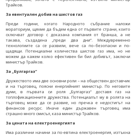
Трайков.
За евентуален добив на шистов газ
Преди години, когато Народното събрание наложи
мораториум, щяхме да бъдем една от първите страни, които
сключват договор с доказана компания от бранша, а не
такава, създадена „преди два дни“. Междувременно
технологиите са се развили, вече са по–безопасни и по-
щадящи. Потенциални количества шистов газ има, но не
можем да кажем колко ефективен би бил добивът, заключи
министър Трайков.
За „Булгаргаз“
Дружеството има две основни роли – на обществен доставчик
и на търговец, поясни енергийният министър. По неговите
думи, в първата си роля „Булгаргаз“ доставя газ на
топлофикационните дружества. Потенциалът му в ролята на
търговец може да се развие, но пречка е недостигът на
финансов ресурс. Иначе един държавен търговец има
страшно много смисъл, каза министър Трайков.
За цената на електроенергията
Има различни начини за по-евтина електроенергия, изтъкна