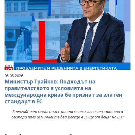
05.05.2026
Министър Трайков: Подходът на
правителството в условията на
международна криза бе признат за златен
стандарт в ЕС
Енергийният министър с равносметка за постигнатото в
сектора през изминалите два месеца в „Още от деня“ на БНТ