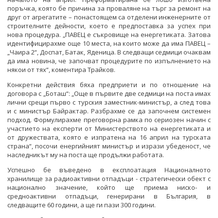
поръчка, която бе причина за проваляне на търг за ремонт на
друг от агрегатите – понастоящем са отделени инженерните от
строителните дейности, което е предпоставка за успех при
нова процедура. „ПАВЕЦ е съкровище на енергетиката. Затова
идентифицирахме още 10 места, на които може да има ПАВЕЦ –
„Чаира 2“, Доспат, Батак, Яденица. В следващи седмици очаквам
да има новина, че започват процедурите по изпълнението на
някои от тях“, коментира Трайков.
Конкретни действия бяха предприети и по отношение на
договора с „Боташ“: „Още в първите две седмици на поста имах
лични срещи първо с турския заместник-министър, а след това
и с министър Байрактар. Разбрахме се да започнем системен
подход. Формулирахме преговорна рамка по сериозен начин с
участието на експерти от Министерството на енергетиката и
от дружествата, която е изпратена на 16 април на турската
страна“, посочи енергийният министър и изрази убеденост, че
наследникът му на поста ще продължи работата.
Успешно бе въведено в експлоатация Националното
хранилище за радиоактивни отпадъци - стратегически обект с
национално значение, който ще приема ниско- и
средноактивни отпадъци, генерирани в България, в
следващите 60 години, а ще ги пази 300 години.