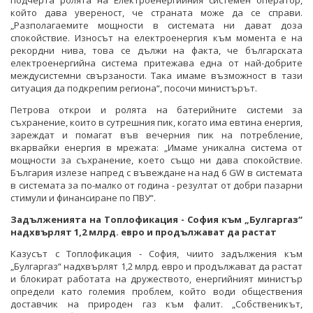
който дава увереност, че страната може да се справи.
„Разполагаемите мощности в системата ни дават доза
спокойствие. Износът на електроенергия към момента е на
рекордни нива, това се дължи на факта, че българската
електроенергийна система притежава една от най-добрите
междусистемни свързаности. Така имаме възможност в тази
ситуация да подкрепим региона“, посочи министърът.
Петрова открои и ролята на батерийните системи за
съхранение, които в сутрешния пик, когато има евтина енергия,
зареждат и помагат във вечерния пик на потребление,
вкарвайки енергия в мрежата: „Имаме уникална система от
мощности за съхранение, което също ни дава спокойствие.
България излезе напред с въвеждане на над 6 GW в системата
в системата за по-малко от година - резултат от добри пазарни
стимули и финансиране по ПВУ“.
Задълженията на Топлофикация - София към „Булгаргаз“
надхвърлят 1,2 млрд. евро и продължават да растат
Казусът с Топлофикация - София, чиито задължения към
„Булгаргаз“ надхвърлят 1,2 млрд. евро и продължават да растат
и блокират работата на дружеството, енергийният министър
определи като големия проблем, който води обществения
доставчик на природен газ към фалит. „Собственикът,