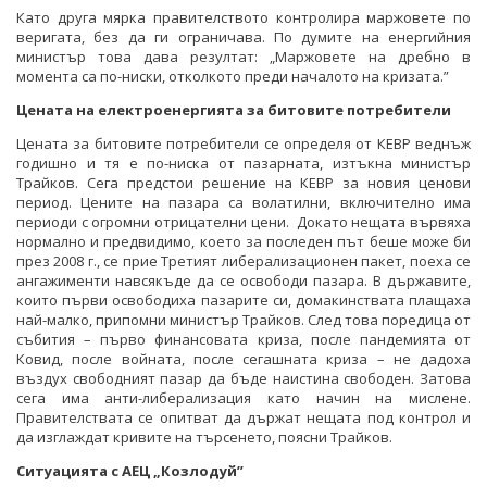
Като друга мярка правителството контролира маржовете по
веригата, без да ги ограничава. По думите на енергийния
министър това дава резултат: „Маржовете на дребно в
момента са по-ниски, отколкото преди началото на кризата.”
Цената на електроенергията за битовите потребители
Цената за битовите потребители се определя от КЕВР веднъж
годишно и тя е по-ниска от пазарната, изтъкна министър
Трайков. Сега предстои решение на КЕВР за новия ценови
период. Цените на пазара са волатилни, включително има
периоди с огромни отрицателни цени. Докато нещата вървяха
нормално и предвидимо, което за последен път беше може би
през 2008 г., се прие Третият либерализационен пакет, поеха се
ангажименти навсякъде да се освободи пазара. В държавите,
които първи освободиха пазарите си, домакинствата плащаха
най-малко, припомни министър Трайков. След това поредица от
събития – първо финансовата криза, после пандемията от
Ковид, после войната, после сегашната криза – не дадоха
въздух свободният пазар да бъде наистина свободен. Затова
сега има анти-либерализация като начин на мислене.
Правителствата се опитват да държат нещата под контрол и
да изглаждат кривите на търсенето, поясни Трайков.
Ситуацията с АЕЦ „Козлодуй”