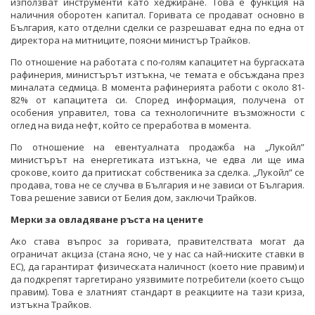
използват инструменти като хеджиране. Това е функция на
наличния оборотен капитал. Горивата се продават основно в
България, като отделни сделки се разрешават една по една от
директора на митниците, поясни министър Трайков.
По отношение на работата с по-голям капацитет на бургаската
рафинерия, министърът изтъкна, че темата е обсъждана през
миналата седмица. В момента рафинерията работи с около 81-
82% от капацитета си. Според информация, получена от
особения управител, това са технологичните възможности с
оглед на вида нефт, който се преработва в момента.
По отношение на евентуалната продажба на „Лукойл”
министърът на енергетиката изтъкна, че едва ли ще има
срокове, които да притискат собственика за сделка. „Лукойл” се
продава, това не се случва в България и не зависи от България.
Това решение зависи от Белия дом, заключи Трайков.
Мерки за овладяване ръста на цените
Ако става въпрос за горивата, правителствата могат да
ограничат акциза (стана ясно, че у нас са най-ниските ставки в
ЕС), да гарантират физическата наличност (което ние правим) и
да подкрепят таргетирано уязвимите потребители (което също
правим). Това е златният стандарт в реакциите на тази криза,
изтъкна Трайков.