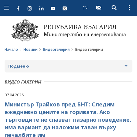
EN
Open searc
Open
Open
navigation
Начало
Новини
Видеогалерия
Видео галерии
Подменю
НОВИНИ
ВИДЕО ГАЛЕРИИ
ПРЕДСТОЯЩИ СЪБИТИЯ
07.04.2026
Министър Трайков пред БНТ: Следим
ЗА ОБЩЕСТВЕНО ОБСЪЖДАНЕ
ежедневно цените на горивата. Ако
ПРОЕКТИ ЗА ОБЩЕСТВЕНО ОБСЪЖДАНЕ
ИНТЕРВЮТА
търговците не спазват пазарно поведение,
има вариант да наложим таван върху
ЗАВЪРШИЛИ ПРОЦЕДУРИ ЗА ОБЩЕСТВЕНО
ПАРЛАМЕНТАРЕН КОНТРОЛ
ОБСЪЖДАНЕ
печалбите им