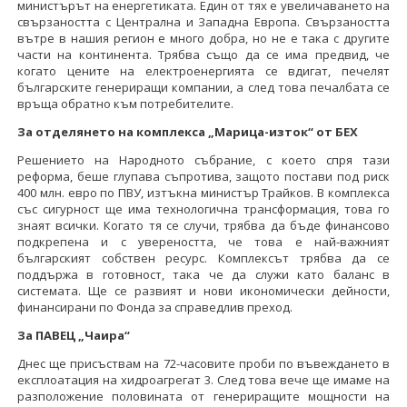
министърът на енергетиката. Един от тях е увеличаването на
свързаността с Централна и Западна Европа. Свързаността
вътре в нашия регион е много добра, но не е така с другите
части на континента. Трябва също да се има предвид, че
когато цените на електроенергията се вдигат, печелят
българските генериращи компании, а след това печалбата се
връща обратно към потребителите.
За отделянето на комплекса „Марица-изток“ от БЕХ
Решението на Народното събрание, с което спря тази
реформа, беше глупава съпротива, защото постави под риск
400 млн. евро по ПВУ, изтъкна министър Трайков. В комплекса
със сигурност ще има технологична трансформация, това го
знаят всички. Когато тя се случи, трябва да бъде финансово
подкрепена и с увереността, че това е най-важният
българският собствен ресурс. Комплексът трябва да се
поддържа в готовност, така че да служи като баланс в
системата. Ще се развият и нови икономически дейности,
финансирани по Фонда за справедлив преход.
За ПАВЕЦ „Чаира“
Днес ще присъствам на 72-часовите проби по въвеждането в
експлоатация на хидроагрегат 3. След това вече ще имаме на
разположение половината от генериращите мощности на