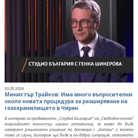
03.05.2026
Министър Трайков: Има много въпросителни
около новата процедура за разширяване на
газохранилището в Чирен
В интервю за предаването „Студио България” на „Свободна точка”
енергийният министър изрази оптимизъм, че може да бъде
намерено рационално решение по договора с „Боташ” и когато
това се случи, България ще бъде в по-добра ситуация, отколкото