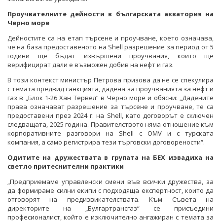
Проучвателните дейности в българската акватория на
Черно море
Дейностите са на етап търсене и проучване, което означава,
че на база предоставеното на Shell разрешение за период от 5
години ще бъдат извършени проучвания, които ще
верифицират дали е възможен добив на нефт и газ.
В този контекст министър Петрова призова да не се спекулира
с темата предвид санкцията, дадена за проучванията за нефт и
газ в „Блок 1-26 Хан Тервел“ в Черно море и обясни: „Дадените
права означават разрешение за търсене и проучване, те са
предоставени през 2024 г. на Shell, като договорът е сключен
следващата, 2025 година. Правителството няма отношение към
корпоративните разговори на Shell с OMV и с турската
компания, а само регистрира тези търговски договорености“.
Одитите на дружествата в групата на БЕХ извадиха на
светло притеснителни практики
„Предприемаме управленски смени във всички дружества, за
да формираме силни екипи с подходяща експертност, които да
отговорят на предизвикателствата. Към Съвета на
директорите на „Булгартрансгаз“ се присъедини
професионалист, който е изключително ангажиран с темата за