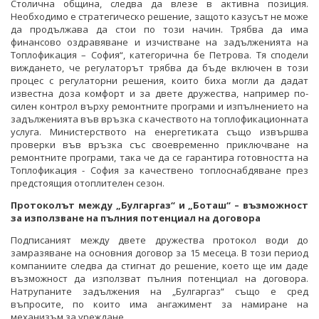
Столична община, следва да влезе в активна позиция.
Необходимо е стратегическо решение, защото казусът не може
да продължава да стои по този начин. Трябва да има
финансово оздравяване и изчистване на задълженията на
Топлофикация – София“, категорична бе Петрова. Тя сподели
виждането, че регулаторът трябва да бъде включен в този
процес с регулаторни решения, които биха могли да дадат
известна доза комфорт и за двете дружества, например по-
силен контрол върху ремонтните програми и изпълнението на
задълженията във връзка с качеството на топлофикационната
услуга. Министерството на енергетиката също извършва
проверки във връзка със своевременно приключване на
ремонтните програми, така че да се гарантира готовността на
Топлофикация - София за качествено топлоснабдяване през
предстоящия отоплителен сезон.
Протоколът между „Булгаргаз“ и „Боташ“ – възможност
за използване на пълния потенциал на договора
Подписаният между двете дружества протокол води до
замразяване на основния договор за 15 месеца. В този период
компаниите следва да стигнат до решение, което ще им даде
възможност да използват пълния потенциал на договора.
Натрупаните задължения на „Булгаргаз“ също е сред
въпросите, по които има ангажимент за намиране на
механизъм за уреждане.