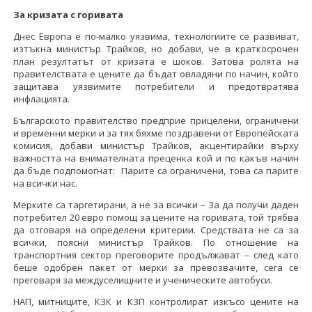
За кризата с горивата
Днес Европа е по-малко уязвима, технологиите се развиват,
изтъкна министър Трайков, но добави, че в краткосрочен
план резултатът от кризата е шоков. Затова ролята на
правителствата е цените да бъдат овладяни по начин, който
защитава уязвимите потребители и предотвратява
инфлацията.
Българското правителство предприе прицелени, ограничени
и временни мерки и за тях бяхме поздравени от Европейската
комисия, добави министър Трайков, акцентирайки върху
важността на внимателната преценка кой и по какъв начин
да бъде подпомогнат: Парите са ограничени, това са парите
на всички нас.
Мерките са таргетирани, а не за всички – За да получи даден
потребител 20 евро помощ за цените на горивата, той трябва
да отговаря на определени критерии. Средствата не са за
всички, поясни министър Трайков. По отношение на
транспортния сектор преговорите продължават – след като
беше одобрен пакет от мерки за превозвачите, сега се
преговаря за междуселищните и ученическите автобуси.
НАП, митниците, КЗК и КЗП контролират изкъсо цените на