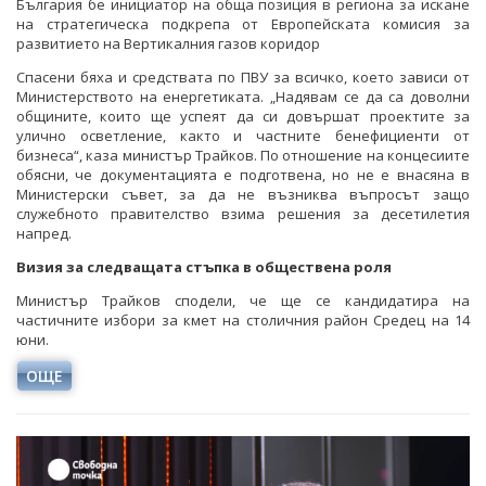
България бе инициатор на обща позиция в региона за искане
на стратегическа подкрепа от Европейската комисия за
развитието на Вертикалния газов коридор
Спасени бяха и средствата по ПВУ за всичко, което зависи от
Министерството на енергетиката. „Надявам се да са доволни
общините, които ще успеят да си довършат проектите за
улично осветление, както и частните бенефициенти от
бизнеса“, каза министър Трайков. По отношение на концесиите
обясни, че документацията е подготвена, но не е внасяна в
Министерски съвет, за да не възниква въпросът защо
служебното правителство взима решения за десетилетия
напред.
Визия за следващата стъпка в обществена роля
Министър Трайков сподели, че ще се кандидатира на
частичните избори за кмет на столичния район Средец на 14
юни.
ОЩЕ