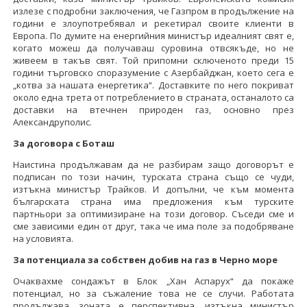
излезе с подробни заключения, че Газпром в продължение на
години е злоупотребявал и рекетирал своите клиенти в
Европа. По думите на енергийния министър идеалният свят е,
когато можеш да получаваш суровина отвсякъде, но не
живеем в такъв свят. Той припомни сключеното преди 15
години търговско споразумение с Азербайджан, което сега е
„котва за нашата енергетика“. Доставките по него покриват
около една трета от потреблението в страната, останалото са
доставки на втечнен природен газ, основно през
Александруполис.
За договора с Боташ
Наистина продължавам да не разбирам защо договорът е
подписан по този начин, турската страна също се чуди,
изтъкна министър Трайков. И допълни, че към момента
българската страна има предложения към турските
партньори за оптимизиране на този договор. Съседи сме и
сме зависими един от друг, така че има поле за подобряване
на условията.
За потенциала за собствен добив на газ в Черно море
Очаквахме сондажът в Блок „Хан Аспарух“ да покаже
потенциал, но за съжаление това не се случи. Работата
продължава, зоната е перспективна, изтъкна министър