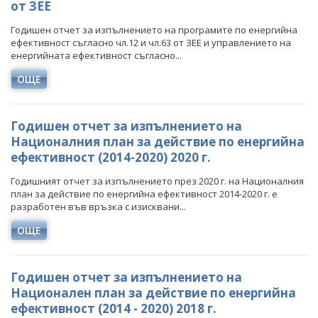
от ЗЕЕ
ПРОЕКТИ ОТ ОБЩ ИНТЕРЕС
РАЗСЕКРЕТЕНИ ДОГОВОРИ В ЕНЕРГЕТИКАТА
ЕНЕРГИЙНА ЕФЕКТИВНОСТ
Годишен отчет за изпълнението на програмите по енергийна
ДРУГИ ЗНАЧИМИ ПРОЕКТИ
ефективност съгласно чл.12 и чл.63 от ЗЕЕ и управлението на
ПРЯКО ИЗЛЪЧВАНЕ НА ЗАСЕДАНИЯТА НА
ВЪЗОБНОВЯЕМИ ЕНЕРГИЙНИ ИЗТОЧНИЦИ
енергийната ефективност съгласно...
ОБЩЕСТВЕНИЯ СЪВЕТ ПО ЕНЕРГЕТИКА
ХЪБ "ЕНЕРГИЙНИ ОБЩНОСТИ"
ОЩЕ
ХЪБ "ЕНЕРГИЙНИ ОБЩНОСТИ"
ГЕОТЕРМАЛНА ЛАБОРАТОРИЯ
Годишен отчет за изпълнението на
ГЕОТЕРМАЛНА ЛАБОРАТОРИЯ
ЕНЕРГИЕН ПАЗАР
Националния план за действие по енергийна
ефективност (2014-2020) 2020 г.
КРИТИЧНА ЕНЕРГИЙНА ИНФРАСТРУКТУРА
Годишният отчет за изпълнението през 2020 г. на Националния
ЕДИНЕН ОРГАН ЗА УПРАВЛЕНИЕ НА ПОДЗЕМНИТЕ
план за действие по енергийна ефективност 2014-2020 г. е
БОГАТСТВА
разработен във връзка с изисквани...
ДЕЙНОСТ
НАЦИОНАЛЕН ПЛАН ЗА ИНВЕСТИЦИИ
ОЩЕ
МЕТАЛНИ ПОЛЕЗНИ ИЗКОПАЕМИ
ТЕРИТОРИАЛНИ ПЛАНОВЕ ЗА СПРАВЕДЛИВ ПРЕХОД
Годишен отчет за изпълнението на
НЕМЕТАЛНИ ПОЛЕЗНИ ИЗКОПАЕМИ - ИНДУСТРИАЛНИ
Национален план за действие по енергийна
МИНЕРАЛИ
ефективност (2014 - 2020) 2018 г.