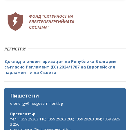
РЕГИСТРИ
Доклад и инвентаризация на Република България
съгласно Регламент (ЕС) 2024/1787 на Европейския
парламент и на Съвета
Пишете ни
e-energy@me.government.bg
Пресцентър
тел.: +359 29263 116; +359 29263 288; +359 29263 304; +359 2926
3 256
press.energy@me.government.bg