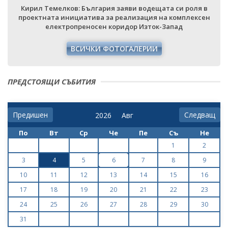
Кирил Темелков: България заяви водещата си роля в
проектната инициатива за реализация на комплексен
електропреносен коридор Изток-Запад
ВСИЧКИ ФОТОГАЛЕРИИ
ПРЕДСТОЯЩИ СЪБИТИЯ
Предишен
Следващ
По
Вт
Ср
Че
Пе
Съ
Не
1
2
3
4
5
6
7
8
9
10
11
12
13
14
15
16
17
18
19
20
21
22
23
24
25
26
27
28
29
30
31