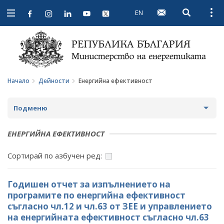
EN
Open searc
Open
Open
navigation
Начало
Дейности
Енергийна ефективност
Подменю
СТРАТЕГИИ И ПОЛИТИКИ
ЕНЕРГИЙНА ЕФЕКТИВНОСТ
СТАТИСТИКА И АНАЛИЗИ
Сортирай по азбучен ред:
ОБЩЕСТВЕН СЪВЕТ ПО ЕНЕРГЕТИКА
Годишен отчет за изпълнението на
ЗА ОБЩЕСТВЕНИЯ СЪВЕТ
ЕНЕРГИЙНИ ПРОЕКТИ
програмите по енергийна ефективност
съгласно чл.12 и чл.63 от ЗЕЕ и управлението
ПРОТОКОЛИ И ДРУГИ МАТЕРИАЛИ ОТ ЗАСЕДАНИЯТА
МЕЖДУНАРОДЕН ФОНД "КОЗЛОДУЙ"
ПРОГРАМА "ЕНЕРГИЙНА ЕФЕКТИВНОСТ И
на енергийната ефективност съгласно чл.63
НА СЪВЕТА
ВЪЗОБНОВЯЕМА ЕНЕРГИЯ"