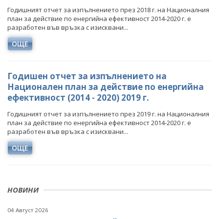
НЕФТ И ПРИРОДЕН ГАЗ
Годишният отчет за изпълнението през 2018 г. на Националния
план за действие по енергийна ефективност 2014-2020 г. е
ТВЪРДИ ГОРИВА
разработен във връзка с изисквани...
СТРОИТЕЛНИ МАТЕРИАЛИ
ОЩЕ
СКАЛНООБЛИЦОВЪЧНИ МАТЕРИАЛИ
Годишен отчет за изпълнението на
МИННИ ОТПАДЪЦИ
Национален план за действие по енергийна
ефективност (2014 - 2020) 2019 г.
ИНИЦИАТИВА НА ЕВРОПЕЙСКАТА КОМИСИЯ ЗА
СУРОВИНИТЕ
Годишният отчет за изпълнението през 2019 г. на Националния
план за действие по енергийна ефективност 2014-2020 г. е
ИНИЦИАТИВА НА ЕВРОПЕЙСКАТА КОМИСИЯ ЗА
разработен във връзка с изисквани...
ВЪГЛЕРОДЕН ДИОКСИД В ГЕОЛОЖКИ ФОРМАЦИИ
ОЩЕ
СЪГЛАСУВАНИ ЦЯЛОСТНИ ПРОЕКТИ ЗА ДОБИВ
ПРОЕКТИ
НОВИНИ
ПРЕКРАТЕНИ ПРОЦЕДУРИ
04 Август 2026