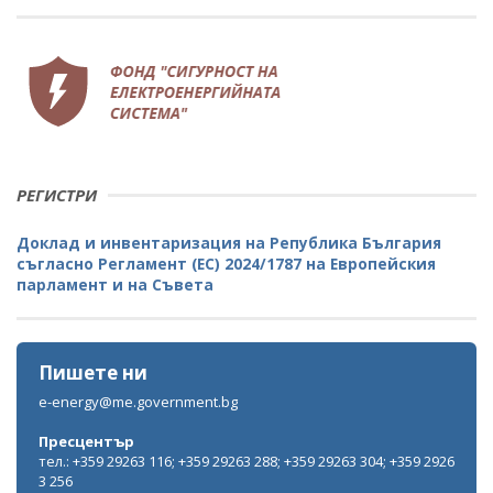
РЕГИСТРИ
Доклад и инвентаризация на Република България
съгласно Регламент (ЕС) 2024/1787 на Европейския
парламент и на Съвета
Пишете ни
e-energy@me.government.bg
Пресцентър
тел.: +359 29263 116; +359 29263 288; +359 29263 304; +359 2926
3 256