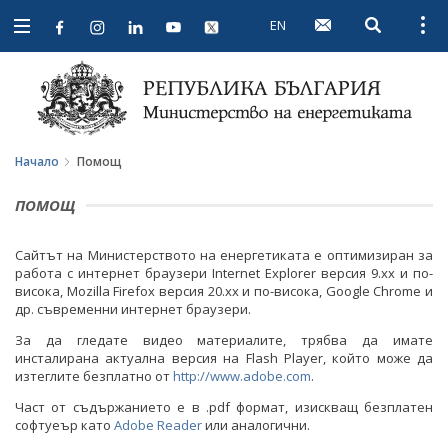
EN
Open searc
Open
Open
navigation
Начало
Помощ
ПОМОЩ
Сайтът на Министерството на енергетиката е оптимизиран за
работа с интернет браузери Internet Explorer версия 9.xx и по-
висока, Mozilla Firefox версия 20.xx и по-висока, Google Chrome и
др. съвременни интернет браузери.
За да гледате видео материалите, трябва да имате
инсталирана актуална версия на Flash Player, който може да
изтеглите безплатно от
http://www.adobe.com
.
Част от съдържанието е в .pdf формат, изискващ безплатен
софтуеър като
Adobe Reader
или аналогични.