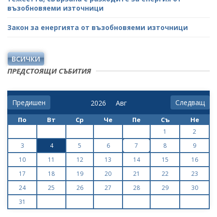
възобновяеми източници
Закон за енергията от възобновяеми източници
ВСИЧКИ
ПРЕДСТОЯЩИ СЪБИТИЯ
Предишен
Следващ
По
Вт
Ср
Че
Пе
Съ
Не
1
2
3
4
5
6
7
8
9
10
11
12
13
14
15
16
17
18
19
20
21
22
23
24
25
26
27
28
29
30
31