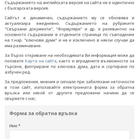
Съдържанието на английската версия на сайта не е идентично
с българската версия.
Сайтът е динамичен, съдържанието му се обновява и
актуализира ежедневно. Съдържанието на рубриките
"Свързани документи", "Формуляри" и др. е релевантно на
основното съдържание в отделните страници по съвпадение
на т.нар. "ключови думи" и не е изключено в някои случаи да
има разминаване.
За бързо откриване на необходимата Ви информация може да
ползвате
Карта на сайта
, както и вградените възможности за
търсене, филтриране по ключова дума, дата и сортиране по
азбучен ред.
За предложения, мнения и сигнали при забелязани неточности
в този сайт, използвайте електронната форма за обратна
връзка или някой от другите предложени начини да се
свържете с нас.
Форма за обратна връзка
Име *