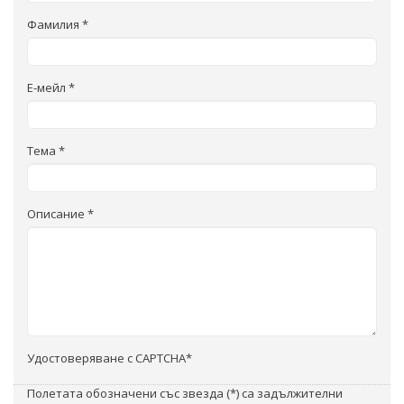
Фамилия *
Е-мейл *
Тема *
Описание *
Удостоверяване с CAPTCHA*
Полетата обозначени със звезда (*) са задължителни