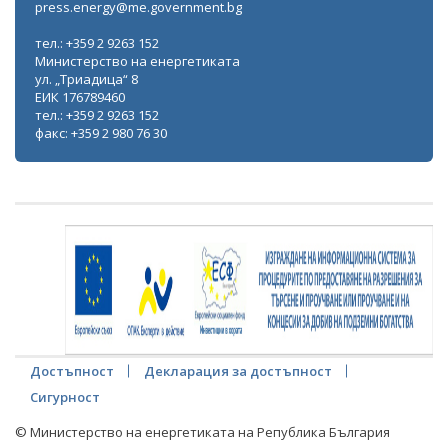
press.energy@me.government.bg
тел.: +359 2 9263 152
Министерство на енергетиката
ул. „Триадица“ 8
ЕИК 176789460
тел.: +359 2 9263 152
факс: +359 2 980 76 30
Достъпност
Декларация за достъпност
Сигурност
© Министерство на енергетиката на Република България