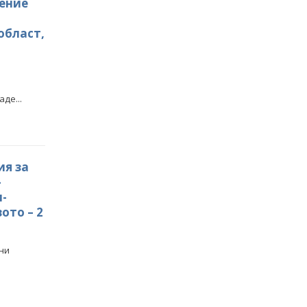
нение
област,
де...
ия за
-
-
ото – 2
мни