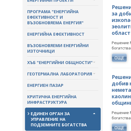
ЕНЕРГИЙНИ ПРОЕКТИ
Решение
ПРОТОКОЛИ И ДРУГИ
МЕЖДУНАРОДЕН ФОНД
ПРОГРАМА "ЕНЕРГИЙНА
за доб
МАТЕРИАЛИ ОТ ЗАСЕДАНИЯТА
"КОЗЛОДУЙ"
ЕФЕКТИВНОСТ И
изкопа
НА СЪВЕТА
ВЪЗОБНОВЯЕМА ЕНЕРГИЯ"
зеолит
ПРОЕКТИ ОТ ОБЩ ИНТЕРЕС
област
РАЗСЕКРЕТЕНИ ДОГОВОРИ В
ЕНЕРГИЙНА ЕФЕКТИВНОСТ
ЕНЕРГЕТИКАТА
ДРУГИ ЗНАЧИМИ ПРОЕКТИ
Решение №
ВЪЗОБНОВЯЕМИ ЕНЕРГИЙНИ
богатства
ПРЯКО ИЗЛЪЧВАНЕ НА
ИЗТОЧНИЦИ
ЗАСЕДАНИЯТА НА
ОЩЕ
ОБЩЕСТВЕНИЯ СЪВЕТ ПО
ХЪБ "ЕНЕРГИЙНИ ОБЩНОСТИ"
ЕНЕРГЕТИКА
ХЪБ "ЕНЕРГИЙНИ ОБЩНОСТИ"
ГЕОТЕРМАЛНА ЛАБОРАТОРИЯ
Решение
добив н
ГЕОТЕРМАЛНА ЛАБОРАТОРИЯ
ЕНЕРГИЕН ПАЗАР
немета
каолин
КРИТИЧНА ЕНЕРГИЙНА
ИНФРАСТРУКТУРА
общини
Решение №
ЕДИНЕН ОРГАН ЗА
богатства 
УПРАВЛЕНИЕ НА
ПОДЗЕМНИТЕ БОГАТСТВА
ОЩЕ