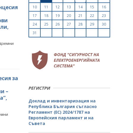
онцесия
10
11
12
13
14
15
16
17
18
19
20
21
22
23
ови
24
25
26
27
28
29
30
ли,
31
одземни
есия за
РЕГИСТРИ
и –
а“,
Доклад и инвентаризация на
Република България съгласно
Регламент (ЕС) 2024/1787 на
емни
Европейския парламент и на
Съвета