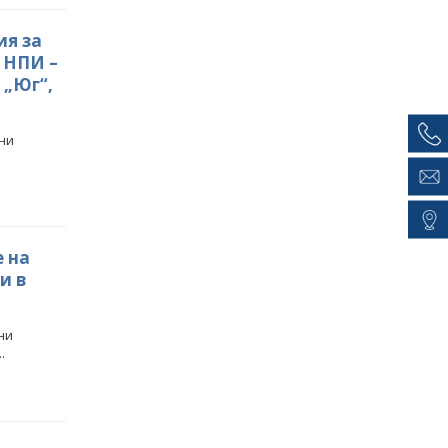
ия за
– НПИ –
 „Юг“,
мни
е на
и в
ни
.