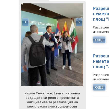
Разреше
немета
площ "
Разрешени
изкопаеми
ОЩЕ
Разреше
ия заяви
Кирил Тем
немета
ектната
водещата 
ция на
инициати
площ "
еносен
комплек
ад
кори
Разрешени
изкопаеми
РИИ
ВСИЧ
ОЩЕ
Кирил Темелков: България заяви
водещата си роля в проектната
инициатива за реализация на
комплексен електропреносен