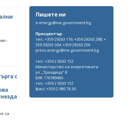
Пишете ни
тални
e-energy@me.government.bg
Пресцентър
тел.: +359 29263 116; +359 29263 288; +
ми -
359 29263 304; +359 29263 256
press.energy@me.government.bg
тел.: +359 2 9263 152
Министерство на енергетиката
ул. „Триадица“ 8
търга с
ЕИК 176789460
тел.: +359 2 9263 152
факс: +359 2 980 76 30
нова
гнезда
не за