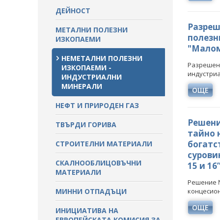
ДЕЙНОСТ
Разреше
МЕТАЛНИ ПОЛЕЗНИ
полезн
ИЗКОПАЕМИ
"Малом
НЕМЕТАЛНИ ПОЛЕЗНИ
Разрешени
ИЗКОПАЕМИ -
индустриа
ИНДУСТРИАЛНИ
МИНЕРАЛИ
ОЩЕ
НЕФТ И ПРИРОДЕН ГАЗ
Решение
ТВЪРДИ ГОРИВА
тайно 
богатст
СТРОИТЕЛНИ МАТЕРИАЛИ
сурови
СКАЛНООБЛИЦОВЪЧНИ
15 и 16
МАТЕРИАЛИ
Решение №
МИННИ ОТПАДЪЦИ
концесионе
ОЩЕ
ИНИЦИАТИВА НА
ЕВРОПЕЙСКАТА КОМИСИЯ ЗА