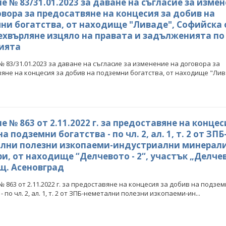
е № 83/31.01.2023 за даване на съгласие за изме
овора за предосатвяне на концесия за добив на
ни богатства, от находище "Ливаде", Софийска 
рехвърляне изцяло на правата и задълженията по
ията
 83/31.01.2023 за даване на съгласие за изменение на договора за
яне на концесия за добив на подземни богатства, от находище "Лива
 № 863 от 2.11.2022 г. за предоставяне на концес
а подземни богатства - по чл. 2, ал. 1, т. 2 от ЗПБ
лни полезни изкопаеми-индустриални минерали
и, от находище “Делчевото - 2“, участък „Делчев
бщ. Асеновград
 863 от 2.11.2022 г. за предоставяне на концесия за добив на подзе
- по чл. 2, ал. 1, т. 2 от ЗПБ-неметални полезни изкопаеми-ин...