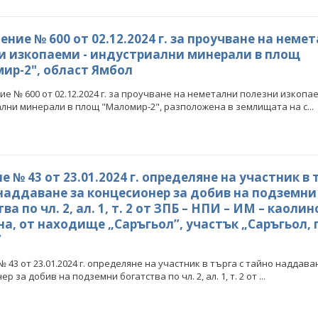
ние № 600 от 02.12.2024 г. за проучване на неме
и изкопаеми - индустриални минерали в площ
ир-2", област Ямбол
е № 600 от 02.12.2024 г. за проучване на неметални полезни изкопае
лни минерали в площ "Маломир-2", разположена в землищата на с...
 № 43 oт 23.01.2024 г. определяне на участник в 
наддаване за концесионер за добив на подземни
ва по чл. 2, ал. 1, т. 2 от ЗПБ – НПИ – ИМ – каоли
на, от находище „Саръгьол”, участък „Саръгьол, 
”
 43 oт 23.01.2024 г. определяне на участник в търга с тайно наддава
р за добив на подземни богатства по чл. 2, ал. 1, т. 2 от ...