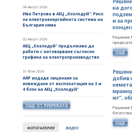
Решени
на дог
04 Август 2026
Ива Петрова в АЕЦ „Козлодуй“: Риск
подзем
за електроенергийната система на
и за п
България няма
концес
Решение №
02 Август 2026
предосатв
АЕЦ „Козлодуй“ продължава да
работи с натоварване съгласно
ОЩЕ
графика за електропроизводство
Решение
31 Юли 2026
добив н
АЯР издаде лицензия за
извеждане от експлоатация на 3 и
немета
4 блок на АЕЦ „Козлодуй“
мрамор
юг“, о
ОЩЕ ОТ РУБРИКАТА
Решение №
богатства 
ОЩЕ
ФОТОГАЛЕРИЯ
ВИДЕО