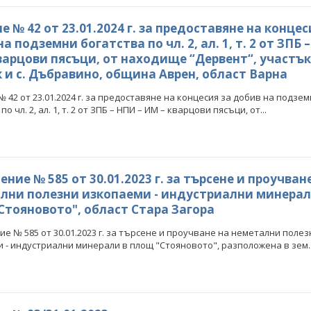
 № 42 oт 23.01.2024 г. за предоставяне на концес
а подземни богатства по чл. 2, ал. 1, т. 2 от ЗПБ 
варцови пясъци, от находище “Дервент“, участък
к и с. Дъбравино, община Аврен, област Варна
 42 oт 23.01.2024 г. за предоставяне на концесия за добив на подзе
по чл. 2, ал. 1, т. 2 от ЗПБ – НПИ – ИМ – кварцови пясъци, от...
ние № 585 от 30.01.2023 г. за търсене и проучван
лни полезни изкопаеми - индустриални минерал
Стояновото", област Стара Загора
е № 585 от 30.01.2023 г. за търсене и проучване на неметални полез
 - индустриални минерали в площ "Стояновото", разположена в зем..