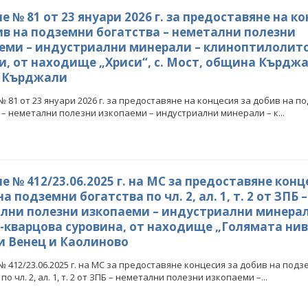
 № 81 от 23 януари 2026 г. за предоставяне на к
ив на подземни богатства – неметални полезни
еми – индустриални минерали – клиноптилолит
и, от находище „Хриси“, с. Мост, община Кърджа
 Кърджали
 81 от 23 януари 2026 г. за предоставяне на концесия за добив на п
 – неметални полезни изкопаеми – индустриални минерали – к...
 № 412/23.06.2025 г. на МС за предоставяне конц
а подземни богатства по чл. 2, ал. 1, т. 2 от ЗПБ –
лни полезни изкопаеми – индустриални минерал
-кварцова суровина, от находище „Голямата нив
 Венец и Каолиново
 412/23.06.2025 г. на МС за предоставяне концесия за добив на подз
по чл. 2, ал. 1, т. 2 от ЗПБ – неметални полезни изкопаеми –...