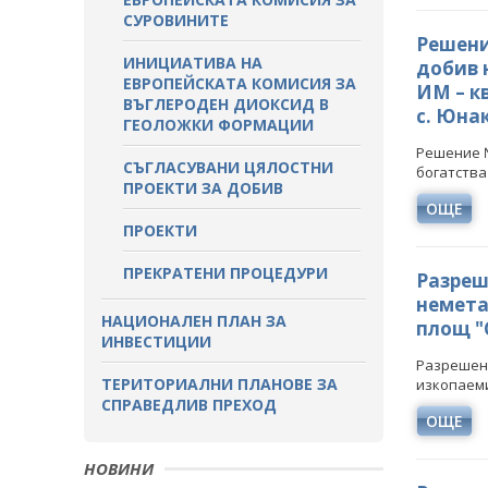
СУРОВИНИТЕ
Решение
ИНИЦИАТИВА НА
добив н
ЕВРОПЕЙСКАТА КОМИСИЯ ЗА
ИМ – к
ВЪГЛЕРОДЕН ДИОКСИД В
с. Юна
ГЕОЛОЖКИ ФОРМАЦИИ
Решение №
СЪГЛАСУВАНИ ЦЯЛОСТНИ
богатства 
ПРОЕКТИ ЗА ДОБИВ
ОЩЕ
ПРОЕКТИ
ПРЕКРАТЕНИ ПРОЦЕДУРИ
Разреше
немета
НАЦИОНАЛЕН ПЛАН ЗА
площ "
ИНВЕСТИЦИИ
Разрешени
ТЕРИТОРИАЛНИ ПЛАНОВЕ ЗА
изкопаеми
СПРАВЕДЛИВ ПРЕХОД
ОЩЕ
НОВИНИ