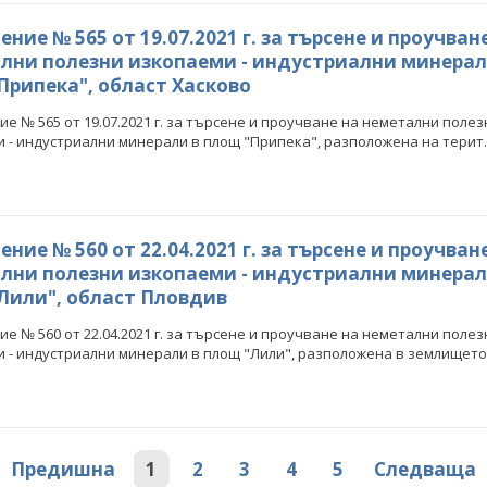
ние № 565 от 19.07.2021 г. за търсене и проучван
лни полезни изкопаеми - индустриални минерал
Припека", област Хасково
е № 565 от 19.07.2021 г. за търсене и проучване на неметални полез
 - индустриални минерали в площ "Припека", разположена на терит..
ние № 560 от 22.04.2021 г. за търсене и проучван
елков: България заяви
Кирил Темелков: България заяви
лни полезни изкопаеми - индустриални минерал
си роля в проектната
водещата си роля в проектната
ва за реализация на
инициатива за реализация на
Лили", област Пловдив
сен електропреносен
комплексен електропреносен
дор Изток-Запад
коридор Изток-Запад
е № 560 от 22.04.2021 г. за търсене и проучване на неметални полез
 - индустриални минерали в площ "Лили", разположена в землището.
КИ ФОТОГАЛЕРИИ
ВСИЧКИ ФОТОГАЛЕРИИ
Предишна
1
2
3
4
5
Следваща