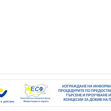
ва за реализация на
инициатива за реализация на
сен електропреносен
комплексен електропреносен
дор Изток-Запад
коридор Изток-Запад
КИ ФОТОГАЛЕРИИ
ВСИЧКИ ФОТОГАЛЕРИИ