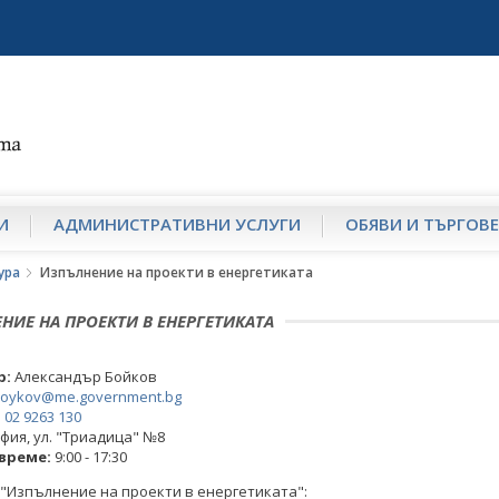
И
АДМИНИСТРАТИВНИ УСЛУГИ
ОБЯВИ И ТЪРГОВЕ
ура
Изпълнение на проекти в енергетиката
НИЕ НА ПРОЕКТИ В ЕНЕРГЕТИКАТА
р:
Александър Бойков
boykov@me.government.bg
:
02 9263 130
фия, ул. "Триадица" №8
време:
9:00 - 17:30
"Изпълнение на проекти в енергетиката":