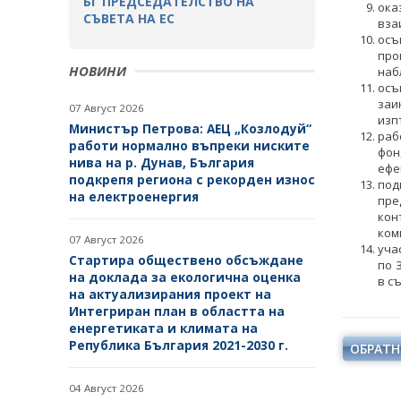
БГ ПРЕДСЕДАТЕЛСТВО НА
ока
ИЗБОР НА РЪКОВОДНИ
СЪВЕТА НА ЕС
вза
ОРГАНИ НА ЕНЕРГИЙНИТЕ
НАРЕДБИ
ВТОРОСТЕПЕННИ
осъ
ДРУЖЕСТВА
РАЗПОРЕДИТЕЛИ
про
ПОСТАНОВЛЕНИЯ
НОВИНИ
наб
СТУДЕНТСКИ СТАЖОВЕ В
ДРУЖЕСТВА С ДЪРЖАВНО
осъ
ДЪРЖАВНАТА
УЧАСТИЕ
ПРАВИЛНИЦИ
заи
07 Август 2026
АДМИНИСТРАЦИЯ
изп
Министър Петрова: АЕЦ „Козлодуй“
раб
БИЗНЕС ОРГАНИЗАЦИИ
ЗАПОВЕДИ И АКТОВЕ
работи нормално въпреки ниските
фон
нива на р. Дунав, България
ефе
подкрепя региона с рекорден износ
под
на електроенергия
пре
кон
ком
07 Август 2026
уча
Стартира обществено обсъждане
по 
на доклада за екологична оценка
в с
на актуализирания проект на
Интегриран план в областта на
енергетиката и климата на
Република България 2021-2030 г.
ОБРАТН
04 Август 2026