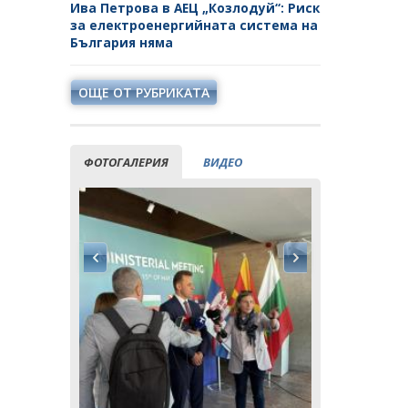
Ива Петрова в АЕЦ „Козлодуй“: Риск
за електроенергийната система на
България няма
ОЩЕ ОТ РУБРИКАТА
ФОТОГАЛЕРИЯ
ВИДЕО
ия заяви
Кирил Тем
ектната
водещата 