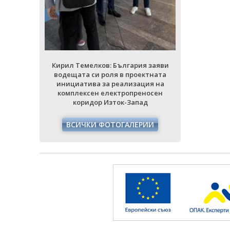
ция на
инициати
еносен
комплек
ад
кори
РИИ
ВСИЧ
Кирил Темелков: България заяви
водещата си роля в проектната
инициатива за реализация на
комплексен електропреносен
коридор Изток-Запад
ВСИЧКИ ФОТОГАЛЕРИИ