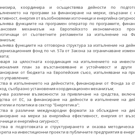
анизира, координира и осъществява дейности по подгот
ълнението на програми за финансиране на мерки, свързани с 
ктивност, енергия от възобновяеми източници и енергийна сигурнос
ълнява функциите на програмен оператор по програмите, финан
ансовия механизъм на Европейското икономическо прост
изтичащи от съответните регламенти за изпълнение на Фи
анизъм;
ълнява функциите на отговорна структура за изпълнение на дейн
ернизационния фонд по чл. 57а от Закона за ограничаване измен
мата;
оваря за цялостната координация на изпълнението на инвест
ионалния план за възстановяване и устойчивост и други 
ансирани от бюджета на Европейския съюз, изпълнявани на пр
ко управление;
ства в изпълнението на дейностите, финансирани от Фонда за с
ход, съобразно установения координационен механизъм;
учва различни възможности за прив­личане на средства, включ
дства от ЕС, за финансиране на дейности в изпълнение на де
атегии и политики в сектор "Енергетика";
ства в различни международни формати за обсъждане на де
ансиране на мерки за енергийна ефективност, енергия от въз
очници и енергийна сигурност;
ства в подготовката и структурирането и оказва методическ
крепа на инвестиционни проекти в публичните предприятия в енерг