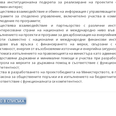
зва институционална подкрепа за реализиране на проектите
имен интерес;
ществява взаимодействие и обмен на информация с управляващите
грамите за споделено управление, включително участва в коми
людение по програмите;
ществява взаимодействие и партньорство с различни инст
нтересовани страни на национално и международно ниво във
ълнението на проекти и програми за декарбонизация на енергийния
оти съвместно с национални и международни финансови инс
дове във връзка с финансирането на мерки, свързани с е
ктивност, енергия от възобновяеми източници и енергийна сигурнос
помага изпълнението на правомощията на министъра като админис
доставяни държавни и минимални помощи и участва при разрабо
трола на мерките за държавна помощ в съответствие с функцион
петентност;
ства в разработването на проектобюджета на Министерството, в 
Закона за обществените поръчки и в изпълнението на бюджетните
ъответствие с функционалната си компетентност.
О В СПИСЪКА