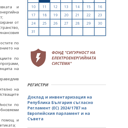
овката и
10
11
12
13
14
15
16
енергийна
17
18
19
20
21
22
23
т;
сирани от
24
25
26
27
28
29
30
ранство,
31
нансовия
остите по
ението на
ициите по
програми,
инципа на
праведлив
РЕГИСТРИ
ително на
йстващите
Доклад и инвентаризация на
Република България съгласно
йности по
Регламент (ЕС) 2024/1787 на
обновяеми
Европейския парламент и на
Съвета
а помощ и
етиката;