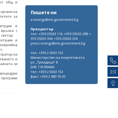
 от общ и
 органи на
Пишете ни
тетите за
e-energy@me.government.bg
итуции и
Пресцентър
 връзка с
тел.: +359 29263 116; +359 29263 288; +
 сектор;
359 29263 304; +359 29263 256
титуции и
press.energy@me.government.bg
нергийна
т;
тел.: +359 2 9263 152
тратор на
Министерство на енергетиката
тването и
ул. „Триадица“ 8
алната си
ЕИК 176789460
тел.: +359 2 9263 152
процедури
факс: +359 2 980 76 30
 програми