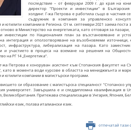
последствие – от февруари 2009 г. до края на юни 
директор "Проекти и инвестиции" в Българския
холдинг. Г-жа Петрова е работила също в частния се
съдружник в компания за управленско консул
 и ютилити компании в Региона. От м. септември 2021 заема поста 
отново в Министерство на енергетиката, като отговаря за пазари, 
и инвестиции по Националния план за възстановяване и усто
 на интеграция и оползотворяване на възобновяеми източници, 
ост, инфраструктура, либерализация на пазара. Като заместник
 и участието в процеса на вземане на решения на Общност
во на РГ 14 „Енергетика“.
. г-жа Петрова е хоноруван асистент към Стопанския факултет на С
, като в момента води курсове в областта на мениджмънта и мар
 и ютилити компании в магистърски програми.
висшето си образование с магистърска специалност "Стопанско у
ия университет. Завършила е и следдипломна квалификация в Uni
m, Великобритания. Притежава специализации в Унгария, Япония, Бел
глийски език, ползва италиански език.
отпечатай тази 