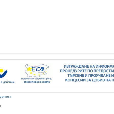
урност
я