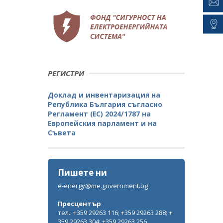
РЕГИСТРИ
Доклад и инвентаризация на
Република България съгласно
Регламент (ЕС) 2024/1787 на
Европейския парламент и на
Съвета
Пишете ни
e-energy@me.government.bg
Пресцентър
тел.: +359 29263 116; +359 29263 288; +
359 29263 304; +359 29263 256