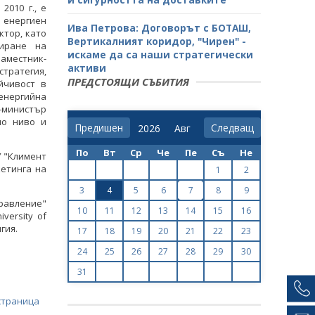
2010 г., е
 енергиен
Ива Петрова: Договорът с БОТАШ,
ктор, като
Вертикалният коридор, "Чирен" -
тиране на
искаме да са наши стратегически
заместник-
активи
стратегия,
ПРЕДСТОЯЩИ СЪБИТИЯ
йчивост в
енергийна
-министър
но ниво и
Предишен
Следващ
По
Вт
Ср
Че
Пе
Съ
Не
У "Климент
кетинга на
1
2
3
4
5
6
7
8
9
правление"
10
11
12
13
14
15
16
versity of
гия.
17
18
19
20
21
22
23
24
25
26
27
28
29
30
31
страница