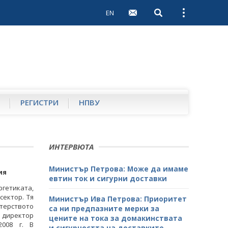
EN
Open search
Open external 
РЕГИСТРИ
НПВУ
ИНТЕРВЮТА
Министър Петрова: Може да имаме
ия
евтин ток и сигурни доставки
гетиката,
сектор. Тя
Министър Ива Петрова: Приоритет
стерството
са ни предпазните мерки за
 директор
цените на тока за домакинствата
2008 г. В
и сигурността на доставките