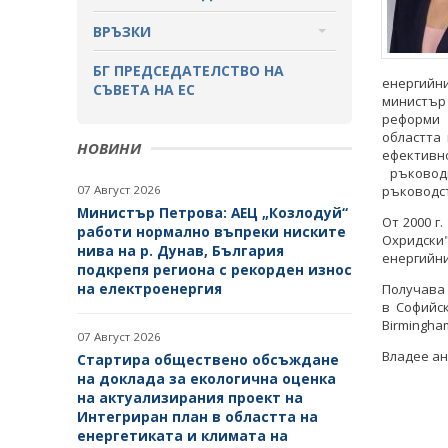
СТРУКТУРА
ЗАКОНИ
ВРЪЗКИ
ОДИТЕН КОМИТЕТ
ДИРЕКТИВИ И РЕГЛАМЕНТИ
ИНСТИТУЦИИ
БГ ПРЕДСЕДАТЕЛСТВО НА
енергийни
СЪВЕТА НА ЕС
БЮДЖЕТ
министър 
НАРЕДБИ
ВТОРОСТЕПЕННИ
реформи 
РАЗПОРЕДИТЕЛИ
ОТКРИТО УПРАВЛЕНИЕ
областта
ПОСТАНОВЛЕНИЯ
НОВИНИ
ефективн
ДРУЖЕСТВА С ДЪРЖАВНО
ръководи
ЗАЩИТА НА ЛИЧНИТЕ ДАННИ
УЧАСТИЕ
ПРАВИЛНИЦИ
07 Август 2026
ръководст
Министър Петрова: АЕЦ „Козлодуй“
КАРИЕРИ
От 2000 г
БИЗНЕС ОРГАНИЗАЦИИ
ЗАПОВЕДИ И АКТОВЕ
работи нормално въпреки ниските
Охридски"
нива на р. Дунав, България
ОБЯВИ ЗА КОНКУРСИ
енергийни
подкрепя региона с рекорден износ
на електроенергия
РЕЗУЛТАТИ ОТ КОНКУРСИТЕ
Получава 
в Софийск
Birmingha
КОНКУРСИ ЗА ИЗБОР НА
07 Август 2026
РЪКОВОДНИ ОРГАНИ НА
Владее ан
Стартира обществено обсъждане
ЕНЕРГИЙНИТЕ ДРУЖЕСТВА
на доклада за екологична оценка
на актуализирания проект на
РЕЗУЛТАТИ ОТ КОНКУРСИ ЗА
Интегриран план в областта на
ИЗБОР НА РЪКОВОДНИ ОРГАНИ
енергетиката и климата на
НА ЕНЕРГИЙНИТЕ ДРУЖЕСТВА