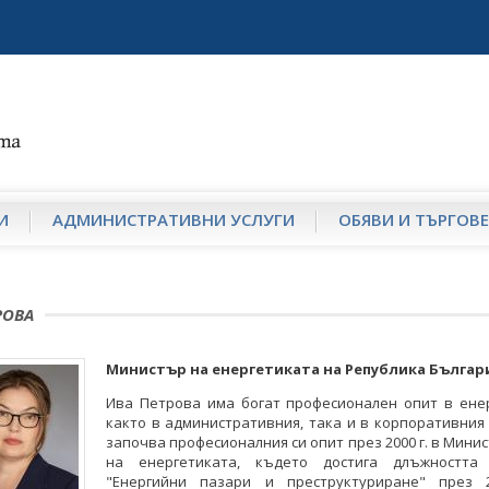
И
АДМИНИСТРАТИВНИ УСЛУГИ
ОБЯВИ И ТЪРГОВЕ
РОВА
Министър на енергетиката на Република Българ
Ива Петрова има богат професионален опит в енер
както в административния, така и в корпоративния 
започва професионалния си опит през 2000 г. в Мини
на енергетиката, където достига длъжността
"Енергийни пазари и преструктуриране" през 