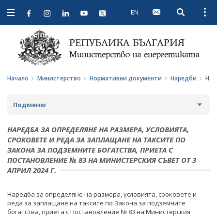
EN
Open searc
Open
Open
navigation
Начало
Министерство
Нормативни документи
Наредби
Нар
Подменю
ЗА МИНИСТЕРСТВОТО
НАРЕДБА ЗА ОПРЕДЕЛЯНЕ НА РАЗМЕРА, УСЛОВИЯТА,
СРОКОВЕТЕ И РЕДА ЗА ЗАПЛАЩАНЕ НА ТАКСИТЕ ПО
ЗА НАС
МИНИСТЪР
ЗАКОНА ЗА ПОДЗЕМНИТЕ БОГАТСТВА, ПРИЕТА С
ПОСТАНОВЛЕНИЕ № 83 НА МИНИСТЕРСКИЯ СЪВЕТ ОТ 3
МИСИЯ И ЦЕЛИ
ПОЛИТИЧЕСКИ КАБИНЕТ
АПРИЛ 2024 Г.
ИСТОРИЯ
НОРМАТИВНИ ДОКУМЕНТИ
Наредба за определяне на размера, условията, сроковете и
СТРУКТУРА
реда за заплащане на таксите по Закона за подземните
ЗАКОНИ
богатства, приета с Постановление № 83 на Министерския