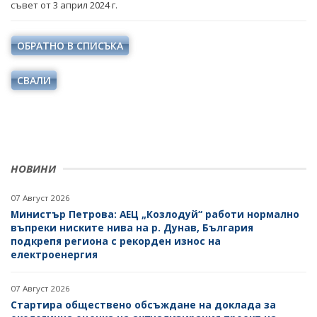
съвет от 3 април 2024 г.
ОДИТЕН КОМИТЕТ
ДИРЕКТИВИ И РЕГЛАМЕНТИ
БЮДЖЕТ
НАРЕДБИ
ОБРАТНО В СПИСЪКА
ОТКРИТО УПРАВЛЕНИЕ
ПОСТАНОВЛЕНИЯ
СВАЛИ
ЗАЩИТА НА ЛИЧНИТЕ ДАННИ
ПРАВИЛНИЦИ
КАРИЕРИ
ЗАПОВЕДИ И АКТОВЕ
ОБЯВИ ЗА КОНКУРСИ
ВРЪЗКИ
НОВИНИ
РЕЗУЛТАТИ ОТ КОНКУРСИТЕ
ИНСТИТУЦИИ
БГ ПРЕДСЕДАТЕЛСТВО НА СЪВЕТА НА ЕС
КОНКУРСИ ЗА ИЗБОР НА РЪКОВОДНИ ОРГАНИ НА
07 Август 2026
ЕНЕРГИЙНИТЕ ДРУЖЕСТВА
ВТОРОСТЕПЕННИ РАЗПОРЕДИТЕЛИ
Министър Петрова: АЕЦ „Козлодуй“ работи нормално
въпреки ниските нива на р. Дунав, България
РЕЗУЛТАТИ ОТ КОНКУРСИ ЗА ИЗБОР НА РЪКОВОДНИ
подкрепя региона с рекорден износ на
ДРУЖЕСТВА С ДЪРЖАВНО УЧАСТИЕ
ОРГАНИ НА ЕНЕРГИЙНИТЕ ДРУЖЕСТВА
електроенергия
БИЗНЕС ОРГАНИЗАЦИИ
СТУДЕНТСКИ СТАЖОВЕ В ДЪРЖАВНАТА
07 Август 2026
АДМИНИСТРАЦИЯ
Стартира обществено обсъждане на доклада за