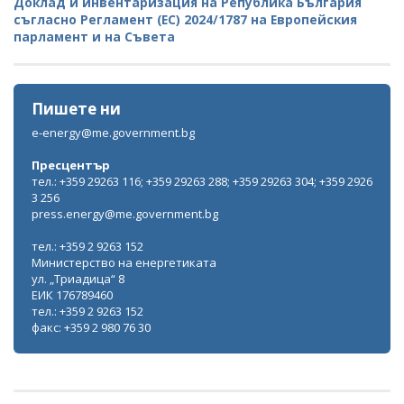
Доклад и инвентаризация на Република България
съгласно Регламент (ЕС) 2024/1787 на Европейския
парламент и на Съвета
Пишете ни
e-energy@me.government.bg
Пресцентър
тел.: +359 29263 116; +359 29263 288; +359 29263 304; +359 2926
3 256
press.energy@me.government.bg
тел.: +359 2 9263 152
Министерство на енергетиката
ул. „Триадица“ 8
ЕИК 176789460
тел.: +359 2 9263 152
факс: +359 2 980 76 30