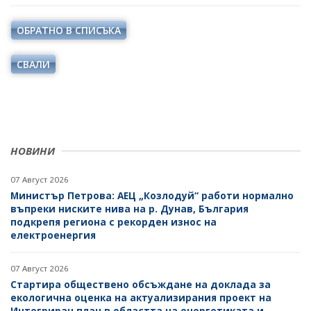
ОДИТЕН КОМИТЕТ
ДИРЕКТИВИ И РЕГЛАМЕНТИ
ОБРАТНО В СПИСЪКА
БЮДЖЕТ
НАРЕДБИ
ОТКРИТО УПРАВЛЕНИЕ
СВАЛИ
ПОСТАНОВЛЕНИЯ
ЗАЩИТА НА ЛИЧНИТЕ ДАННИ
ПРАВИЛНИЦИ
КАРИЕРИ
ЗАПОВЕДИ И АКТОВЕ
ОБЯВИ ЗА КОНКУРСИ
НОВИНИ
ВРЪЗКИ
РЕЗУЛТАТИ ОТ КОНКУРСИТЕ
07 Август 2026
ИНСТИТУЦИИ
БГ ПРЕДСЕДАТЕЛСТВО НА СЪВЕТА НА ЕС
КОНКУРСИ ЗА ИЗБОР НА РЪКОВОДНИ ОРГАНИ НА
Министър Петрова: АЕЦ „Козлодуй“ работи нормално
ЕНЕРГИЙНИТЕ ДРУЖЕСТВА
въпреки ниските нива на р. Дунав, България
ВТОРОСТЕПЕННИ РАЗПОРЕДИТЕЛИ
подкрепя региона с рекорден износ на
РЕЗУЛТАТИ ОТ КОНКУРСИ ЗА ИЗБОР НА РЪКОВОДНИ
електроенергия
ДРУЖЕСТВА С ДЪРЖАВНО УЧАСТИЕ
ОРГАНИ НА ЕНЕРГИЙНИТЕ ДРУЖЕСТВА
БИЗНЕС ОРГАНИЗАЦИИ
07 Август 2026
СТУДЕНТСКИ СТАЖОВЕ В ДЪРЖАВНАТА
Стартира обществено обсъждане на доклада за
АДМИНИСТРАЦИЯ
екологична оценка на актуализирания проект на
Интегриран план в областта на енергетиката и