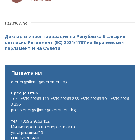
РЕГИСТРИ
Доклад и инвентаризация на Република България
съгласно Регламент (ЕС) 2024/1787 на Европейския
парламент и на Съвета
Пишете ни
e-energy@me.government.bg
Пресцентър
тел.: +359 29263 116; +359 29263 288; +359 29263 304; +359 2926
3 256
press.energy@me.government.bg
тел.: +359 2 9263 152
Министерство на енергетиката
ул. „Триадица“ 8
ЕИК 176789460