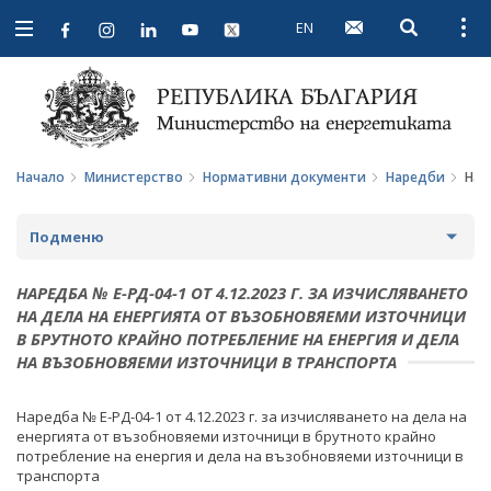
EN
Open searc
Open
Open
navigation
Начало
Министерство
Нормативни документи
Наредби
Нар
Подменю
ЗА МИНИСТЕРСТВОТО
НАРЕДБА № Е-РД-04-1 ОТ 4.12.2023 Г. ЗА ИЗЧИСЛЯВАНЕТО
НА ДEЛA НА ЕНЕРГИЯТА ОТ ВЪЗОБНОВЯЕМИ ИЗТОЧНИЦИ
ЗА НАС
МИНИСТЪР
В БРУТНОТО КРАЙНО ПОТРЕБЛЕНИЕ НА ЕНЕРГИЯ И ДЕЛА
НА ВЪЗОБНОВЯЕМИ ИЗТОЧНИЦИ В ТРАНСПОРТА
МИСИЯ И ЦЕЛИ
ПОЛИТИЧЕСКИ КАБИНЕТ
ИСТОРИЯ
Наредба № Е-РД-04-1 от 4.12.2023 г. за изчисляването на дeлa на
НОРМАТИВНИ ДОКУМЕНТИ
енергията от възобновяеми източници в брутното крайно
потребление на енергия и дела на възобновяеми източници в
СТРУКТУРА
ЗАКОНИ
транспорта