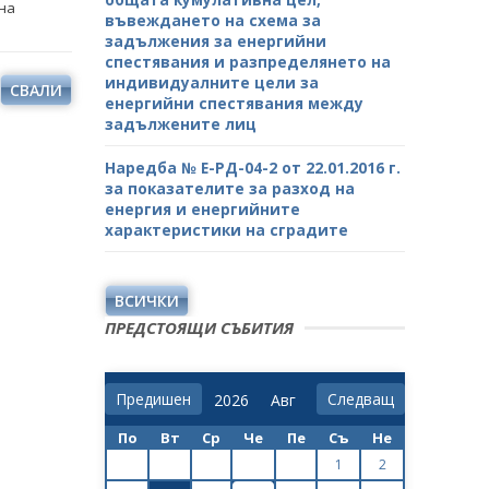
на
въвеждането на схема за
задължения за енергийни
спестявания и разпределянето на
индивидуалните цели за
СВАЛИ
енергийни спестявания между
задължените лиц
Наредба № Е-РД-04-2 от 22.01.2016 г.
за показателите за разход на
енергия и енергийните
характеристики на сградите
ВСИЧКИ
ПРЕДСТОЯЩИ СЪБИТИЯ
Предишен
Следващ
По
Вт
Ср
Че
Пе
Съ
Не
1
2