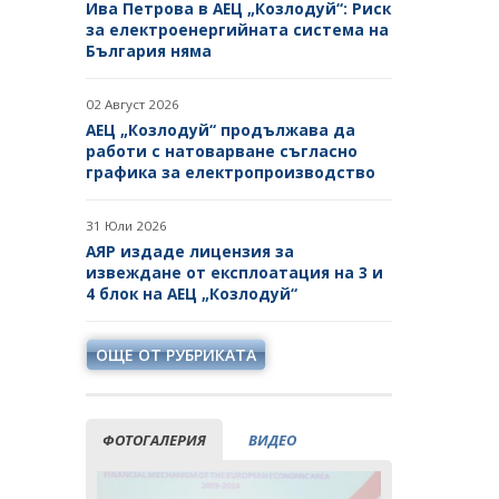
Ива Петрова в АЕЦ „Козлодуй“: Риск
БИЗНЕС ОРГАНИЗАЦИИ
за електроенергийната система на
СТУДЕНТСКИ СТАЖОВЕ В
България няма
ДЪРЖАВНАТА
АДМИНИСТРАЦИЯ
02 Август 2026
АЕЦ „Козлодуй“ продължава да
работи с натоварване съгласно
графика за електропроизводство
31 Юли 2026
АЯР издаде лицензия за
извеждане от експлоатация на 3 и
4 блок на АЕЦ „Козлодуй“
ОЩЕ ОТ РУБРИКАТА
ФОТОГАЛЕРИЯ
ВИДЕО