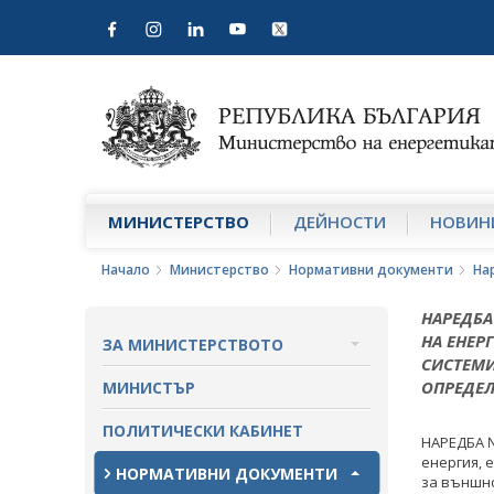
МИНИСТЕРСТВО
ДЕЙНОСТИ
НОВИН
Начало
Министерство
Нормативни документи
На
НАРЕДБА 
НА ЕНЕР
ЗА МИНИСТЕРСТВОТО
СИСТЕМИ
ЗА НАС
ОПРЕДЕЛ
МИНИСТЪР
МИСИЯ И ЦЕЛИ
ПОЛИТИЧЕСКИ КАБИНЕТ
НАРЕДБА №
енергия, 
ИСТОРИЯ
НОРМАТИВНИ ДОКУМЕНТИ
за външно