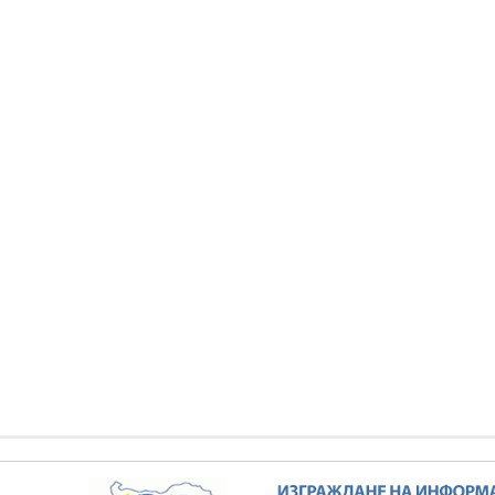
еткова: С изпълнението
Министър Петкова: С изпълнението
ектите по програма
на проектите по програма
ийна ефективност и
"Енергийна ефективност и
яема енергия" ще се
възобновяема енергия" ще се
 икономии от разходите
реализират икономии от разходите
нергийни ресурси
за енергийни ресурси
КИ ФОТОГАЛЕРИИ
ВСИЧКИ ФОТОГАЛЕРИИ