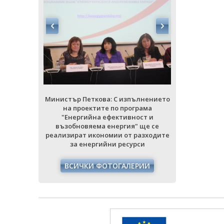
ълнението
Министър П
Министър Петкова: С изпълнението
рама
на про
на проектите по програма
ост и
"Енерг
"Енергийна ефективност и
 ще се
възобнов
възобновяема енергия" ще се
разходите
реализират
реализират икономии от разходите
си
за е
за енергийни ресурси
РИИ
ВСИЧ
ВСИЧКИ ФОТОГАЛЕРИИ