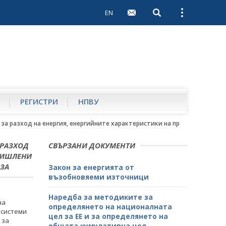
EN
Open search
Open external 
РЕГИСТРИ
НПВУ
те за разход на енергия, енергийните характеристики на предприятия, 
А РАЗХОД
СВЪРЗАНИ ДОКУМЕНТИ
ОМИШЛЕНИ
 ЗА
Закон за енергията от
възобновяеми източници
Наредба за методиките за
на
определянето на националната
 системи
цел за ЕЕ и за определянето на
 за
общата кумулативна цел,