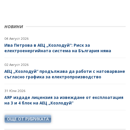
НЕФТ И ПРИРОДЕН ГАЗ
ТВЪРДИ ГОРИВА
НОВИНИ
СТРОИТЕЛНИ МАТЕРИАЛИ
04 Август 2026
СКАЛНООБЛИЦОВЪЧНИ МАТЕРИАЛИ
Ива Петрова в АЕЦ „Козлодуй“: Риск за
електроенергийната система на България няма
МИННИ ОТПАДЪЦИ
ИНИЦИАТИВА НА ЕВРОПЕЙСКАТА КОМИСИЯ ЗА
02 Август 2026
СУРОВИНИТЕ
АЕЦ „Козлодуй“ продължава да работи с натоварване
съгласно графика за електропроизводство
ИНИЦИАТИВА НА ЕВРОПЕЙСКАТА КОМИСИЯ ЗА
ВЪГЛЕРОДЕН ДИОКСИД В ГЕОЛОЖКИ ФОРМАЦИИ
31 Юли 2026
СЪГЛАСУВАНИ ЦЯЛОСТНИ ПРОЕКТИ ЗА ДОБИВ
АЯР издаде лицензия за извеждане от експлоатация
на 3 и 4 блок на АЕЦ „Козлодуй“
ПРОЕКТИ
ПРЕКРАТЕНИ ПРОЦЕДУРИ
ОЩЕ ОТ РУБРИКАТА