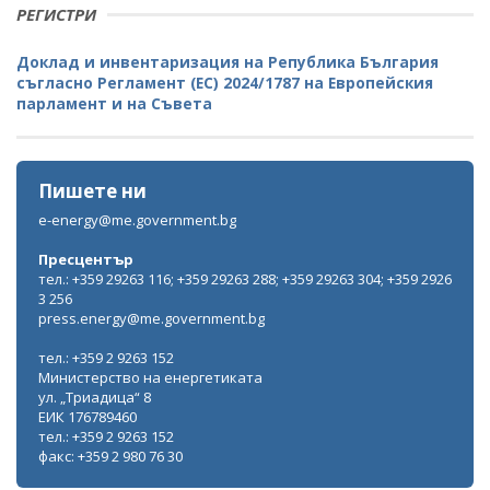
РЕГИСТРИ
Доклад и инвентаризация на Република България
съгласно Регламент (ЕС) 2024/1787 на Европейския
парламент и на Съвета
Пишете ни
e-energy@me.government.bg
Пресцентър
тел.: +359 29263 116; +359 29263 288; +359 29263 304; +359 2926
3 256
press.energy@me.government.bg
тел.: +359 2 9263 152
Министерство на енергетиката
ул. „Триадица“ 8
ЕИК 176789460
тел.: +359 2 9263 152
факс: +359 2 980 76 30