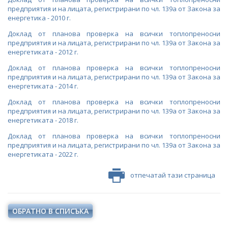
ВЪЗОБНОВЯЕМА ЕНЕРГИЯ"
предприятия и на лицата, регистрирани по чл. 139а от Закона за
ПРОЕКТИ ОТ ОБЩ ИНТЕРЕС
енергетика - 2010 г.
РАЗСЕКРЕТЕНИ ДОГОВОРИ В ЕНЕРГЕТИКАТА
ЕНЕРГИЙНА ЕФЕКТИВНОСТ
ДРУГИ ЗНАЧИМИ ПРОЕКТИ
Доклад от планова проверка на всички топлопреносни
ПРЯКО ИЗЛЪЧВАНЕ НА ЗАСЕДАНИЯТА НА
ВЪЗОБНОВЯЕМИ ЕНЕРГИЙНИ ИЗТОЧНИЦИ
предприятия и на лицата, регистрирани по чл. 139а от Закона за
ОБЩЕСТВЕНИЯ СЪВЕТ ПО ЕНЕРГЕТИКА
енергетиката - 2012 г.
ХЪБ "ЕНЕРГИЙНИ ОБЩНОСТИ"
Доклад от планова проверка на всички топлопреносни
предприятия и на лицата, регистрирани по чл. 139а от Закона за
ХЪБ "ЕНЕРГИЙНИ ОБЩНОСТИ"
ГЕОТЕРМАЛНА ЛАБОРАТОРИЯ
енергетиката - 2014 г.
ГЕОТЕРМАЛНА ЛАБОРАТОРИЯ
ЕНЕРГИЕН ПАЗАР
Доклад от планова проверка на всички топлопреносни
предприятия и на лицата, регистрирани по чл. 139а от Закона за
КРИТИЧНА ЕНЕРГИЙНА ИНФРАСТРУКТУРА
енергетиката - 2018 г.
Доклад от планова проверка на всички топлопреносни
ЕДИНЕН ОРГАН ЗА УПРАВЛЕНИЕ НА ПОДЗЕМНИТЕ
предприятия и на лицата, регистрирани по чл. 139а от Закона за
БОГАТСТВА
енергетиката - 2022 г.
ДЕЙНОСТ
НАЦИОНАЛЕН ПЛАН ЗА ИНВЕСТИЦИИ
отпечатай тази страница
МЕТАЛНИ ПОЛЕЗНИ ИЗКОПАЕМИ
ТЕРИТОРИАЛНИ ПЛАНОВЕ ЗА СПРАВЕДЛИВ ПРЕХОД
НЕМЕТАЛНИ ПОЛЕЗНИ ИЗКОПАЕМИ - ИНДУСТРИАЛНИ
ОБРАТНО В СПИСЪКА
МИНЕРАЛИ