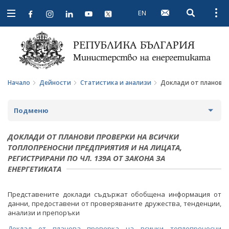
EN
Open searc
Open
Open
navigation
Начало
Дейности
Статистика и анализи
Доклади от планови п
Подменю
СТРАТЕГИИ И ПОЛИТИКИ
ДОКЛАДИ ОТ ПЛАНОВИ ПРОВЕРКИ НА ВСИЧКИ
ТОПЛОПРЕНОСНИ ПРЕДПРИЯТИЯ И НА ЛИЦАТА,
СТАТИСТИКА И АНАЛИЗИ
РЕГИСТРИРАНИ ПО ЧЛ. 139А ОТ ЗАКОНА ЗА
ЕНЕРГЕТИКАТА
ОБЩЕСТВЕН СЪВЕТ ПО ЕНЕРГЕТИКА
Представените доклади съдържат обобщена информация от
ЗА ОБЩЕСТВЕНИЯ СЪВЕТ
ЕНЕРГИЙНИ ПРОЕКТИ
данни, предоставени от проверяваните дружества, тенденции,
анализи и препоръки
ПРОТОКОЛИ И ДРУГИ МАТЕРИАЛИ ОТ ЗАСЕДАНИЯТА
МЕЖДУНАРОДЕН ФОНД "КОЗЛОДУЙ"
ПРОГРАМА "ЕНЕРГИЙНА ЕФЕКТИВНОСТ И
Доклад от планова проверка на всички топлопреносни
НА СЪВЕТА