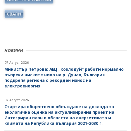
ОДИТЕН КОМИТЕТ
ДИРЕКТИВИ И РЕГЛАМЕНТИ
БЮДЖЕТ
СВАЛИ
НАРЕДБИ
ОТКРИТО УПРАВЛЕНИЕ
ПОСТАНОВЛЕНИЯ
ЗАЩИТА НА ЛИЧНИТЕ ДАННИ
ПРАВИЛНИЦИ
КАРИЕРИ
НОВИНИ
ЗАПОВЕДИ И АКТОВЕ
ОБЯВИ ЗА КОНКУРСИ
07 Август 2026
ВРЪЗКИ
Министър Петрова: АЕЦ „Козлодуй“ работи нормално
РЕЗУЛТАТИ ОТ КОНКУРСИТЕ
въпреки ниските нива на р. Дунав, България
ИНСТИТУЦИИ
БГ ПРЕДСЕДАТЕЛСТВО НА СЪВЕТА НА ЕС
подкрепя региона с рекорден износ на
КОНКУРСИ ЗА ИЗБОР НА РЪКОВОДНИ ОРГАНИ НА
електроенергия
ЕНЕРГИЙНИТЕ ДРУЖЕСТВА
ВТОРОСТЕПЕННИ РАЗПОРЕДИТЕЛИ
РЕЗУЛТАТИ ОТ КОНКУРСИ ЗА ИЗБОР НА РЪКОВОДНИ
ДРУЖЕСТВА С ДЪРЖАВНО УЧАСТИЕ
07 Август 2026
ОРГАНИ НА ЕНЕРГИЙНИТЕ ДРУЖЕСТВА
Стартира обществено обсъждане на доклада за
БИЗНЕС ОРГАНИЗАЦИИ
екологична оценка на актуализирания проект на
СТУДЕНТСКИ СТАЖОВЕ В ДЪРЖАВНАТА
Интегриран план в областта на енергетиката и
АДМИНИСТРАЦИЯ
климата на Република България 2021-2030 г.