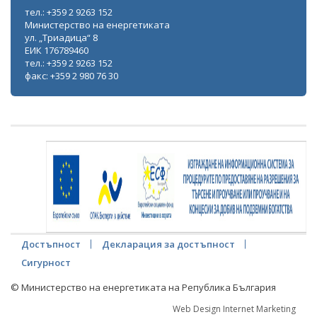
тел.: +359 2 9263 152
Министерство на енергетиката
ул. „Триадица“ 8
ЕИК 176789460
тел.: +359 2 9263 152
факс: +359 2 980 76 30
Достъпност
Декларация за достъпност
Сигурност
© Министерство на енергетиката на Република България
Web Design Internet Marketing