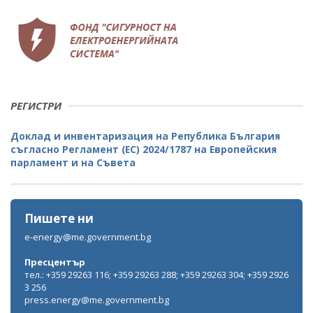
РЕГИСТРИ
Доклад и инвентаризация на Република България
съгласно Регламент (ЕС) 2024/1787 на Европейския
парламент и на Съвета
Пишете ни
e-energy@me.government.bg
Пресцентър
тел.: +359 29263 116; +359 29263 288; +359 29263 304; +359 2926
3 256
press.energy@me.government.bg