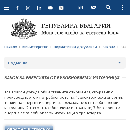
EN
Open searc
Open
Open
navigation
Начало
Министерство
Нормативни документи
Закони
Зако
Подменю
ЗА МИНИСТЕРСТВОТО
ЗАКОН ЗА ЕНЕРГИЯТА ОТ ВЪЗОБНОВЯЕМИ ИЗТОЧНИЦИ
ЗА НАС
МИНИСТЪР
Този закон урежда обществените отношения, свързани с
производството и потреблението на: 1. електрическа енергия,
МИСИЯ И ЦЕЛИ
ПОЛИТИЧЕСКИ КАБИНЕТ
топлинна енергия и енергия за охлаждане от възобновяеми
източници; 2. газ от възобновяеми източници; 3. биогорива и
ИСТОРИЯ
НОРМАТИВНИ ДОКУМЕНТИ
енергия от възобновяеми източници в транспорта
СТРУКТУРА
ЗАКОНИ
ОБРАТНО В СПИСЪКА