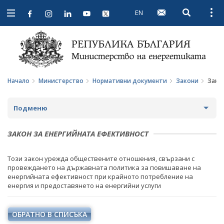
EN
Open searc
Open
Open
navigation
Начало
Министерство
Нормативни документи
Закони
Зако
Подменю
ЗА МИНИСТЕРСТВОТО
ЗАКОН ЗА ЕНЕРГИЙНАТА ЕФЕКТИВНОСТ
ЗА НАС
МИНИСТЪР
Този закон урежда обществените отношения, свързани с
провеждането на държавната политика за повишаване на
МИСИЯ И ЦЕЛИ
ПОЛИТИЧЕСКИ КАБИНЕТ
енергийната ефективност при крайното потребление на
енергия и предоставянето на енергийни услуги
ИСТОРИЯ
НОРМАТИВНИ ДОКУМЕНТИ
СТРУКТУРА
ЗАКОНИ
ОБРАТНО В СПИСЪКА