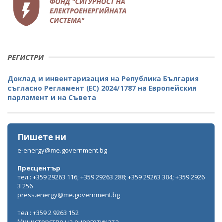
РЕГИСТРИ
Доклад и инвентаризация на Република България
съгласно Регламент (ЕС) 2024/1787 на Европейския
парламент и на Съвета
Пишете ни
e-energy@me.government.bg
Пресцентър
тел.: +359 29263 116; +359 29263 288; +359 29263 304; +359 2926
3 256
press.energy@me.government.bg
тел.: +359 2 9263 152
Министерство на енергетиката