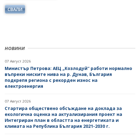
ОДИТЕН КОМИТЕТ
ДИРЕКТИВИ И РЕГЛАМЕНТИ
СВАЛИ
БЮДЖЕТ
НАРЕДБИ
ОТКРИТО УПРАВЛЕНИЕ
ПОСТАНОВЛЕНИЯ
ЗАЩИТА НА ЛИЧНИТЕ ДАННИ
ПРАВИЛНИЦИ
НОВИНИ
КАРИЕРИ
ЗАПОВЕДИ И АКТОВЕ
07 Август 2026
ОБЯВИ ЗА КОНКУРСИ
Министър Петрова: АЕЦ „Козлодуй“ работи нормално
ВРЪЗКИ
въпреки ниските нива на р. Дунав, България
РЕЗУЛТАТИ ОТ КОНКУРСИТЕ
подкрепя региона с рекорден износ на
ИНСТИТУЦИИ
БГ ПРЕДСЕДАТЕЛСТВО НА СЪВЕТА НА ЕС
електроенергия
КОНКУРСИ ЗА ИЗБОР НА РЪКОВОДНИ ОРГАНИ НА
ЕНЕРГИЙНИТЕ ДРУЖЕСТВА
ВТОРОСТЕПЕННИ РАЗПОРЕДИТЕЛИ
07 Август 2026
РЕЗУЛТАТИ ОТ КОНКУРСИ ЗА ИЗБОР НА РЪКОВОДНИ
ДРУЖЕСТВА С ДЪРЖАВНО УЧАСТИЕ
Стартира обществено обсъждане на доклада за
ОРГАНИ НА ЕНЕРГИЙНИТЕ ДРУЖЕСТВА
екологична оценка на актуализирания проект на
БИЗНЕС ОРГАНИЗАЦИИ
Интегриран план в областта на енергетиката и
СТУДЕНТСКИ СТАЖОВЕ В ДЪРЖАВНАТА
климата на Република България 2021-2030 г.
АДМИНИСТРАЦИЯ