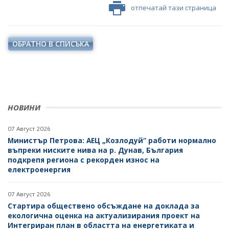
ПРОЕКТИ ОТ ОБЩ ИНТЕРЕС
отпечатай тази страница
РАЗСЕКРЕТЕНИ ДОГОВОРИ В ЕНЕРГЕТИКАТА
ЕНЕРГИЙНА ЕФЕКТИВНОСТ
ДРУГИ ЗНАЧИМИ ПРОЕКТИ
ПРЯКО ИЗЛЪЧВАНЕ НА ЗАСЕДАНИЯТА НА
ВЪЗОБНОВЯЕМИ ЕНЕРГИЙНИ ИЗТОЧНИЦИ
ОБЩЕСТВЕНИЯ СЪВЕТ ПО ЕНЕРГЕТИКА
ОБРАТНО В СПИСЪКА
ХЪБ "ЕНЕРГИЙНИ ОБЩНОСТИ"
ХЪБ "ЕНЕРГИЙНИ ОБЩНОСТИ"
ГЕОТЕРМАЛНА ЛАБОРАТОРИЯ
ГЕОТЕРМАЛНА ЛАБОРАТОРИЯ
ЕНЕРГИЕН ПАЗАР
НОВИНИ
КРИТИЧНА ЕНЕРГИЙНА ИНФРАСТРУКТУРА
07 Август 2026
ЕДИНЕН ОРГАН ЗА УПРАВЛЕНИЕ НА ПОДЗЕМНИТЕ
Министър Петрова: АЕЦ „Козлодуй“ работи нормално
БОГАТСТВА
въпреки ниските нива на р. Дунав, България
подкрепя региона с рекорден износ на
ДЕЙНОСТ
електроенергия
МЕТАЛНИ ПОЛЕЗНИ ИЗКОПАЕМИ
07 Август 2026
Стартира обществено обсъждане на доклада за
НЕМЕТАЛНИ ПОЛЕЗНИ ИЗКОПАЕМИ -
екологична оценка на актуализирания проект на
ИНДУСТРИАЛНИ МИНЕРАЛИ
Интегриран план в областта на енергетиката и