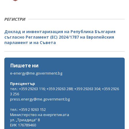
РЕГИСТРИ
Доклад и инвентаризация на Република България
съгласно Регламент (ЕС) 2024/1787 на Европейския
парламент и на Съвета
Пишете ни
e-energy@me.government.bg
Пресцентър
тел.: +359 29263 116; +359 29263 288; +359 29263 304; +359 2926
3 256
press.energy@me.government.bg
тел.: +359 2 9263 152
Министерство на енергетиката
ул. „Триадица“ 8
ЕИК 176789460