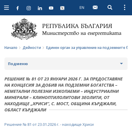
EN
Open searc
Open
Open
navigation
Начало
Дейности
Единен орган за управление на подземните бо
Подменю
СТРАТЕГИИ И ПОЛИТИКИ
РЕШЕНИЕ № 81 ОТ 23 ЯНУАРИ 2026 Г. ЗА ПРЕДОСТАВЯНЕ
НА КОНЦЕСИЯ ЗА ДОБИВ НА ПОДЗЕМНИ БОГАТСТВА –
СТАТИСТИКА И АНАЛИЗИ
НЕМЕТАЛНИ ПОЛЕЗНИ ИЗКОПАЕМИ – ИНДУСТРИАЛНИ
МИНЕРАЛИ – КЛИНОПТИЛОЛИТОВИ ЗЕОЛИТИ, ОТ
ОБЩЕСТВЕН СЪВЕТ ПО ЕНЕРГЕТИКА
НАХОДИЩЕ „ХРИСИ“, С. МОСТ, ОБЩИНА КЪРДЖАЛИ,
ОБЛАСТ КЪРДЖАЛИ
ЗА ОБЩЕСТВЕНИЯ СЪВЕТ
ЕНЕРГИЙНИ ПРОЕКТИ
ПРОТОКОЛИ И ДРУГИ МАТЕРИАЛИ ОТ ЗАСЕДАНИЯТА
МЕЖДУНАРОДЕН ФОНД "КОЗЛОДУЙ"
ПРОГРАМА "ЕНЕРГИЙНА ЕФЕКТИВНОСТ И
Решение № 81 от 23.01.2026 г. - находище Хриси
НА СЪВЕТА
ВЪЗОБНОВЯЕМА ЕНЕРГИЯ"