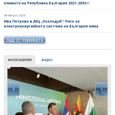
климата на Република България 2021-2030 г.
НЕФТ И ПРИРОДЕН ГАЗ
04 Август 2026
ТВЪРДИ ГОРИВА
Ива Петрова в АЕЦ „Козлодуй“: Риск за
електроенергийната система на България няма
СТРОИТЕЛНИ МАТЕРИАЛИ
СКАЛНООБЛИЦОВЪЧНИ МАТЕРИАЛИ
ОЩЕ ОТ РУБРИКАТА
МИННИ ОТПАДЪЦИ
ИНИЦИАТИВА НА ЕВРОПЕЙСКАТА КОМИСИЯ ЗА
ФОТОГАЛЕРИЯ
ВИДЕО
СУРОВИНИТЕ
ИНИЦИАТИВА НА ЕВРОПЕЙСКАТА КОМИСИЯ ЗА
ВЪГЛЕРОДЕН ДИОКСИД В ГЕОЛОЖКИ ФОРМАЦИИ
СЪГЛАСУВАНИ ЦЯЛОСТНИ ПРОЕКТИ ЗА ДОБИВ
ПРОЕКТИ
ПРЕКРАТЕНИ ПРОЦЕДУРИ