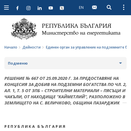
EN
Open searc
Open
Open
navigation
Начало
Дейности
Единен орган за управление на подземните бо
Подменю
СТРАТЕГИИ И ПОЛИТИКИ
РЕШЕНИЕ № 667 ОТ 25.09.2020 Г. ЗА ПРЕДОСТАВЯНЕ НА
КОНЦЕСИЯ ЗА ДОБИВ НА ПОДЗЕМНИ БОГАТСТВА ПО ЧЛ. 2,
СТАТИСТИКА И АНАЛИЗИ
АЛ. 1, Т. 5 ОТ ЗПБ – СТРОИТЕЛНИ МАТЕРИАЛИ – ПЯСЪЦИ И
ЧАКЪЛИ, ОТ НАХОДИЩЕ “КАЙМЕТЛИЙ“, РАЗПОЛОЖЕНО В
ОБЩЕСТВЕН СЪВЕТ ПО ЕНЕРГЕТИКА
ЗЕМЛИЩЕТО НА С. ВЕЛИЧКОВО, ОБЩИНА ПАЗАРДЖИК
ЗА ОБЩЕСТВЕНИЯ СЪВЕТ
ЕНЕРГИЙНИ ПРОЕКТИ
ПРОТОКОЛИ И ДРУГИ МАТЕРИАЛИ ОТ ЗАСЕДАНИЯТА
МЕЖДУНАРОДЕН ФОНД "КОЗЛОДУЙ"
ПРОГРАМА "ЕНЕРГИЙНА ЕФЕКТИВНОСТ И
Р Е П У Б Л И К А Б Ъ Л Г А Р И Я
НА СЪВЕТА
ВЪЗОБНОВЯЕМА ЕНЕРГИЯ"