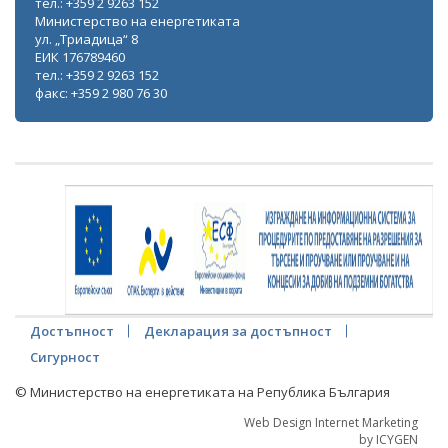
тел.: +359 2 9263 152
Министерство на енергетиката
ул. „Триадица“ 8
ЕИК 176789460
тел.: +359 2 9263 152
факс: +359 2 980 76 30
Достъпност
Декларация за достъпност
Сигурност
© Министерство на енергетиката на Република България
Web Design Internet Marketing
by ICYGEN