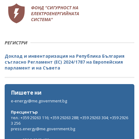
РЕГИСТРИ
Доклад и инвентаризация на Република България
съгласно Регламент (ЕС) 2024/1787 на Европейския
парламент и на Съвета
Пишете ни
e-energy@me.government.bg
Пресцентър
тел.: +359 29263 116; +359 29263 288; +359 29263 304; +359 2926
3 256
press.energy@me.government.bg