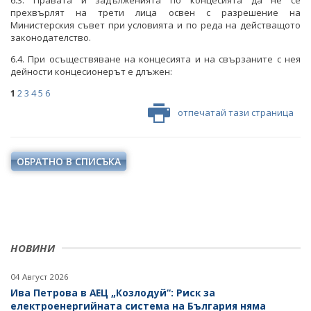
6.3. Правата и задълженията по концесията да не се
прехвърлят на трети лица освен с разрешение на
Министерския съвет при условията и по реда на действащото
законодателство.
6.4. При осъществяване на концесията и на свързаните с нея
дейности концесионерът е длъжен:
1
2
3
4
5
6
отпечатай тази страница
ОБРАТНО В СПИСЪКА
НОВИНИ
04 Август 2026
Ива Петрова в АЕЦ „Козлодуй“: Риск за
електроенергийната система на България няма