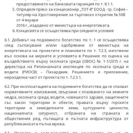
НАЦИОНАЛЕН ПЛАН ЗА ИНВЕСТИЦИИ
предоставянето на банковата гаранция по т. 8.1.1.
Определя пряко за концесионер „ТОТ-8“ ЕООД - гр. София –
ТЕРИТОРИАЛНИ ПЛАНОВЕ ЗА СПРАВЕДЛИВ ПРЕХОД
титуляр на Удостоверение за търговско откритие № 508
от 4 януари
2016 г., издадено от министъра на енергетиката.
Концесията се осъществява при следните условия:
6.1. Добивът на подземното богатство по т. 1 се осъществява
след съгласуване и/или одобряване от министъра на
енергетиката на проектите и плановете по т. 7.2.3, изготвени
въз основа на мерките и условията в Решение по оценка на
въздействието върху околната среда (ОВОС) № 1-1/2015 г. на
директора на Регионалната инспекция по околната среда и
водите (РИОСВ) – Пазарджик. Решението е приложение,
неразделна част от проекта по т. 7.2.3.1.
6.2. При експлоатацията на подземните богатства да се спазват
нормативните изисквания, свързани с опазването на земните
недра, околната среда, водите, човешкото здраве, защитените
със закон територии и обекти, правата върху горските
територии и земеделските земи, културните ценности,
националната сигурност, отбраната на страната и
обществения ред, пътищата и пътната инфраструктура от
републиканската пътна мрежа.