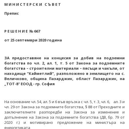
ПРОЕКТИ ОТ ОБЩ ИНТЕРЕС
М И Н И С Т Е Р С К И С Ъ В Е
Т
РАЗСЕКРЕТЕНИ ДОГОВОРИ В ЕНЕРГЕТИКАТА
ЕНЕРГИЙНА ЕФЕКТИВНОСТ
Препис
ДРУГИ ЗНАЧИМИ ПРОЕКТИ
ПРЯКО ИЗЛЪЧВАНЕ НА ЗАСЕДАНИЯТА НА
ВЪЗОБНОВЯЕМИ ЕНЕРГИЙНИ ИЗТОЧНИЦИ
ОБЩЕСТВЕНИЯ СЪВЕТ ПО ЕНЕРГЕТИКА
ХЪБ "ЕНЕРГИЙНИ ОБЩНОСТИ"
Р Е Ш Е Н И Е
№
667
от 25 септември 2020 година
ХЪБ "ЕНЕРГИЙНИ ОБЩНОСТИ"
ГЕОТЕРМАЛНА ЛАБОРАТОРИЯ
ГЕОТЕРМАЛНА ЛАБОРАТОРИЯ
ЕНЕРГИЕН ПАЗАР
ЗА
предоставяне на концесия за добив на подземни
богатства по чл. 2, ал. 1, т. 5 от Закона за подземните
КРИТИЧНА ЕНЕРГИЙНА ИНФРАСТРУКТУРА
богатства – строителни материали – пясъци и чакъли, от
находище “Кайметлий“, разположено в землището на с.
ЕДИНЕН ОРГАН ЗА УПРАВЛЕНИЕ НА ПОДЗЕМНИТЕ
Величково, община Пазарджик, област Пазарджик, на
БОГАТСТВА
„ТОТ-8“ ЕООД - гр. София
ДЕЙНОСТ
На основание чл. 54, ал. 5 и 6 във връзка с чл. 5, т. 3, чл. 6, ал. 3 и
МЕТАЛНИ ПОЛЕЗНИ ИЗКОПАЕМИ
чл. 29 от Закона за подземните богатства, § 88 от Преходните и
заключителните разпоредби на Закона за изменение и
НЕМЕТАЛНИ ПОЛЕЗНИ ИЗКОПАЕМИ -
допълнение на Закона за подземните богатства (ДВ, бр. 79 от
ИНДУСТРИАЛНИ МИНЕРАЛИ
2020 г.) и мотивирано предложение на министъра на
енергетиката