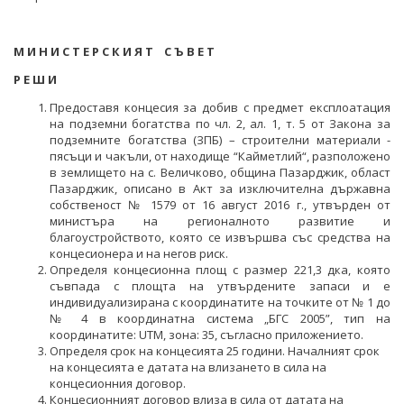
НЕФТ И ПРИРОДЕН ГАЗ
ТВЪРДИ ГОРИВА
М И Н И С Т Е Р С К И Я Т С Ъ В Е Т
Р Е Ш И
СТРОИТЕЛНИ МАТЕРИАЛИ
Предоставя концесия за добив с предмет експлоатация
на подземни богатства по чл. 2, ал. 1, т. 5 от Закона за
СКАЛНООБЛИЦОВЪЧНИ МАТЕРИАЛИ
подземните богатства (ЗПБ) – строителни материали -
пясъци и чакъли, от находище “Кайметлий“, разположено
МИННИ ОТПАДЪЦИ
в землището на с. Величково, община Пазарджик, област
Пазарджик, описано в Акт за изключителна държавна
ИНИЦИАТИВА НА ЕВРОПЕЙСКАТА КОМИСИЯ ЗА
собственост № 1579 от 16 август 2016 г., утвърден от
СУРОВИНИТЕ
министъра на регионалното развитие и
благоустройството, която се извършва със средства на
ИНИЦИАТИВА НА ЕВРОПЕЙСКАТА КОМИСИЯ ЗА
концесионера и на негов риск.
ВЪГЛЕРОДЕН ДИОКСИД В ГЕОЛОЖКИ ФОРМАЦИИ
Определя концесионна площ с размер 221,3 дка, която
съвпада с площта на утвърдените запаси и е
СЪГЛАСУВАНИ ЦЯЛОСТНИ ПРОЕКТИ ЗА ДОБИВ
индивидуализирана с координатите на точките от № 1 до
№ 4 в координатна система „БГС 2005”, тип на
координатите: UTM, зона: 35, съгласно приложението.
ПРОЕКТИ
Определя срок на концесията 25 години. Началният срок
на концесията е датата на влизането в сила на
ПРЕКРАТЕНИ ПРОЦЕДУРИ
концесионния договор.
Концесионният договор влиза в сила от датата на