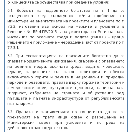
6.
Концесията се осъществява при следните условия:
НАЦИОНАЛЕН ПЛАН ЗА ИНВЕСТИЦИИ
6.1. Добивът на подземното богатство по т. 1 да се
ТЕРИТОРИАЛНИ ПЛАНОВЕ ЗА СПРАВЕДЛИВ ПРЕХОД
осъществява след съгласуване и/или одобрение от
министъра на енергетиката на проектите и плановете по т.
7.2.3, изготвени въз основа на мерките и условията в
Решение № ВР-4-ПР/2015 г. на директора на Регионалната
инспекция по околната среда и водите (РИОСВ) – Враца.
Решението е приложение – неразделна част от проекта по т.
7.2.3.1.
6.2. При експлоатацията на подземните богатства да се
спазват нормативните изисквания, свързани с опазването
на земните недра, околната среда, водите, човешкото
здраве, защитените със закон територии и обекти,
включително горите и земите в национални и природни
паркове и резервати, правата върху горските територии и
земеделските земи, културните ценности, националната
сигурност, отбраната на страната и обществения ред,
пътищата и пътната инфраструктура от републиканската
пътна мрежа.
6.3. Правата и задълженията по концесията да не се
прехвърлят на трети лица освен с разрешение на
Министерския съвет при условията и по реда на
действащото законодателство.