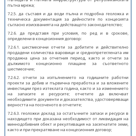
пътна мрежа;
7.2.5. да съставя и да води пълна и подробна геоложка и
техническа документация за дейностите по концесията
съгласно изискванията на действащото законодателство;
7.2.6. да представя при условия, по ред и в срокове,
определени в концесионния договор:
7.2.6.1. шестмесечни отчети за добитите и действително
продадени количества варовици и среднопретеглената им
продажна цена за отчетния период, както и отчети за
дължимото концесионно плащане за съответното
шестмесечие;
7.2.6.2. отчети за изпълнението на годишните работни
проекти за добив и първична преработка и за вложените
инвестиции през изтеклата година, както и за изменението
на запасите и ресурсите; отчетите да включват
необходимите документи и доказателства, удостоверяващи
верността на посоченото в отчетите;
7.2.6.3. геоложки доклад за остатъчните запаси и ресурси в
находището при доказана необходимост от ликвидация на
миннодобивния обект и рекултивация на засегнатите земи,
както и при прекратяване на концесионния договор;