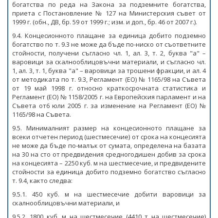
богатства по реда на Закона за подземните богатства,
приета с Постановление № 127 на Министерския съвет от
1999 г. (обн., ДВ, бр. 59 от 1999 г.; изм. и доп., бр. 46 от 2007 г.).
9.4. Концесионното плащане за единица добито подземно
богатство по т. 9.3 не може да бъде по-ниско от съответните
стойности, получени съгласно чл. 1, ал. 3, т. 2, буква "а" –
варовици за скалнооблицовъчни материали, и съгласно чл.
1, ал. 3, т. 1, буква "а" – варовици за трошени фракции, и ал. 4
от методиката по т. 9.3, Регламент (ЕО) № 1165/98 на Съвета
от 19 май 1998 г. относно краткосрочната статистика и
Регламент (ЕО) № 1158/2005 г. на Европейския парламент и на
Съвета от6 юли 2005 г. за изменение на Регламент (ЕО) №
1165/98 на Съвета.
9.5. Минималният размер на концесионното плащане за
всеки отчетен период (шестмесечие) от срока на концесията
не може да бъде по-малък от сумата, определена на базата
на 30 на сто от предвидения средногодишен добив за срока
на концесията – 2250 куб. м на шестмесечие, и предвидените
стойности за единица добито подземно богатство съгласно
т. 9.4, както следва:
9.5.1. 450 куб. м на шестмесечие добити варовици за
скалнооблицовъчни материали, и
9.5.2. 1800 куб. м на шестмесечие (4410 т на шестмесечие)