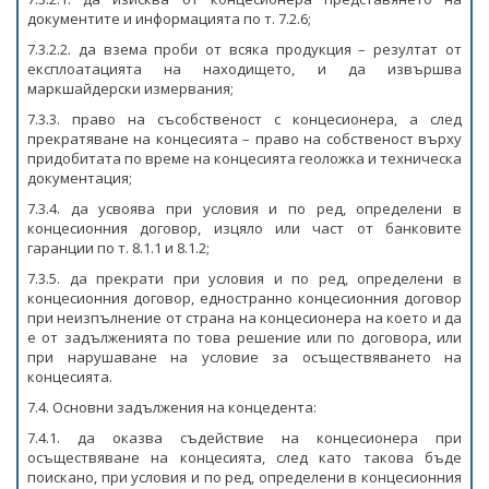
документите и информацията по т. 7.2.6;
7.3.2.2. да взема проби от всяка продукция – резултат от
експлоатацията на находището, и да извършва
маркшайдерски измервания;
7.3.3. право на съсобственост с концесионера, а след
прекратяване на концесията – право на собственост върху
придобитата по време на концесията геоложка и техническа
документация;
7.3.4. да усвоява при условия и по ред, определени в
концесионния договор, изцяло или част от банковите
гаранции по т. 8.1.1 и 8.1.2;
7.3.5. да прекрати при условия и по ред, определени в
концесионния договор, едностранно концесионния договор
при неизпълнение от страна на концесионера на което и да
е от задълженията по това решение или по договора, или
при нарушаване на условие за осъществяването на
концесията.
7.4. Основни задължения на концедента:
7.4.1. да оказва съдействие на концесионера при
осъществяване на концесията, след като такова бъде
поискано, при условия и по ред, определени в концесионния