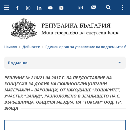
EN
Open searc
Open
Open
navigation
Начало
Дейности
Единен орган за управление на подземните бо
Подменю
СТРАТЕГИИ И ПОЛИТИКИ
РЕШЕНИЕ № 218/21.04.2017 Г. ЗА ПРЕДОСТАВЯНЕ НА
КОНЦЕСИЯ ЗА ДОБИВ НА СКАЛНООБЛИЦОВЪЧНИ
СТАТИСТИКА И АНАЛИЗИ
МАТЕРИАЛИ – ВАРОВИЦИ, ОТ НАХОДИЩЕ "КОШАРИТЕ",
УЧАСТЪК "ЗАПАД", РАЗПОЛОЖЕНО В ЗЕМЛИЩEТО НА С.
ОБЩЕСТВЕН СЪВЕТ ПО ЕНЕРГЕТИКА
ВЪРБЕШНИЦА, ОБЩИНА МЕЗДРА, НА "ТОКСАН" ООД, ГР.
ВРАЦА
ЗА ОБЩЕСТВЕНИЯ СЪВЕТ
ЕНЕРГИЙНИ ПРОЕКТИ
ПРОТОКОЛИ И ДРУГИ МАТЕРИАЛИ ОТ ЗАСЕДАНИЯТА
МЕЖДУНАРОДЕН ФОНД "КОЗЛОДУЙ"
ПРОГРАМА "ЕНЕРГИЙНА ЕФЕКТИВНОСТ И
НА СЪВЕТА
ВЪЗОБНОВЯЕМА ЕНЕРГИЯ"