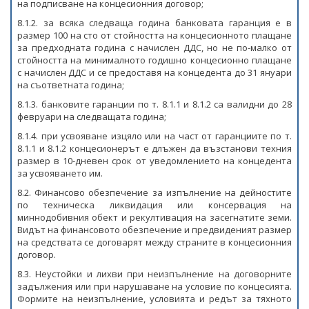
на подписване на концесионния договор;
8.1.2. за всяка следваща година банковата гаранция е в
размер 100 на сто от стойността на концесионното плащане
за предходната година с начислен ДДС, но не по-малко от
стойността на минималното годишно концесионно плащане
с начислен ДДС и се предоставя на концедента до 31 януари
на съответната година;
8.1.3. банковите гаранции по т. 8.1.1 и 8.1.2 са валидни до 28
февруари на следващата година;
8.1.4. при усвояване изцяло или на част от гаранциите по т.
8.1.1 и 8.1.2 концесионерът е длъжен да възстанови техния
размер в 10-дневен срок от уведомлението на концедента
за усвояването им.
8.2. Финансово обезпечение за изпълнение на дейностите
по техническа ликвидация или консервация на
миннодобивния обект и рекултивация на засегнатите земи.
Видът на финансовото обезпечение и предвиденият размер
на средствата се договарят между страните в концесионния
договор.
8.3. Неустойки и лихви при неизпълнение на договорните
задължения или при нарушаване на условие по концесията.
Формите на неизпълнение, условията и редът за тяхното