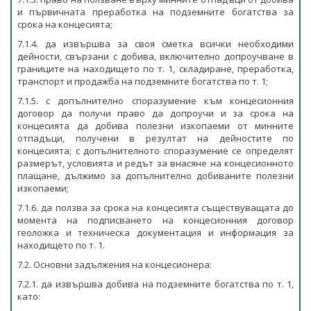
и първичната преработка на подземните богатства за
срока на концесията;
7.1.4. да извършва за своя сметка всички необходими
дейности, свързани с добива, включително допроучване в
границите на находището по т. 1, складиране, преработка,
транспорт и продажба на подземните богатства по т. 1;
7.1.5. с допълнително споразумение към концесионния
договор да получи право да допроучи и за срока на
концесията да добива полезни изкопаеми от минните
отпадъци, получени в резултат на дейностите по
концесията; с допълнителното споразумение се определят
размерът, условията и редът за внасяне на концесионното
плащане, дължимо за допълнително добиваните полезни
изкопаеми;
7.1.6. да ползва за срока на концесията съществуващата до
момента на подписването на концесионния договор
геоложка и техническа документация и информация за
находището по т. 1.
7.2. Основни задължения на концесионера:
7.2.1. да извършва добива на подземните богатства по т. 1,
като: