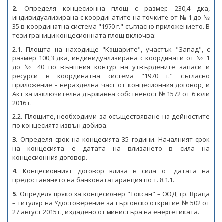
НЕФТ И ПРИРОДЕН ГАЗ
2.
Определя концесионна площ с размер 230,4 дка,
индивидуализирана с координатите на точките от № 1 до №
ТВЪРДИ ГОРИВА
35 в координатна система "1970 г." съгласно приложението. В
тези граници концесионната площ включва:
СТРОИТЕЛНИ МАТЕРИАЛИ
2.1. Площта на находище "Кошарите", участък "Запад", с
размер 100,3 дка, индивидуализирана с координати от № 1
СКАЛНООБЛИЦОВЪЧНИ МАТЕРИАЛИ
до № 40 по външния контур на утвърдените запаси и
ресурси в координатна система "1970 г." съгласно
приложение – неразделна част от концесионния договор, и
МИННИ ОТПАДЪЦИ
Акт за изключителна държавна собственост № 1572 от 6 юли
2016 г.
ИНИЦИАТИВА НА ЕВРОПЕЙСКАТА КОМИСИЯ ЗА
2.2. Площите, необходими за осъществяване на дейностите
СУРОВИНИТЕ
по концесията извън добива.
ИНИЦИАТИВА НА ЕВРОПЕЙСКАТА КОМИСИЯ ЗА
3.
Определя срок на концесията 35 години. Началният срок
ВЪГЛЕРОДЕН ДИОКСИД В ГЕОЛОЖКИ ФОРМАЦИИ
на концесията е датата на влизането в сила на
концесионния договор.
СЪГЛАСУВАНИ ЦЯЛОСТНИ ПРОЕКТИ ЗА ДОБИВ
4.
Концесионният договор влиза в сила от датата на
предоставянето на банковата гаранция по т. 8.1.1.
ПРОЕКТИ
5.
Определя пряко за концесионер "Токсан" – ООД, гр. Враца
– титуляр на Удостоверение за търговско откритие № 502 от
ПРЕКРАТЕНИ ПРОЦЕДУРИ
27 август 2015 г., издадено от министъра на енергетиката.