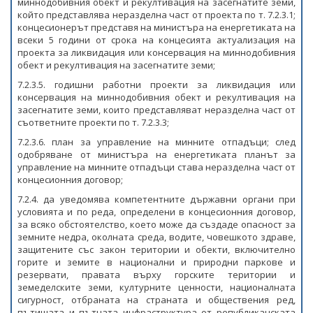
миннодобивния обект и рекултивация на засегнатите земи,
който представлява неразделна част от проекта по т. 7.2.3.1;
концесионерът представя на министъра на енергетиката на
всеки 5 години от срока на концесията актуализация на
проекта за ликвидация или консервация на миннодобивния
обект и рекултивация на засегнатите земи;
7.2.3.5. годишни работни проекти за ликвидация или
консервация на миннодобивния обект и рекултивация на
засегнатите земи, които представляват неразделна част от
съответните проекти по т. 7.2.3.3;
7.2.3.6. план за управление на минните отпадъци; след
одобряване от министъра на енергетиката планът за
управление на минните отпадъци става неразделна част от
концесионния договор;
7.2.4. да уведомява компетентните държавни органи при
условията и по реда, определени в концесионния договор,
за всяко обстоятелство, което може да създаде опасност за
земните недра, околната среда, водите, човешкото здраве,
защитените със закон територии и обекти, включително
горите и земите в национални и природни паркове и
резервати, правата върху горските територии и
земеделските земи, културните ценности, националната
сигурност, отбраната на страната и обществения ред,
пътищата и пътната инфраструктура от републиканската