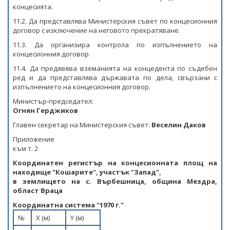
концесията.
11.2. Да представлява Министерския съвет по концесионния
договор с изключение на неговото прекратяване.
11.3. Да организира контрола по изпълнението на
концесионния договор.
11.4. Да предявява вземанията на концедента по съдебен
ред и да представлява държавата по дела, свързани с
изпълнението на концесионния договор.
Министър-председател:
Огнян Герджиков
Главен секретар на Министерския съвет:
Веселин Даков
Приложение
към т. 2
Координатен регистър на концесионната площ на
находище "Кошарите", участък "Запад",
в землищeто на с. Върбешница, община Мездра,
област Враца
Координатна система "1970 г."
№
X (м)
Y (м)