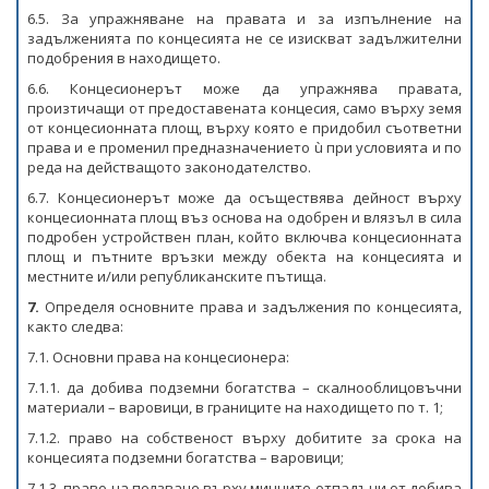
6.5. За упражняване на правата и за изпълнение на
задълженията по концесията не се изискват задължителни
подобрения в находището.
6.6. Концесионерът може да упражнява правата,
произтичащи от предоставената концесия, само върху земя
от концесионната площ, върху която е придобил съответни
права и е променил предназначението ù при условията и по
реда на действащото законодателство.
6.7. Концесионерът може да осъществява дейност върху
концесионната площ въз основа на одобрен и влязъл в сила
подробен устройствен план, който включва концесионната
площ и пътните връзки между обекта на концесията и
местните и/или републиканските пътища.
7.
Определя основните права и задължения по концесията,
както следва:
7.1. Основни права на концесионера:
7.1.1. да добива подземни богатства – скалнооблицовъчни
материали – варовици, в границите на находището по т. 1;
7.1.2. право на собственост върху добитите за срока на
концесията подземни богатства – варовици;
7.1.3. право на ползване върху минните отпадъци от добива