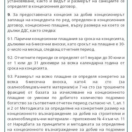
установяване, както и видът и размерът на санкциите се
определят в концесионния договор.
9.
За предоставената концесия за добив концесионерът
заплаща на концедента по ред, определен в концесионния
договор, концесионно плащане, върху размера на което се
дължи ДДС, както следва:
9.1. Парични концесионни плащания за срока на концесията,
дължими на 6-месечни вноски, като срокът на плащане е 30-
о число на месеца, следващ отчетния период.
9.2. Отчетните периоди се определят от1 януари до 30 юни и
от 1 юли до 31 декември за всяка календарна година от
срока на концесията.
9.3. Размерът на всяко плащане се определя конкретно за
всяка 6-месечна вноска, като4 на сто (за
скалнооблицовъчните материали) и 7 на сто (за трошените
фракции) от базата за изчисляване на концесионното
плащане се умножи по добитото количество подземно
богатство за съответния отчетен период съгласно чл. 1, ал. 1
и 2 от Методиката за определяне на конкретния размер на
концесионното възнаграждение за добив на строителни и
скалнооблицовъчни материали – приложение № 4 към чл. 11
от Наредбата за принципите и методиката за определяне
на концесионното възнаграждение за добив на подземни