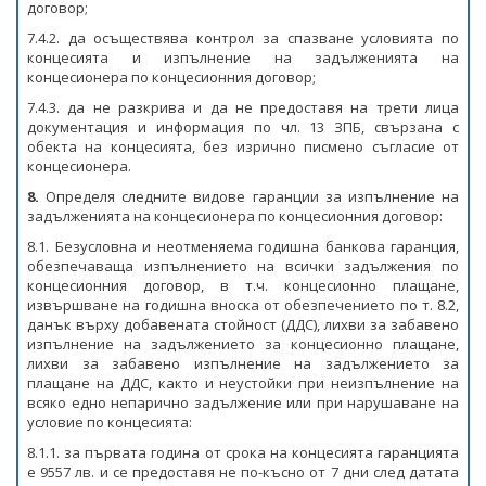
договор;
7.4.2. да осъществява контрол за спазване условията по
концесията и изпълнение на задълженията на
концесионера по концесионния договор;
7.4.3. да не разкрива и да не предоставя на трети лица
документация и информация по чл. 13 ЗПБ, свързана с
обекта на концесията, без изрично писмено съгласие от
концесионера.
8.
Определя следните видове гаранции за изпълнение на
задълженията на концесионера по концесионния договор:
8.1. Безусловна и неотменяема годишна банкова гаранция,
обезпечаваща изпълнението на всички задължения по
концесионния договор, в т.ч. концесионно плащане,
извършване на годишна вноска от обезпечението по т. 8.2,
данък върху добавената стойност (ДДС), лихви за забавено
изпълнение на задължението за концесионно плащане,
лихви за забавено изпълнение на задължението за
плащане на ДДС, както и неустойки при неизпълнение на
всяко едно непарично задължение или при нарушаване на
условие по концесията:
8.1.1. за първата година от срока на концесията гаранцията
е 9557 лв. и се предоставя не по-късно от 7 дни след датата