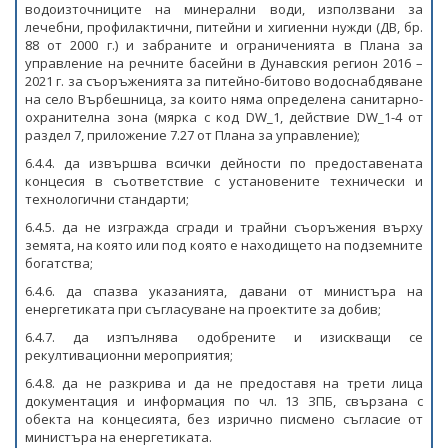
водоизточниците на минерални води, използвани за
лечебни, профилактични, питейни и хигиенни нужди (ДВ, бр.
88 от 2000 г.) и забраните и ограниченията в Плана за
управление на речните басейни в Дунавския регион 2016 –
2021 г. за съоръженията за питейно-битово водоснабдяване
на село Върбешница, за които няма определена санитарно-
охранителна зона (мярка с код DW_1, действие DW_1-4 от
раздел 7, приложение 7.27 от Плана за управление);
6.4.4. да извършва всички дейности по предоставената
концесия в съответствие с установените технически и
технологични стандарти;
6.4.5. да не изгражда сгради и трайни съоръжения върху
земята, на която или под която е находището на подземните
богатства;
6.4.6. да спазва указанията, давани от министъра на
енергетиката при съгласуване на проектите за добив;
6.4.7. да изпълнява одобрените и изискващи се
рекултивационни мероприятия;
6.4.8. да не разкрива и да не предоставя на трети лица
документация и информация по чл. 13 ЗПБ, свързана с
обекта на концесията, без изрично писмено съгласие от
министъра на енергетиката.