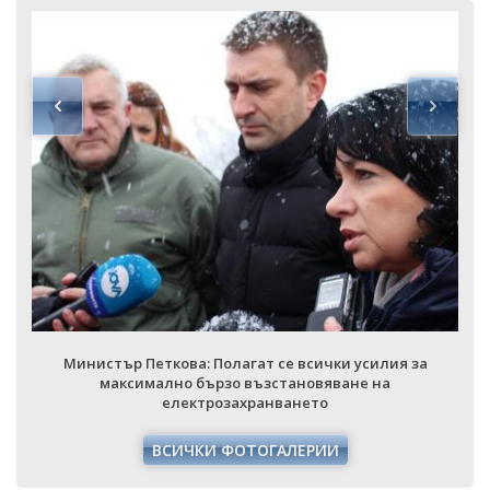
е всички усилия за
Министър Петкова: Полагат се вс
тановяване на
максимално бързо възстано
ането
електрозахранване
АЛЕРИИ
ВСИЧКИ ФОТОГАЛЕ