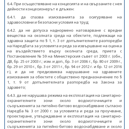
6.4. При осъществяване на концесията и на свързаните с нея
дейности концесионерът е длъжен:
6.4.1. да спазва изискванията за осигуряване на
здравословни и безопасни условия на труд;
6.4.2. да не допуска наднормено натоварване с вредни
вещества на околната среда на обектите, подлежащи на
здравна защита по § 1, т. 3 от допълнителните разпоредби
на Наредбата за условията и реда за извършване на оценка
на въздействието върху околната среда, приета с
Постановление № 59 на Министерския съвет от 2003 г. (обн.,
ДВ, бр. 25 от 2003 г.; изм. и доп., бр. 3 от 2006 г., бр. 80 от 2009 г.,
бр. 29 от 2010 г., бр. 3 от 2011 г., бр. 94 от 2012 г. и бр. 12 от 2016
г.), и да не предизвиква нарушаване на здравните
изисквания за обектите с обществено предназначение по §
1, т. 9 от допълнителната разпоредба на Закона за
здравето;
6.4.3. да не нарушава режима на експлоатация на санитарно-
охранителните зони около водоизточниците и
съоръженията за питейно-битово водоснабдяване съгласно
Наредба № 3 от 2000 г. за условията и реда за проучване,
проектиране, утвърждаване и експлоатация на санитарно-
охранителните зони около водоизточниците и
съоръженията за питейно-битово водоснабдяване и около