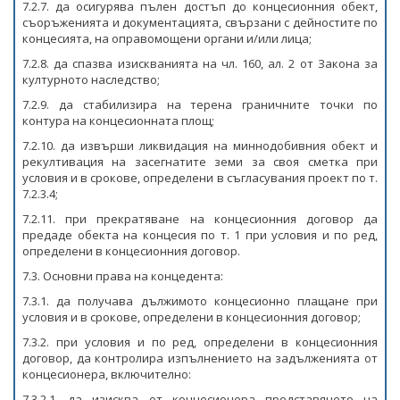
7.2.7. да осигурява пълен достъп до концесионния обект,
съоръженията и документацията, свързани с дейностите по
концесията, на оправомощени органи и/или лица;
7.2.8. да спазва изискванията на чл. 160, ал. 2 от Закона за
културното наследство;
7.2.9. да стабилизира на терена граничните точки по
контура на концесионната площ;
7.2.10. да извърши ликвидация на миннодобивния обект и
рекултивация на засегнатите земи за своя сметка при
условия и в срокове, определени в съгласувания проект по т.
7.2.3.4;
7.2.11. при прекратяване на концесионния договор да
предаде обекта на концесия по т. 1 при условия и по ред,
определени в концесионния договор.
7.3. Основни права на концедента:
7.3.1. да получава дължимото концесионно плащане при
условия и в срокове, определени в концесионния договор;
7.3.2. при условия и по ред, определени в концесионния
договор, да контролира изпълнението на задълженията от
концесионера, включително:
7.3.2.1. да изисква от концесионера представянето на