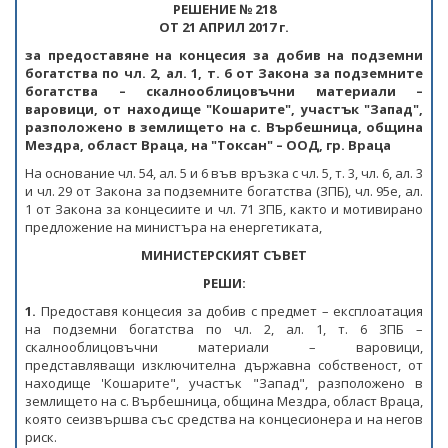
ПРОЕКТИ ОТ ОБЩ ИНТЕРЕС
РЕШЕНИЕ № 218
РАЗСЕКРЕТЕНИ ДОГОВОРИ В ЕНЕРГЕТИКАТА
ОТ 21 АПРИЛ 2017 г.
ЕНЕРГИЙНА ЕФЕКТИВНОСТ
ДРУГИ ЗНАЧИМИ ПРОЕКТИ
за предоставяне на концесия за добив на подземни
ПРЯКО ИЗЛЪЧВАНЕ НА ЗАСЕДАНИЯТА НА
ВЪЗОБНОВЯЕМИ ЕНЕРГИЙНИ ИЗТОЧНИЦИ
богатства по чл. 2, ал. 1, т. 6 от Закона за подземните
ОБЩЕСТВЕНИЯ СЪВЕТ ПО ЕНЕРГЕТИКА
богатства – скалнооблицовъчни материали –
ХЪБ "ЕНЕРГИЙНИ ОБЩНОСТИ"
варовици, от находище "Кошарите", участък "Запад",
разположено в землищeто на с. Върбешница, община
ХЪБ "ЕНЕРГИЙНИ ОБЩНОСТИ"
Мездра, област Враца, на "Токсан" – ООД, гр. Враца
ГЕОТЕРМАЛНА ЛАБОРАТОРИЯ
На основание чл. 54, ал. 5 и 6 във връзка с чл. 5, т. 3, чл. 6, ал. 3
ГЕОТЕРМАЛНА ЛАБОРАТОРИЯ
ЕНЕРГИЕН ПАЗАР
и чл. 29 от Закона за подземните богатства (ЗПБ), чл. 95е, ал.
1 от Закона за концесиите и чл. 71 ЗПБ, както и мотивирано
КРИТИЧНА ЕНЕРГИЙНА ИНФРАСТРУКТУРА
предложение на министъра на енергетиката,
МИНИСТЕРСКИЯТ СЪВЕТ
ЕДИНЕН ОРГАН ЗА УПРАВЛЕНИЕ НА ПОДЗЕМНИТЕ
БОГАТСТВА
РЕШИ:
1.
Предоставя концесия за добив с предмет – експлоатация
ДЕЙНОСТ
на подземни богатства по чл. 2, ал. 1, т. 6 ЗПБ –
скалнооблицовъчни материали – варовици,
МЕТАЛНИ ПОЛЕЗНИ ИЗКОПАЕМИ
представляващи изключителна държавна собственост, от
находище 'Кошарите", участък "Запад", разположено в
землищeто на с. Върбешница, община Мездра, област Враца,
НЕМЕТАЛНИ ПОЛЕЗНИ ИЗКОПАЕМИ -
която сеизвършва със средства на концесионера и на негов
ИНДУСТРИАЛНИ МИНЕРАЛИ
риск.