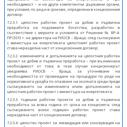
необходимост – и на други компетентни държавни органи,
при условия, по ред и в срокове, определени в концесионния
договор:
7.2.3.1. цялостен работен проект за добив и първична
преработка на подземните богатства, разработен в
съответствие с мерките и условията от Решение № ВР-4-
ПР/2015 г. на директора на РИОСВ – Враца; след съгласуване
с министъра на енергетиката цялостният работен проект
става неразделна част от концесионния договор;
7.2.3.2. измененията и допълненията на цялостния работен
проект за добив и първична преработка – при възникнала
необходимост от това; в тези случаи концесионерът
уведомява РИОСВ – Враца, за уточняване на
необходимостта от провеждане на процедури по реда на
нормативната уредба по опазване на околната среда преди
съгласуването на измененията и/или допълненията на
цялостния работен проект с министъра на енергетиката;
7.2.3.3. годишни работни проекти за добив и първична
преработка за всяка година от срока на концесията; след
съгласуването всеки годишен работен проект става
неразделна част от концесионния договор;
7.2.3.4. цялостен проект за ликвидация или консервация на