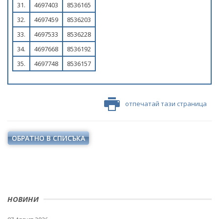
31.
4697403
8536165
32.
4697459
8536203
33.
4697533
8536228
34.
4697668
8536192
35.
4697748
8536157
отпечатай тази страница
ОБРАТНО В СПИСЪКА
НОВИНИ