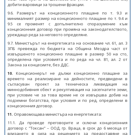
добити варовици за трошени фракции.
9.6. Размерът на концесионното плащане по т. 9.3 и
минималният размер на концесионното плащане по т. 9.4 и
9.5 се променят с допълнително споразумение към
концесионния договор при промяна на законодателството,
уреждащо реда за неговото определяне.
9.7. Министърът на енергетиката на основание чл. 61, ал. 3
ЗПБ превежда по бюджета на Община Мездра част от
извършеното концесионно плащане в размер 50 на сто,
определена при условията и по реда на чл. 81, ал. 2 от
Закона за концесиите, без ДДС.
10.
Концесионерът не дължи концесионно плащане за
времето на реализиране на дейностите, предвидени в
съгласуван проект за техническа ликвидация на
миннодобивния обект и рекултивация на засегнатите земи,
при условие че за това време не се извършва добив на
подземни богатства, при условия и по ред, определени в
концесионния договор.
11.
Оправомощава министъра на енергетиката:
11.1. Да проведе преговорите и сключи концесионния
договор с "Токсан" – ООД, гр. Враца, в срок до 6 месеца от
влизането в сила на решението за предоставяне на