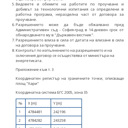
НЕФТ И ПРИРОДЕН ГАЗ
Видовете и обемите на работите по проучване и
добивът за технологични изпитания са определени в
работна програма, неразделна част от договора за
ТВЪРДИ ГОРИВА
проучване.
Разрешението може да бъде обжалвано пред
СТРОИТЕЛНИ МАТЕРИАЛИ
Административен съд - София-град в 14-дневен срок от
обнародването му в "Държавен вестник".
СКАЛНООБЛИЦОВЪЧНИ МАТЕРИАЛИ
Разрешението влиза в сила от датата на влизане в сила
на договора за проучване.
Контролът по изпълнението на разрешението и на
МИННИ ОТПАДЪЦИ
сключения договор се осъществява от министъра на
енергетиката.
ИНИЦИАТИВА НА ЕВРОПЕЙСКАТА КОМИСИЯ ЗА
СУРОВИНИТЕ
Приложение към т. 3
Координатен регистър на граничните точки, описващи
ИНИЦИАТИВА НА ЕВРОПЕЙСКАТА КОМИСИЯ ЗА
площ "Хари"
ВЪГЛЕРОДЕН ДИОКСИД В ГЕОЛОЖКИ ФОРМАЦИИ
Координатна система БГС 2005, зона 35
СЪГЛАСУВАНИ ЦЯЛОСТНИ ПРОЕКТИ ЗА ДОБИВ
№
Х [m]
Y [m]
ПРОЕКТИ
1
4784481
242196
ПРЕКРАТЕНИ ПРОЦЕДУРИ
2
4784282
243258