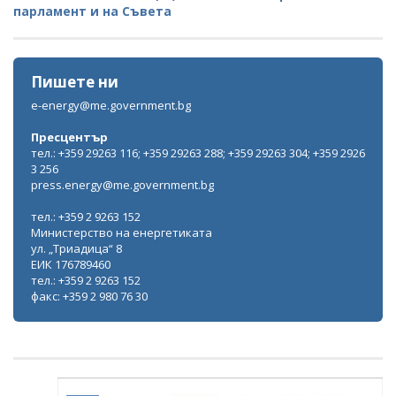
парламент и на Съвета
Пишете ни
e-energy@me.government.bg
Пресцентър
тел.: +359 29263 116; +359 29263 288; +359 29263 304; +359 2926
3 256
press.energy@me.government.bg
тел.: +359 2 9263 152
Министерство на енергетиката
ул. „Триадица“ 8
ЕИК 176789460
тел.: +359 2 9263 152
факс: +359 2 980 76 30