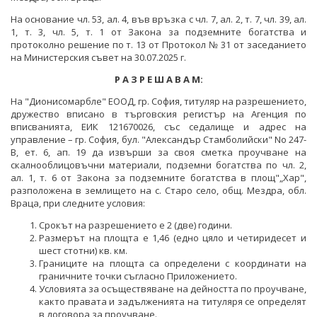
ПРОЕКТИ ОТ ОБЩ ИНТЕРЕС
На основание чл. 53, ал. 4, във връзка с чл. 7, ал. 2, т. 7, чл. 39, ал.
РАЗСЕКРЕТЕНИ ДОГОВОРИ В ЕНЕРГЕТИКАТА
ЕНЕРГИЙНА ЕФЕКТИВНОСТ
1, т. 3, чл. 5, т. 1 от Закона за подземните богатства и
ДРУГИ ЗНАЧИМИ ПРОЕКТИ
протоколно решение по т. 13 от Протокол № 31 от заседанието
ПРЯКО ИЗЛЪЧВАНЕ НА ЗАСЕДАНИЯТА НА
ВЪЗОБНОВЯЕМИ ЕНЕРГИЙНИ ИЗТОЧНИЦИ
на Министерския съвет на 30.07.2025 г.
ОБЩЕСТВЕНИЯ СЪВЕТ ПО ЕНЕРГЕТИКА
ХЪБ "ЕНЕРГИЙНИ ОБЩНОСТИ"
Р А З Р Е Ш А В А М:
На "Дионисомарбле" ЕООД, гр. София, титуляр на разрешението,
ХЪБ "ЕНЕРГИЙНИ ОБЩНОСТИ"
ГЕОТЕРМАЛНА ЛАБОРАТОРИЯ
дружество вписано в търговския регистър на Агенция по
вписванията, ЕИК 121670026, със седалище и адрес на
ГЕОТЕРМАЛНА ЛАБОРАТОРИЯ
ЕНЕРГИЕН ПАЗАР
управление – гр. София, бул. "Александър Стамболийски" No 247-
В, ет. 6, ап. 19 да извърши за своя сметка проучване на
КРИТИЧНА ЕНЕРГИЙНА ИНФРАСТРУКТУРА
скалнооблицовъчни материали, подземни богатства по чл. 2,
ал. 1, т. 6 от Закона за подземните богатства в площ"„Хар",
ЕДИНЕН ОРГАН ЗА УПРАВЛЕНИЕ НА ПОДЗЕМНИТЕ
разположена в землището на с. Старо село, общ. Мездра, обл.
БОГАТСТВА
Враца, при следните условия:
Срокът на разрешението е 2 (две) години.
ДЕЙНОСТ
Размерът на площта е 1,46 (едно цяло и четиридесет и
шест стотни) кв. км.
МЕТАЛНИ ПОЛЕЗНИ ИЗКОПАЕМИ
Границите на площта са определени с координати на
граничните точки съгласно Приложението.
НЕМЕТАЛНИ ПОЛЕЗНИ ИЗКОПАЕМИ -
Условията за осъществяване на дейността по проучване,
ИНДУСТРИАЛНИ МИНЕРАЛИ
както правата и задълженията на титуляря се определят
в договора за проучване.