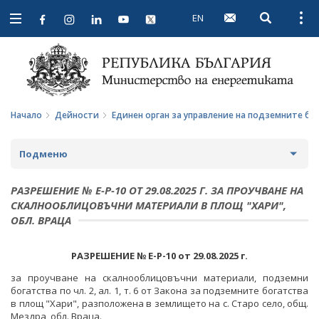
EN
Open searc
Open
Open
navigation
Начало
Дейности
Единен орган за управление на подземните бо
Подменю
СТРАТЕГИИ И ПОЛИТИКИ
РАЗРЕШЕНИЕ № Е-Р-10 ОТ 29.08.2025 Г. ЗА ПРОУЧВАНЕ НА
СКАЛНООБЛИЦОВЪЧНИ МАТЕРИАЛИ В ПЛОЩ "ХАРИ",
СТАТИСТИКА И АНАЛИЗИ
ОБЛ. ВРАЦА
ОБЩЕСТВЕН СЪВЕТ ПО ЕНЕРГЕТИКА
РАЗРЕШЕНИЕ № Е-Р-10
от 29.08.2025 г.
ЗА ОБЩЕСТВЕНИЯ СЪВЕТ
ЕНЕРГИЙНИ ПРОЕКТИ
за проучване на скалнооблицовъчни материали, подземни
богатства по чл. 2, ал. 1, т. 6 от Закона за подземните богатства
ПРОТОКОЛИ И ДРУГИ МАТЕРИАЛИ ОТ ЗАСЕДАНИЯТА
МЕЖДУНАРОДЕН ФОНД "КОЗЛОДУЙ"
ПРОГРАМА "ЕНЕРГИЙНА ЕФЕКТИВНОСТ И
в площ "Хари", разположена в землището на с. Старо село, общ.
НА СЪВЕТА
ВЪЗОБНОВЯЕМА ЕНЕРГИЯ"
Мездра, обл. Враца.