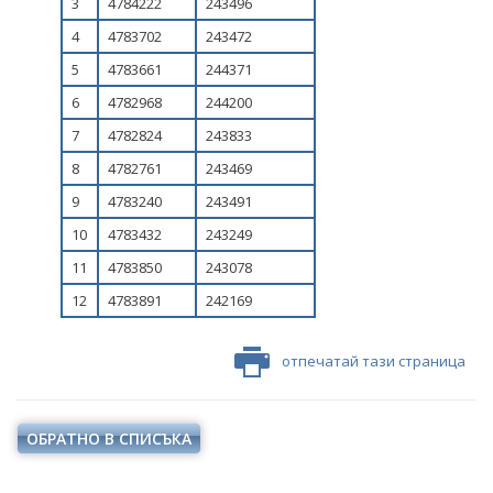
3
4784222
243496
НАЦИОНАЛЕН ПЛАН ЗА ИНВЕСТИЦИИ
4
4783702
243472
ТЕРИТОРИАЛНИ ПЛАНОВЕ ЗА СПРАВЕДЛИВ ПРЕХОД
5
4783661
244371
6
4782968
244200
7
4782824
243833
8
4782761
243469
9
4783240
243491
10
4783432
243249
11
4783850
243078
12
4783891
242169
отпечатай тази страница
ОБРАТНО В СПИСЪКА