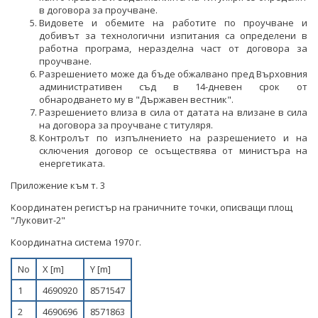
НЕФТ И ПРИРОДЕН ГАЗ
в договора за проучване.
Видовете и обемите на работите по проучване и
добивът за технологични изпитания са определени в
ТВЪРДИ ГОРИВА
работна програма, неразделна част от договора за
проучване.
СТРОИТЕЛНИ МАТЕРИАЛИ
Разрешението може да бъде обжалвано пред Върховния
административен съд в 14-дневен срок от
СКАЛНООБЛИЦОВЪЧНИ МАТЕРИАЛИ
обнародването му в "Държавен вестник".
Разрешението влиза в сила от датата на влизане в сила
на договора за проучване с титуляря.
МИННИ ОТПАДЪЦИ
Контролът по изпълнението на разрешението и на
сключения договор се осъществява от министъра на
ИНИЦИАТИВА НА ЕВРОПЕЙСКАТА КОМИСИЯ ЗА
енергетиката.
СУРОВИНИТЕ
Приложение към т. 3
ИНИЦИАТИВА НА ЕВРОПЕЙСКАТА КОМИСИЯ ЗА
Координатен регистър на граничните точки, описващи площ
ВЪГЛЕРОДЕН ДИОКСИД В ГЕОЛОЖКИ ФОРМАЦИИ
"Луковит-2"
СЪГЛАСУВАНИ ЦЯЛОСТНИ ПРОЕКТИ ЗА ДОБИВ
Координатна система 1970 г.
ПРОЕКТИ
No
X [m]
Y [m]
1
4690920
8571547
ПРЕКРАТЕНИ ПРОЦЕДУРИ
2
4690696
8571863