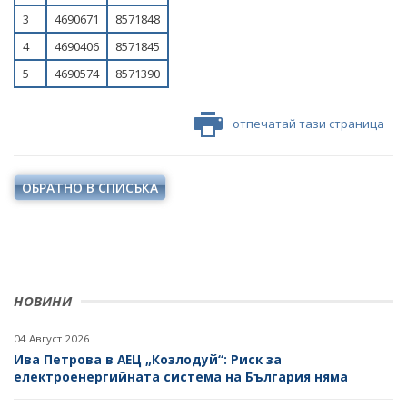
НАЦИОНАЛЕН ПЛАН ЗА ИНВЕСТИЦИИ
3
4690671
8571848
ТЕРИТОРИАЛНИ ПЛАНОВЕ ЗА СПРАВЕДЛИВ ПРЕХОД
4
4690406
8571845
5
4690574
8571390
отпечатай тази страница
ОБРАТНО В СПИСЪКА
НОВИНИ
04 Август 2026
Ива Петрова в АЕЦ „Козлодуй“: Риск за
електроенергийната система на България няма