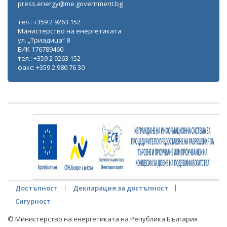
press.energy@me.government.bg
тел.: +359 2 9263 152
Министерство на енергетиката
ул. „Триадица“ 8
ЕИК 176789460
тел.: +359 2 9263 152
факс: +359 2 980 76 30
Достъпност
Декларация за достъпност
Сигурност
© Министерство на енергетиката на Република България