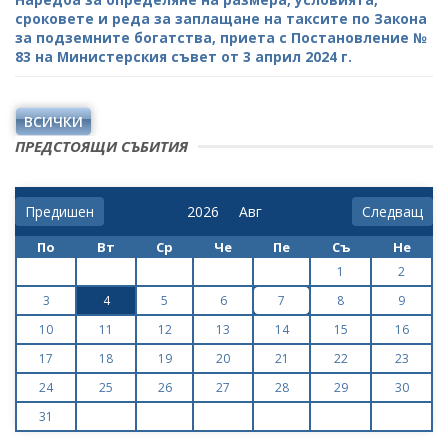
сроковете и реда за заплащане на таксите по Закона
за подземните богатства, приета с Постановление №
83 на Министерския съвет от 3 април 2024 г.
ВСИЧКИ
ПРЕДСТОЯЩИ СЪБИТИЯ
Предишен
Следващ
По
Вт
Ср
Че
Пе
Съ
Не
1
2
3
4
5
6
7
8
9
10
11
12
13
14
15
16
17
18
19
20
21
22
23
24
25
26
27
28
29
30
31