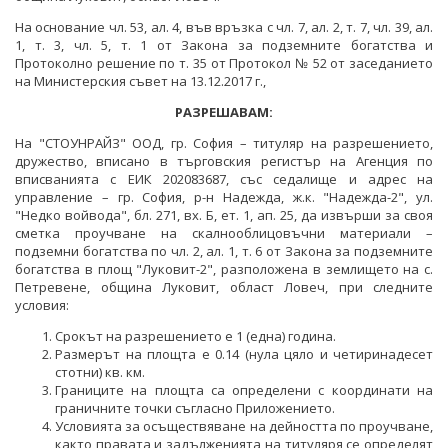
ПРОЕКТИ ОТ ОБЩ ИНТЕРЕС
На основание чл. 53, ал. 4, във връзка с чл. 7, ал. 2, т. 7, чл. 39, ал.
РАЗСЕКРЕТЕНИ ДОГОВОРИ В ЕНЕРГЕТИКАТА
ЕНЕРГИЙНА ЕФЕКТИВНОСТ
1, т. 3, чл. 5, т. 1 от Закона за подземните богатства и
ДРУГИ ЗНАЧИМИ ПРОЕКТИ
Протоколно решение по т. 35 от Протокол № 52 от заседанието
ПРЯКО ИЗЛЪЧВАНЕ НА ЗАСЕДАНИЯТА НА
ВЪЗОБНОВЯЕМИ ЕНЕРГИЙНИ ИЗТОЧНИЦИ
на Министерския съвет на 13.12.2017 г.,
ОБЩЕСТВЕНИЯ СЪВЕТ ПО ЕНЕРГЕТИКА
ХЪБ "ЕНЕРГИЙНИ ОБЩНОСТИ"
РАЗРЕШАВАМ:
На "СТОУНРАЙЗ" ООД, гр. София – титуляр на разрешението,
ХЪБ "ЕНЕРГИЙНИ ОБЩНОСТИ"
ГЕОТЕРМАЛНА ЛАБОРАТОРИЯ
дружество, вписано в търговския регистър на Агенция по
вписванията с ЕИК 202083687, със седалище и адрес на
ГЕОТЕРМАЛНА ЛАБОРАТОРИЯ
ЕНЕРГИЕН ПАЗАР
управление – гр. София, р-н Надежда, ж.к. "Надежда-2", ул.
"Недко войвода", бл. 271, вх. Б, ет. 1, ап. 25, да извърши за своя
КРИТИЧНА ЕНЕРГИЙНА ИНФРАСТРУКТУРА
сметка проучване на скалнооблицовъчни материали –
подземни богатства по чл. 2, ал. 1, т. 6 от Закона за подземните
ЕДИНЕН ОРГАН ЗА УПРАВЛЕНИЕ НА ПОДЗЕМНИТЕ
богатства в площ "Луковит-2",
разположена в землището на с.
БОГАТСТВА
Петревене, община Луковит, област Ловеч, при следните
условия:
ДЕЙНОСТ
Срокът на разрешението е 1 (една) година.
Размерът на площта е 0.14 (нула цяло и четиринадесет
МЕТАЛНИ ПОЛЕЗНИ ИЗКОПАЕМИ
стотни) кв. км.
Границите на площта са определени с координати на
НЕМЕТАЛНИ ПОЛЕЗНИ ИЗКОПАЕМИ -
граничните точки съгласно Приложението.
ИНДУСТРИАЛНИ МИНЕРАЛИ
Условията за осъществяване на дейността по проучване,
както правата и задълженията на титуляря се определят