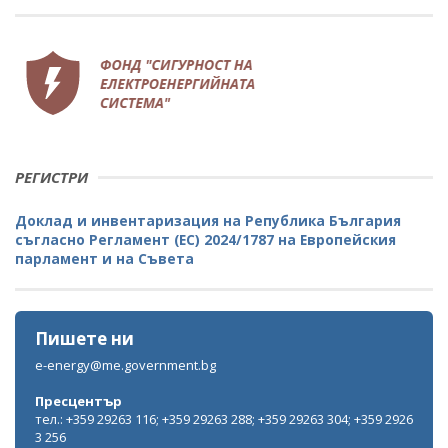
РЕГИСТРИ
Доклад и инвентаризация на Република България
съгласно Регламент (ЕС) 2024/1787 на Европейския
парламент и на Съвета
Пишете ни
e-energy@me.government.bg
Пресцентър
тел.: +359 29263 116; +359 29263 288; +359 29263 304; +359 2926
3 256