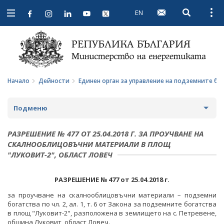
EN
Open searc
Open
Open
navigation
Начало
Дейности
Единен орган за управление на подземните бо
Подменю
СТРАТЕГИИ И ПОЛИТИКИ
РАЗРЕШЕНИЕ № 477 ОТ 25.04.2018 Г. ЗА ПРОУЧВАНЕ НА
СКАЛНООБЛИЦОВЪЧНИ МАТЕРИАЛИ В ПЛОЩ
СТАТИСТИКА И АНАЛИЗИ
"ЛУКОВИТ-2", ОБЛАСТ ЛОВЕЧ
ОБЩЕСТВЕН СЪВЕТ ПО ЕНЕРГЕТИКА
РАЗРЕШЕНИЕ №
477 от
25.04.2018
г.
ЗА ОБЩЕСТВЕНИЯ СЪВЕТ
ЕНЕРГИЙНИ ПРОЕКТИ
за проучване на скалнооблицовъчни материали – подземни
богатства по чл. 2, ал. 1, т. 6 от Закона за подземните богатства
ПРОТОКОЛИ И ДРУГИ МАТЕРИАЛИ ОТ ЗАСЕДАНИЯТА
МЕЖДУНАРОДЕН ФОНД "КОЗЛОДУЙ"
ПРОГРАМА "ЕНЕРГИЙНА ЕФЕКТИВНОСТ И
в площ "Луковит-2",
разположена в землището на с. Петревене,
НА СЪВЕТА
ВЪЗОБНОВЯЕМА ЕНЕРГИЯ"
община Луковит, област Ловеч.