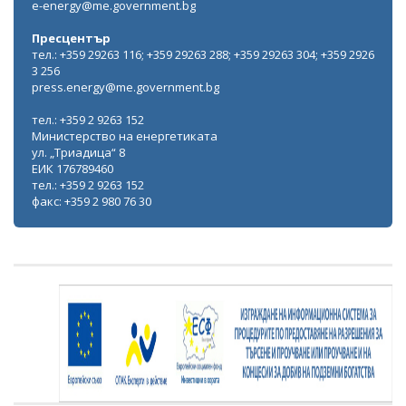
e-energy@me.government.bg
Пресцентър
тел.: +359 29263 116; +359 29263 288; +359 29263 304; +359 2926
3 256
press.energy@me.government.bg
тел.: +359 2 9263 152
Министерство на енергетиката
ул. „Триадица“ 8
ЕИК 176789460
тел.: +359 2 9263 152
факс: +359 2 980 76 30