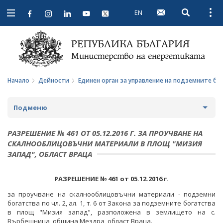
EN
Open searc
Open
Open
navigation
Начало
Дейности
Единен орган за управление на подземните бо
Подменю
СТРАТЕГИИ И ПОЛИТИКИ
РАЗРЕШЕНИЕ № 461 ОТ 05.12.2016 Г. ЗА ПРОУЧВАНЕ НА
СКАЛНООБЛИЦОВЪЧНИ МАТЕРИАЛИ В ПЛОЩ "МИЗИЯ
СТАТИСТИКА И АНАЛИЗИ
ЗАПАД", ОБЛАСТ ВРАЦА
ОБЩЕСТВЕН СЪВЕТ ПО ЕНЕРГЕТИКА
РАЗРЕШЕНИЕ №
461 от
05.12.
201
6
г.
ЗА ОБЩЕСТВЕНИЯ СЪВЕТ
ЕНЕРГИЙНИ ПРОЕКТИ
за проучване на скалнооблицовъчни материали - подземни
богатства по чл. 2, ал. 1, т. 6 от Закона за подземните богатства
ПРОТОКОЛИ И ДРУГИ МАТЕРИАЛИ ОТ ЗАСЕДАНИЯТА
МЕЖДУНАРОДЕН ФОНД "КОЗЛОДУЙ"
ПРОГРАМА "ЕНЕРГИЙНА ЕФЕКТИВНОСТ И
в площ "Мизия запад",
разположена в землището на с.
НА СЪВЕТА
ВЪЗОБНОВЯЕМА ЕНЕРГИЯ"
Върбешница, община Мездра, област Враца.