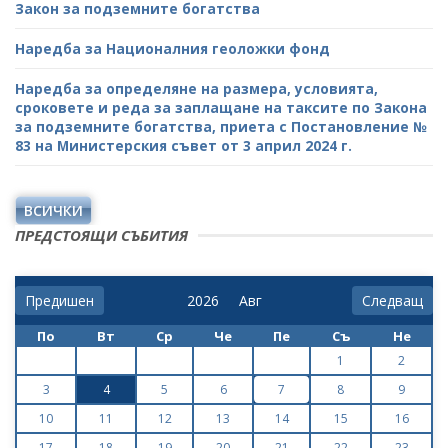
Закон за подземните богатства
Наредба за Националния геоложки фонд
Наредба за определяне на размера, условията,
сроковете и реда за заплащане на таксите по Закона
за подземните богатства, приета с Постановление №
83 на Министерския съвет от 3 април 2024 г.
ВСИЧКИ
ПРЕДСТОЯЩИ СЪБИТИЯ
Предишен
Следващ
По
Вт
Ср
Че
Пе
Съ
Не
1
2
3
4
5
6
7
8
9
10
11
12
13
14
15
16
17
18
19
20
21
22
23