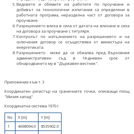
НЕФТ И ПРИРОДЕН ГАЗ
Видовете и обемите на работите по проучване и
добивът за технологични изпитания са определени в
работната програма, неразделна част от договора за
ТВЪРДИ ГОРИВА
проучване.
Разрешението влиза в сила от датата на влизане в сила
СТРОИТЕЛНИ МАТЕРИАЛИ
на договора за проучване с титуляря.
Контролът по изпълнението на разрешението и на
СКАЛНООБЛИЦОВЪЧНИ МАТЕРИАЛИ
сключения договор се осъществява от министъра на
енергетиката.
Разрешението може да се обжалва пред Върховния
МИННИ ОТПАДЪЦИ
административен съд в 14-дневен срок от
обнародването му в "Държавен вестник".
ИНИЦИАТИВА НА ЕВРОПЕЙСКАТА КОМИСИЯ ЗА
СУРОВИНИТЕ
Приложение към т. 3
ИНИЦИАТИВА НА ЕВРОПЕЙСКАТА КОМИСИЯ ЗА
ВЪГЛЕРОДЕН ДИОКСИД В ГЕОЛОЖКИ ФОРМАЦИИ
Координатен регистър на граничните точки, описващи площ
"Мизия запад"
СЪГЛАСУВАНИ ЦЯЛОСТНИ ПРОЕКТИ ЗА ДОБИВ
Координатна система 1970 г.
ПРОЕКТИ
No
X [m]
Y [m]
ПРЕКРАТЕНИ ПРОЦЕДУРИ
1
4698094.0
8535902.0