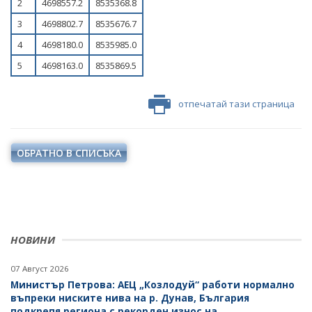
2
4698557.2
8535368.8
НАЦИОНАЛЕН ПЛАН ЗА ИНВЕСТИЦИИ
3
4698802.7
8535676.7
ТЕРИТОРИАЛНИ ПЛАНОВЕ ЗА СПРАВЕДЛИВ ПРЕХОД
4
4698180.0
8535985.0
5
4698163.0
8535869.5
отпечатай тази страница
ОБРАТНО В СПИСЪКА
НОВИНИ
07 Август 2026
Министър Петрова: АЕЦ „Козлодуй“ работи нормално
въпреки ниските нива на р. Дунав, България
подкрепя региона с рекорден износ на