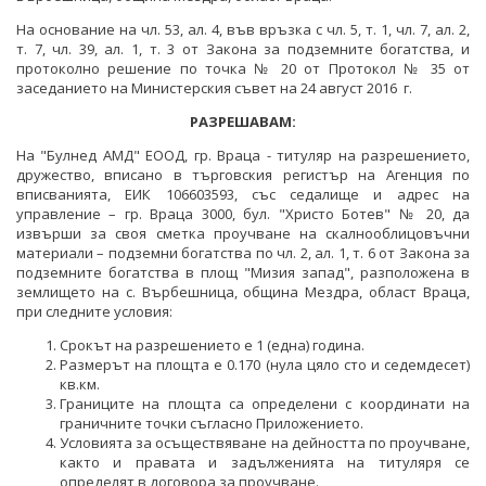
ПРОЕКТИ ОТ ОБЩ ИНТЕРЕС
На основание на чл. 53, ал. 4, във връзка с чл. 5, т. 1, чл. 7, ал. 2,
РАЗСЕКРЕТЕНИ ДОГОВОРИ В ЕНЕРГЕТИКАТА
ЕНЕРГИЙНА ЕФЕКТИВНОСТ
т. 7, чл. 39, ал. 1, т. 3 от Закона за подземните богатства, и
ДРУГИ ЗНАЧИМИ ПРОЕКТИ
протоколно решение по точка № 20 от Протокол № 35 от
ПРЯКО ИЗЛЪЧВАНЕ НА ЗАСЕДАНИЯТА НА
ВЪЗОБНОВЯЕМИ ЕНЕРГИЙНИ ИЗТОЧНИЦИ
заседанието на Министерския съвет на 24 август 2016 г.
ОБЩЕСТВЕНИЯ СЪВЕТ ПО ЕНЕРГЕТИКА
ХЪБ "ЕНЕРГИЙНИ ОБЩНОСТИ"
РАЗРЕШАВАМ:
На "Булнед АМД" ЕООД, гр. Враца - титуляр на разрешението,
ХЪБ "ЕНЕРГИЙНИ ОБЩНОСТИ"
ГЕОТЕРМАЛНА ЛАБОРАТОРИЯ
дружество, вписано в търговския регистър на Агенция по
вписванията, ЕИК 106603593, със седалище и адрес на
ГЕОТЕРМАЛНА ЛАБОРАТОРИЯ
ЕНЕРГИЕН ПАЗАР
управление – гр. Враца 3000, бул. "Христо Ботев" № 20, да
извърши за своя сметка проучване на скалнооблицовъчни
КРИТИЧНА ЕНЕРГИЙНА ИНФРАСТРУКТУРА
материали – подземни богатства по чл. 2, ал. 1, т. 6 от Закона за
подземните богатства в площ "Мизия запад",
разположена в
ЕДИНЕН ОРГАН ЗА УПРАВЛЕНИЕ НА ПОДЗЕМНИТЕ
землището на с. Върбешница, община Мездра, област Враца,
БОГАТСТВА
при следните условия:
Срокът на разрешението е 1 (една) година.
ДЕЙНОСТ
Размерът на площта е 0.170 (нула цяло сто и седемдесет)
кв.км.
МЕТАЛНИ ПОЛЕЗНИ ИЗКОПАЕМИ
Границите на площта са определени с координати на
граничните точки съгласно Приложението.
НЕМЕТАЛНИ ПОЛЕЗНИ ИЗКОПАЕМИ -
Условията за осъществяване на дейността по проучване,
ИНДУСТРИАЛНИ МИНЕРАЛИ
както и правата и задълженията на титуляря се
определят в договора за проучване.