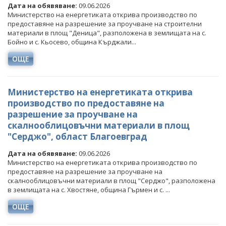
Дата на обявяване:
09.06.2026
Министерство на енергетиката открива производство по
предоставяне на разрешение за проучване на строителни
материали в площ "Деница", разположена в землищата на с.
Бойно и с. Кьосево, община Кърджали...
ОЩЕ
Министерство на енергетиката открива
производство по предоставяне на
разрешение за проучване на
скалнооблицовъчни материали в площ
"Серджо", област Благоевград
Дата на обявяване:
09.06.2026
Министерство на енергетиката открива производство по
предоставяне на разрешение за проучване на
скалнооблицовъчни материали в площ "Серджо", разположена
в землищата на с. Хвостяне, община Гърмен и с. ...
ОЩЕ