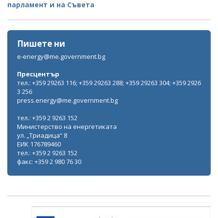
парламент и на Съвета
Пишете ни
e-energy@me.government.bg
Пресцентър
тел.: +359 29263 116; +359 29263 288; +359 29263 304; +359 2926
3 256
press.energy@me.government.bg
тел.: +359 2 9263 152
Министерство на енергетиката
ул. „Триадица“ 8
ЕИК 176789460
тел.: +359 2 9263 152
факс: +359 2 980 76 30