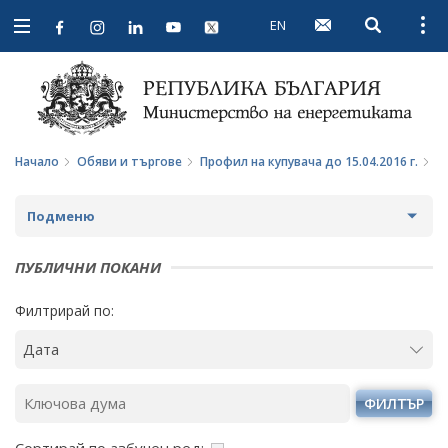
EN
Open searc
Open
Open
navigation
Начало
Обяви и търгове
Профил на купувача до 15.04.2016 г.
П
Подменю
ПРОФИЛ НА КУПУВАЧА
ПУБЛИЧНИ ПОКАНИ
ВЪТРЕШНИ ПРАВИЛА И ДОКУМЕНТИ
ПРОФИЛ НА КУПУВАЧА ДО 15.04.2016 Г.
Филтрирай по:
ПРОЦЕДУРИ
ВЪТРЕШНИ ПРАВИЛА И ДОКУМЕНТИ
СЪБИРАНЕ НА ОФЕРТИ С ОБЯВИ
ПРОЦЕДУРИ
ФИЛТЪР
ПАЗАРНИ КОНСУЛТАЦИИ
ПУБЛИЧНИ ПОКАНИ