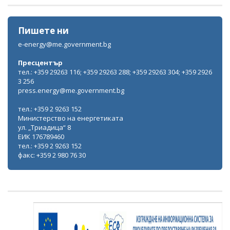
Пишете ни
e-energy@me.government.bg
Пресцентър
тел.: +359 29263 116; +359 29263 288; +359 29263 304; +359 2926
3 256
press.energy@me.government.bg
тел.: +359 2 9263 152
Министерство на енергетиката
ул. „Триадица“ 8
ЕИК 176789460
тел.: +359 2 9263 152
факс: +359 2 980 76 30