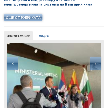
НЕФТ И ПРИРОДЕН ГАЗ
електроенергийната система на България няма
ТВЪРДИ ГОРИВА
ОЩЕ ОТ РУБРИКАТА
СТРОИТЕЛНИ МАТЕРИАЛИ
СКАЛНООБЛИЦОВЪЧНИ МАТЕРИАЛИ
ФОТОГАЛЕРИЯ
ВИДЕО
МИННИ ОТПАДЪЦИ
ИНИЦИАТИВА НА ЕВРОПЕЙСКАТА КОМИСИЯ ЗА
СУРОВИНИТЕ
ИНИЦИАТИВА НА ЕВРОПЕЙСКАТА КОМИСИЯ ЗА
ВЪГЛЕРОДЕН ДИОКСИД В ГЕОЛОЖКИ ФОРМАЦИИ
СЪГЛАСУВАНИ ЦЯЛОСТНИ ПРОЕКТИ ЗА ДОБИВ
ПРОЕКТИ
ПРЕКРАТЕНИ ПРОЦЕДУРИ