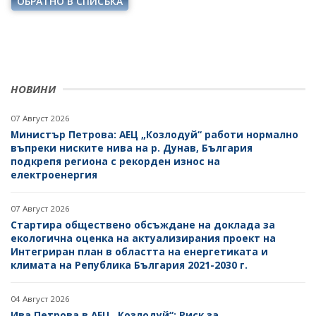
ОБРАТНО В СПИСЪКА
ПРОЕКТИ ОТ ОБЩ ИНТЕРЕС
РАЗСЕКРЕТЕНИ ДОГОВОРИ В ЕНЕРГЕТИКАТА
ЕНЕРГИЙНА ЕФЕКТИВНОСТ
ДРУГИ ЗНАЧИМИ ПРОЕКТИ
ПРЯКО ИЗЛЪЧВАНЕ НА ЗАСЕДАНИЯТА НА
ВЪЗОБНОВЯЕМИ ЕНЕРГИЙНИ ИЗТОЧНИЦИ
ОБЩЕСТВЕНИЯ СЪВЕТ ПО ЕНЕРГЕТИКА
ХЪБ "ЕНЕРГИЙНИ ОБЩНОСТИ"
НОВИНИ
ХЪБ "ЕНЕРГИЙНИ ОБЩНОСТИ"
ГЕОТЕРМАЛНА ЛАБОРАТОРИЯ
07 Август 2026
ГЕОТЕРМАЛНА ЛАБОРАТОРИЯ
ЕНЕРГИЕН ПАЗАР
Министър Петрова: АЕЦ „Козлодуй“ работи нормално
въпреки ниските нива на р. Дунав, България
КРИТИЧНА ЕНЕРГИЙНА ИНФРАСТРУКТУРА
подкрепя региона с рекорден износ на
електроенергия
ЕДИНЕН ОРГАН ЗА УПРАВЛЕНИЕ НА ПОДЗЕМНИТЕ
БОГАТСТВА
07 Август 2026
Стартира обществено обсъждане на доклада за
ДЕЙНОСТ
НАЦИОНАЛЕН ПЛАН ЗА ИНВЕСТИЦИИ
екологична оценка на актуализирания проект на
Интегриран план в областта на енергетиката и
МЕТАЛНИ ПОЛЕЗНИ ИЗКОПАЕМИ
ТЕРИТОРИАЛНИ ПЛАНОВЕ ЗА СПРАВЕДЛИВ
климата на Република България 2021-2030 г.
ПРЕХОД
НЕМЕТАЛНИ ПОЛЕЗНИ ИЗКОПАЕМИ - ИНДУСТРИАЛНИ
МИНЕРАЛИ
04 Август 2026
Ива Петрова в АЕЦ „Козлодуй“: Риск за