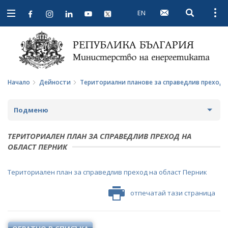
EN
Open searc
Open
Open
navigation
Начало
Дейности
Териториални планове за справедлив преход
Подменю
СТРАТЕГИИ И ПОЛИТИКИ
ТЕРИТОРИАЛЕН ПЛАН ЗА СПРАВЕДЛИВ ПРЕХОД НА
ОБЛАСТ ПЕРНИК
СТАТИСТИКА И АНАЛИЗИ
Териториален план за справедлив преход на област Перник
ОБЩЕСТВЕН СЪВЕТ ПО ЕНЕРГЕТИКА
ЗА ОБЩЕСТВЕНИЯ СЪВЕТ
отпечатай тази страница
ЕНЕРГИЙНИ ПРОЕКТИ
ПРОТОКОЛИ И ДРУГИ МАТЕРИАЛИ ОТ ЗАСЕДАНИЯТА
МЕЖДУНАРОДЕН ФОНД "КОЗЛОДУЙ"
ПРОГРАМА "ЕНЕРГИЙНА ЕФЕКТИВНОСТ И
НА СЪВЕТА
ВЪЗОБНОВЯЕМА ЕНЕРГИЯ"