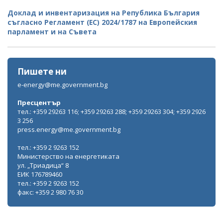
Доклад и инвентаризация на Република България
съгласно Регламент (ЕС) 2024/1787 на Европейския
парламент и на Съвета
Пишете ни
e-energy@me.government.bg
Пресцентър
тел.: +359 29263 116; +359 29263 288; +359 29263 304; +359 2926
3 256
press.energy@me.government.bg
тел.: +359 2 9263 152
Министерство на енергетиката
ул. „Триадица“ 8
ЕИК 176789460
тел.: +359 2 9263 152
факс: +359 2 980 76 30