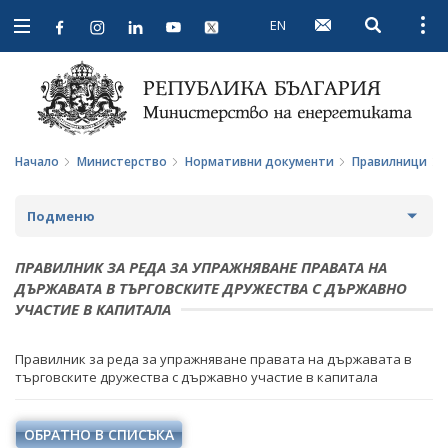
EN
Open searc
Open
Open
navigation
Начало
Министерство
Нормативни документи
Правилници
Подменю
ЗА МИНИСТЕРСТВОТО
ПРАВИЛНИК ЗА РЕДА ЗА УПРАЖНЯВАНЕ ПРАВАТА НА
ДЪРЖАВАТА В ТЪРГОВСКИТЕ ДРУЖЕСТВА С ДЪРЖАВНО
ЗА НАС
МИНИСТЪР
УЧАСТИЕ В КАПИТАЛА
МИСИЯ И ЦЕЛИ
ПОЛИТИЧЕСКИ КАБИНЕТ
Правилник за реда за упражняване правата на държавата в
търговските дружества с държавно участие в капитала
ИСТОРИЯ
НОРМАТИВНИ ДОКУМЕНТИ
СТРУКТУРА
ЗАКОНИ
ОБРАТНО В СПИСЪКА