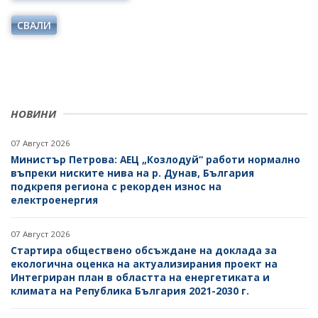
ОДИТЕН КОМИТЕТ
ДИРЕКТИВИ И РЕГЛАМЕНТИ
СВАЛИ
БЮДЖЕТ
НАРЕДБИ
ОТКРИТО УПРАВЛЕНИЕ
ПОСТАНОВЛЕНИЯ
ЗАЩИТА НА ЛИЧНИТЕ ДАННИ
ПРАВИЛНИЦИ
НОВИНИ
КАРИЕРИ
ЗАПОВЕДИ И АКТОВЕ
ОБЯВИ ЗА КОНКУРСИ
07 Август 2026
Министър Петрова: АЕЦ „Козлодуй“ работи нормално
ВРЪЗКИ
РЕЗУЛТАТИ ОТ КОНКУРСИТЕ
въпреки ниските нива на р. Дунав, България
подкрепя региона с рекорден износ на
ИНСТИТУЦИИ
БГ ПРЕДСЕДАТЕЛСТВО НА СЪВЕТА НА ЕС
КОНКУРСИ ЗА ИЗБОР НА РЪКОВОДНИ ОРГАНИ НА
електроенергия
ЕНЕРГИЙНИТЕ ДРУЖЕСТВА
ВТОРОСТЕПЕННИ РАЗПОРЕДИТЕЛИ
07 Август 2026
РЕЗУЛТАТИ ОТ КОНКУРСИ ЗА ИЗБОР НА РЪКОВОДНИ
ДРУЖЕСТВА С ДЪРЖАВНО УЧАСТИЕ
Стартира обществено обсъждане на доклада за
ОРГАНИ НА ЕНЕРГИЙНИТЕ ДРУЖЕСТВА
екологична оценка на актуализирания проект на
БИЗНЕС ОРГАНИЗАЦИИ
Интегриран план в областта на енергетиката и
СТУДЕНТСКИ СТАЖОВЕ В ДЪРЖАВНАТА
климата на Република България 2021-2030 г.
АДМИНИСТРАЦИЯ