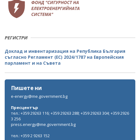
РЕГИСТРИ
Доклад и инвентаризация на Република България
съгласно Регламент (ЕС) 2024/1787 на Европейския
парламент и на Съвета
Пишете ни
e-energy@me.government.bg
Пресцентър
тел.: +359 29263 116; +359 29263 288; +359 29263 304; +359 2926
3 256
press.energy@me.government.bg
тел.: +359 2 9263 152