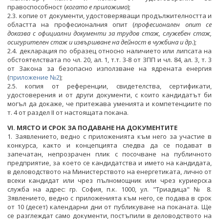
правоспособност (
когато е приложимо
);
2.3. копие от документи, удостоверяващи продължителността и
областта на професионалния опит (
професионален опит се
доказва с официални документи за трудов стаж, служебен стаж,
осигурителен стаж и извършване на дейност в чужбина и др.
);
2.4. декларация по образец относно наличието или липсата на
обстоятелствата по чл. 20, ал. 1, т.т. 3-8 от ЗПП и чл. 84, ал. 3, т. 3
от Закона за безопасно използване на ядрената енергия
(
приложение №2
);
2.5. копия от референции, свидетелства, сертификати,
удостоверения и от други документи, с които кандидатът би
могъл да докаже, че притежава уменията и компетенциите по
т. 4 от раздел II от настоящата покана.
VI. МЯСТО И СРОК ЗА ПОДАВАНЕ НА ДОКУМЕНТИТЕ
1. Заявлението, ведно с приложенията към него за участие в
конкурса, както и концепцията следва да се подават в
запечатан, непрозрачен плик с посочване на публичното
предприятие, за което се кандидатства и името на кандидата,
в деловодството на Министерството на енергетиката, лично от
всеки кандидат или чрез пълномощник или чрез куриерска
служба на адрес: гр. София, п.к. 1000, ул. "Триадица" № 8.
Зявлението, ведно с приложенията към него, се подава в срок
от 10 (десет) календарни дни от публикуване на поканата. Ще
се разглеждат само документи, постъпили в деловодството на