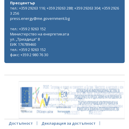
Пресцентър
тел.: +359 29263 116; +359 29263 288; +359 29263 304; +359 2926
3 256
press.energy@me.government.bg
тел.: +359 2 9263 152
Министерство на енергетиката
ул. „Триадица“ 8
ЕИК 176789460
тел.: +359 2 9263 152
факс: +359 2 980 76 30
Достъпност
Декларация за достъпност