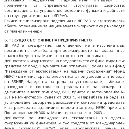
Държавно предприятие "Радиоактивни отпадъци"". С
правилника са определени структурата, дейността,
организацията на управление, основните функции и дейности
на структурните звена на ДП РАО.
Всички специализирани поделения на ДП РАО са стратегически
обекти от значение за националната сигурност и се ръководят
от главни инженери.
Б. ТЕКУЩО СЪСТОЯНИЕ НА ПРЕДПРИЯТИЕТО
ДП РАО е предприятие, чиято дейност не е насочена към
постигане на печалба, а при реализирането на такава тя се
внася в бюджета на Министерството на енергетиката.
Дейностите и издръжката на предприятието се финансират със
средства от фонд "Радиоактивни отпадъци" (фонд РАО) и фонд
"Извеждане от експлоатация на ядрени съоръжения" (фонд
ИЕЯС) към министъра на енергетиката при условията и по реда
на ЗБИЯЕ, Наредбата за реда за установяване, събиране,
разходване и контрол на средствата и за размера на
дължимите вноски във фонд РАО, приета с Постановление №
301 на Министерски съвет от 2003 г., и Наредбата за реда за
установяване, събиране, разходване и контрол на средствата
и за размера на дължимите вноски във фонд ИЕЯС, приета с
Постановление № 300 на Министерски съвет от 2003 г.
Дейността по извеждане от експлоатация на ядрени
съоръжения се финансира и със средства от Международен
фонд "Козлодуй" (МФК) чрез Европейската банка за