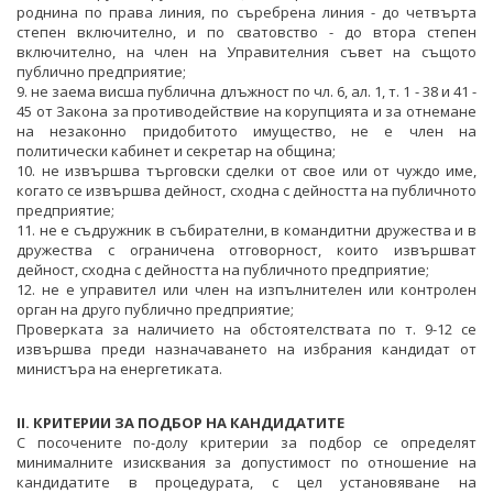
АДМИНИСТРАЦИЯ
роднина по права линия, по съребрена линия - до четвърта
степен включително, и по сватовство - до втора степен
включително, на член на Управителния съвет на същото
МИНИСТЪР
публично предприятие;
9. не заема висша публична длъжност по чл. 6, ал. 1, т. 1 - 38 и 41 -
ПОЛИТИЧЕСКИ КАБИНЕТ
45 от Закона за противодействие на корупцията и за отнемане
на незаконно придобитото имущество, не е член на
НОРМАТИВНИ ДОКУМЕНТИ
политически кабинет и секретар на община;
10. не извършва търговски сделки от свое или от чуждо име,
ЗАКОНИ
когато се извършва дейност, сходна с дейността на публичното
ВРЪЗКИ
предприятие;
11. не е съдружник в събирателни, в командитни дружества и в
ДИРЕКТИВИ И РЕГЛАМЕНТИ
ИНСТИТУЦИИ
БГ ПРЕДСЕДАТЕЛСТВО НА СЪВЕТА НА ЕС
дружества с ограничена отговорност, които извършват
дейност, сходна с дейността на публичното предприятие;
НАРЕДБИ
ВТОРОСТЕПЕННИ РАЗПОРЕДИТЕЛИ
12. не е управител или член на изпълнителен или контролен
орган на друго публично предприятие;
ПОСТАНОВЛЕНИЯ
ДРУЖЕСТВА С ДЪРЖАВНО УЧАСТИЕ
Проверката за наличието на обстоятелствата по т. 9-12 се
извършва преди назначаването на избрания кандидат от
ПРАВИЛНИЦИ
БИЗНЕС ОРГАНИЗАЦИИ
министъра на енергетиката.
ЗАПОВЕДИ И АКТОВЕ
II. КРИТЕРИИ ЗА ПОДБОР НА КАНДИДАТИТЕ
С посочените по-долу критерии за подбор се определят
минималните изисквания за допустимост по отношение на
кандидатите в процедурата, с цел установяване на