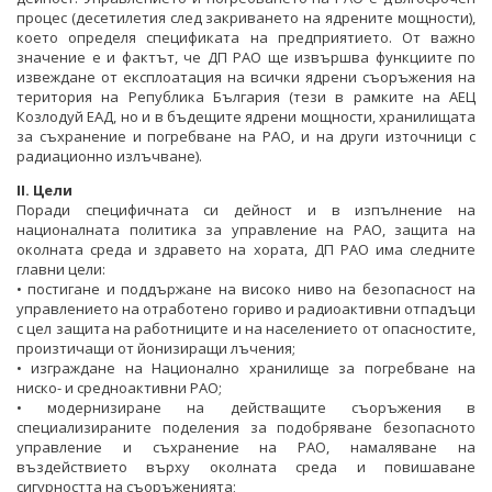
процес (десетилетия след закриването на ядрените мощности),
което определя спецификата на предприятието. От важно
значение е и фактът, че ДП РАО ще извършва функциите по
извеждане от експлоатация на всички ядрени съоръжения на
територия на Република България (тези в рамките на АЕЦ
Козлодуй ЕАД, но и в бъдещите ядрени мощности, хранилищата
за съхранение и погребване на РАО, и на други източници с
радиационно излъчване).
II. Цели
Поради специфичната си дейност и в изпълнение на
националната политика за управление на РАО, защита на
околната среда и здравето на хората, ДП РАО има следните
главни цели:
• постигане и поддържане на високо ниво на безопасност на
управлението на отработено гориво и радиоактивни отпадъци
с цел защита на работниците и на населението от опасностите,
произтичащи от йонизиращи лъчения;
• изграждане на Национално хранилище за погребване на
ниско- и средноактивни РАО;
• модернизиране на действащите съоръжения в
специализираните поделения за подобряване безопасното
управление и съхранение на РАО, намаляване на
въздействието върху околната среда и повишаване
сигурността на съоръженията;