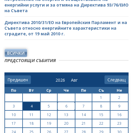
енергийни услуги и за отмяна на Директива 93/76/ЕИО
на Съвета
Директива 2010/31/ЕО на Европейския Парламент и на
Съвета относно енергийните характеристики на
сградите, от 19 май 2010 г.
ВСИЧКИ
ПРЕДСТОЯЩИ СЪБИТИЯ
Предишен
Следващ
По
Вт
Ср
Че
Пе
Съ
Не
1
2
3
4
5
6
7
8
9
10
11
12
13
14
15
16
17
18
19
20
21
22
23
24
25
26
27
28
29
30