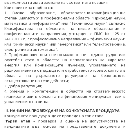
възможността им за заемане на съответната позиция.
Критериите за подбор са:
1. Висше образование, образователно-квалификационна
степен „магистър“ в професионални области "Природни науки,
математика и информатика" или "Технически науки" съгласно
Класификатора на областите на висше образование и
професионалните направления, утвърден с ПМС № 125 от
24.02.2002 г., с професионално направление – "физически науки"
или "химически науки" или "енергетика" или "електротехника,
електроника и автоматика";
2. Професионален опит: не по-малко от пет години трудов или
служебен стаж в областта на използването на ядрената
енергия или йонизиращите лъчения, управлението на
радиоактивните отпадъци или отработеното гориво, както и в
областта на държавното регулиране на безопасното
осъществяване на тези дейности;
3. Добра репутация;
4. Умения и компетенции в областта на стратегическото
планиране или в областта на финансовия мениджмънт или в
управлението на риска.
ІІІ. НАЧИН НА ПРОВЕЖДАНЕ НА КОНКУРСНАТА ПРОЦЕДУРА
Конкурсната процедура ще се проведе на три етапа:
Първи етап
– проверка и оценка на допустимостта на
кандидатите въз основа на представените документи и