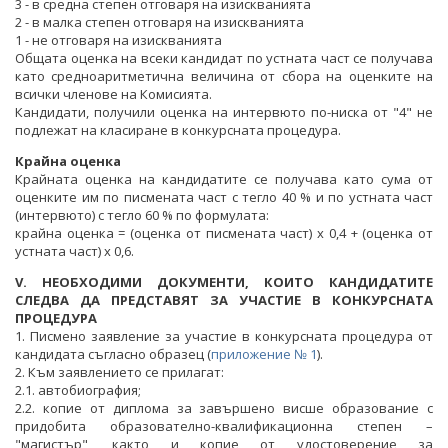
3 - в средна степен отговаря на изискванията
2 - в малка степен отговаря на изискванията
1 - не отговаря на изискванията
Общата оценка на всеки кандидат по устната част се получава
като средноаритметична величина от сбора на оценките на
всички членове на Комисията.
Кандидати, получили оценка на интервюто по-ниска от "4" не
подлежат на класиране в конкурсната процедура.
Крайна оценка
Крайната оценка на кандидатите се получава като сума от
оценките им по писмената част с тегло 40 % и по устната част
(интервюто) с тегло 60 % по формулата:
крайна оценка = (оценка от писмената част) х 0,4 + (оценка от
устната част) х 0,6.
V. НЕОБХОДИМИ ДОКУМЕНТИ, КОИТО КАНДИДАТИТЕ
СЛЕДВА ДА ПРЕДСТАВЯТ ЗА УЧАСТИЕ В КОНКУРСНАТА
ПРОЦЕДУРА
1. Писмено заявление за участие в конкурсната процедура от
кандидата съгласно образец (
приложение № 1
).
2. Към заявлението се прилагат:
2.1. автобиография;
2.2. копие от диплома за завършено висше образование с
придобита образователно-квалификационна степен –
"магистър", както и копие от удостоверение за