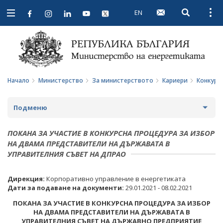
EN
Open searc
Open
Open
navigation
Начало
Министерство
За министерството
Кариери
Конкурс
Подменю
ЗА МИНИСТЕРСТВОТО
ПОКАНА ЗА УЧАСТИЕ В КОНКУРСНА ПРОЦЕДУРА ЗА ИЗБОР
НА ДВАМА ПРЕДСТАВИТЕЛИ НА ДЪРЖАВАТА В
ЗА НАС
УПРАВИТЕЛНИЯ СЪВЕТ НА ДПРАО
МИСИЯ И ЦЕЛИ
Дирекция:
Корпоративно управление в енергетиката
Дати за подаване на документи:
29.01.2021 - 08.02.2021
ИСТОРИЯ
ПОКАНА ЗА УЧАСТИЕ В КОНКУРСНА ПРОЦЕДУРА ЗА ИЗБОР
СТРУКТУРА
НА ДВАМА ПРЕДСТАВИТЕЛИ НА ДЪРЖАВАТА В
УПРАВИТЕЛНИЯ СЪВЕТ НА ДЪРЖАВНО ПРЕДПРИЯТИЕ