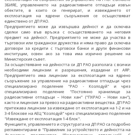
ЗБИЯЕ, управлението на радиоактивните отпадъци извън
обектите, в които се генерират, и извеждането от
експлоатация на ядрени съоръжения се осъществяват
единствено от ДП РАО.
Предприятието може да извършва дейност и да сключва
сделки само във връзка с осъществяването на неговия
предмет на дейност. Предприятието не може да участва в
търговски или граждански дружества и няма право да сключва
договори за кредити с търговски банки и други финансови
институции, освен ако за това има изрично решение на
Министерския съвет.
За осъществяване на дейността си ДП РАО разполага с всички
необходими лицензии и разрешения, издадени от АЯР.
Предприятието има лицензии за експлоатация на ядрено
съоръжение за управление на радиоактивни отпадъци чрез
специализирано поделение "РАО - Козлодуй" и чрез
специализирано поделение "Постоянно хранилище за
радиоактивни отпадъци – Нови хан" ("ПХРАО – Нови хан"),
както и лицензия за превоз на радиоактивни вещества. ДП РАО
притежава лицензии за извеждане от експлоатация на 1-2 и на
3-4 блокове на АЕЦ "Козлодуй" чрез специализирано поделение
"Извеждане от експлоатация 1-4 блок".
Функциите, управлението и структурата на ДП РАО са подробно
регламентирани в "Правилник за устройството и дейността на