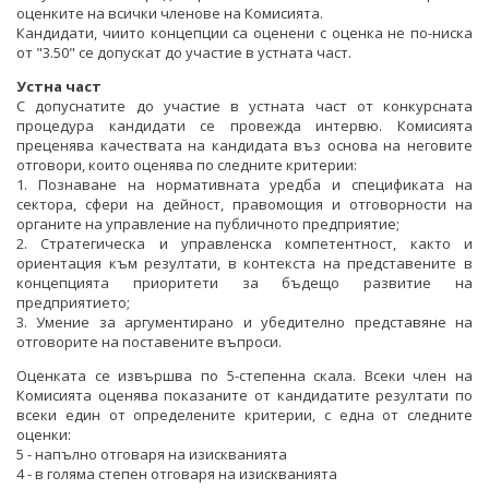
оценките на всички членове на Комисията.
Кандидати, чиито концепции са оценени с оценка не по-ниска
от "3.50" се допускат до участие в устната част.
Устна част
С допуснатите до участие в устната част от конкурсната
процедура кандидати се провежда интервю. Комисията
преценява качествата на кандидата въз основа на неговите
отговори, които оценява по следните критерии:
1. Познаване на нормативната уредба и спецификата на
сектора, сфери на дейност, правомощия и отговорности на
органите на управление на публичното предприятие;
2. Стратегическа и управленска компетентност, както и
ориентация към резултати, в контекста на представените в
концепцията приоритети за бъдещо развитие на
предприятието;
3. Умение за аргументирано и убедително представяне на
отговорите на поставените въпроси.
Оценката се извършва по 5-степенна скала. Всеки член на
Комисията оценява показаните от кандидатите резултати по
всеки един от определените критерии, с една от следните
оценки:
5 - напълно отговаря на изискванията
4 - в голяма степен отговаря на изискванията