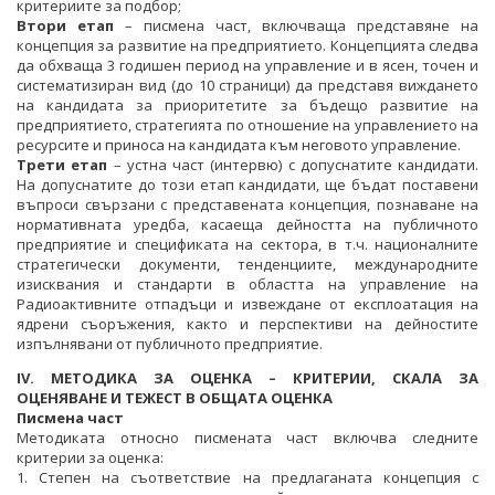
критериите за подбор;
Втори етап
– писмена част, включваща представяне на
концепция за развитие на предприятието. Концепцията следва
да обхваща 3 годишен период на управление и в ясен, точен и
систематизиран вид (до 10 страници) да представя виждането
на кандидата за приоритетите за бъдещо развитие на
предприятието, стратегията по отношение на управлението на
ресурсите и приноса на кандидата към неговото управление.
Трети етап
– устна част (интервю) с допуснатите кандидати.
На допуснатите до този етап кандидати, ще бъдат поставени
въпроси свързани с представената концепция, познаване на
нормативната уредба, касаеща дейността на публичното
предприятие и спецификата на сектора, в т.ч. националните
стратегически документи, тенденциите, международните
изисквания и стандарти в областта на управление на
Радиоактивните отпадъци и извеждане от експлоатация на
ядрени съоръжения, както и перспективи на дейностите
изпълнявани от публичното предприятие.
ІV. МЕТОДИКА ЗА ОЦЕНКА – КРИТЕРИИ, СКАЛА ЗА
ОЦЕНЯВАНЕ И ТЕЖЕСТ В ОБЩАТА ОЦЕНКА
Писмена част
Методиката относно писмената част включва следните
критерии за оценка:
1. Степен на съответствие на предлаганата концепция с