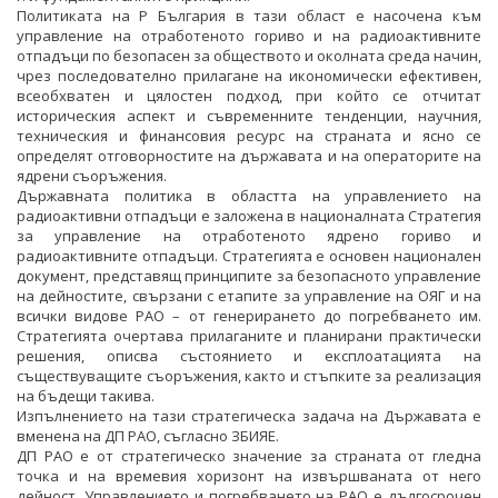
Политиката на Р България в тази област е насочена към
управление на отработеното гориво и на радиоактивните
отпадъци по безопасен за обществото и околната среда начин,
чрез последователно прилагане на икономически ефективен,
всеобхватен и цялостен подход, при който се отчитат
историческия аспект и съвременните тенденции, научния,
техническия и финансовия ресурс на страната и ясно се
определят отговорностите на държавата и на операторите на
ядрени съоръжения.
Държавната политика в областта на управлението на
радиоактивни отпадъци е заложена в националната Стратегия
за управление на отработеното ядрено гориво и
радиоактивните отпадъци. Стратегията е основен национален
документ, представящ принципите за безопасното управление
на дейностите, свързани с етапите за управление на ОЯГ и на
всички видове РАО – от генерирането до погребването им.
Стратегията очертава прилаганите и планирани практически
решения, описва състоянието и експлоатацията на
съществуващите съоръжения, както и стъпките за реализация
на бъдещи такива.
Изпълнението на тази стратегическа задача на Държавата е
вменена на ДП РАО, съгласно ЗБИЯЕ.
ДП РАО е от стратегическо значение за страната от гледна
точка и на времевия хоризонт на извършваната от него
дейност. Управлението и погребването на РАО е дългосрочен