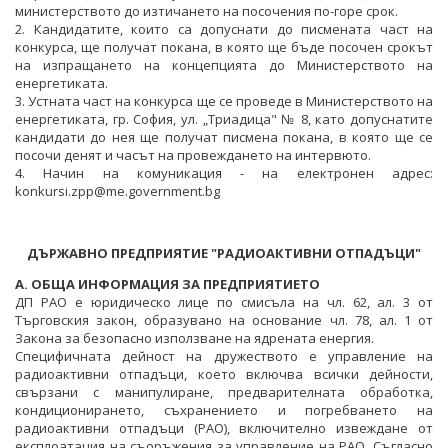
министерството до изтичането на посочения по-горе срок.
2. Кандидатите, които са допуснати до писмената част на
конкурса, ще получат покана, в която ще бъде посочен срокът
на изпращането на концепцията до Министерството на
енергетиката.
3. Устната част на конкурса ще се проведе в Министерството на
енергетиката, гр. София, ул. „Триадица" № 8, като допуснатите
кандидати до нея ще получат писмена покана, в която ще се
посочи денят и часът на провеждането на интервюто.
4. Начин на комуникация - на електронен адрес:
konkursi.zpp@me.government.bg
ДЪРЖАВНО ПРЕДПРИЯТИЕ "РАДИОАКТИВНИ ОТПАДЪЦИ"
А. ОБЩА ИНФОРМАЦИЯ ЗА ПРЕДПРИЯТИЕТО
ДП РАО е юридическо лице по смисъла на чл. 62, ал. 3 от
Търговския закон, образувано на основание чл. 78, ал. 1 от
Закона за безопасно използване на ядрената енергия.
Специфичната дейност на дружеството е управление на
радиоактивни отпадъци, което включва всички дейности,
свързани с манипулиране, предварителната обработка,
кондиционирането, съхранението и погребването на
радиоактивни отпадъци (РАО), включително извеждане от
експлоатация на съоръжения за управление на РАО. Съгласно