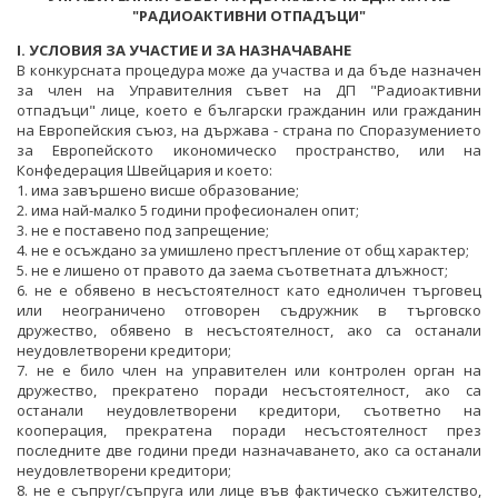
ОДИТЕН КОМИТЕТ
"РАДИОАКТИВНИ ОТПАДЪЦИ"
I. УСЛОВИЯ ЗА УЧАСТИЕ И ЗА НАЗНАЧАВАНЕ
БЮДЖЕТ
В конкурсната процедура може да участва и да бъде назначен
за член на Управителния съвет на ДП "Радиоактивни
ОТКРИТО УПРАВЛЕНИЕ
отпадъци" лице, което е български гражданин или гражданин
на Европейския съюз, на държава - страна по Споразумението
ЗАЩИТА НА ЛИЧНИТЕ ДАННИ
за Европейското икономическо пространство, или на
Конфедерация Швейцария и което:
КАРИЕРИ
1. има завършено висше образование;
2. има най-малко 5 години професионален опит;
3. не е поставено под запрещение;
ОБЯВИ ЗА КОНКУРСИ
4. не е осъждано за умишлено престъпление от общ характер;
5. не е лишено от правото да заема съответната длъжност;
РЕЗУЛТАТИ ОТ КОНКУРСИТЕ
6. не е обявено в несъстоятелност като едноличен търговец
или неограничено отговорен съдружник в търговско
КОНКУРСИ ЗА ИЗБОР НА РЪКОВОДНИ ОРГАНИ
дружество, обявено в несъстоятелност, ако са останали
НА ЕНЕРГИЙНИТЕ ДРУЖЕСТВА
неудовлетворени кредитори;
7. не е било член на управителен или контролен орган на
дружество, прекратено поради несъстоятелност, ако са
РЕЗУЛТАТИ ОТ КОНКУРСИ ЗА ИЗБОР НА
останали неудовлетворени кредитори, съответно на
РЪКОВОДНИ ОРГАНИ НА ЕНЕРГИЙНИТЕ
кооперация, прекратена поради несъстоятелност през
ДРУЖЕСТВА
последните две години преди назначаването, ако са останали
неудовлетворени кредитори;
СТУДЕНТСКИ СТАЖОВЕ В ДЪРЖАВНАТА
8. не е съпруг/съпруга или лице във фактическо съжителство,