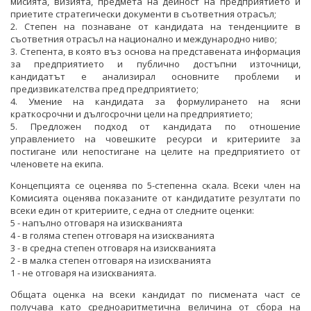
мисията, визията, предмета на дейност на предприятието и
приетите стратегически документи в съответния отрасъл;
2. Степен на познаване от кандидата на тенденциите в
съответния отрасъл на национално и международно ниво;
3. Степента, в която въз основа на представената информация
за предприятието и публично достъпни източници,
кандидатът е анализирал основните проблеми и
предизвикателства пред предприятието;
4. Умение на кандидата за формулирането на ясни
краткосрочни и дългосрочни цели на предприятието;
5. Предложен подход от кандидата по отношение
управлението на човешките ресурси и критериите за
постигане или непостигане на целите на предприятието от
членовете на екипа.
Концепцията се оценява по 5-степенна скала. Всеки член на
Комисията оценява показаните от кандидатите резултати по
всеки един от критериите, с една от следните оценки:
5 - напълно отговаря на изискванията
4 - в голяма степен отговаря на изискванията
3 - в средна степен отговаря на изискванията
2 - в малка степен отговаря на изискванията
1 - не отговаря на изискванията.
Общата оценка на всеки кандидат по писмената част се
получава като средноаритметична величина от сбора на