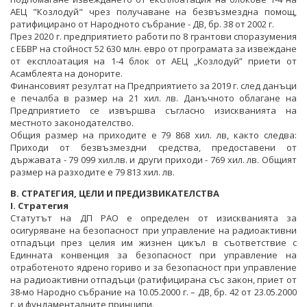
АЕЦ "Козлодуй" чрез получаване на безвъзмездна помощ,
ратифицирано от Народното събрание - ДВ, бр. 38 от 2002 г.
През 2020 г. предприятието работи по 8 грантови споразумения
с ЕБВР на стойност 52 630 млн. евро от програмата за извеждане
от експлоатация на 1-4 блок от АЕЦ „Козлодуй” приети от
Асамблеята на донорите.
Финансовият резултат на Предприятието за 2019 г. след данъци
е печалба в размер на 21 хил. лв. Данъчното облагане на
Предприятието се извършва съгласно изискванията на
местното законодателство.
Общия размер на приходите е 79 868 хил. лв, както следва:
Приходи от безвъзмездни средства, предоставени от
държавата - 79 099 хил.лв. и други приходи - 769 хил. лв. Общият
размер на разходите е 79 813 хил. лв.
В. СТРАТЕГИЯ, ЦЕЛИ И ПРЕДИЗВИКАТЕЛСТВА
I. Стратегия
Статутът на ДП РАО е определен от изискванията за
осигуряване на безопасност при управление на радиоактивни
отпадъци през целия им жизнен цикъл в съответствие с
Единната конвенция за безопасност при управление на
отработеното ядрено гориво и за безопасност при управление
на радиоактивни отпадъци (ратифицирана със закон, приет от
38-мо Народно събрание на 10.05.2000 г. – ДВ, бр. 42 от 23.05.2000
г. и фундаменталните принципи.