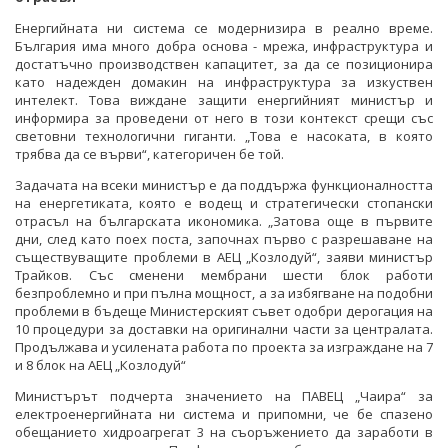
Енергийната ни система се модернизира в реално време.
България има много добра основа - мрежа, инфраструктура и
достатъчно производствен капацитет, за да се позиционира
като надежден домакин на инфраструктура за изкуствен
интелект. Това виждане защити енергийният министър и
информира за проведени от него в този контекст срещи със
световни технологични гиганти. „Това е насоката, в която
трябва да се върви“, категоричен бе той.
Задачата на всеки министър е да поддържа функционалността
на енергетиката, която е водещ и стратегически стопански
отрасъл на българската икономика. „Затова още в първите
дни, след като поех поста, започнах първо с разрешаване на
съществуващите проблеми в АЕЦ „Козлодуй“, заяви министър
Трайков. Със сменени мембрани шести блок работи
безпроблемно и при пълна мощност, а за избягване на подобни
проблеми в бъдеще Министерският съвет одобри дерогация на
10 процедури за доставки на оригинални части за централата.
Продължава и усилената работа по проекта за изграждане на 7
и 8 блок на АЕЦ „Козлодуй“
Министърът подчерта значението на ПАВЕЦ „Чаира“ за
електроенергийната ни система и припомни, че бе спазено
обещанието хидроагрегат 3 на съоръжението да заработи в