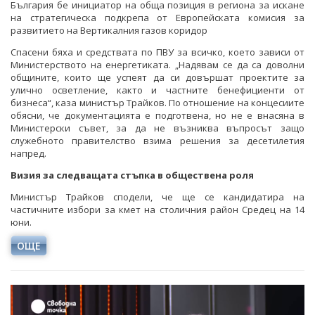
България бе инициатор на обща позиция в региона за искане
на стратегическа подкрепа от Европейската комисия за
развитието на Вертикалния газов коридор
Спасени бяха и средствата по ПВУ за всичко, което зависи от
Министерството на енергетиката. „Надявам се да са доволни
общините, които ще успеят да си довършат проектите за
улично осветление, както и частните бенефициенти от
бизнеса“, каза министър Трайков. По отношение на концесиите
обясни, че документацията е подготвена, но не е внасяна в
Министерски съвет, за да не възниква въпросът защо
служебното правителство взима решения за десетилетия
напред.
Визия за следващата стъпка в обществена роля
Министър Трайков сподели, че ще се кандидатира на
частичните избори за кмет на столичния район Средец на 14
юни.
ОЩЕ