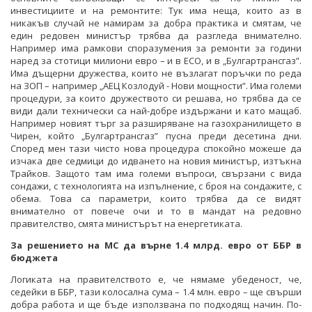
инвестициите и на ремонтите: Тук има неща, които аз в
никакъв случай не намирам за добра практика и смятам, че
един редовен министър трябва да разгледа внимателно.
Например има рамкови споразумения за ремонти за години
наред за стотици милиони евро – и в ЕСО, и в „Булгартрансгаз”.
Има дъщерни дружества, които не възлагат поръчки по реда
на ЗОП – например „АЕЦ Козлодуй - Нови мощности”. Има големи
процедури, за които дружеството си решава, но трябва да се
види дали технически са най-добре издържани и като мащаб.
Например новият търг за разширяване на газохранилището в
Чирен, който „Булгартрансгаз” пусна преди десетина дни.
Според мен тази чисто нова процедура спокойно можеше да
изчака две седмици до идването на новия министър, изтъкна
Трайков. Защото там има големи въпроси, свързани с вида
сондажи, с технологията на изпълнение, с броя на сондажите, с
обема. Това са параметри, които трябва да се видят
внимателно от повече очи и то в мандат на редовно
правителство, смята министърът на енергетиката.
За решението на МС да върне 1.4 млрд. евро от ББР в
бюджета
Логиката на правителството е, че нямаме убеденост, че,
седейки в ББР, тази колосална сума – 1.4 млн. евро – ще свърши
добра работа и ще бъде използвана по подходящ начин. По-