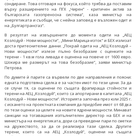
сондиране. Това отговаря на фокуса, който трябва да поставим
върху разширението на ПГХ „Чирен“ - критичен актив за
българската газопреносна система“, каза министър на
енергетиката и съобщи, че с нейна заповед е възложен одит и
на „Булгартрансгаз“.
В резултат на извършените до момента одити на „АЕЦ
Козлодуй - Нови мощности“, „Мини Марица-изток“ и БЕХ излизат
доста притеснителни данни. „Покрай одита на „АЕЦ Козлодуй –
Нови мощности“ излезе пълно безобразие с оценките на
терени - 1 кв.м гола ливада е оценена на повече от 1600 евро.
Шокира ме размерът на това безобразие“, заяви министър
Петрова.
По думите ѝ парите са вървели по две направления и поясни:
едната подготвяна сделка е за частен имот по тези цени. За да
се случи тя, са оценени по същата фрапираща стойности и
терени на АЕЦ „Козлодуй“, които са апортирани в капитала „АЕЦ
Козлодуй – Нови мощности“. Историята започва през юли 2025 г.
с искането на проектната компания да придобие имот от 68 дка
по тези оценки за целите на новите ядрени мощности. Минават
санкции на тогавашния изпълнителен директор на БЕХ и на
министъра на енергетиката, дори са преведени пари по сметки
на дружеството, за да се реализира тази сделка. Другите
терени, които са на АЕЦ „Козлодуй“, оценени на същата