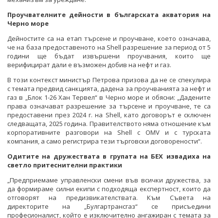
Проучвателните дейности в българската акватория на
Черно море
Дейностите са на етап търсене и проучване, което означава,
че на база предоставеното на Shell разрешение за период от 5
години ще бъдат извършени проучвания, които ще
верифицират дали е възможен добив на нефт и газ.
В този контекст министър Петрова призова да не се спекулира
с темата предвид санкцията, дадена за проучванията за нефт и
газ в „Блок 1-26 Хан Тервел“ в Черно море и обясни: „Дадените
права означават разрешение за търсене и проучване, те са
предоставени през 2024 г. на Shell, като договорът е сключен
следващата, 2025 година. Правителството няма отношение към
корпоративните разговори на Shell с OMV и с турската
компания, а само регистрира тези търговски договорености“.
Одитите на дружествата в групата на БЕХ извадиха на
светло притеснителни практики
„Предприемаме управленски смени във всички дружества, за
да формираме силни екипи с подходяща експертност, които да
отговорят на предизвикателствата. Към Съвета на
директорите на „Булгартрансгаз“ се присъедини
професионалист, който е изключително ангажиран с темата за