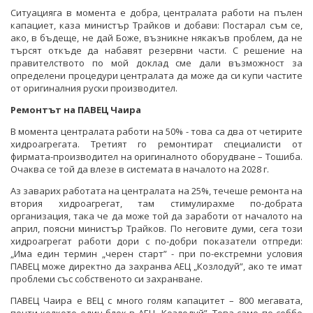
Ситуацияга в момента е добра, централата работи на пълен
капациет, каза министър Трайков и добави: Постарал съм се,
ако, в бъдеще, не дай Боже, възникне някакъв проблем, да не
търсят откъде да набавят резервни части. С решение на
правителството по мой доклад сме дали възможност за
определени процедури централата да може да си купи частите
от оригиналния руски производител.
Ремонтът на ПАВЕЦ Чаира
В момента централата работи на 50% - това са два от четирите
хидроагрегата. Третият го ремонтират специалисти от
фирмата-производител на оригиналното оборудване – Тошиба.
Очаква се той да влезе в системата в началото на 2028 г.
Аз заварих работата на централата на 25%, течеше ремонта на
втория хидроагрегат, там стимулирахме по-добрата
организация, така че да може той да заработи от началото на
април, поясни министър Трайков. По неговите думи, сега този
хидроагрегат работи дори с по-добри показатели отпреди:
„Има един термин „черен старт” - при по-екстремни условия
ПАВЕЦ може директно да захранва АЕЦ „Козлодуй”, ако те имат
проблеми със собственото си захранване.
ПАВЕЦ Чаира е ВЕЦ с много голям капацитет – 800 мегавата,