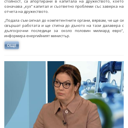
стойност, са апортирани в капитала на дружеството, което
означава „кух“ капитал и съответно проблеми със заверка на
отчета на дружеството.
„Подала съм сигнал до компетентните органи, вярвам, че ще си
свършат работата и ще стигна до дъното на тази далавера с
дългосрочни последици за около половин милиард евро“,
информира енергийният министър.
ОЩЕ