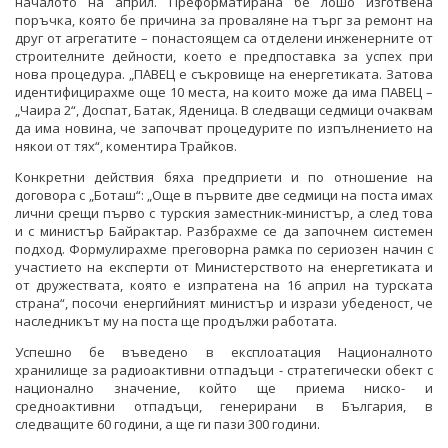
началото на април. Преформатирана бе лошо изготвена
поръчка, която бе причина за проваляне на търг за ремонт на
друг от агрегатите – понастоящем са отделени инженерните от
строителните дейности, което е предпоставка за успех при
нова процедура. „ПАВЕЦ е съкровище на енергетиката. Затова
идентифицирахме още 10 места, на които може да има ПАВЕЦ –
„Чаира 2“, Доспат, Батак, Яденица. В следващи седмици очаквам
да има новина, че започват процедурите по изпълнението на
някои от тях“, коментира Трайков.
Конкретни действия бяха предприети и по отношение на
договора с „Боташ“: „Още в първите две седмици на поста имах
лични срещи първо с турския заместник-министър, а след това
и с министър Байрактар. Разбрахме се да започнем системен
подход. Формулирахме преговорна рамка по сериозен начин с
участието на експерти от Министерството на енергетиката и
от дружествата, която е изпратена на 16 април на турската
страна“, посочи енергийният министър и изрази убеденост, че
наследникът му на поста ще продължи работата.
Успешно бе въведено в експлоатация Националното
хранилище за радиоактивни отпадъци - стратегически обект с
национално значение, който ще приема ниско- и
средноактивни отпадъци, генерирани в България, в
следващите 60 години, а ще ги пази 300 години.