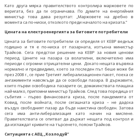
Като друга мярка правителството контролира маржовете по
веригата, без да ги ограничава. По думите на енергийния
министър това дава резултат: „Маржовете на дребно в
момента са по-ниски, отколкото преди началото на кризата.”
Цената на електроенергията за битовите потребители
Цената за битовите потребители се определя от КЕВР веднъж
годишно и тя е по-ниска от пазарната, изтъкна министър
Трайков. Сега предстои решение на КЕВР за новия ценови
период. Цените на пазара са волатилни, включително има
периоди с огромни отрицателни цени. Докато нещата вървяха
нормално и предвидимо, което за последен път беше може би
през 2008 г., се прие Третият либерализационен пакет, поеха се
ангажименти навсякъде да се освободи пазара. В държавите,
които първи освободиха пазарите си, домакинствата плащаха
най-малко, припомни министър Трайков. След това поредица от
събития – първо финансовата криза, после пандемията от
Ковид, после войната, после сегашната криза – не дадоха
въздух свободният пазар да бъде наистина свободен. Затова
сега има анти-либерализация като начин на мислене.
Правителствата се опитват да държат нещата под контрол и
да изглаждат кривите на търсенето, поясни Трайков.
Ситуацията с АЕЦ „Козлодуй”