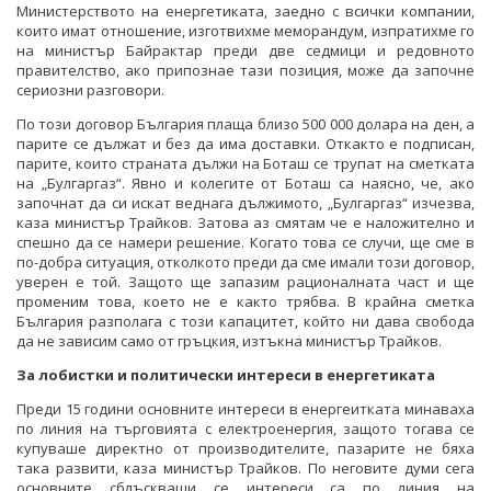
Министерството на енергетиката, заедно с всички компании,
които имат отношение, изготвихме меморандум, изпратихме го
на министър Байрактар преди две седмици и редовното
правителство, ако припознае тази позиция, може да започне
сериозни разговори.
По този договор България плаща близо 500 000 долара на ден, а
парите се дължат и без да има доставки. Откакто е подписан,
парите, които страната дължи на Боташ се трупат на сметката
на „Булгаргаз“. Явно и колегите от Боташ са наясно, че, ако
започнат да си искат веднага дължимото, „Булгаргаз“ изчезва,
каза министър Трайков. Затова аз смятам че е наложително и
спешно да се намери решение. Когато това се случи, ще сме в
по-добра ситуация, отколкото преди да сме имали този договор,
уверен е той. Защото ще запазим рационалната част и ще
променим това, което не е както трябва. В крайна сметка
България разполага с този капацитет, който ни дава свобода
да не зависим само от гръцкия, изтъкна министър Трайков.
За лобистки и политически интереси в енергетиката
Преди 15 години основните интереси в енергеитката минаваха
по линия на търговията с електроенергия, защото тогава се
купуваше директно от производителите, пазарите не бяха
така развити, каза министър Трайков. По неговите думи сега
основните сблъскващи се интереси са по линия на