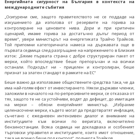
Енергийната сигурност на България в контекста на
международните събития
„Осигурени сме, защото правителството не се поддаде на
изкушението да използва от резервите на горива за
контролиране на ценовите нива. Дори и при критичен
сценарий, имаме горива за достатъчно дълъг период от
време“, увери министърът на енергетиката Трайчо Трайков.
Той припомни категоричната намеса на държавата още в
първата седмица след разгръщане на напрежението в Близкия
изток: „Бяхме първата страна с добре структуриран пакет от
мерки, който впоследствие беше препоръчан и на всички
останали. Подходът ни - прицелен и контролиран, беше
признат за златен стандарт в рамките на ЕС“
Беше важно да използваме обществените средства така, че да
има най-голям ефект от инвестирането. Някои държави членки,
заложили в началото на по-репресивните мерки, се отказаха от
тях, защото те не са устойчиви, водят до дефицит, до имитация
на мерки – обясни енергийният министър. „Избрахме
целенасочени мерки, където могат да предотвратят инфлация,
съчетано с ежедневен интензивен диалог и внимание на
институциите към всички по веригата, включително
бензиностанции. Всяка седмица ни докладваха и особеният
търговски управител и институциите, които имот отношение,
така че всичко беше под контрол“, подчерта Трайков.