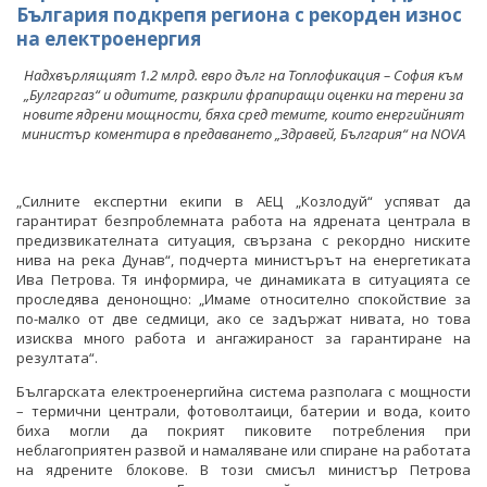
България подкрепя региона с рекорден износ
на електроенергия
Надхвърлящият 1.2 млрд. евро дълг на Топлофикация – София към
„Булгаргаз“ и одитите, разкрили фрапиращи оценки на терени за
новите ядрени мощности, бяха сред темите, които енергийният
министър коментира в предаването „Здравей, България“ на NOVA
„Силните експертни екипи в АЕЦ „Козлодуй“ успяват да
гарантират безпроблемната работа на ядрената централа в
предизвикателната ситуация, свързана с рекордно ниските
нива на река Дунав“, подчерта министърът на енергетиката
Ива Петрова. Тя информира, че динамиката в ситуацията се
проследява денонощно: „Имаме относително спокойствие за
по-малко от две седмици, ако се задържат нивата, но това
изисква много работа и ангажираност за гарантиране на
резултата“.
Българската електроенергийна система разполага с мощности
– термични централи, фотоволтаици, батерии и вода, които
биха могли да покрият пиковите потребления при
неблагоприятен развой и намаляване или спиране на работата
на ядрените блокове. В този смисъл министър Петрова