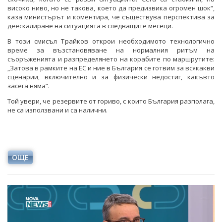
високо ниво, но не такова, което да предизвика огромен шок“,
каза министърът и коментира, че съществува перспектива за
деескалиране на ситуацията в следващите месеци.
В този смисъл Трайков открои необходимото технологично
време за възстановяване на нормалния ритъм на
съоръженията и разпределянето на корабите по маршрутите:
„Затова в рамките на ЕС и ние в България се готвим за всякакви
сценарии, включително и за физически недостиг, какъвто
засега няма“.
Той увери, че резервите от гориво, с които България разполага,
не са използвани и са налични.
ОЩЕ