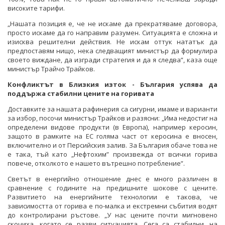
високите тарифи.
„Нашата позиция е, че не искаме да прекратяваме договора,
просто искаме да го направим разумен. Ситуацията е сложна и
изисква решителни действия. Не искам оттук нататък да
предпоставям нищо, нека следващият министър да формулира
своето виждане, да изгради стратегия и да я следва”, каза още
министър Трайчо Трайков.
Конфликтът в Близкия изток - България успява да
поддържа стабилни цените на горивата
Доставките за нашата рафинерия са сигурни, имаме и варианти
за избор, посочи министър Трайков и разясни: „Има недостиг на
определени видове продукти (в Европа), например керосин,
защото в рамките на ЕС голяма част от керосина е вносен,
включително и от Персийския залив. За България обаче това не
е така, тъй като „Нефтохим” произвежда от всички горива
повече, отколкото е нашето вътрешно потребление”.
Светът в енергийно отношение днес е много различен в
сравнение с годините на предишните шокове с цените.
Развитието на енергийните технологии е такова, че
зависимостта от горива е по-малка и екстремни събития водят
до контролирани ръстове. „У нас цените почти мигновено
скочиха, когато се разви ситуацията. Сега са стабилни, на