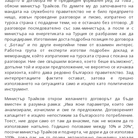
защото в договора не е предвиден формален ред за това“,
обясни министър Трайков. По думите му до започването на
мандата на служебното правителство не е било предприето
нищо, извън проведени разговори и писмо, изпратено от
турска страна с подадени теми, но е останало без отговор. „В
разговори последователно със зам.-министъра, а после и с
министъра на енергетиката на Турция се разбрахме как да
процедираме. Изготвихме доста подробна позиция по договора
с „Боташ” и по други енергийни теми от взаимен интерес.
Работна група от експерти изготви подробен доклад и
меморандум, който изпратихме на турската страна с покана за
разговори. Ние сме свършили всичко, което беше възможно“,
допълни той и изрази предположение, че вероятно се изчаква
хоризонта, който дава редовно българско правителство. Зад
интерпретациите фактите остават, затова е грешно
използването на ситуацията само и изцяло като политически
инструмент.
Министър Трайков открои желанието договорът да бъде
вместен в разумна рамка: „Има ясни параметри, които сме
анализирали, изчислили и сме ги предложили. Договореният
капацитет е изцяло непостижим за българското потребление.
Тоест, ние дори само от там да внасяме, пак не можем да го
използваме напълно. Годишно ползваме между 10% и 20%“,
посочи министър Трайков и подчерта, че дори и да се използва
100%, това пак не го прави автоматично печеливш заради