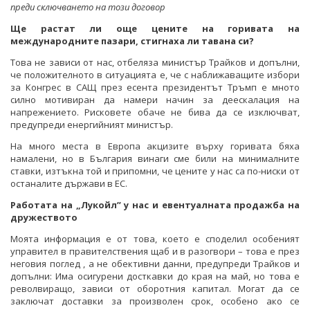
преди сключването на този договор
Ще растат ли още цените на горивата на
международните пазари, стигнаха ли тавана си?
Това не зависи от нас, отбеляза министър Трайков и допълни,
че положителното в ситуацията е, че с наближаващите избори
за Конгрес в САЩ през есента президентът Тръмп е мното
силно мотивиран да намери начин за деескалация на
напрежението. Рисковете обаче не бива да се изключват,
предупреди енергийният министър.
На много места в Европа акцизите върху горивата бяха
намалени, но в България винаги сме били на минималните
ставки, изтъкна той и припомни, че цените у нас са по-ниски от
останалите държави в ЕС.
Работата на „Лукойл” у нас и евентуалната продажба на
дружеството
Моята информация е от това, което е споделил особеният
управител в правителствения щаб и в разогвори – това е през
неговия поглед , а не обективни данни, предупреди Трайков и
допълни: Има осигурени досткавки до края на май, но това е
револвиращо, зависи от оборотния капитал. Могат да се
заключат доставки за произволен срок, особено ако се