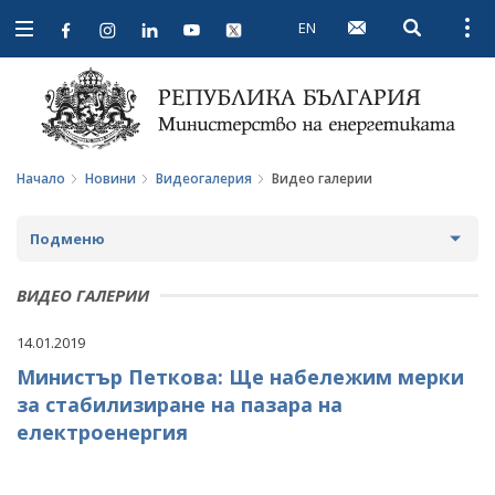
EN
Open searc
Open
Open
navigation
Начало
Новини
Видеогалерия
Видео галерии
Подменю
НОВИНИ
ВИДЕО ГАЛЕРИИ
ПРЕДСТОЯЩИ СЪБИТИЯ
14.01.2019
Министър Петкова: Ще набележим мерки
ЗА ОБЩЕСТВЕНО ОБСЪЖДАНЕ
за стабилизиране на пазара на
ПРОЕКТИ ЗА ОБЩЕСТВЕНО ОБСЪЖДАНЕ
ИНТЕРВЮТА
електроенергия
ЗАВЪРШИЛИ ПРОЦЕДУРИ ЗА ОБЩЕСТВЕНО
ПАРЛАМЕНТАРЕН КОНТРОЛ
ОБСЪЖДАНЕ