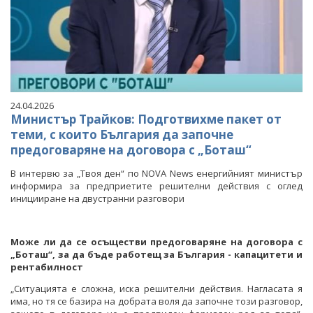
24.04.2026
Министър Трайков: Подготвихме пакет от
теми, с които България да започне
предоговаряне на договора с „Боташ“
В интервю за „Твоя ден“ по NOVA News енергийният министър
информира за предприетите решителни действия с оглед
иницииране на двустранни разговори
Може ли да се осъществи предоговаряне на договора с
„Боташ“, за да бъде работещ за България - капацитети и
рентабилност
„Ситуацията е сложна, иска решителни действия. Нагласата я
има, но тя се базира на добрата воля да започне този разговор,