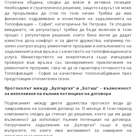
Столична община, следва да влезе в активна позиция.
Необходимо е стратегическо решение, защото казусът не може
да продължава да стои по този начин. Трябва да има
финансово оздравяване и изчистване на задълженията на
Топлофикация – София“, категорична бе Петрова. Тя сподели
виждането, че регулаторът трябва да бъде включен в този
процес с регулаторни решения, които биха могли да дадат
известна доза комфорт и за двете дружества, например по-
силен контрол върху ремонтните програми и изпълнението на
задълженията във връзка с качеството на топлофикационната
услуга. Министерството на енергетиката също извършва
проверки във връзка със своевременно приключване на
ремонтните програми, така че да се гарантира готовността на
Топлофикация - София за качествено топлоснабдяване през
предстоящия отоплителен сезон.
Протоколът между „Булгаргаз“ и „Боташ“ – възможност
за използване на пълния потенциал на договора
Подписаният между двете дружества протокол води до
замразяване на основния договор за 15 месеца. В този период
компаниите следва да стигнат до решение, което ще им даде
възможност да използват пълния потенциал на договора.
Натрупаните задължения на „Булгаргаз“ също е сред
въпросите, по които има ангажимент за намиране на
механизъм за уреждане.