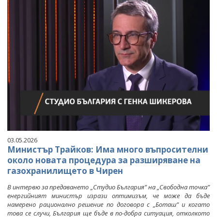
03.05.2026
Министър Трайков: Има много въпросителни
около новата процедура за разширяване на
газохранилището в Чирен
В интервю за предаването „Студио България” на „Свободна точка”
енергийният министър изрази оптимизъм, че може да бъде
намерено рационално решение по договора с „Боташ” и когато
това се случи, България ще бъде в по-добра ситуация, отколкото