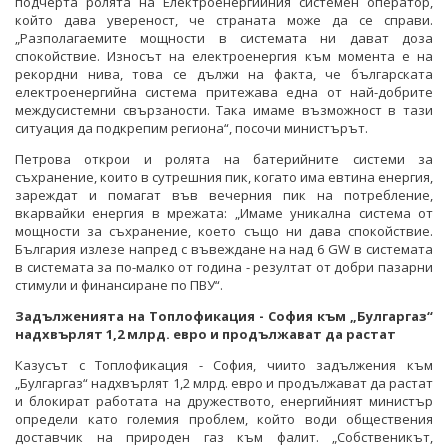
подчерта ролята на Електроенергийния системен оператор,
който дава увереност, че страната може да се справи.
„Разполагаемите мощности в системата ни дават доза
спокойствие. Износът на електроенергия към момента е на
рекордни нива, това се дължи на факта, че българската
електроенергийна система притежава една от най-добрите
междусистемни свързаности. Така имаме възможност в тази
ситуация да подкрепим региона“, посочи министърът.
Петрова открои и ролята на батерийните системи за
съхранение, които в сутрешния пик, когато има евтина енергия,
зареждат и помагат във вечерния пик на потребление,
вкарвайки енергия в мрежата: „Имаме уникална система от
мощности за съхранение, което също ни дава спокойствие.
България излезе напред с въвеждане на над 6 GW в системата
в системата за по-малко от година - резултат от добри пазарни
стимули и финансиране по ПВУ“.
Задълженията на Топлофикация - София към „Булгаргаз“
надхвърлят 1,2 млрд. евро и продължават да растат
Казусът с Топлофикация - София, чиито задължения към
„Булгаргаз“ надхвърлят 1,2 млрд. евро и продължават да растат
и блокират работата на дружеството, енергийният министър
определи като големия проблем, който води обществения
доставчик на природен газ към фалит. „Собственикът,