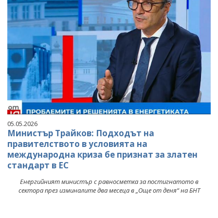
05.05.2026
Министър Трайков: Подходът на
правителството в условията на
международна криза бе признат за златен
стандарт в ЕС
Енергийният министър с равносметка за постигнатото в
сектора през изминалите два месеца в „Още от деня“ на БНТ