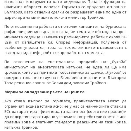
използват инструменти като хеджиране. Това е функция на
наличния оборотен капитал. Горивата се продават основно в
България, като отделни сделки се разрешават една по една от
директора на митниците, поясни министър Трайков.
По отношение на работата с по-голям капацитет на бургаската
рафинерия, министърът изтъкна, че темата е обсъждана през
миналата седмица. В момента рафинерията работи с около 81-
82% от капацитета си. Според информация, получена от
особения управител, това са технологичните възможности с
оглед на вида нефт, който се преработва в момента.
По отношение на евентуалната продажба на „Лукойл”
министърът на енергетиката изтъкна, че едва ли ще има
срокове, които да притискат собственика за сделка. „Лукойл” се
продава, това не се случва в България и не зависи от България.
Това решение зависи от Белия дом, заключи Трайков.
Мерки за овладяване ръста на цените
Ако става въпрос за горивата, правителствата могат да
ограничат акциза (стана ясно, че у нас са най-ниските ставки в
ЕС), да гарантират физическата наличност (което ние правим) и
да подкрепят таргетирано уязвимите потребители (което също
правим). Това е златният стандарт в реакциите на тази криза,
изтъкна Трайков.