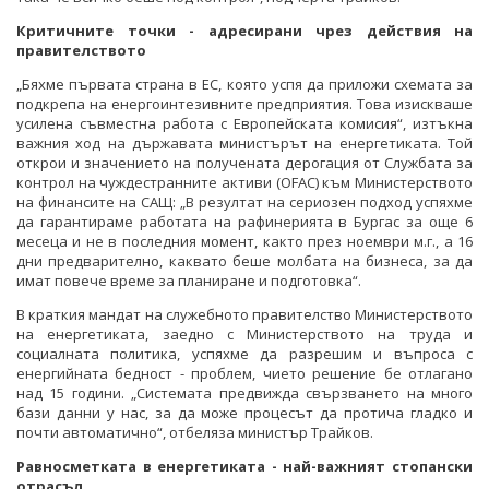
Критичните точки - адресирани чрез действия на
правителството
„Бяхме първата страна в ЕС, която успя да приложи схемата за
подкрепа на енергоинтезивните предприятия. Това изискваше
усилена съвместна работа с Европейската комисия“, изтъкна
важния ход на държавата министърът на енергетиката. Той
открои и значението на получената дерогация от Службата за
контрол на чуждестранните активи (OFAC) към Министерството
на финансите на САЩ: „В резултат на сериозен подход успяхме
да гарантираме работата на рафинерията в Бургас за още 6
месеца и не в последния момент, както през ноември м.г., а 16
дни предварително, каквато беше молбата на бизнеса, за да
имат повече време за планиране и подготовка“.
В краткия мандат на служебното правителство Министерството
на енергетиката, заедно с Министерството на труда и
социалната политика, успяхме да разрешим и въпроса с
енергийната бедност - проблем, чието решение бе отлагано
над 15 години. „Системата предвижда свързването на много
бази данни у нас, за да може процесът да протича гладко и
почти автоматично“, отбеляза министър Трайков.
Равносметката в енергетиката - най-важният стопански
отрасъл