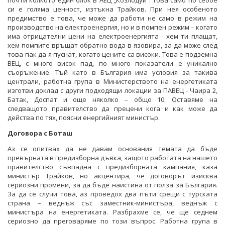
почти колкото един блок в АЕЦ „Козлодуй”. Това само по себбе
си е голяма ценност, изтъкна Трайков. При нея особеното
предимство е това, че може да работи не само в режим на
производство на електроенергия, но и в помпен режим – когато
има отрицателни цени на електроенергията - хем ти плащат,
хем помпите връщат обратно вода в язовира, за да може след
това пак да я пуснат, когато цените са високи. Това е подземна
ВЕЦ, с много висок пад, по много показатели е уникално
съоръжение. Тъй като в България има условия за такива
централи, работна група в Министерството на енергетиката
изготви доклад с други подходящи локации за ПАВЕЦ - Чаира 2,
Батак, Доспат и още няколко – общо 10. Оставяме на
следващото правителство да прецени кога и как може да
действа по тях, поясни енергийният министър.
Договора с Боташ
Аз се опитвах да не давам основания темата да бъде
превърната в предизборна дъвка, защото работата на нашето
правителство съвпадна с предизборната кампания, каза
министър Трайков, но акцентира, че договорът изисква
сериозни промени, за да бъде наистина от полза за България.
За да се случи това, аз проведох два пъти срещи с турската
страна – веднъж със заместник-министъра, веднъж с
министъра на енергетиката. Разбрахме се, че ще седнем
сериозно да преговаряме по този въпрос. Работна група в