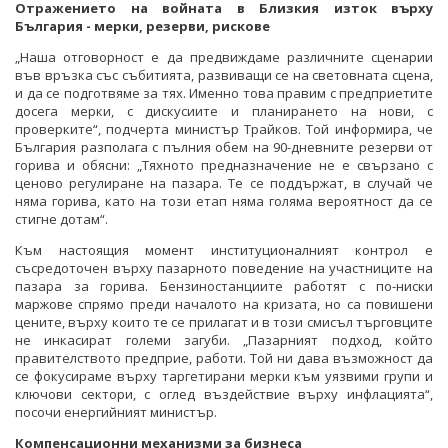
Отражението на войната в Близкия изток върху
България - мерки, резерви, рискове
„Наша отговорност е да предвиждаме различните сценарии
във връзка със събитията, развиващи се на световната сцена,
и да се подготвяме за тях. Именно това правим с предприетите
досега мерки, с дискусиите и планирането на нови, с
проверките“, подчерта министър Трайков. Той информира, че
България разполага с пълния обем на 90-дневните резерви от
горива и обясни: „Тяхното предназначение не е свързано с
ценово регулиране на пазара. Те се поддържат, в случай че
няма горива, като на този етап няма голяма вероятност да се
стигне дотам“.
Към настоящия момент институционалният контрол е
съсредоточен върху пазарното поведение на участниците на
пазара за горива. Бензиностанциите работят с по-ниски
маржове спрямо преди началото на кризата, но са повишени
цените, върху които те се прилагат и в този смисъл търговците
не инкасират големи загуби. „Пазарният подход, който
правителството предприе, работи. Той ни дава възможност да
се фокусираме върху таргетирани мерки към уязвими групи и
ключови сектори, с оглед въздействие върху инфлацията“,
посочи енергийният министър.
Компенсационни механизми за бизнеса