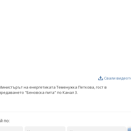
Свали видеот
Министърът на енергетиката Теменужка Петкова, гост в
предаването "Беновска пита" по Канал 3.
й по: