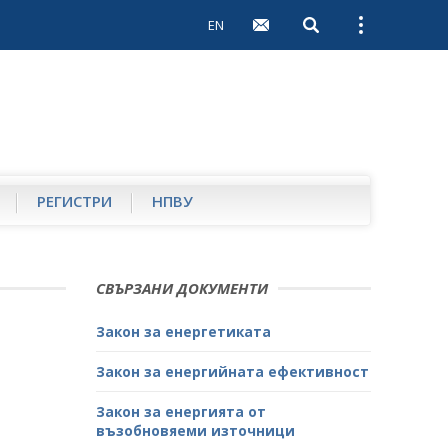
EN
Open search
Open external 
РЕГИСТРИ
НПВУ
СВЪРЗАНИ ДОКУМЕНТИ
Закон за енергетиката
Закон за енергийната ефективност
Закон за енергията от
възобновяеми източници