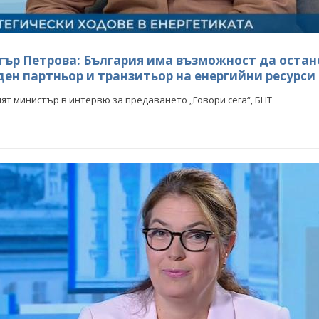
Петкова: Потреблението
Теменужка Петкова: Потреблението
тепенно се нормализира
на ток постепенно се нормализира
ър Петрова: България има възможност да остан
КИ ФОТОГАЛЕРИИ
ВСИЧКИ ФОТОГАЛЕРИИ
ен партньор и транзитьор на енергийни ресурси
ят министър в интервю за предаването „Говори сега“, БНТ