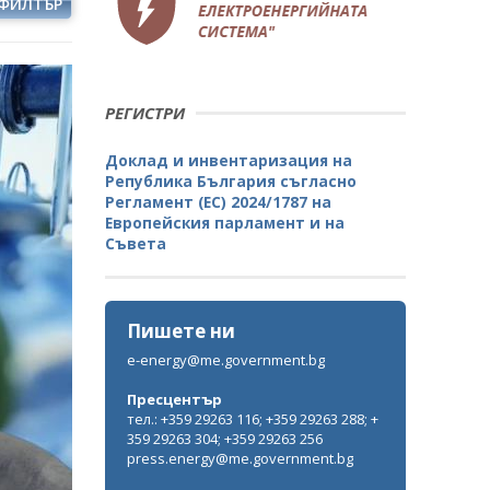
ФИЛТЪР
РЕГИСТРИ
Доклад и инвентаризация на
Република България съгласно
Регламент (ЕС) 2024/1787 на
Европейския парламент и на
Съвета
Пишете ни
e-energy@me.government.bg
Пресцентър
тел.: +359 29263 116; +359 29263 288; +
359 29263 304; +359 29263 256
press.energy@me.government.bg