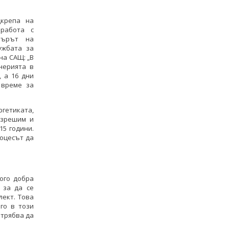
дкрепа на
 работа с
търът на
ужбата за
на САЩ: „В
нерията в
, а 16 дни
 време за
гетиката,
азрешим и
15 години.
роцесът да
ого добра
 за да се
ект. Това
го в този
 трябва да