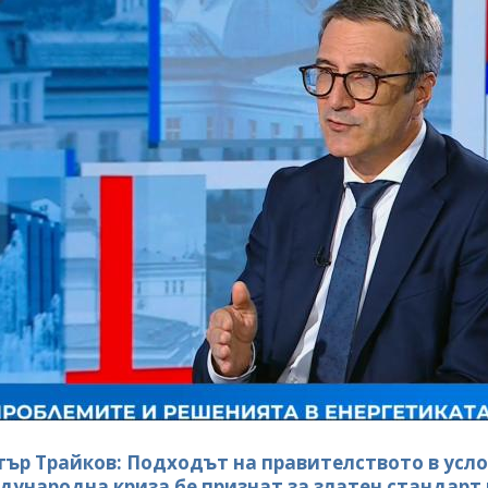
ър Трайков: Подходът на правителството в усл
дународна криза бе признат за златен стандарт 