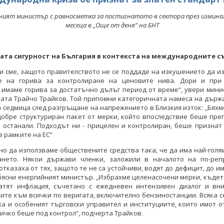
ният министър с равносметка за постигнатото в сектора през измина
месеца в „Още от деня“ на БНТ
ата сигурност на България в контекста на международните с
и сме, защото правителството не се поддаде на изкушението да и
е на горива за контролиране на ценовите нива. Дори и при
 имаме горива за достатъчно дълъг период от време“, увери мин
ката Трайчо Трайков. Той припомни категоричната намеса на държ
 седмица след разгръщане на напрежението в Близкия изток: „Бях
добре структуриран пакет от мерки, който впоследствие беше пр
 останали. Подходът ни - прицелен и контролиран, беше признат
в рамките на ЕС“
о да използваме обществените средства така, че да има най-голя
ането. Някои държави членки, заложили в началото на по-реп
 отказаха от тях, защото те не са устойчиви, водят до дефицит, до и
бясни енергийният министър. „Избрахме целенасочени мерки, къдет
атят инфлация, съчетано с ежедневен интензивен диалог и вн
ите към всички по веригата, включително бензиностанции. Всяка 
а и особеният търговски управител и институциите, които имот 
сичко беше под контрол“, подчерта Трайков.