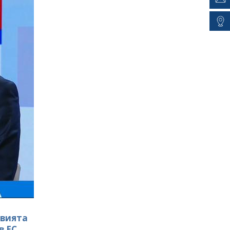
овията
в ЕС