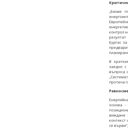
Критични
„Бяхме п
енергоин
Европей
енергети
контрол н
резултат
Бургас за
предвари
планиране
В кратки
заедно с
въпроса с
„Системат
протича г
Равносме
Енергийн
основа -
позицион
виждане 
контекст 
се върви“