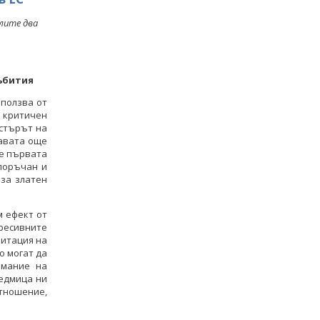
лите два
ъбития
зползва от
 критичен
истърът на
авата още
ме първата
епоръчан и
 за златен
м ефект от
ресивните
митация на
о могат да
имание на
седмица ни
отношение,