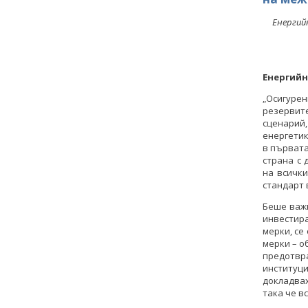
Енергий
Енергийн
„Осигурен
резервит
сценарий,
енергети
в първата
страна с 
на всички
стандарт 
Беше важн
инвестир
мерки, се
мерки – о
предотвр
институци
докладвах
така че в