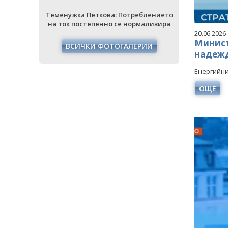
еблението
Теменужка Петкова: Потреблението
Теменужка 
мализира
на ток постепенно се нормализира
на ток пос
20.06.2026
Минист
РИИ
ВСИЧКИ ФОТОГАЛЕРИИ
ВСИЧ
надежд
Енергийни
ОЩЕ