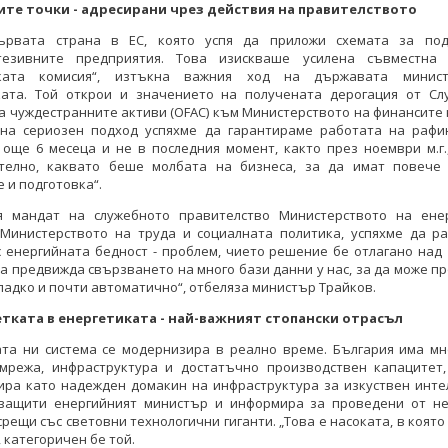
те точки - адресирани чрез действия на правителството
ървата страна в ЕС, която успя да приложи схемата за по
тезивните предприятия. Това изискваше усилена съвместна
ската комисия“, изтъкна важния ход на държавата минис
ката. Той открои и значението на получената дерогация от Сл
а чуждестранните активи (OFAC) към Министерството на финансите 
 на сериозен подход успяхме да гарантираме работата на рафи
 още 6 месеца и не в последния момент, както през ноември м.г.
телно, каквато беше молбата на бизнеса, за да имат повече
 и подготовка“.
я мандат на служебното правителство Министерството на енер
 Министерството на труда и социалната политика, успяхме да р
 енергийната бедност - проблем, чието решение бе отлагано над 
а предвижда свързването на много бази данни у нас, за да може п
ладко и почти автоматично“, отбеляза министър Трайков.
тката в енергетиката - най-важният стопански отрасъл
ата ни система се модернизира в реално време. България има мн
 мрежа, инфраструктура и достатъчно производствен капацитет,
ира като надежден домакин на инфраструктура за изкуствен интел
защити енергийният министър и информира за проведени от не
срещи със световни технологични гиганти. „Това е насоката, в която
, категоричен бе той.