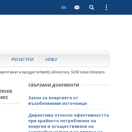
EN
Open search
Open external 
РЕГИСТРИ
НПВУ
иката продукти NetIQ eDirectory, SUSE Linux Enterprise Server, x86 & x86
СВЪРЗАНИ ДОКУМЕНТИ
ERVER,
ORKS
Закон за енергията от
възобновяеми източници
Директива относно ефективността
при крайното потребление на
енергия и осъществяване на
енергийни услуги и за отмяна на