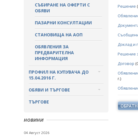
СЪБИРАНЕ НА ОФЕРТИ С
Решение
(
ОБЯВИ
Обявлени
ПАЗАРНИ КОНСУЛТАЦИИ
Документ
СТАНОВИЩА НА АОП
Съобщение
Доклад и 
ОБЯВЛЕНИЯ ЗА
ПРЕДВАРИТЕЛНА
Решение 
ИНФОРМАЦИЯ
Договор
(0
ПРОФИЛ НА КУПУВАЧА ДО
Обявлени
15.04.2016 Г.
г.)
Обявление
ВЪТРЕШНИ ПРАВИЛА И
ОБЯВИ И ТЪРГОВЕ
ДОКУМЕНТИ
ОБЩЕСТВЕНИ ПОРЪЧКИ ДО 2014
ТЪРГОВЕ
ОБРАТН
ПРОЦЕДУРИ
Г.
ПУБЛИЧНИ ПОКАНИ
РАЗПРОДАЖБА НА АКТИВИ
НОВИНИ
ПОКАНИ
БЮЛЕТИН ПРОДАЖБИ НА
04 Август 2026
СИНДИЦИТЕ