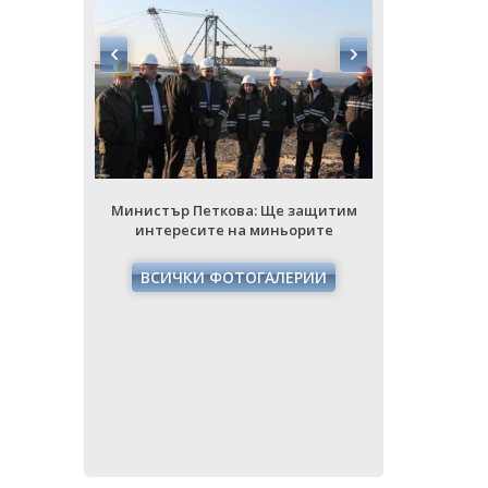
Министър Петкова: Ще защитим
Министър
интересите на миньорите
интере
ВСИЧКИ ФОТОГАЛЕРИИ
ВСИЧ
защитим
рите
РИИ