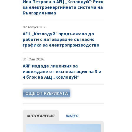
Ива Петрова в АЕЦ „Козлодуй“: Риск
ОБЯВЛЕНИЯ ЗА ПРЕДВАРИТЕЛНА
за електроенергийната система на
ИНФОРМАЦИЯ
ОБЯВИ
България няма
ПРЕДВАРИТЕЛЕН КОНТРОЛ
ТЪРГОВЕ
02 Август 2026
СТАНОВИЩА НА АОП ПО
ИЗБОР НА ОДИТОРИ
АЕЦ „Козлодуй“ продължава да
ЗАПИТВАНИЯ
работи с натоварване съгласно
графика за електропроизводство
ПОКАНИ НА ТЪРГОВСКИ
ДРУЖЕСТВА ЗА ПРЕДОСТАВЯНЕ
НА ФИНАНСОВИ УСЛУГИ
31 Юли 2026
АЯР издаде лицензия за
ДРУГИ
извеждане от експлоатация на 3 и
4 блок на АЕЦ „Козлодуй“
ОЩЕ ОТ РУБРИКАТА
ФОТОГАЛЕРИЯ
ВИДЕО