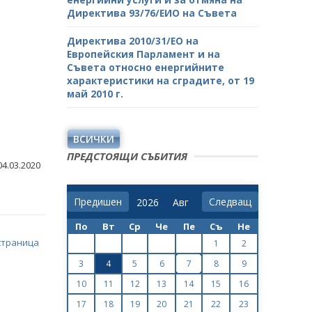
Директива 93/76/ЕИО на Съвета
Директива 2010/31/ЕО на
Европейския Парламент и на
Съвета относно енергийните
характеристики на сградите, от 19
май 2010 г.
ВСИЧКИ
ПРЕДСТОЯЩИ СЪБИТИЯ
04.03.2020
Предишен
Следващ
По
Вт
Ср
Че
Пе
Съ
Не
страница
1
2
3
4
5
6
7
8
9
10
11
12
13
14
15
16
17
18
19
20
21
22
23