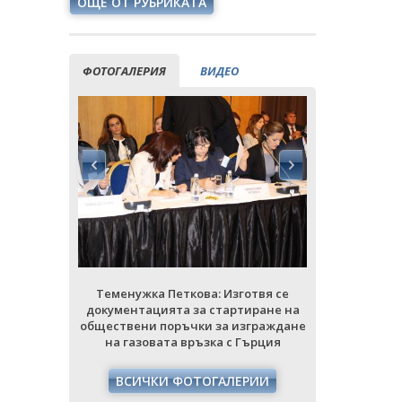
ОЩЕ ОТ РУБРИКАТА
ФОТОГАЛЕРИЯ
ВИДЕО
отвя се
Теменужка Петкова: Изготвя се
Теменужк
иране на
документацията за стартиране на
документац
зграждане
обществени поръчки за изграждане
обществени
Гърция
на газовата връзка с Гърция
на газо
РИИ
ВСИЧКИ ФОТОГАЛЕРИИ
ВСИЧ