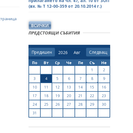
прилагането на чл. 47, ал. 10 от ЗОП
(вх. № Т 12-00-359 от 20.10.2014 г.)
страница
ВСИЧКИ
ПРЕДСТОЯЩИ СЪБИТИЯ
Предишен
Следващ
По
Вт
Ср
Че
Пе
Съ
Не
1
2
3
4
5
6
7
8
9
10
11
12
13
14
15
16
17
18
19
20
21
22
23
24
25
26
27
28
29
30
31