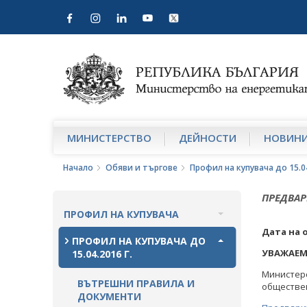
МИНИСТЕРСТВО
ДЕЙНОСТИ
НОВИН
Начало
Обяви и търгове
Профил на купувача до 15.04
ПРЕДВАР
ПРОФИЛ НА КУПУВАЧА
Дата на 
ВЪТРЕШНИ ПРАВИЛА И
ПРОФИЛ НА КУПУВАЧА ДО
ДОКУМЕНТИ
УВАЖАЕМ
15.04.2016 Г.
Министер
ПРОЦЕДУРИ
ВЪТРЕШНИ ПРАВИЛА И
обществен
ДОКУМЕНТИ
СЪБИРАНЕ НА ОФЕРТИ С ОБЯВИ