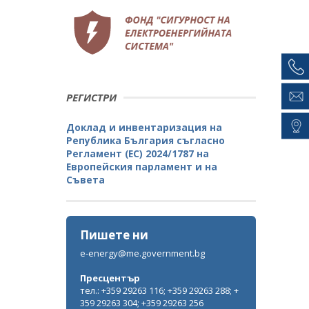
РЕГИСТРИ
Доклад и инвентаризация на
Република България съгласно
Регламент (ЕС) 2024/1787 на
Европейския парламент и на
Съвета
Пишете ни
e-energy@me.government.bg
Пресцентър
тел.: +359 29263 116; +359 29263 288; +
359 29263 304; +359 29263 256