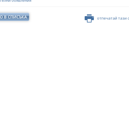
телни обявления
О В СПИСЪКА
отпечатай тази 