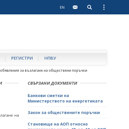
EN
Open search
Open external 
РЕГИСТРИ
НПВУ
обявления за възлагане на обществени поръчки
И
СВЪРЗАНИ ДОКУМЕНТИ
Банкови сметки на
Министерството на енергетиката
Закон за обществените поръчки
лагане на
Становище на АОП относно