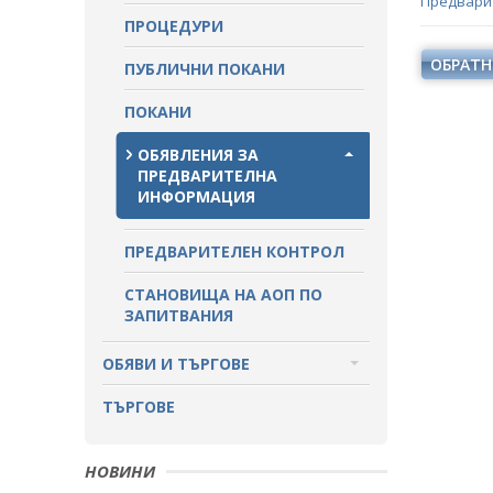
Предвари
ПРОЦЕДУРИ
ПАЗАРНИ КОНСУЛТАЦИИ
ОБРАТН
ПУБЛИЧНИ ПОКАНИ
СТАНОВИЩА НА АОП
ПОКАНИ
ОБЯВЛЕНИЯ ЗА ПРЕДВАРИТЕЛНА
ИНФОРМАЦИЯ
ОБЯВЛЕНИЯ ЗА
ПРЕДВАРИТЕЛНА
ИНФОРМАЦИЯ
ПРЕДВАРИТЕЛЕН КОНТРОЛ
СТАНОВИЩА НА АОП ПО
ЗАПИТВАНИЯ
ОБЯВИ И ТЪРГОВЕ
ОБЩЕСТВЕНИ ПОРЪЧКИ ДО 2014
ТЪРГОВЕ
Г.
РАЗПРОДАЖБА НА АКТИВИ
НОВИНИ