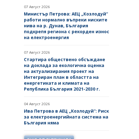
БЮЛЕТИН ПРОДАЖБИ НА
07 Август 2026
СИНДИЦИТЕ
Министър Петрова: АЕЦ „Козлодуй“
работи нормално въпреки ниските
ОБЯВИ
нива на р. Дунав, България
подкрепя региона с рекорден износ
ТЪРГОВЕ
на електроенергия
ИЗБОР НА ОДИТОРИ
07 Август 2026
Стартира обществено обсъждане
ПОКАНИ НА ТЪРГОВСКИ
на доклада за екологична оценка
ДРУЖЕСТВА ЗА ПРЕДОСТАВЯНЕ
на актуализирания проект на
НА ФИНАНСОВИ УСЛУГИ
Интегриран план в областта на
енергетиката и климата на
ДРУГИ
Република България 2021-2030 г.
04 Август 2026
Ива Петрова в АЕЦ „Козлодуй“: Риск
за електроенергийната система на
България няма