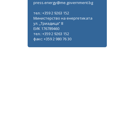
press.energy@me.government.bg
тел.: +359 2 9263 152
Министерство на енергетиката
ул. „Триадица“ 8
ЕИК 176789460
тел.: +359 2 9263 152
факс: +359 2 980 76 30
Теменужка Петкова: Изготвя се
документацията за стартиране на
обществени поръчки за изграждане
на газовата връзка с Гърция
ВСИЧКИ ФОТОГАЛЕРИИ