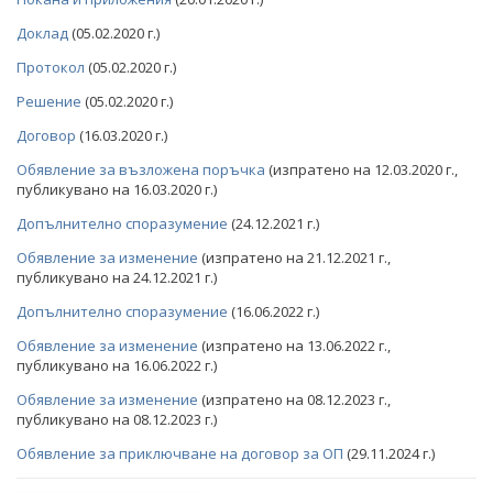
СТАНОВИЩА НА АОП
Доклад
(05.02.2020 г.)
Протокол
(05.02.2020 г.)
ОБЯВЛЕНИЯ ЗА ПРЕДВАРИТЕЛНА ИНФОРМАЦИЯ
Решение
(05.02.2020 г.)
ПРОФИЛ НА КУПУВАЧА ДО 15.04.2016 Г.
Договор
(16.03.2020 г.)
ВЪТРЕШНИ ПРАВИЛА И ДОКУМЕНТИ
ОБЯВИ И ТЪРГОВЕ
Обявление за възложена поръчка
(изпратено на 12.03.2020 г.,
публикувано на 16.03.2020 г.)
ПРОЦЕДУРИ
ОБЩЕСТВЕНИ ПОРЪЧКИ ДО 2014 Г.
ТЪРГОВЕ
Допълнително споразумение
(24.12.2021 г.)
ПУБЛИЧНИ ПОКАНИ
РАЗПРОДАЖБА НА АКТИВИ
Обявление за изменение
(изпратено на 21.12.2021 г.,
публикувано на 24.12.2021 г.)
ПОКАНИ
БЮЛЕТИН ПРОДАЖБИ НА СИНДИЦИТЕ
Допълнително споразумение
(16.06.2022 г.)
ОБЯВЛЕНИЯ ЗА ПРЕДВАРИТЕЛНА ИНФОРМАЦИЯ
ОБЯВИ
Обявление за изменение
(изпратено на 13.06.2022 г.,
публикувано на 16.06.2022 г.)
ПРЕДВАРИТЕЛЕН КОНТРОЛ
ТЪРГОВЕ
Обявление за изменение
(изпратено на 08.12.2023 г.,
СТАНОВИЩА НА АОП ПО ЗАПИТВАНИЯ
ИЗБОР НА ОДИТОРИ
публикувано на 08.12.2023 г.)
Обявление за приключване на договор за ОП
(29.11.2024 г.)
ПОКАНИ НА ТЪРГОВСКИ ДРУЖЕСТВА ЗА
ПРЕДОСТАВЯНЕ НА ФИНАНСОВИ УСЛУГИ