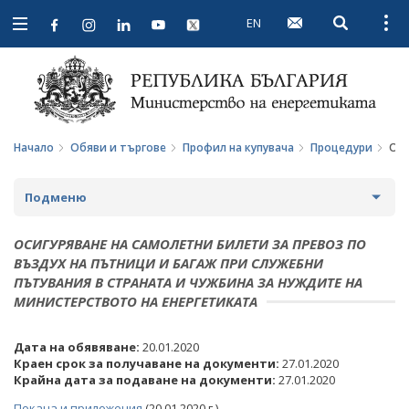
EN
Open searc
Open
Open
navigation
Начало
Обяви и търгове
Профил на купувача
Процедури
Оси
Подменю
ПРОФИЛ НА КУПУВАЧА
ОСИГУРЯВАНЕ НА САМОЛЕТНИ БИЛЕТИ ЗА ПРЕВОЗ ПО
ВЪЗДУХ НА ПЪТНИЦИ И БАГАЖ ПРИ СЛУЖЕБНИ
ВЪТРЕШНИ ПРАВИЛА И ДОКУМЕНТИ
ПЪТУВАНИЯ В СТРАНАТА И ЧУЖБИНА ЗА НУЖДИТЕ НА
МИНИСТЕРСТВОТО НА ЕНЕРГЕТИКАТА
ПРОЦЕДУРИ
Дата на обявяване:
20.01.2020
СЪБИРАНЕ НА ОФЕРТИ С ОБЯВИ
Краен срок за получаване на документи:
27.01.2020
Крайна дата за подаване на документи:
27.01.2020
ПАЗАРНИ КОНСУЛТАЦИИ
Покана и приложения
(20.01.2020 г.)