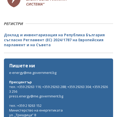
РЕГИСТРИ
Доклад и инвентаризация на Република България
съгласно Регламент (ЕС) 2024/1787 на Европейския
парламент и на Съвета
Пишете ни
e-energy@me.government.bg
Пресцентър
тел.: +359 29263 116; +359 29263 288; +359 29263 304; +359 2926
3 256
press.energy@me.government.bg
тел.: +359 2 9263 152
Министерство на енергетиката
ул. „Триадица“ 8