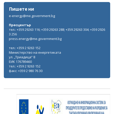
Пишете ни
e-energy@me.government.bg
Пресцентър
тел.: +359 29263 116; +359 29263 288; +359 29263 304; +359 2926
3 256
press.energy@me.government.bg
тел.: +359 2 9263 152
Министерство на енергетиката
ул. „Триадица“ 8
ЕИК 176789460
тел.: +359 2 9263 152
факс: +359 2 980 76 30