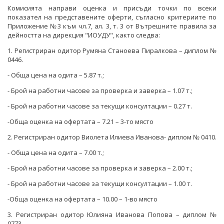
Комисията направи оценка и присъди точки по всеки
показател на представените оферти, съгласно критериите по
Приложение №3 към чл.7, ал. 3, т. 3 от Вътрешните правила за
дейността на дирекция "ИОУДУ", както следва:
1. Регистриран одитор Румяна Станоева Пиралкова – диплом №
0446.
- Обща цена на одита – 5.87 т.;
- Брой на работни часове за проверка и заверка – 1.07 т.;
- Брой на работни часове за текущи консултации – 0.27 т.
-Обща оценка на офертата – 7.21 – 3-то място
2. Регистриран одитор Виолета Илиева Иванова- диплом № 0410.
- Обща цена на одита – 7.00 т.;
- Брой на работни часове за проверка и заверка – 2.00 т.;
- Брой на работни часове за текущи консултации – 1.00 т.
-Обща оценка на офертата – 10.00 – 1-во място
3. Регистриран одитор Юлияна Иванова Попова – диплом №
0773