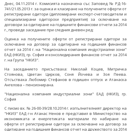
СТАНОВИЩА НА АОП
ПОКАНИ
Днес, 04.11.2014 г. Комисията назначена със Заповед № РД-16-
БЮЛЕТИН ПРОДАЖБИ НА СИНДИЦИТЕ
741/21.05.2013 г. за оценка и класиране на получените оферти от
ОБЯВЛЕНИЯ ЗА ПРЕДВАРИТЕЛНА ИНФОРМАЦИЯ
ОБЯВЛЕНИЯ ЗА ПРЕДВАРИТЕЛНА ИНФОРМАЦИЯ
регистрирани одитори (дипломирани експерт-счетоводители и
ОБЯВИ
специализирани одиторски предприятия) за сключване на
договори за одитиране на годишните финансови отчети за 2014
ПРЕДВАРИТЕЛЕН КОНТРОЛ
ТЪРГОВЕ
г., проведе заседание при следния дневен ред:
СТАНОВИЩА НА АОП ПО ЗАПИТВАНИЯ
ИЗБОР НА ОДИТОРИ
Оценка на получените оферти от регистрирани одитори за
сключване на договор за одитиране на годишния финансов
отчет за 2014 г. на "Национална компания индустриални зони"
ПОКАНИ НА ТЪРГОВСКИ ДРУЖЕСТВА ЗА
ЕАД (НКИЗ), гр. София и консолидирания финансов отчет за 2014
ПРЕДОСТАВЯНЕ НА ФИНАНСОВИ УСЛУГИ
г. на Група "НКИЗ".
На заседанието присъстваха: Николай Коцев, Митричка
ДРУГИ
Стоянова, Цветан Цирков, Соня Йочева и Зоя Пеева.
Отсъстваха Любомир Стефанов в годишен отпуск и Атанаска
ТЪРГОВЕ
Ангелова – пенсионирана.
"Национална компания индустриални зони" ЕАД (НКИЗ), гр.
София
С писмо вх. № 26-00-39/28.10.2014 г. изпълнителният директор на
"НКИЗ" ЕАД г-н Атанас Ненов е представил в Министерство на
икономиката и енергетиката материали по набиране на
оферти от регистрирани одитори за сключване на договор за
одитиране на годишния финансов отчет на дружеството за 2014