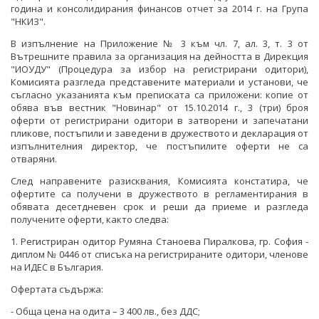
година и консолидирания финансов отчет за 2014 г. на Група
"НКИЗ".
В изпълнение на Приложение № 3 към чл. 7, ал. 3, т. 3 от
Вътрешните правила за организация на дейността в Дирекция
"ИОУДУ" (Процедура за избор на регистрирани одитори),
Комисията разгледа представените материали и установи, че
съгласно указанията към преписката са приложени: копие от
обява във вестник "Новинар" от 15.10.2014 г., 3 (три) броя
оферти от регистрирани одитори в затворени и запечатани
пликове, постъпили и заведени в дружеството и декларация от
изпълнителния директор, че постъпилите оферти не са
отваряни.
След направените разисквания, Комисията констатира, че
офертите са получени в дружеството в регламентирания в
обявата десетдневен срок и реши да приеме и разгледа
получените оферти, както следва:
1. Регистриран одитор Румяна Станоева Пиралкова, гр. София -
диплом № 0446 от списъка на регистрираните одитори, членове
на ИДЕС в България.
Офертата съдържа:
- Обща цена на одита – 3 400 лв., без ДДС;