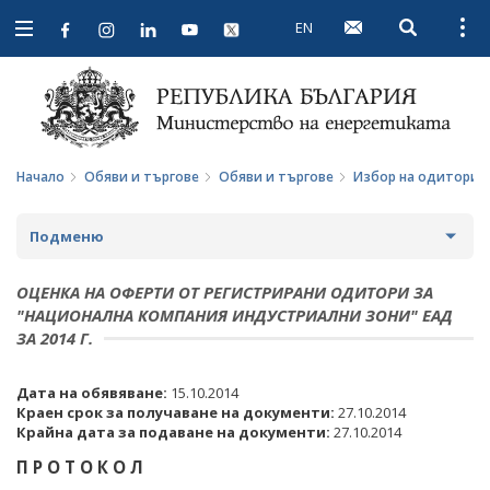
EN
Open searc
Open
Open
navigation
Начало
Обяви и търгове
Обяви и търгове
Избор на одитори
Подменю
ПРОФИЛ НА КУПУВАЧА
ОЦЕНКА НА ОФЕРТИ ОТ РЕГИСТРИРАНИ ОДИТОРИ ЗА
"НАЦИОНАЛНА КОМПАНИЯ ИНДУСТРИАЛНИ ЗОНИ" ЕАД
ВЪТРЕШНИ ПРАВИЛА И ДОКУМЕНТИ
ПРОФИЛ НА КУПУВАЧА ДО 15.04.2016 Г.
ЗА 2014 Г.
ПРОЦЕДУРИ
ВЪТРЕШНИ ПРАВИЛА И ДОКУМЕНТИ
ОБЯВИ И ТЪРГОВЕ
Дата на обявяване:
15.10.2014
Краен срок за получаване на документи:
27.10.2014
СЪБИРАНЕ НА ОФЕРТИ С ОБЯВИ
ПРОЦЕДУРИ
ОБЩЕСТВЕНИ ПОРЪЧКИ ДО 2014 Г.
Крайна дата за подаване на документи:
27.10.2014
ПАЗАРНИ КОНСУЛТАЦИИ
ПУБЛИЧНИ ПОКАНИ
РАЗПРОДАЖБА НА АКТИВИ
П Р О Т О К О Л