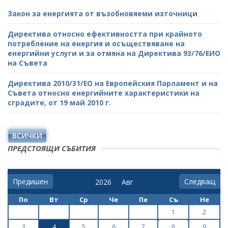
Закон за енергията от възобновяеми източници
Директива относно ефективността при крайното
потребление на енергия и осъществяване на
енергийни услуги и за отмяна на Директива 93/76/ЕИО
на Съвета
Директива 2010/31/ЕО на Европейския Парламент и на
Съвета относно енергийните характеристики на
сградите, от 19 май 2010 г.
ВСИЧКИ
ПРЕДСТОЯЩИ СЪБИТИЯ
Предишен
Следващ
По
Вт
Ср
Че
Пе
Съ
Не
1
2
3
4
5
6
7
8
9