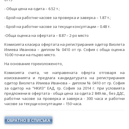
- Обща цена на одита – 6.52 т.;
- Брой на работни часове за проверка и заверка – 1.87 т.;
- Брой на работни часове за текущи консултации – 0.48 т.
-Обща оценка на офертата – 8.87 – 2-ро място
Комисията класира офертата на регистрирания одитор Виолета
Илиева Иванова – диплом № 0410 от гр. София с обща оценка
10.00 точки на първо място.
На основание гореизложеното,
Комисията счита, че направената оферта отговаря на
изискванията и предлага кандидатурата на регистрирания
одитор Виолета Илиева Иванова – диплом № 0410 от гр. София
за одитор на "НКИЗ" ЕАД, гр. София за 2014 г. при условията
предложени в офертата - обща цена за одита 2 849 лв., без ДДС,
работни часове за проверка и заверка - 300 часа и работни
часове за текущи консултации – 150 часа.
ОБРАТНО В СПИСЪКА