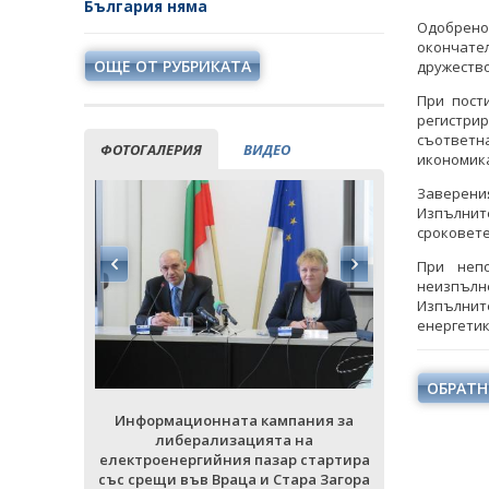
България няма
Одобрено
окончате
ОЩЕ ОТ РУБРИКАТА
дружество
При пост
регистри
съответн
ФОТОГАЛЕРИЯ
ВИДЕО
икономика
Заверени
Изпълнит
сроковете
При непо
неизпълн
Изпълнит
енергетик
ОБРАТН
Информационната кампания за
Информац
ания за
либерализацията на
либ
на
електроенергийния пазар стартира
електроене
 стартира
със срещи във Враца и Стара Загора
със срещи в
ра Загора