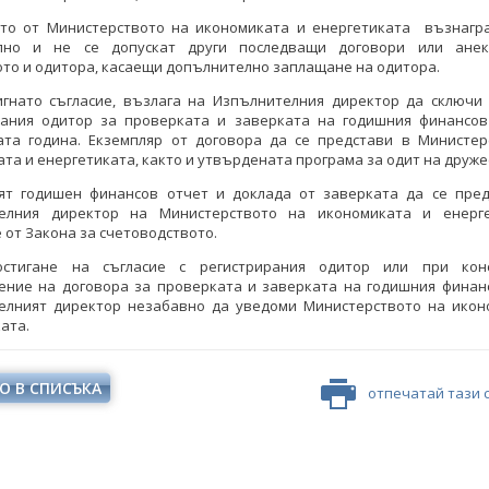
то от Министерството на икономиката и енергетиката възнагр
лно и не се допускат други последващи договори или ане
то и одитора, касаещи допълнително заплащане на одитора.
игнато съгласие, възлага на Изпълнителния директор да сключи 
рания одитор за проверката и заверката на годишния финансов
ата година. Екземпляр от договора да се представи в Министер
та и енергетиката, както и утвърдената програма за одит на друже
ят годишен финансов отчет и доклада от заверката да се пред
елния директор на Министерството на икономиката и енерг
 от Закона за счетоводството.
стигане на съгласие с регистрирания одитор или при кон
ение на договора за проверката и заверката на годишния финанс
елният директор незабавно да уведоми Министерството на икон
ата.
О В СПИСЪКА
отпечатай тази 
ионната кампания за
Информационната кампания за
ерализацията на
либерализацията на
ргийния пазар стартира
електроенергийния пазар стартира
ъв Враца и Стара Загора
със срещи във Враца и Стара Загора