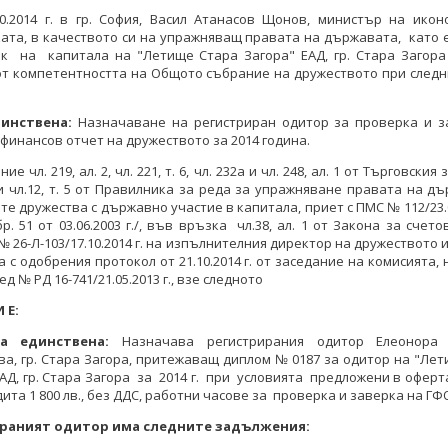
10.2014 г. в гр. София, Васил Атанасов Щонов, министър на ико
ата, в качеството си на упражняващ правата на държавата, като
ик на капитала на "Летище Стара Загора" ЕАД, гр. Стара Загора
от компетентността на Общото събрание на дружеството при следн
инствена:
Назначаване на регистриран одитор за проверка и з
финансов отчет на дружеството за 2014 година.
ие чл. 219, ал. 2, чл. 221, т. 6, чл. 232а и чл. 248, ал. 1 от Търговския з
9 и чл.12, т. 5 от Правилника за реда за упражняване правата на д
те дружества с държавно участие в капитала, приет с ПМС № 112/23.05.
бр. 51 от 03.06.2003 г./, във връзка чл.38, ал. 1 от Закона за счет
 № 26-Л-103/17.10.2014 г. на изпълнителния директор на дружеството и
а с одобрения протокол от 21.10.2014 г. от заседание на комисията,
д № РД 16-741/21.05.2013 г., взе следното
И Е:
а единствена:
Назначава регистрирания одитор Елеонора 
а, гр. Стара Загора, притежаващ диплом № 0187 за одитор на "Ле
АД, гр. Стара Загора за 2014 г. при условията предложени в оферт
ита 1 800 лв., без ДДС, работни часове за проверка и заверка на ГФО 
раният одитор има следните задължения: