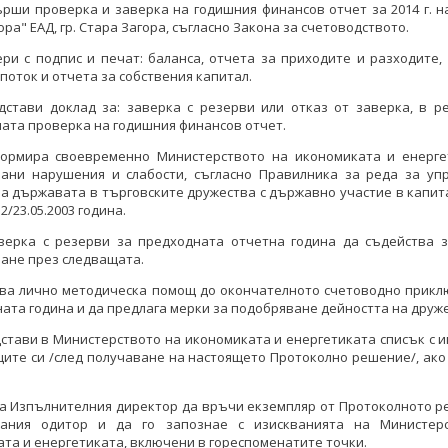
ърши проверка и заверка на годишния финансов отчет за 2014 г. н
ора" ЕАД, гр. Стара Загора, съгласно Закона за счетоводството.
ери с подпис и печат: баланса, отчета за приходите и разходите,
поток и отчета за собствения капитал.
дстави доклад за: заверка с резерви или отказ от заверка, в р
та проверка на годишния финансов отчет.
формира своевременно Министерството на икономиката и енерге
рани нарушения и слабости, съгласно Правилника за реда за уп
а държавата в търговските дружества с държавно участие в капит
2/23.05.2003 година.
аверка с резерви за предходната отчетна година да съдейства з
ане през следващата.
азва лично методическа помощ до окончателното счетоводно прикл
ата година и да предлага мерки за подобряване дейността на друж
дстави в Министерството на икономиката и енергетиката списък с 
ите си /след получаване на настоящето Протоколно решение/, ак
на Изпълнителния директор да връчи екземпляр от Протоколното р
рания одитор и да го запознае с изискванията на Министер
та и енергетиката, включени в гореспоменатите точки.