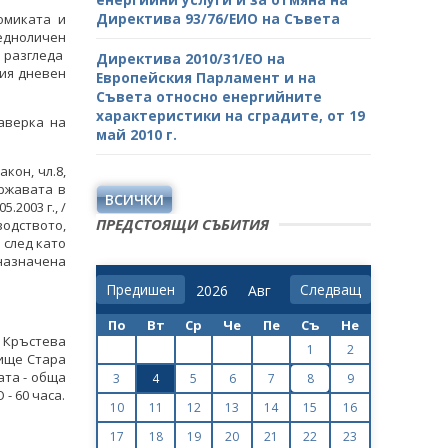
Директива 93/76/ЕИО на Съвета
номиката и
 едноличен
 разгледа
Директива 2010/31/ЕО на
ия дневен
Европейския Парламент и на
Съвета относно енергийните
характеристики на сградите, от 19
аверка на
май 2010 г.
акон, чл.8,
ържавата в
ВСИЧКИ
2003 г., /
ПРЕДСТОЯЩИ СЪБИТИЯ
оводството,
 след като
 назначена
Предишен
Следващ
По
Вт
Ср
Че
Пе
Съ
Не
Кръстева
1
2
тище Стара
ата - обща
3
4
5
6
7
8
9
- 60 часа.
10
11
12
13
14
15
16
17
18
19
20
21
22
23