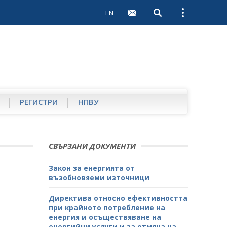
EN
Open search
Open external 
РЕГИСТРИ
НПВУ
СВЪРЗАНИ ДОКУМЕНТИ
Закон за енергията от
възобновяеми източници
Директива относно ефективността
при крайното потребление на
енергия и осъществяване на
енергийни услуги и за отмяна на