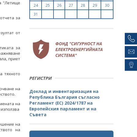
а
"Летище
24
25
26
27
28
29
30
31
 отчета за
езултат от
тиката за
ражняване
ала, приет
а тяхното
РЕГИСТРИ
ючване на
Доклад и инвентаризация на
еството.
Република България съгласно
Регламент (ЕС) 2024/1787 на
имената на
Европейския парламент и на
о използва
Съвета
ешение на
ството на