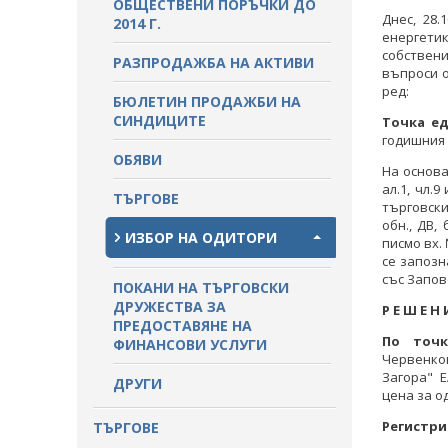
ОБЩЕСТВЕНИ ПОРЪЧКИ ДО
ПРОЦЕДУРИ
Днес, 28.
2014 Г.
ПАЗАРНИ КОНСУЛТАЦИИ
енергетик
собствен
ПУБЛИЧНИ ПОКАНИ
РАЗПРОДАЖБА НА АКТИВИ
въпроси 
СТАНОВИЩА НА АОП
ред:
ПОКАНИ
БЮЛЕТИН ПРОДАЖБИ НА
ОБЯВЛЕНИЯ ЗА ПРЕДВАРИТЕЛНА
СИНДИЦИТЕ
Точка ед
ИНФОРМАЦИЯ
ОБЯВЛЕНИЯ ЗА ПРЕДВАРИТЕЛНА
годишния 
ИНФОРМАЦИЯ
ОБЯВИ
На основан
ал.1, чл.
ПРЕДВАРИТЕЛЕН КОНТРОЛ
ТЪРГОВЕ
търговски
обн., ДВ, 
СТАНОВИЩА НА АОП ПО
ИЗБОР НА ОДИТОРИ
писмо вх.
ЗАПИТВАНИЯ
се запозн
със Запове
ПОКАНИ НА ТЪРГОВСКИ
ДРУЖЕСТВА ЗА
Р Е Ш Е Н 
ПРЕДОСТАВЯНЕ НА
По точк
ФИНАНСОВИ УСЛУГИ
Червенков
Загора" Е
ДРУГИ
цена за од
Регистри
ТЪРГОВЕ