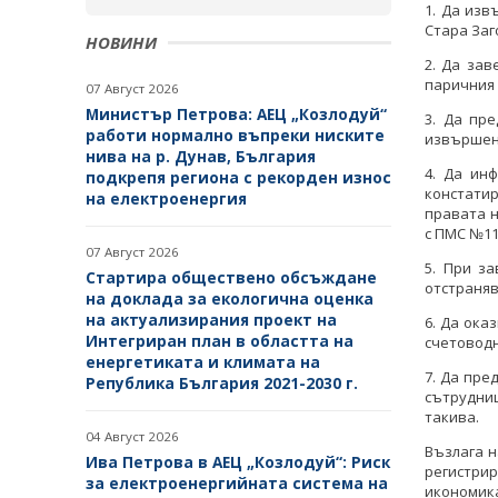
1. Да изв
Стара Заг
НОВИНИ
2. Да зав
паричния 
07 Август 2026
Министър Петрова: АЕЦ „Козлодуй“
3. Да пре
работи нормално въпреки ниските
извършена
нива на р. Дунав, България
4. Да ин
подкрепя региона с рекорден износ
констати
на електроенергия
правата н
с ПМС №11
07 Август 2026
5. При з
Стартира обществено обсъждане
отстраняв
на доклада за екологична оценка
на актуализирания проект на
6. Да ок
Интегриран план в областта на
счетоводн
енергетиката и климата на
7. Да пре
Република България 2021-2030 г.
сътрудниц
такива.
04 Август 2026
Възлага 
Ива Петрова в АЕЦ „Козлодуй“: Риск
регистри
за електроенергийната система на
икономика