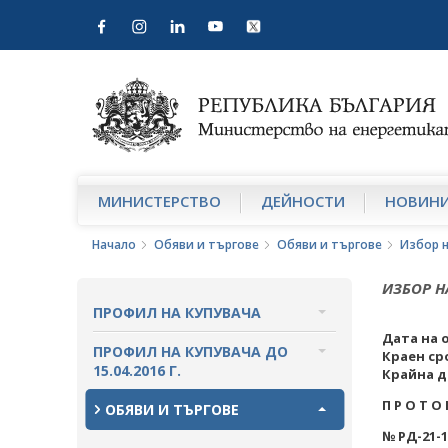
МИНИСТЕРСТВО
ДЕЙНОСТИ
НОВИН
Начало
Обяви и търгове
Обяви и търгове
Избор 
ИЗБОР НА
ПРОФИЛ НА КУПУВАЧА
Дата на 
ВЪТРЕШНИ ПРАВИЛА И
ПРОФИЛ НА КУПУВАЧА ДО
Краен ср
ДОКУМЕНТИ
15.04.2016 Г.
Крайна д
П Р О Т О 
ПРОЦЕДУРИ
ВЪТРЕШНИ ПРАВИЛА И
ОБЯВИ И ТЪРГОВЕ
ДОКУМЕНТИ
№
РД-21-1
СЪБИРАНЕ НА ОФЕРТИ С ОБЯВИ