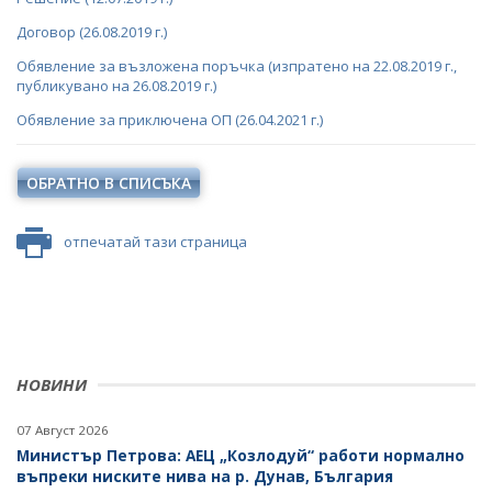
СТАНОВИЩА НА АОП
Договор (26.08.2019 г.)
Обявление за възложена поръчка (изпратено на 22.08.2019 г.,
ОБЯВЛЕНИЯ ЗА ПРЕДВАРИТЕЛНА ИНФОРМАЦИЯ
публикувано на 26.08.2019 г.)
ПРОФИЛ НА КУПУВАЧА ДО 15.04.2016 Г.
Обявление за приключена ОП (26.04.2021 г.)
ВЪТРЕШНИ ПРАВИЛА И ДОКУМЕНТИ
ОБЯВИ И ТЪРГОВЕ
ОБРАТНО В СПИСЪКА
ПРОЦЕДУРИ
ОБЩЕСТВЕНИ ПОРЪЧКИ ДО 2014 Г.
ТЪРГОВЕ
отпечатай тази страница
ПУБЛИЧНИ ПОКАНИ
РАЗПРОДАЖБА НА АКТИВИ
ПОКАНИ
БЮЛЕТИН ПРОДАЖБИ НА СИНДИЦИТЕ
ОБЯВЛЕНИЯ ЗА ПРЕДВАРИТЕЛНА ИНФОРМАЦИЯ
ОБЯВИ
ПРЕДВАРИТЕЛЕН КОНТРОЛ
ТЪРГОВЕ
НОВИНИ
СТАНОВИЩА НА АОП ПО ЗАПИТВАНИЯ
ИЗБОР НА ОДИТОРИ
07 Август 2026
Министър Петрова: АЕЦ „Козлодуй“ работи нормално
ПОКАНИ НА ТЪРГОВСКИ ДРУЖЕСТВА ЗА
въпреки ниските нива на р. Дунав, България
ПРЕДОСТАВЯНЕ НА ФИНАНСОВИ УСЛУГИ