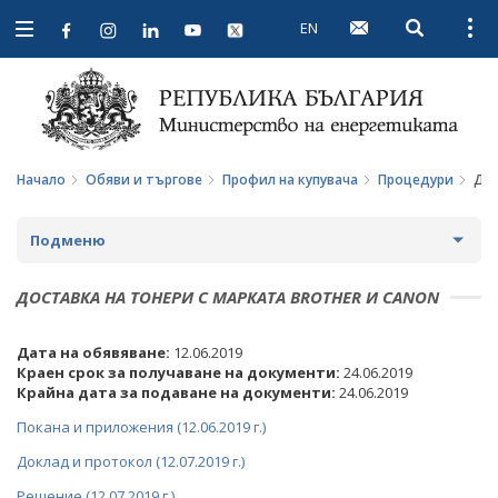
EN
Open searc
Open
Open
navigation
Начало
Обяви и търгове
Профил на купувача
Процедури
Дос
Подменю
ПРОФИЛ НА КУПУВАЧА
ДОСТАВКА НА ТОНЕРИ С МАРКАТА BROTHER И CANON
ВЪТРЕШНИ ПРАВИЛА И ДОКУМЕНТИ
Дата на обявяване:
12.06.2019
Краен срок за получаване на документи:
24.06.2019
ПРОЦЕДУРИ
Крайна дата за подаване на документи:
24.06.2019
Покана и приложения (12.06.2019 г.)
СЪБИРАНЕ НА ОФЕРТИ С ОБЯВИ
Доклад и протокол (12.07.2019 г.)
ПАЗАРНИ КОНСУЛТАЦИИ
Решение (12.07.2019 г.)