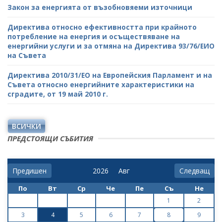
Закон за енергията от възобновяеми източници
Директива относно ефективността при крайното
потребление на енергия и осъществяване на
енергийни услуги и за отмяна на Директива 93/76/ЕИО
на Съвета
Директива 2010/31/ЕО на Европейския Парламент и на
Съвета относно енергийните характеристики на
сградите, от 19 май 2010 г.
ВСИЧКИ
ПРЕДСТОЯЩИ СЪБИТИЯ
Предишен
Следващ
По
Вт
Ср
Че
Пе
Съ
Не
1
2
3
4
5
6
7
8
9