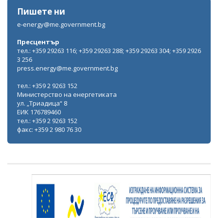
Пишете ни
e-energy@me.government.bg
Пресцентър
тел.: +359 29263 116; +359 29263 288; +359 29263 304; +359 2926
3 256
press.energy@me.government.bg
тел.: +359 2 9263 152
Министерство на енергетиката
ул. „Триадица“ 8
ЕИК 176789460
тел.: +359 2 9263 152
факс: +359 2 980 76 30