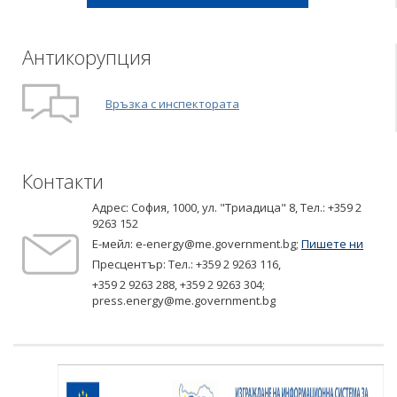
Антикорупция
Връзка с инспектората
Контакти
Адрес: София, 1000, ул. "Триадица" 8,
Tел.: +359 2
9263 152
Е-мейл:
e-energy@me.government.bg
;
Пишете ни
Пресцентър: Тел.:
+359 2 9263 116
,
+359 2 9263 288
,
+359 2 9263 304
;
press.energy@me.government.bg