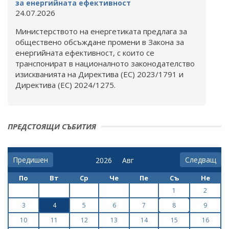
за енергийната ефективност
24.07.2026
Министерството на енергетиката предлага за
обществено обсъждане промени в Закона за
енергийната ефективност, с които се
транспонират в националното законодателство
изискванията на Директива (ЕС) 2023/1791 и
Директива (ЕС) 2024/1275.
ПРЕДСТОЯЩИ СЪБИТИЯ
Предишен
Следващ
По
Вт
Ср
Че
Пе
Съ
Не
1
2
3
4
5
6
7
8
9
10
11
12
13
14
15
16