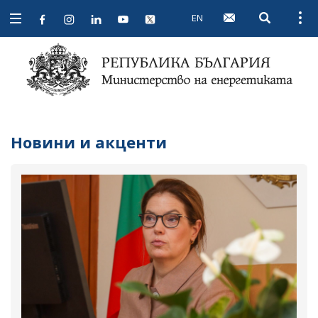
EN
Open searc
Open
Open
navigation
Новини и акценти