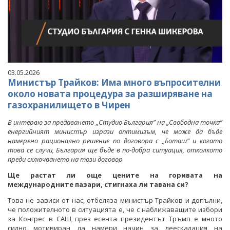
03.05.2026
Министър Трайков: Има много въпросителни
около новата процедура за разширяване на
газохранилището в Чирен
В интервю за предаването „Студио България” на „Свободна точка”
енергийният министър изрази оптимизъм, че може да бъде
намерено рационално решение по договора с „Боташ” и когато
това се случи, България ще бъде в по-добра ситуация, отколкото
преди сключването на този договор
Ще растат ли още цените на горивата на
международните пазари, стигнаха ли тавана си?
Това не зависи от нас, отбеляза министър Трайков и допълни,
че положителното в ситуацията е, че с наближаващите избори
за Конгрес в САЩ през есента президентът Тръмп е мното
силно мотивиран да намери начин за деескалация на