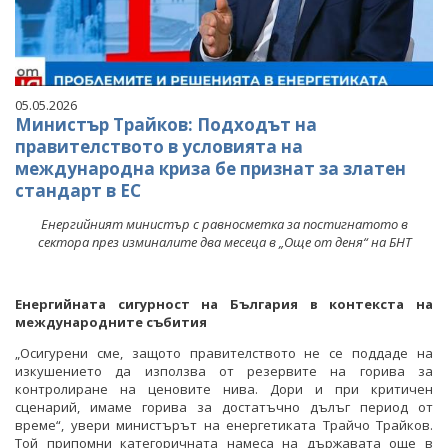
05.05.2026
Министър Трайков: Подходът на
правителството в условията на
международна криза бе признат за златен
стандарт в ЕС
Енергийният министър с равносметка за постигнатото в
сектора през изминалите два месеца в „Още от деня“ на БНТ
Енергийната сигурност на България в контекста на
международните събития
„Осигурени сме, защото правителството не се поддаде на
изкушението да използва от резервите на горива за
контролиране на ценовите нива. Дори и при критичен
сценарий, имаме горива за достатъчно дълъг период от
време“, увери министърът на енергетиката Трайчо Трайков.
Той припомни категоричната намеса на държавата още в