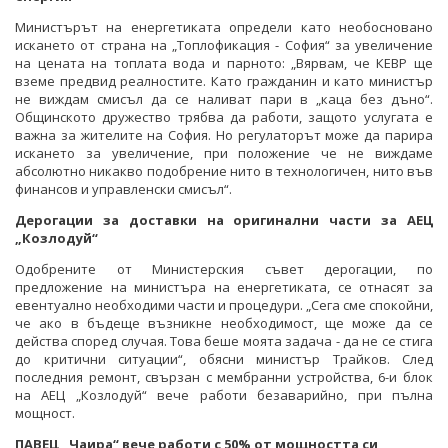
Министърът на енергетиката определи като необосновано
искането от страна на „Топлофикация - София“ за увеличение
на цената на топлата вода и парното: „Вярвам, че КЕВР ще
вземе предвид реалностите. Като гражданин и като министър
не виждам смисъл да се наливат пари в „каца без дъно“.
Общинското дружество трябва да работи, защото услугата е
важна за жителите на София. Но регулаторът може да парира
искането за увеличение, при положение че не виждаме
абсолютно никакво подобрение нито в технологичен, нито във
финансов и управленски смисъл“.
Дерогации за доставки на оригинални части за АЕЦ
„Козлодуй“
Одобрените от Министерския съвет дерогации, по
предложение на министъра на енергетиката, се отнасят за
евентуално необходими части и процедури. „Сега сме спокойни,
че ако в бъдеще възникне необходимост, ще може да се
действа според случая. Това беше моята задача - да не се стига
до критични ситуации“, обясни министър Трайков. След
последния ремонт, свързан с мембранни устройства, 6-и блок
на АЕЦ „Козлодуй“ вече работи безаварийно, при пълна
мощност.
ПАВЕЦ „Чаира“ вече работи с 50% от мощността си