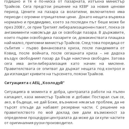
годишно и тя е по-ниска от пазарната, изтъкна министър
Трайков. Сега предстои решение на КЕВР за новия ценови
период. Цените на пазара са волатилни, включително има
периоди с огромни отрицателни цени. Докато нещата вървяха
нормално и предвидимо, което за последен път беше може би
през 2008 г., се прие Третият либерализационен пакет, поеха се
ангажименти навсякъде да се освободи пазара. В държавите,
които първи освободиха пазарите си, домакинствата плащаха
най-малко, припомни министър Трайков. След това поредица от
събития – първо финансовата криза, после пандемията от
Ковид, после войната, после сегашната криза – не дадоха
въздух свободният пазар да бъде наистина свободен. Затова
сега има анти-либерализация като начин на мислене.
Правителствата се опитват да държат нещата под контрол и
да изглаждат кривите на търсенето, поясни Трайков.
Ситуацията с АЕЦ „Козлодуй”
Ситуацияга в момента е добра, централата работи на пълен
капациет, каза министър Трайков и добави: Постарал съм се,
ако, в бъдеще, не дай Боже, възникне някакъв проблем, да не
търсят откъде да набавят резервни части. С решение на
правителството по мой доклад сме дали възможност за
определени процедури централата да може да си купи частите
от оригиналния руски производител.