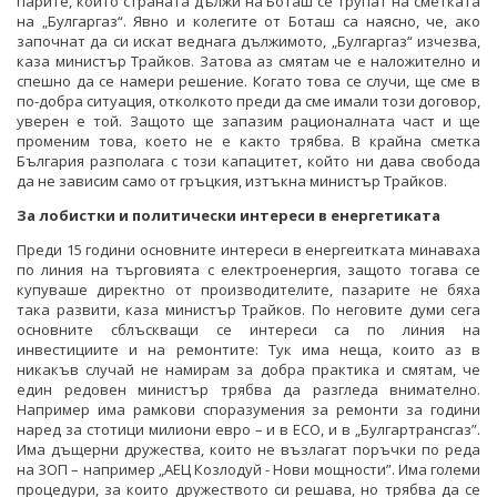
парите, които страната дължи на Боташ се трупат на сметката
на „Булгаргаз“. Явно и колегите от Боташ са наясно, че, ако
започнат да си искат веднага дължимото, „Булгаргаз“ изчезва,
каза министър Трайков. Затова аз смятам че е наложително и
спешно да се намери решение. Когато това се случи, ще сме в
по-добра ситуация, отколкото преди да сме имали този договор,
уверен е той. Защото ще запазим рационалната част и ще
променим това, което не е както трябва. В крайна сметка
България разполага с този капацитет, който ни дава свобода
да не зависим само от гръцкия, изтъкна министър Трайков.
За лобистки и политически интереси в енергетиката
Преди 15 години основните интереси в енергеитката минаваха
по линия на търговията с електроенергия, защото тогава се
купуваше директно от производителите, пазарите не бяха
така развити, каза министър Трайков. По неговите думи сега
основните сблъскващи се интереси са по линия на
инвестициите и на ремонтите: Тук има неща, които аз в
никакъв случай не намирам за добра практика и смятам, че
един редовен министър трябва да разгледа внимателно.
Например има рамкови споразумения за ремонти за години
наред за стотици милиони евро – и в ЕСО, и в „Булгартрансгаз”.
Има дъщерни дружества, които не възлагат поръчки по реда
на ЗОП – например „АЕЦ Козлодуй - Нови мощности”. Има големи
процедури, за които дружеството си решава, но трябва да се