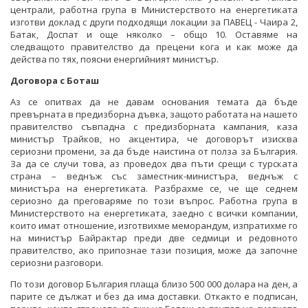
централи, работна група в Министерството на енергетиката
изготви доклад с други подходящи локации за ПАВЕЦ - Чаира 2,
Батак, Доспат и още няколко – общо 10. Оставяме на
следващото правителство да прецени кога и как може да
действа по тях, поясни енергийният министър.
Договора с Боташ
Аз се опитвах да не давам основания темата да бъде
превърната в предизборна дъвка, защото работата на нашето
правителство съвпадна с предизборната кампания, каза
министър Трайков, но акцентира, че договорът изисква
сериозни промени, за да бъде наистина от полза за България.
За да се случи това, аз проведох два пъти срещи с турската
страна – веднъж със заместник-министъра, веднъж с
министъра на енергетиката. Разбрахме се, че ще седнем
сериозно да преговаряме по този въпрос. Работна група в
Министерството на енергетиката, заедно с всички компании,
които имат отношение, изготвихме меморандум, изпратихме го
на министър Байрактар преди две седмици и редовното
правителство, ако припознае тази позиция, може да започне
сериозни разговори.
По този договор България плаща близо 500 000 долара на ден, а
парите се дължат и без да има доставки. Откакто е подписан,