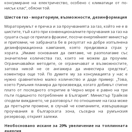
консумиране на електричество, особено с климатици от по-
нисък клас“, обясни той.
Шистов газ - мораториум, възможности, дезинформация
Мораториумът е пречка и за проучванията за газ, който не е в
шистите, тъй като при конвенционалните проучвания за газ на
сушата също се прилага фракинг, посочи енергийният министър
и припомни, че забраната бе в резултат на добре изпълнена
дезинформационна кампания, която предизвика страх у
хората. „Имаме основания да смятаме, че разполагаме със
значителни количества газ, които не можем да проучим.
Ограничавайки методите, се ограничават и възможностите,
затова никой не се ангажира да инвестира средства“,
коментира още той. По думите му за консумацията у нас е
нужно сравнително малко количество и даде пример: „Това,
което Румъния планира да произвежда, когато добивът стигне
плато от последното откритие в Черно море е равно на три
пъти годишното потребление в България“. Министър Трайков
сподели виждането, че разговорът по отношение на газа може
да претърпи промени, в случай че компаниите, извършващи
проучвания в българската зона, съседна на румънския
резервоар, открият залежи.
Необосновано искане за 29% увеличение на топлинната
енергия