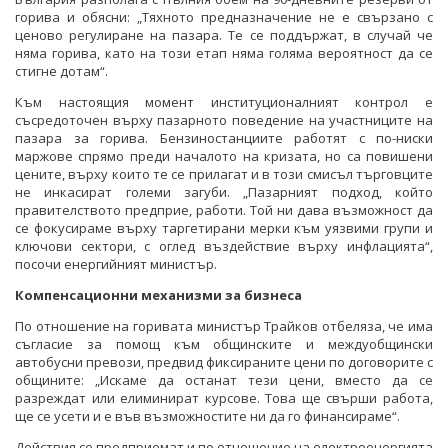
горива и обясни: „Тяхното предназначение не е свързано с
ценово регулиране на пазара. Те се поддържат, в случай че
няма горива, като на този етап няма голяма вероятност да се
стигне дотам“.
Към настоящия момент институционалният контрол е
съсредоточен върху пазарното поведение на участниците на
пазара за горива. Бензиностанциите работят с по-ниски
маржове спрямо преди началото на кризата, но са повишени
цените, върху които те се прилагат и в този смисъл търговците
не инкасират големи загуби. „Пазарният подход, който
правителството предприе, работи. Той ни дава възможност да
се фокусираме върху таргетирани мерки към уязвими групи и
ключови сектори, с оглед въздействие върху инфлацията“,
посочи енергийният министър.
Компенсационни механизми за бизнеса
По отношение на горивата министър Трайков отбеляза, че има
съгласие за помощ към общинските и междуобщински
автобусни превози, предвид фиксираните цени по договорите с
общините: „Искаме да останат тези цени, вместо да се
разреждат или елиминират курсове. Това ще свърши работа,
ще се усети и е във възможностите ни да го финансираме“.
Действия се предприемат и по отношение на електроенергията