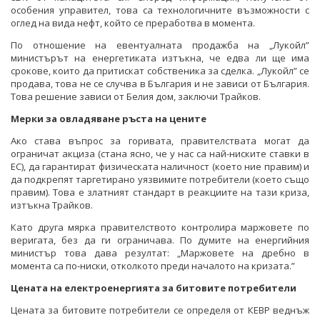
особения управител, това са технологичните възможности с
оглед на вида нефт, който се преработва в момента.
По отношение на евентуалната продажба на „Лукойл”
министърът на енергетиката изтъкна, че едва ли ще има
срокове, които да притискат собственика за сделка. „Лукойл” се
продава, това не се случва в България и не зависи от България.
Това решение зависи от Белия дом, заключи Трайков.
Мерки за овладяване ръста на цените
Ако става въпрос за горивата, правителствата могат да
ограничат акциза (стана ясно, че у нас са най-ниските ставки в
ЕС), да гарантират физическата наличност (което ние правим) и
да подкрепят таргетирано уязвимите потребители (което също
правим). Това е златният стандарт в реакциите на тази криза,
изтъкна Трайков.
Като друга мярка правителството контролира маржовете по
веригата, без да ги ограничава. По думите на енергийния
министър това дава резултат: „Маржовете на дребно в
момента са по-ниски, отколкото преди началото на кризата.”
Цената на електроенергията за битовите потребители
Цената за битовите потребители се определя от КЕВР веднъж