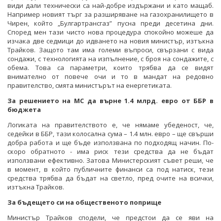
види дали технически са най-добре издържани и като мащаб.
Например новият търг за разширяване на газохранилището в
Чирен, който „Булгартрансгаз” пусна преди десетина дни.
Според мен тази чисто нова процедура спокойно можеше да
изчака две седмици до идването на новия министър, изтъкна
Трайков. Защото там има големи въпроси, свързани с вида
сондажи, с технологията на изпълнение, с броя на сондажите, с
обема. Това са параметри, които трябва да се видят
внимателно от повече очи и то в мандат на редовно
правителство, смята министърът на енергетиката.
За решението на МС да върне 1.4 млрд. евро от ББР в
бюджета
Логиката на правителството е, че нямаме убеденост, че,
седейки в ББР, тази колосална сума – 1.4 млн. евро – ще свърши
добра работа и ще бъде използвана по подходящ начин. По-
скоро обратното - има риск тези средства да не бъдат
използвани ефективно. Затова Министерският съвет реши, че
в момент, в който публичните финанси са под натиск, тези
средства трябва да бъдат на светло, пред очите на всички,
изтъкна Трайков.
За бъдещето си на общественото поприще
Министър Трайков сподели, че предстои да се яви на