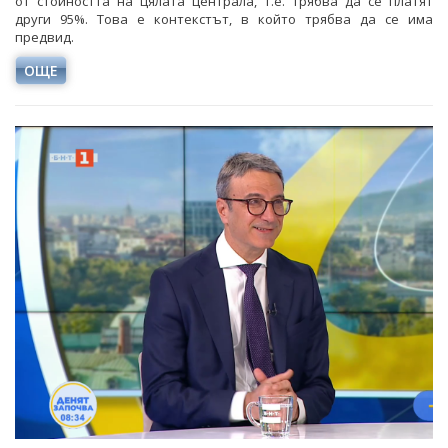
от стойността на цялата централа, т.е. трябва да се платят
други 95%. Това е контекстът, в който трябва да се има
предвид.
ОЩЕ