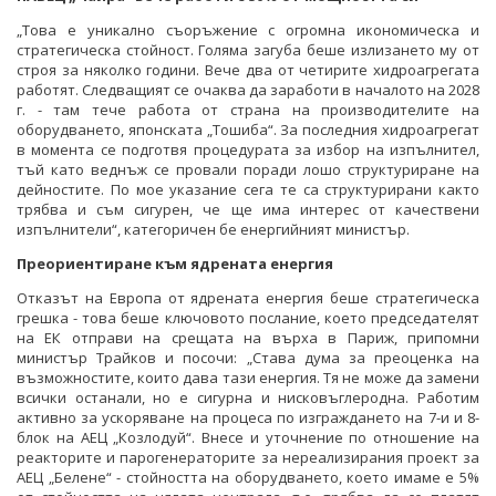
„Това е уникално съоръжение с огромна икономическа и
стратегическа стойност. Голяма загуба беше излизането му от
строя за няколко години. Вече два от четирите хидроагрегата
работят. Следващият се очаква да заработи в началото на 2028
г. - там тече работа от страна на производителите на
оборудването, японската „Тошиба“. За последния хидроагрегат
в момента се подготвя процедурата за избор на изпълнител,
тъй като веднъж се провали поради лошо структуриране на
дейностите. По мое указание сега те са структурирани както
трябва и съм сигурен, че ще има интерес от качествени
изпълнители“, категоричен бе енергийният министър.
Преориентиране към ядрената енергия
Отказът на Европа от ядрената енергия беше стратегическа
грешка - това беше ключовото послание, което председателят
на ЕК отправи на срещата на върха в Париж, припомни
министър Трайков и посочи: „Става дума за преоценка на
възможностите, които дава тази енергия. Тя не може да замени
всички останали, но е сигурна и нисковъглеродна. Работим
активно за ускоряване на процеса по изграждането на 7-и и 8-
блок на АЕЦ „Козлодуй“. Внесе и уточнение по отношение на
реакторите и парогенераторите за нереализирания проект за
АЕЦ „Белене“ - стойността на оборудването, което имаме е 5%