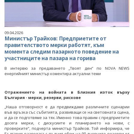
09.04.2026
Министър Трайков: Предприетите от
правителството мерки работят, към
момента следим пазарното поведение на
участниците на пазара на горива
В интервю за предаването „Твоят ден” по NOVA NEWS
енергийният министър коментира актуални теми
Отражението на войната в Близкия изток върху
България - мерки, резерви, рискове
„Наша отговорност е да предвиждаме различните сценарии
във връзка със събитията, развиващи се на световната сцена,
и да се подготвяме за тях. Именно това правим с предприетите
досега мерки, с дискусиите и планирането на нови, с
проверките“, подчерта министър Трайков. Той информира, че
България разполага с пълния обем на 90-дневните резерви от