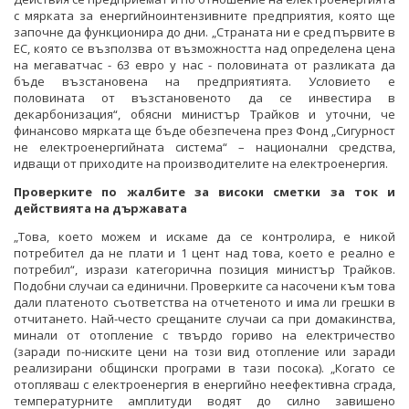
с мярката за енергийноинтензивните предприятия, която ще
започне да функционира до дни. „Страната ни е сред първите в
ЕС, която се възползва от възможността над определена цена
на мегаватчас - 63 евро у нас - половината от разликата да
бъде възстановена на предприятията. Условието е
половината от възстановеното да се инвестира в
декарбонизация“, обясни министър Трайков и уточни, че
финансово мярката ще бъде обезпечена през Фонд „Сигурност
не електроенергийната система“ – национални средства,
идващи от приходите на производителите на електроенергия.
Проверките по жалбите за високи сметки за ток
и
действията на държавата
„Това, което можем и искаме да се контролира, е никой
потребител да не плати и 1 цент над това, което е реално е
потребил“, изрази категорична позиция министър Трайков.
Подобни случаи са единични. Проверките са насочени към това
дали платеното съответства на отчетеното и има ли грешки в
отчитането. Най-често срещаните случаи са при домакинства,
минали от отопление с твърдо гориво на електричество
(заради по-ниските цени на този вид отопление или заради
реализирани общински програми в тази посока). „Когато се
отопляваш с електроенергия в енергийно неефективна сграда,
температурните амплитуди водят до силно завишено