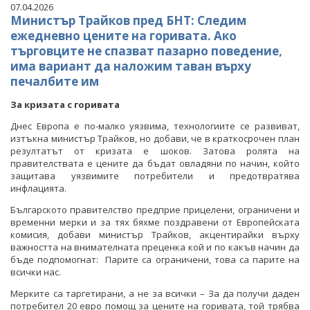
07.04.2026
Министър Трайков пред БНТ: Следим
ежедневно цените на горивата. Ако
търговците не спазват пазарно поведение,
има вариант да наложим таван върху
печалбите им
За кризата с горивата
Днес Европа е по-малко уязвима, технологиите се развиват,
изтъкна министър Трайков, но добави, че в краткосрочен план
резултатът от кризата е шоков. Затова ролята на
правителствата е цените да бъдат овладяни по начин, който
защитава уязвимите потребители и предотвратява
инфлацията.
Българското правителство предприе прицелени, ограничени и
временни мерки и за тях бяхме поздравени от Европейската
комисия, добави министър Трайков, акцентирайки върху
важността на внимателната преценка кой и по какъв начин да
бъде подпомогнат: Парите са ограничени, това са парите на
всички нас.
Мерките са таргетирани, а не за всички – За да получи даден
потребител 20 евро помощ за цените на горивата, той трябва