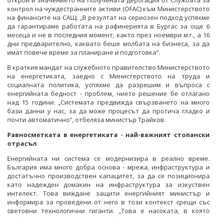
открои и значението на получената дерогация от Службата за
контрол на чуждестранните активи (OFAC) към Министерството
на финансите на САЩ: „В резултат на сериозен подход успяхме
да гарантираме работата на рафинерията в Бургас за още 6
месеца и не в последния момент, както през ноември м.г., а 16
дни предварително, каквато беше молбата на бизнеса, за да
имат повече време за планиране и подготовка“.
В краткия мандат на служебното правителство Министерството
на енергетиката, заедно с Министерството на труда и
социалната политика, успяхме да разрешим и въпроса с
енергийната бедност - проблем, чието решение бе отлагано
над 15 години. „Системата предвижда свързването на много
бази данни у нас, за да може процесът да протича гладко и
почти автоматично“, отбеляза министър Трайков.
Равносметката в енергетиката - най-важният стопански
отрасъл
Енергийната ни система се модернизира в реално време.
България има много добра основа - мрежа, инфраструктура и
достатъчно производствен капацитет, за да се позиционира
като надежден домакин на инфраструктура за изкуствен
интелект. Това виждане защити енергийният министър и
информира за проведени от него в този контекст срещи със
световни технологични гиганти. „Това е насоката, в която