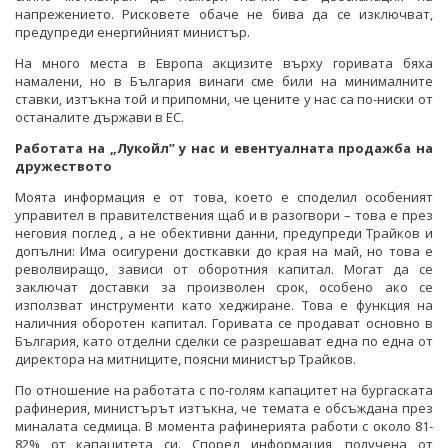
напрежението. Рисковете обаче не бива да се изключват,
предупреди енергийният министър.
На много места в Европа акцизите върху горивата бяха
намалени, но в България винаги сме били на минималните
ставки, изтъкна той и припомни, че цените у нас са по-ниски от
останалите държави в ЕС.
Работата на „Лукойл” у нас и евентуалната продажба на
дружеството
Моята информация е от това, което е споделил особеният
управител в правителствения щаб и в разогвори – това е през
неговия поглед , а не обективни данни, предупреди Трайков и
допълни: Има осигурени досткавки до края на май, но това е
револвиращо, зависи от оборотния капитал. Могат да се
заключат доставки за произволен срок, особено ако се
използват инструменти като хеджиране. Това е функция на
наличния оборотен капитал. Горивата се продават основно в
България, като отделни сделки се разрешават една по една от
директора на митниците, поясни министър Трайков.
По отношение на работата с по-голям капацитет на бургаската
рафинерия, министърът изтъкна, че темата е обсъждана през
миналата седмица. В момента рафинерията работи с около 81-
82% от капацитета си. Според информация, получена от