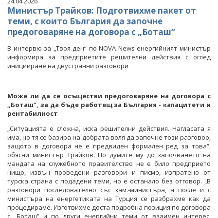
24.04.2026
Министър Трайков: Подготвихме пакет от
теми, с които България да започне
предоговаряне на договора с „Боташ“
В интервю за „Твоя ден“ по NOVA News енергийният министър
информира за предприетите решителни действия с оглед
иницииране на двустранни разговори
Може ли да се осъществи предоговаряне на договора с
„Боташ“, за да бъде работещ за България - капацитети и
рентабилност
„Ситуацията е сложна, иска решителни действия. Нагласата я
има, но тя се базира на добрата воля да започне този разговор,
защото в договора не е предвиден формален ред за това“,
обясни министър Трайков. По думите му до започването на
мандата на служебното правителство не е било предприето
нищо, извън проведени разговори и писмо, изпратено от
турска страна с подадени теми, но е останало без отговор. „В
разговори последователно със зам.-министъра, а после и с
министъра на енергетиката на Турция се разбрахме как да
процедираме. Изготвихме доста подробна позиция по договора
с „Боташ” и по други енергийни теми от взаимен интерес.