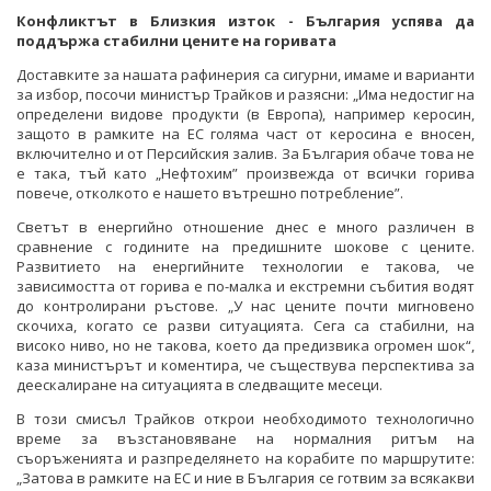
Конфликтът в Близкия изток - България успява да
поддържа стабилни цените на горивата
Доставките за нашата рафинерия са сигурни, имаме и варианти
за избор, посочи министър Трайков и разясни: „Има недостиг на
определени видове продукти (в Европа), например керосин,
защото в рамките на ЕС голяма част от керосина е вносен,
включително и от Персийския залив. За България обаче това не
е така, тъй като „Нефтохим” произвежда от всички горива
повече, отколкото е нашето вътрешно потребление”.
Светът в енергийно отношение днес е много различен в
сравнение с годините на предишните шокове с цените.
Развитието на енергийните технологии е такова, че
зависимостта от горива е по-малка и екстремни събития водят
до контролирани ръстове. „У нас цените почти мигновено
скочиха, когато се разви ситуацията. Сега са стабилни, на
високо ниво, но не такова, което да предизвика огромен шок“,
каза министърът и коментира, че съществува перспектива за
деескалиране на ситуацията в следващите месеци.
В този смисъл Трайков открои необходимото технологично
време за възстановяване на нормалния ритъм на
съоръженията и разпределянето на корабите по маршрутите:
„Затова в рамките на ЕС и ние в България се готвим за всякакви