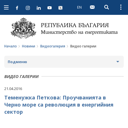
EN
Open searc
Open
Open
navigation
Начало
Новини
Видеогалерия
Видео галерии
Подменю
НОВИНИ
ВИДЕО ГАЛЕРИИ
ПРЕДСТОЯЩИ СЪБИТИЯ
21.04.2016
Теменужка Петкова: Проучванията в
ЗА ОБЩЕСТВЕНО ОБСЪЖДАНЕ
Черно море са революция в енергийния
ПРОЕКТИ ЗА ОБЩЕСТВЕНО ОБСЪЖДАНЕ
ИНТЕРВЮТА
сектор
ЗАВЪРШИЛИ ПРОЦЕДУРИ ЗА ОБЩЕСТВЕНО
ПАРЛАМЕНТАРЕН КОНТРОЛ
ОБСЪЖДАНЕ