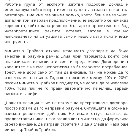
Работна група от експерти изготви подробен доклад и
меморандум, който изпратихме на турската страна с покана за
разговори. Ние сме свършили всичко, което беше възможно“,
допълни той и изрази предположение, че вероятно се изчаква
хоризонта, който дава редовно българско правителство. Зад
интерпретациите фактите остават, затова е грешно
използването на ситуацията само и изцяло като политически
инструмент.
Министър Трайков открои желанието договорът да бъде
вместен в разумна рамка: „Има ясни параметри, които сме
анализирали, изчислили и сме ги предложили. Договореният
капацитет е изцяло непостижим за българското потребление.
Тоест, ние дори само от там да внасяме, пак не можем да го
използваме напълно. Годишно ползваме между 10% и 20%“,
посочи министър Трайков и подчерта, че дори и да се използва
100%, това пак не го прави автоматично печеливш заради
високите тарифи.
„Нашата позиция е, че не искаме да прекратяваме договора,
просто искаме да го направим разумен. Ситуацията е сложна и
изисква решителни действия. Не искам оттук нататък да
предпоставям нищо, нека следващият министър да формулира
своето виждане, да изгради стратегия и да я следва”, каза още
министър Трайчо Трайков.