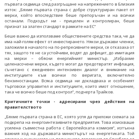
първата седмица след разгръщане на напрежението в Близкия
изток: „Бяхме първата страна с добре структуриран пакет от
мерки, който впоследствие беше препоръчан и на всички
останали. Подходът ни - прицелен и контролиран, беше
признат за златен стандарт в рамките на ЕС“
Беше важно да използваме обществените средства така, че да
има най-голям ефект от инвестирането. Някои държави членки,
заложили в началото на по-репресивните мерки, се отказаха от
тях, защото те не са устойчиви, водят до дефицит, до имитация
на мерки – обясни енергийният министър. „Избрахме
целенасочени мерки, където могат да предотвратят инфлация,
съчетано с ежедневен интензивен диалог и внимание на
институциите към всички по веригата, включително
бензиностанции. Всяка седмица ни докладваха и особеният
търговски управител и институциите, които имот отношение,
така че всичко беше под контрол“, подчерта Трайков.
Критичните точки - адресирани чрез действия на
правителството
„Бяхме първата страна в ЕС, която успя да приложи схемата за
подкрепа на енергоинтезивните предприятия. Това изискваше
усилена съвместна работа с Европейската комисия“, изтъкна
важния ход на държавата министърът на енергетиката. Той