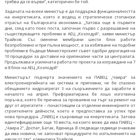
трябва да се върви“, категоричен бе той.
Задачата на всеки министър е да поддържа функционалността
на енергетиката, която е водещ и стратегически стопански
отрасъл на българската икономика. „Затова още в първите
дни, след като поех поста, започнах първо с разрешаване на
съществуващите проблеми в АЕЦ „Козлодуй“, заяви министър
Трайков. Със сменени мембрани шести блок работи
безпроблемно и при пълна мощност, а за избягване на подобни
проблеми в бъдеще Министерският съвет одобри дерогация на
10 процедури за доставки на оригинални части за централата.
Продължава и усилената работа по проекта за изграждане на 7
и 8 блок на АЕЦ „Козлодуй“
Министърът подчерта значението на ПАВЕЦ „Чаира“ за
електроенергийната ни система и припомни, че бе спазено
обещанието хидроагрегат 3 на съоръжението да заработи в
началото на април. Преформатирана бе лошо изготвена
поръчка, която бе причина за проваляне на търг за ремонт на
друг от агрегатите – понастоящем са отделени инженерните от
строителните дейности, което е предпоставка за успех при
нова процедура. „ПАВЕЦ е съкровище на енергетиката. Затова
идентифицирахме още 10 места, на които може да има ПАВЕЦ –
„Чаира 2“, Доспат, Батак, Яденица. В следващи седмици очаквам
да има новина, че започват процедурите по изпълнението на
някои от тях“, коментира Трайков.