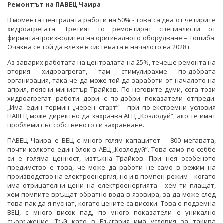
Ремонтът на ПАВЕЦ Чаира
В момента централата работи на 50% - това са два от четирите
хидроагрегата. Третият го ремонтират специалисти от
фирмата-производител на оригиналното оборудване – Тошиба.
Очаква се той да влезе в системата в началото на 2028 г.
Аз заварих работата на централата на 25%, течеше ремонта на
втория хидроагрегат, там стимулирахме по-добрата
организация, така че да може той да заработи от началото на
април, поясни министър Трайков. По неговите думи, сега този
хидроагрегат работи дори с по-добри показатели отпреди:
„Има един термин „черен старт” - при по-екстремни условия
ПАВЕЦ може директно да захранва АЕЦ „Козлодуй”, ако те имат
проблеми със собственото си захранване.
ПАВЕЦ Чаира е ВЕЦ с много голям капацитет – 800 мегавата,
почти колкото един блок в АЕЦ „Козлодуй”. Това само по себбе
си е голяма ценност, изтъкна Трайков. При нея особеното
предимство е това, че може да работи не само в режим на
производство на електроенергия, но и в помпен режим – когато
има отрицателни цени на електроенергията - хем ти плащат,
хем помпите връщат обратно вода в язовира, за да може след
това пак да я пуснат, когато цените са високи. Това е подземна
ВЕЦ, с много висок пад, по много показатели е уникално
съоръжение. Тъй като в България има условия за такива