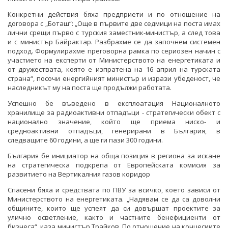
Конкретни действия бяха предприети и по отношение на
договора с „Боташ“: „Още в първите две седмици на поста имах
лични срещи първо с турския заместник-министър, а след това
и с министър Байрактар. Разбрахме се да започнем системен
подход. Формулирахме преговорна рамка по сериозен начин с
участието на експерти от Министерството на енергетиката и
от дружествата, която е изпратена на 16 април на турската
страна“, посочи енергийният министър и изрази убеденост, че
наследникът му на поста ще продължи работата.
Успешно бе въведено в експлоатация Националното
хранилище за радиоактивни отпадъци - стратегически обект с
национално значение, който ще приема ниско- и
средноактивни отпадъци, генерирани в България, в
следващите 60 години, а ще ги пази 300 години.
България бе инициатор на обща позиция в региона за искане
на стратегическа подкрепа от Европейската комисия за
развитието на Вертикалния газов коридор
Спасени бяха и средствата по ПВУ за всичко, което зависи от
Министерството на енергетиката. „Надявам се да са доволни
общините, които ще успеят да си довършат проектите за
улично осветление, както и частните бенефициенти от
бизнеса“, каза министър Трайков. По отношение на концесиите