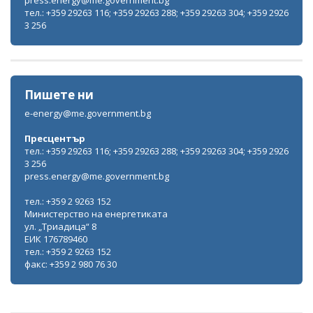
тел.: +359 29263 116; +359 29263 288; +359 29263 304; +359 2926
3 256
Пишете ни
e-energy@me.government.bg
Пресцентър
тел.: +359 29263 116; +359 29263 288; +359 29263 304; +359 2926
3 256
press.energy@me.government.bg
тел.: +359 2 9263 152
Министерство на енергетиката
ул. „Триадица“ 8
ЕИК 176789460
тел.: +359 2 9263 152
факс: +359 2 980 76 30