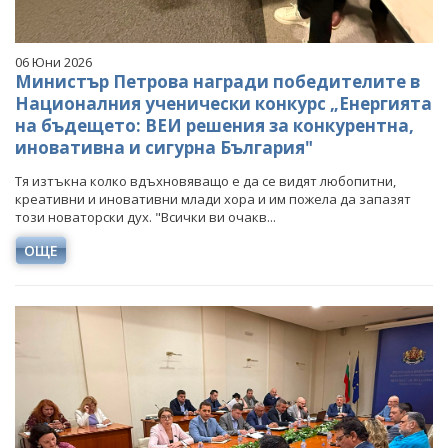
06 Юни 2026
Министър Петрова награди победителите в
Националния ученически конкурс „Енергията
на бъдещето: ВЕИ решения за конкурентна,
иновативна и сигурна България"
Тя изтъкна колко вдъхновяващо е да се видят любопитни,
креативни и иновативни млади хора и им пожела да запазят
този новаторски дух. "Всички ви очакв...
ОЩЕ