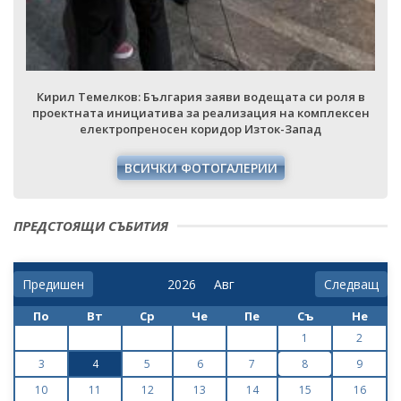
Кирил Темелков: България заяви водещата си роля в
проектната инициатива за реализация на комплексен
електропреносен коридор Изток-Запад
ВСИЧКИ ФОТОГАЛЕРИИ
ПРЕДСТОЯЩИ СЪБИТИЯ
Предишен
Следващ
По
Вт
Ср
Че
Пе
Съ
Не
1
2
3
4
5
6
7
8
9
10
11
12
13
14
15
16