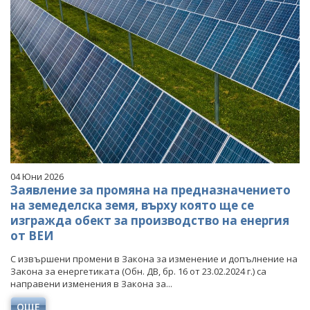
04 Юни 2026
Заявление за промяна на предназначението
на земеделска земя, върху която ще се
изгражда обект за производство на енергия
от ВЕИ
С извършени промени в Закона за изменение и допълнение на
Закона за енергетиката (Обн. ДВ, бр. 16 от 23.02.2024 г.) са
направени изменения в Закона за...
ОЩЕ