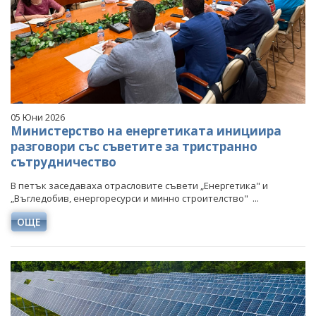
05 Юни 2026
Министерство на енергетиката инициира
разговори със съветите за тристранно
сътрудничество
В петък заседаваха отрасловите съвети „Енергетика" и
„Въгледобив, енергоресурси и минно строителство" ...
ОЩЕ