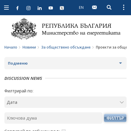
EN
Open searc
Open
Open
navigation
Начало
Новини
За обществено обсъждане
Проекти за общес
Подменю
НОВИНИ
DISCUSSION NEWS
ПРЕДСТОЯЩИ СЪБИТИЯ
Филтрирай по:
ЗА ОБЩЕСТВЕНО ОБСЪЖДАНЕ
ПРОЕКТИ ЗА ОБЩЕСТВЕНО ОБСЪЖДАНЕ
ФИЛТЪР
ЗАВЪРШИЛИ ПРОЦЕДУРИ ЗА ОБЩЕСТВЕНО
ОБСЪЖДАНЕ