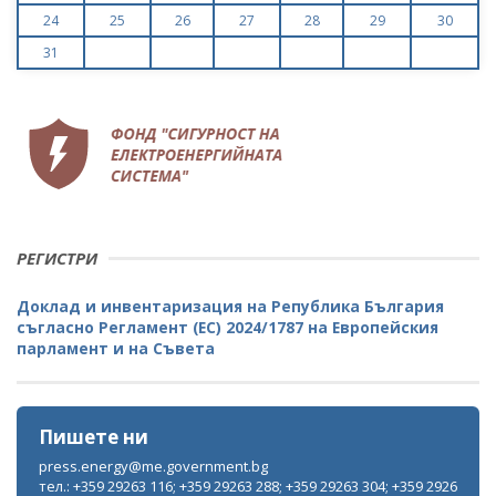
24
25
26
27
28
29
30
31
РЕГИСТРИ
Доклад и инвентаризация на Република България
съгласно Регламент (ЕС) 2024/1787 на Европейския
парламент и на Съвета
Пишете ни
press.energy@me.government.bg
тел.: +359 29263 116; +359 29263 288; +359 29263 304; +359 2926