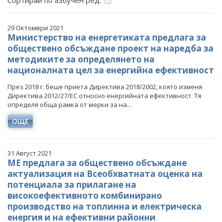
Сортирай по азбучен ред:
ИНТЕРВЮТА
29 Октомври 2021
Министерство на енергетиката предлага за
ПАРЛАМЕНТАРЕН КОНТРОЛ
обществено обсъждане проект на наредба за
ФОТОГАЛЕРИЯ
методиките за определянето на
националната цел за енергийна ефективност
ВИДЕОГАЛЕРИЯ
През 2018 г. беше приета Директива 2018/2002, която изменя
Директива 2012/27/ЕС относно енергийната ефективност. Тя
определя обща рамка от мерки за на...
ОЩЕ
31 Август 2021
МE предлага за обществено обсъждане
актуализация на Всеобхватната оценка на
потенциала за прилагане на
високоефективното комбинирано
производство на топлинна и електрическа
енергия и на ефективни районни