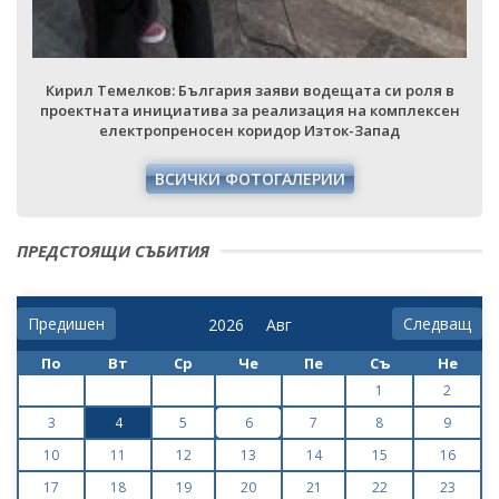
Кирил Темелков: България заяви водещата си роля в
проектната инициатива за реализация на комплексен
електропреносен коридор Изток-Запад
ВСИЧКИ ФОТОГАЛЕРИИ
ПРЕДСТОЯЩИ СЪБИТИЯ
Предишен
Следващ
По
Вт
Ср
Че
Пе
Съ
Не
1
2
3
4
5
6
7
8
9
10
11
12
13
14
15
16
17
18
19
20
21
22
23