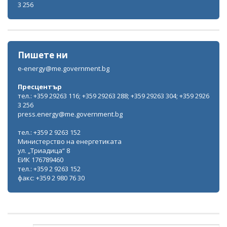
3 256
Пишете ни
e-energy@me.government.bg
Пресцентър
тел.: +359 29263 116; +359 29263 288; +359 29263 304; +359 2926
3 256
press.energy@me.government.bg
тел.: +359 2 9263 152
Министерство на енергетиката
ул. „Триадица“ 8
ЕИК 176789460
тел.: +359 2 9263 152
факс: +359 2 980 76 30