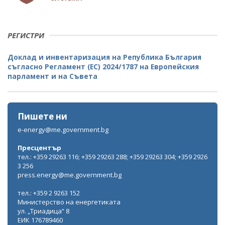
РЕГИСТРИ
Доклад и инвентаризация на Република България
съгласно Регламент (ЕС) 2024/1787 на Европейския
парламент и на Съвета
Пишете ни
e-energy@me.government.bg
Пресцентър
тел.: +359 29263 116; +359 29263 288; +359 29263 304; +359 2926
3 256
press.energy@me.government.bg
тел.: +359 2 9263 152
Министерство на енергетиката
ул. „Триадица“ 8
ЕИК 176789460