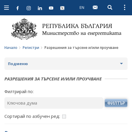
EN
Open searc
Open
Open
navigation
Начало
Регистри
Разрешения за търсене и/или проучване
Подменю
ЛИЦЕНЗИОННИ РЕЖИМИ
РАЗРЕШЕНИЯ ЗА ТЪРСЕНЕ И/ИЛИ ПРОУЧВАНЕ
РАЗРЕШЕНИЯ ЗА ТЪРСЕНЕ И/ИЛИ ПРОУЧВАНЕ
Филтрирай по:
КОНЦЕСИИ ЗА ДОБИВ
ФИЛТЪР
РЕГИСТЪР НА ИЗДАДЕНИТЕ РАЗРЕШИТЕЛНИ ЗА
Сортирай по азбучен ред:
УПРАВЛЕНИЕ НА СЪОРЪЖЕНИЯ ЗА МИННИ ОТПАДЪЦИ
СПИСЪК НА ЗАКРИТИТЕ, ВКЛЮЧИТЕЛНО И НА