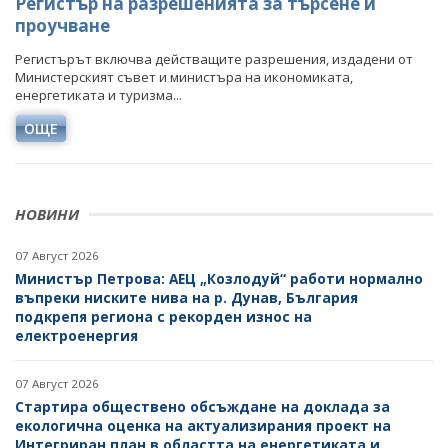
Регистър на разрешенията за търсене и
ИЗОСТАВЕНИТЕ СЪОРЪЖЕНИЯ ЗА МИННИ ОТПАДЪЦИ
проучване
ДРУЖЕСТВА В ЛИКВИДАЦИЯ И НЕСЪСТОЯТЕЛНОСТ
Регистърът включва действащите разрешения, издадени от
Министерският съвет и министъра на икономиката,
ПОСТЪПИЛИ ЗАЯВЛЕНИЯ И ПРЕДОСТАВЕНИ ПОМОЩИ
енергетиката и туризма...
ЗА НАМАЛЯВАНЕ НА ТЕЖЕСТТА, СВЪРЗАНА С
РАЗХОДИТЕ ЗА ЕНЕРГИЯ ОТ ВЪЗОБНОВЯЕМИ
ОЩЕ
ИЗТОЧНИЦИ
РАЗХОДИ НА ТЪРГОВСКИ ДРУЖЕСТВА
НОВИНИ
ДОКЛАДВАНЕ ПО РЕГЛАМЕНТ (ЕС) 2024/1787
07 Август 2026
Министър Петрова: АЕЦ „Козлодуй“ работи нормално
въпреки ниските нива на р. Дунав, България
подкрепя региона с рекорден износ на
електроенергия
07 Август 2026
Стартира обществено обсъждане на доклада за
екологична оценка на актуализирания проект на
Интегриран план в областта на енергетиката и