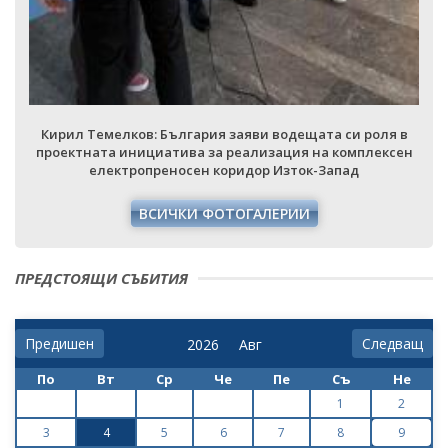
Кирил Темелков: България заяви водещата си роля в
проектната инициатива за реализация на комплексен
електропреносен коридор Изток-Запад
ВСИЧКИ ФОТОГАЛЕРИИ
ПРЕДСТОЯЩИ СЪБИТИЯ
Предишен
Следващ
По
Вт
Ср
Че
Пе
Съ
Не
1
2
3
4
5
6
7
8
9