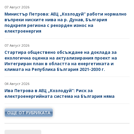
ИЗОСТАВЕНИТЕ СЪОРЪЖЕНИЯ ЗА МИННИ ОТПАДЪЦИ
07 Август 2026
Министър Петрова: АЕЦ „Козлодуй“ работи нормално
ДРУЖЕСТВА В ЛИКВИДАЦИЯ И НЕСЪСТОЯТЕЛНОСТ
въпреки ниските нива на р. Дунав, България
подкрепя региона с рекорден износ на
ПОСТЪПИЛИ ЗАЯВЛЕНИЯ И ПРЕДОСТАВЕНИ
електроенергия
ПОМОЩИ ЗА НАМАЛЯВАНЕ НА ТЕЖЕСТТА,
СВЪРЗАНА С РАЗХОДИТЕ ЗА ЕНЕРГИЯ ОТ
ВЪЗОБНОВЯЕМИ ИЗТОЧНИЦИ
07 Август 2026
Стартира обществено обсъждане на доклада за
РАЗХОДИ НА ТЪРГОВСКИ ДРУЖЕСТВА
екологична оценка на актуализирания проект на
Интегриран план в областта на енергетиката и
ДОКЛАДВАНЕ ПО РЕГЛАМЕНТ (ЕС) 2024/1787
климата на Република България 2021-2030 г.
04 Август 2026
Ива Петрова в АЕЦ „Козлодуй“: Риск за
електроенергийната система на България няма
ОЩЕ ОТ РУБРИКАТА