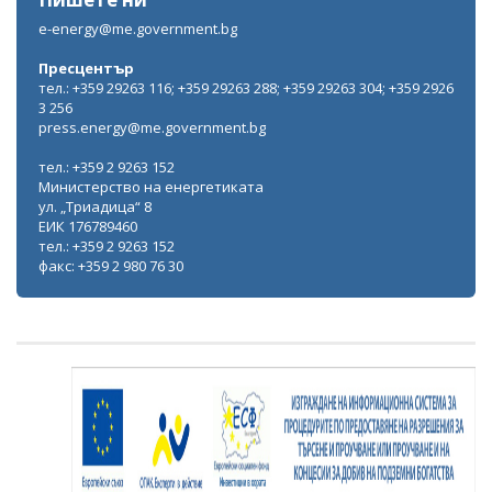
e-energy@me.government.bg
Пресцентър
тел.: +359 29263 116; +359 29263 288; +359 29263 304; +359 2926
3 256
press.energy@me.government.bg
тел.: +359 2 9263 152
Министерство на енергетиката
ул. „Триадица“ 8
ЕИК 176789460
тел.: +359 2 9263 152
факс: +359 2 980 76 30