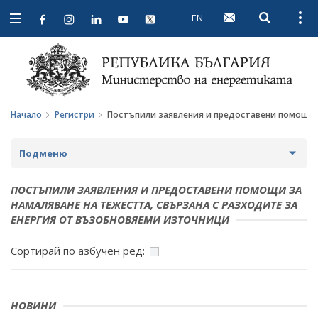
EN
Open searc
Open
Open
navigation
Начало
Регистри
Постъпили заявления и предоставени помощи з
Подменю
ЛИЦЕНЗИОННИ РЕЖИМИ
ПОСТЪПИЛИ ЗАЯВЛЕНИЯ И ПРЕДОСТАВЕНИ ПОМОЩИ ЗА
НАМАЛЯВАНЕ НА ТЕЖЕСТТА, СВЪРЗАНА С РАЗХОДИТЕ ЗА
РАЗРЕШЕНИЯ ЗА ТЪРСЕНЕ И/ИЛИ ПРОУЧВАНЕ
ЕНЕРГИЯ ОТ ВЪЗОБНОВЯЕМИ ИЗТОЧНИЦИ
КОНЦЕСИИ ЗА ДОБИВ
Сортирай по азбучен ред:
РЕГИСТЪР НА ИЗДАДЕНИТЕ РАЗРЕШИТЕЛНИ ЗА
УПРАВЛЕНИЕ НА СЪОРЪЖЕНИЯ ЗА МИННИ ОТПАДЪЦИ
НОВИНИ
СПИСЪК НА ЗАКРИТИТЕ, ВКЛЮЧИТЕЛНО И НА