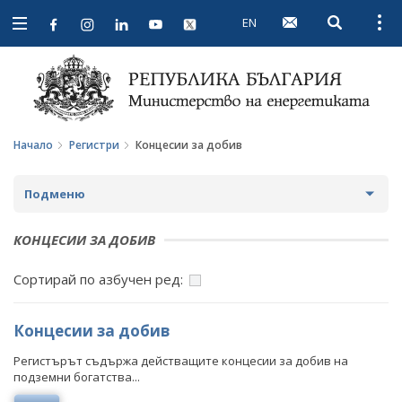
EN
Open searc
Open
Open
navigation
Начало
Регистри
Концесии за добив
Подменю
ЛИЦЕНЗИОННИ РЕЖИМИ
КОНЦЕСИИ ЗА ДОБИВ
РАЗРЕШЕНИЯ ЗА ТЪРСЕНЕ И/ИЛИ ПРОУЧВАНЕ
Сортирай по азбучен ред:
КОНЦЕСИИ ЗА ДОБИВ
Концесии за добив
РЕГИСТЪР НА ИЗДАДЕНИТЕ РАЗРЕШИТЕЛНИ ЗА
УПРАВЛЕНИЕ НА СЪОРЪЖЕНИЯ ЗА МИННИ ОТПАДЪЦИ
Регистърът съдържа действащите концесии за добив на
подземни богатства...
СПИСЪК НА ЗАКРИТИТЕ, ВКЛЮЧИТЕЛНО И НА