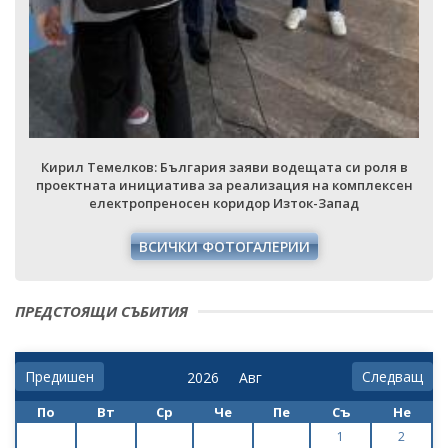
Кирил Темелков: България заяви водещата си роля в
проектната инициатива за реализация на комплексен
електропреносен коридор Изток-Запад
ВСИЧКИ ФОТОГАЛЕРИИ
ПРЕДСТОЯЩИ СЪБИТИЯ
Предишен
Следващ
По
Вт
Ср
Че
Пе
Съ
Не
1
2