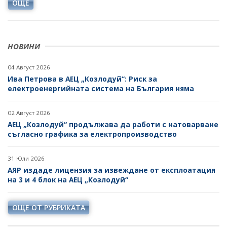
ОЩЕ
ИЗОСТАВЕНИТЕ СЪОРЪЖЕНИЯ ЗА МИННИ ОТПАДЪЦИ
ДРУЖЕСТВА В ЛИКВИДАЦИЯ И НЕСЪСТОЯТЕЛНОСТ
ПОСТЪПИЛИ ЗАЯВЛЕНИЯ И ПРЕДОСТАВЕНИ ПОМОЩИ
НОВИНИ
ЗА НАМАЛЯВАНЕ НА ТЕЖЕСТТА, СВЪРЗАНА С
РАЗХОДИТЕ ЗА ЕНЕРГИЯ ОТ ВЪЗОБНОВЯЕМИ
04 Август 2026
ИЗТОЧНИЦИ
Ива Петрова в АЕЦ „Козлодуй“: Риск за
електроенергийната система на България няма
РАЗХОДИ НА ТЪРГОВСКИ ДРУЖЕСТВА
ДОКЛАДВАНЕ ПО РЕГЛАМЕНТ (ЕС) 2024/1787
02 Август 2026
АЕЦ „Козлодуй“ продължава да работи с натоварване
съгласно графика за електропроизводство
31 Юли 2026
АЯР издаде лицензия за извеждане от експлоатация
на 3 и 4 блок на АЕЦ „Козлодуй“
ОЩЕ ОТ РУБРИКАТА