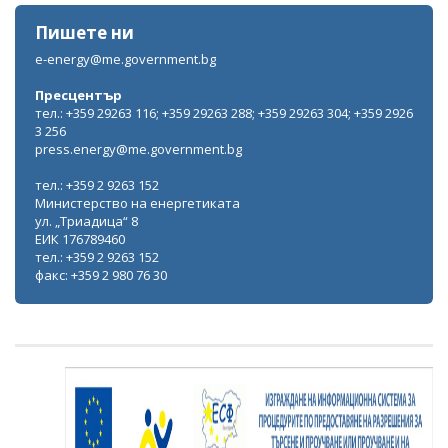
Пишете ни
e-energy@me.government.bg
Пресцентър
тел.: +359 29263 116; +359 29263 288; +359 29263 304; +359 2926
3 256
press.energy@me.government.bg
тел.: +359 2 9263 152
Министерство на енергетиката
ул. „Триадица“ 8
ЕИК 176789460
тел.: +359 2 9263 152
факс: +359 2 980 76 30