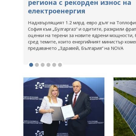
региона с рекорден износ на
електроенергия
Надхвърлящият 1.2 млрд. евро дълг на Топлофи
София към „Булгаргаз“ и одитите, разкрили фр
оценки на терени за новите ядрени мощности, 
сред темите, които енергийният министър коме
предаването „Здравей, България“ на NOVA