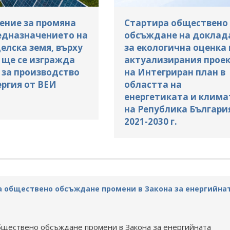
ение за промяна
Стартира обществено
едназначението на
обсъждане на доклад
елска земя, върху
за екологична оценка 
 ще се изгражда
актуализирания прое
 за производство
на Интегриран план в
ергия от ВЕИ
областта на
енергетиката и клима
на Република Българи
2021-2030 г.
а обществено обсъждане промени в Закона за енергийна
бществено обсъждане промени в Закона за енергийната