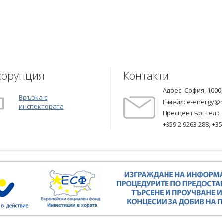
корупция
Контакти
Адрес: София, 1000
Връзка с
Е-мейл:
e-energy@
инспектората
Пресцентър: Тел.:
+359 2 9263 288
,
+35