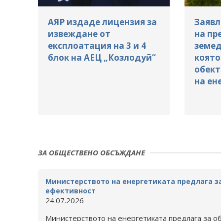
АЯР издаде лицензия за
Заявл
извеждане от
на пр
експлоатация на 3 и 4
земед
блок на АЕЦ „Козлодуй“
която
обект
на ен
ЗА ОБЩЕСТВЕНО ОБСЪЖДАНЕ
Министерството на енергетиката предлага з
ефективност
24.07.2026
Министерството на енергетиката предлага за о