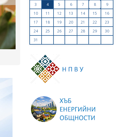
показват резултатите от проверките на „АЕЦ Коз
3
4
5
6
7
8
9
– Нови мощности“
10
11
12
13
14
15
16
17
18
19
20
21
22
23
24
25
26
27
28
29
30
31