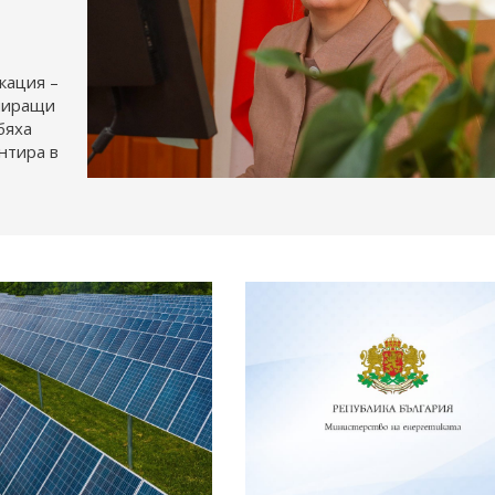
кация –
апиращи
бяха
нтира в