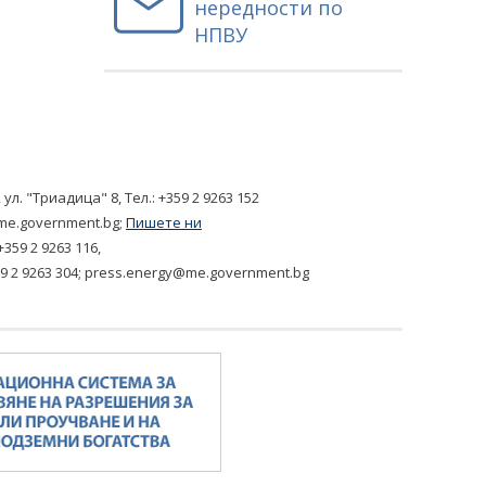
нередности по
НПВУ
, ул. "Триадица" 8,
Tел.: +359 2 9263 152
me.government.bg
;
Пишете ни
+359 2 9263 116
,
9 2 9263 304
;
press.energy@me.government.bg