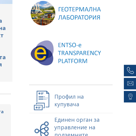
а
на
кт
та
я
Профил на
купувача
та
Единен орган за
управление на
подземните