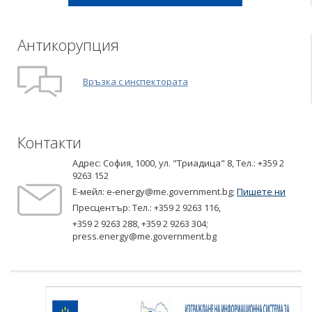
Антикорупция
Връзка с инспектората
Контакти
Адрес: София, 1000, ул. "Триадица" 8,
Tел.: +359 2
9263 152
Е-мейл:
e-energy@me.government.bg
;
Пишете ни
Пресцентър: Тел.:
+359 2 9263 116
,
+359 2 9263 288
,
+359 2 9263 304
;
press.energy@me.government.bg