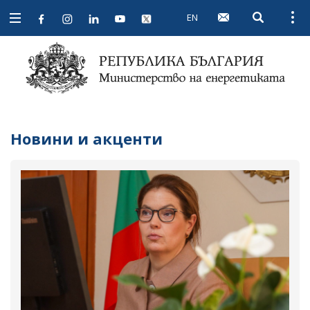
EN
Open searc
Open
Open
navigation
Новини и акценти