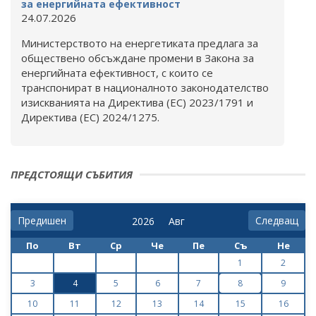
за енергийната ефективност
24.07.2026
Министерството на енергетиката предлага за
обществено обсъждане промени в Закона за
енергийната ефективност, с които се
транспонират в националното законодателство
изискванията на Директива (ЕС) 2023/1791 и
Директива (ЕС) 2024/1275.
ПРЕДСТОЯЩИ СЪБИТИЯ
Предишен
Следващ
По
Вт
Ср
Че
Пе
Съ
Не
1
2
3
4
5
6
7
8
9
10
11
12
13
14
15
16