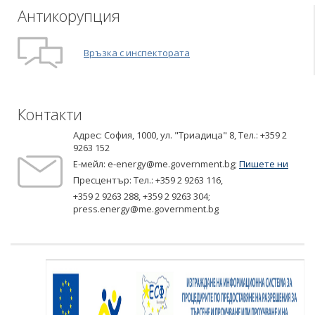
Антикорупция
Връзка с инспектората
Контакти
Адрес: София, 1000, ул. "Триадица" 8,
Tел.: +359 2
9263 152
Е-мейл:
e-energy@me.government.bg
;
Пишете ни
Пресцентър: Тел.:
+359 2 9263 116
,
+359 2 9263 288
,
+359 2 9263 304
;
press.energy@me.government.bg