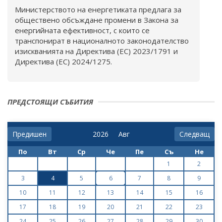
Министерството на енергетиката предлага за
обществено обсъждане промени в Закона за
енергийната ефективност, с които се
транспонират в националното законодателство
изискванията на Директива (ЕС) 2023/1791 и
Директива (ЕС) 2024/1275.
ПРЕДСТОЯЩИ СЪБИТИЯ
Предишен
Следващ
По
Вт
Ср
Че
Пе
Съ
Не
1
2
3
4
5
6
7
8
9
10
11
12
13
14
15
16
17
18
19
20
21
22
23
24
25
26
27
28
29
30