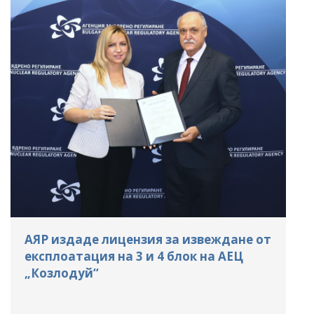
АЯР издаде лицензия за извеждане от
експлоатация на 3 и 4 блок на АЕЦ
„Козлодуй“