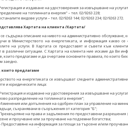
Регистрация и издаване на удостоверения за извършване на услуга
пределение на топлинната енергия" – тел. 02/9263 228;
станалите видове услуги – тел. 02/9263 144; 02/9263 234; 02/9263 272.
едставлява Хартата на клиента /Хартата/
 се съдържа описание на нивото на административно обслужване, 
лучи в Министерството на енергетиката, и информация какво се 
елите на услуги. В Хартата се предоставят и съвети към клиенти
 в различни ситуации. С Хартата на клиента ние искаме да Ви и
те, които предлагаме и да очертаем основните правила, по които би
м заедно.
, които предлагаме
рството на енергетиката се извършват следните административни
те и юридическите лица:
 Регистрация и издаване на удостоверения за извършване на услуга
лово разпределение на топлинната енергия";
 Изменения или допълнения на одобрен план за управление на минн
адъци, съхранявани в съоръжения от категория "Б";
 Прехвърляне на права и задължения по предоставени разрешения 
искусия по промяна на
Започва дискусия по промяна на
сене и проучване или за проучване на подземни богатства;
тивната уредба за
нормативната уредба за
5 Предоставяне на информация за площи за търсене и/или проучване
ционния сектор за по-
топлофикационния сектор за по-