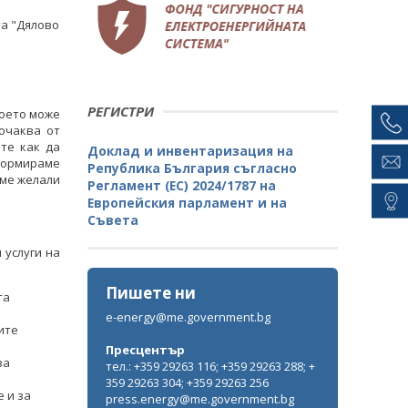
та "Дялово
РЕГИСТРИ
което може
очаква от
те как да
Доклад и инвентаризация на
нформираме
Република България съгласно
хме желали
Регламент (ЕС) 2024/1787 на
Европейския парламент и на
Съвета
 услуги на
Пишете ни
та
e-energy@me.government.bg
ите
Пресцентър
за
Започва дискусия по промяна на
тел.: +359 29263 116; +359 29263 288; +
нормативната уредба за
359 29263 304; +359 29263 256
 и за
топлофикационния сектор за по-
press.energy@me.government.bg