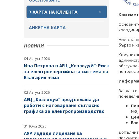
ХАРТА НА КЛИЕНТА
Кои сме 
Основнит
АНКЕТНА КАРТА
координир
Ние спаз
бързо и к
НОВИНИ
Комуник
04 Август 2026
админист
Ива Петрова в АЕЦ „Козлодуй“: Риск
обслужван
за електроенергийната система на
по телефо
България няма
Информа
За да се
02 Август 2026
понеделни
АЕЦ „Козлодуй“ продължава да
работи с натоварване съгласно
Пощ
графика за електропроизводство
№8,
Цен
Еле
31 Юли 2026
Допълнит
АЯР издаде лицензия за
получите 