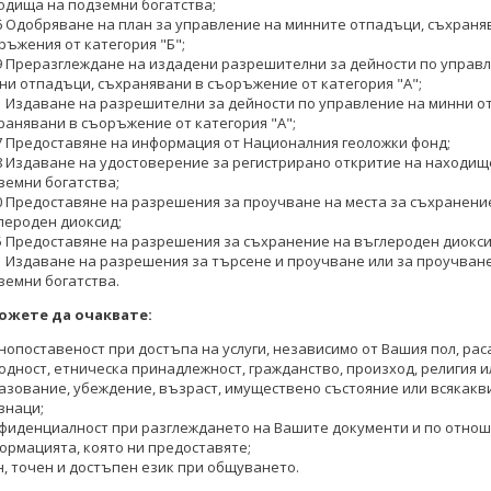
одища на подземни богатства;
ита на потребителите
добра защита на потребителите
6 Одобряване на план за управление на минните отпадъци, съхраня
ръжения от категория "Б";
КИ ФОТОГАЛЕРИИ
ВСИЧКИ ФОТОГАЛЕРИИ
9 Преразглеждане на издадени разрешителни за дейности по управ
ни отпадъци, съхранявани в съоръжение от категория "А";
1 Издаване на разрешителни за дейности по управление на минни о
ранявани в съоръжение от категория "А";
7 Предоставяне на информация от Националния геоложки фонд;
8 Издаване на удостоверение за регистрирано откритие на находищ
земни богатства;
0 Предоставяне на разрешения за проучване на места за съхранени
лероден диоксид;
5 Предоставяне на разрешения за съхранение на въглероден диокси
1 Издаване на разрешения за търсене и проучване или за проучван
земни богатства.
ожете да очаквате:
нопоставеност при достъпа на услуги, независимо от Вашия пол, рас
одност, етническа принадлежност, гражданство, произход, религия и
азование, убеждение, възраст, имуществено състояние или всякакв
знаци;
фиденциалност при разглеждането на Вашите документи и по отнош
ормацията, която ни предоставяте;
н, точен и достъпен език при общуването.