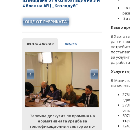
извеждане от експлоатация на 3 и
4 блок на АЕЦ „Козлодуй“
За 
раз
За о
ОЩЕ ОТ РУБРИКАТА
Какво пр
В Хартата
да се по
ФОТОГАЛЕРИЯ
ВИДЕО
потребит
постъпват
за услуги
да работи
Услугите
В Министе
физически
376
"Дя
378
отп
807
мяна на
Започва дискусия по промяна на
Започва д
тър
а за
нормативната уредба за
норма
124
р за по-
топлофикационния сектор за по-
топлофика