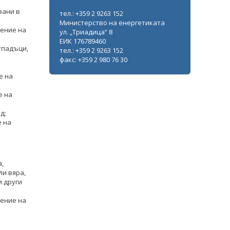
добра защита на потребителите
вани в
тел.: +359 2 9263 152
Министерство на енергетиката
ВСИЧКИ ФОТОГАЛЕРИИ
ление на
ул. „Триадица“ 8
ЕИК 176789460
тпадъци,
тел.: +359 2 9263 152
факс: +359 2 980 76 30
е на
е на
д;
е на
а,
ли вяра,
и други
ение на