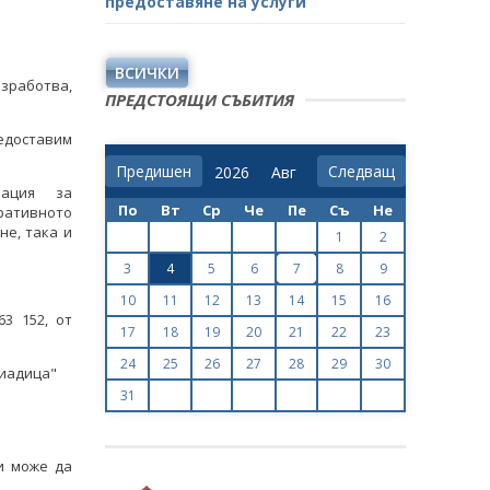
предоставяне на услуги
ВСИЧКИ
зработва,
ПРЕДСТОЯЩИ СЪБИТИЯ
едоставим
Предишен
Следващ
мация за
По
Вт
Ср
Че
Пе
Съ
Не
ративното
не, така и
1
2
3
4
5
6
7
8
9
10
11
12
13
14
15
16
3 152, от
17
18
19
20
21
22
23
24
25
26
27
28
29
30
риадица"
31
и може да