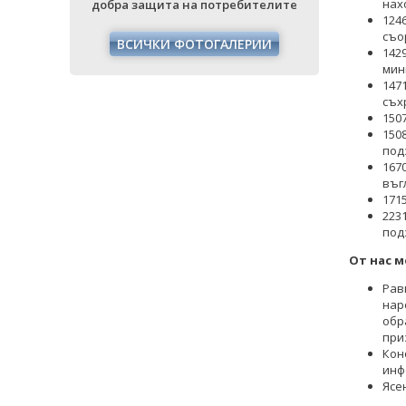
нах
ителите
добра защита на потребителите
добра защ
124
съо
РИИ
ВСИЧКИ ФОТОГАЛЕРИИ
ВСИЧ
142
мин
147
съх
150
150
под
167
въг
171
223
под
От нас м
Рав
нар
обр
при
Кон
инф
Ясе