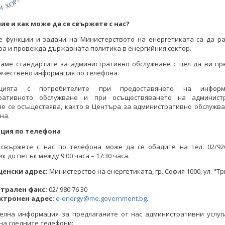
ние и как може да се свържете с нас?
е функции и задачи на Министерството на енергетиката са да ра
а и провежда държавната политика в енергийния сектор.
ваме стандартите за административно обслужване с цел да ви пр
ачествено информация по телефона.
ацията с потребителите при предоставянето на инфор
ративното обслужване и при осъществяването на админист
е се осъществява, както в Центъра за административно обслужва
на.
ция по телефона
 свържете с нас по телефона може да се обадите на тел. 02/926
к до петък между 9:00 часа – 17:30 часа.
енски адрес:
Министерство на енергетиката, гр. София 1000, ул. "Т
трален факс:
02/ 980 76 30
ктронен адрес:
e-energy@me.government.bg
.
елна информация за предлаганите от нас административни услуг
на следните телефони: