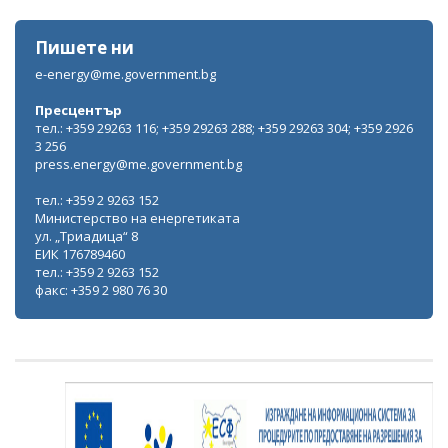
Пишете ни
e-energy@me.government.bg
Пресцентър
тел.: +359 29263 116; +359 29263 288; +359 29263 304; +359 2926
3 256
press.energy@me.government.bg
тел.: +359 2 9263 152
Министерство на енергетиката
ул. „Триадица“ 8
ЕИК 176789460
тел.: +359 2 9263 152
факс: +359 2 980 76 30