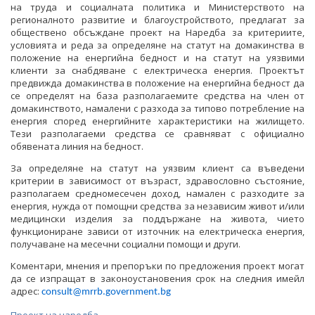
ОБСЪЖДАНЕ
на труда и социалната политика и Министерството на
регионалното развитие и благоустройството, предлагат за
обществено обсъждане проект на Наредба за критериите,
ИНТЕРВЮТА
условията и реда за определяне на статут на домакинства в
положение на енергийна бедност и на статут на уязвими
ПАРЛАМЕНТАРЕН КОНТРОЛ
клиенти за снабдяване с електрическа енергия. Проектът
предвижда домакинства в положение на енергийна бедност да
ФОТОГАЛЕРИЯ
се определят на база разполагаемите средства на член от
домакинството, намалени с разхода за типово потребление на
ВИДЕОГАЛЕРИЯ
енергия според енергийните характеристики на жилището.
Тези разполагаеми средства се сравняват с официално
обявената линия на бедност.
За определяне на статут на уязвим клиент са въведени
критерии в зависимост от възраст, здравословно състояние,
разполагаем средномесечен доход, намален с разходите за
енергия, нужда от помощни средства за независим живот и/или
медицински изделия за поддържане на живота, чието
функциониране зависи от източник на електрическа енергия,
получаване на месечни социални помощи и други.
Коментари, мнения и препоръки по предложения проект могат
да се изпращат в законоустановения срок на следния имейл
адрес:
consult@mrrb.government.bg