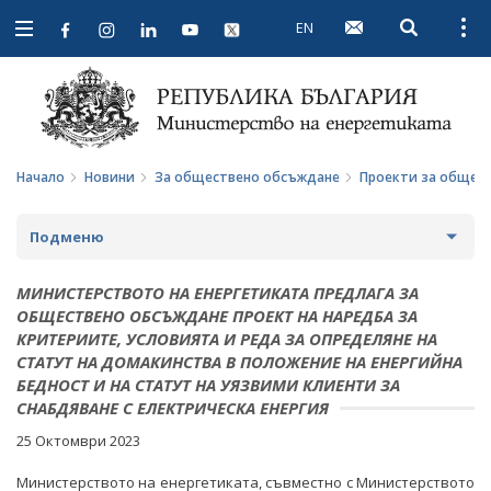
EN
Open searc
Open
Open
navigation
Начало
Новини
За обществено обсъждане
Проекти за общес
Подменю
НОВИНИ
МИНИСТЕРСТВОТО НА ЕНЕРГЕТИКАТА ПРЕДЛАГА ЗА
ОБЩЕСТВЕНО ОБСЪЖДАНЕ ПРОЕКТ НА НАРЕДБА ЗА
ПРЕДСТОЯЩИ СЪБИТИЯ
КРИТЕРИИТЕ, УСЛОВИЯТА И РЕДА ЗА ОПРЕДЕЛЯНЕ НА
СТАТУТ НА ДОМАКИНСТВА В ПОЛОЖЕНИЕ НА ЕНЕРГИЙНА
ЗА ОБЩЕСТВЕНО ОБСЪЖДАНЕ
БЕДНОСТ И НА СТАТУТ НА УЯЗВИМИ КЛИЕНТИ ЗА
СНАБДЯВАНЕ С ЕЛЕКТРИЧЕСКА ЕНЕРГИЯ
ПРОЕКТИ ЗА ОБЩЕСТВЕНО ОБСЪЖДАНЕ
25 Октомври 2023
ЗАВЪРШИЛИ ПРОЦЕДУРИ ЗА ОБЩЕСТВЕНО
Министерството на енергетиката, съвместно с Министерството