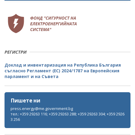
РЕГИСТРИ
Доклад и инвентаризация на Република България
съгласно Регламент (ЕС) 2024/1787 на Европейския
парламент и на Съвета
Пишете ни
press.energy@me.government.bg
тел.: +359 29263 116; +359 29263 288; +359 29263 304; +359 2926
3 256