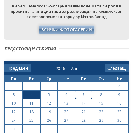
Кирил Темелков: България заяви водещата си роля в
проектната инициатива за реализация на комплексен
електропреносен коридор Изток-Запад
ВСИЧКИ ФОТОГАЛЕРИИ
ПРЕДСТОЯЩИ СЪБИТИЯ
Предишен
Следващ
По
Вт
Ср
Че
Пе
Съ
Не
1
2
3
4
5
6
7
8
9
10
11
12
13
14
15
16
17
18
19
20
21
22
23
24
25
26
27
28
29
30
31